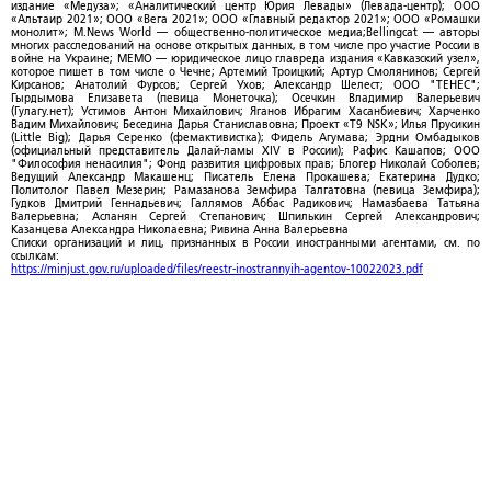
издание «Медуза»; «Аналитический центр Юрия Левады» (Левада-центр); ООО
«Альтаир 2021»; ООО «Вега 2021»; ООО «Главный редактор 2021»; ООО «Ромашки
монолит»; M.News World — общественно-политическое медиа;Bellingcat — авторы
многих расследований на основе открытых данных, в том числе про участие России в
войне на Украине; МЕМО — юридическое лицо главреда издания «Кавказский узел»,
которое пишет в том числе о Чечне; Артемий Троицкий; Артур Смолянинов; Сергей
Кирсанов; Анатолий Фурсов; Сергей Ухов; Александр Шелест; ООО "ТЕНЕС";
Гырдымова Елизавета (певица Монеточка); Осечкин Владимир Валерьевич
(Гулагу.нет); Устимов Антон Михайлович; Яганов Ибрагим Хасанбиевич; Харченко
Вадим Михайлович; Беседина Дарья Станиславовна; Проект «T9 NSK»; Илья Прусикин
(Little Big); Дарья Серенко (фемактивистка); Фидель Агумава; Эрдни Омбадыков
(официальный представитель Далай-ламы XIV в России); Рафис Кашапов; ООО
"Философия ненасилия"; Фонд развития цифровых прав; Блогер Николай Соболев;
Ведущий Александр Макашенц; Писатель Елена Прокашева; Екатерина Дудко;
Политолог Павел Мезерин; Рамазанова Земфира Талгатовна (певица Земфира);
Гудков Дмитрий Геннадьевич; Галлямов Аббас Радикович; Намазбаева Татьяна
Валерьевна; Асланян Сергей Степанович; Шпилькин Сергей Александрович;
Казанцева Александра Николаевна; Ривина Анна Валерьевна
Списки организаций и лиц, признанных в России иностранными агентами, см. по
ссылкам:
https://minjust.gov.ru/uploaded/files/reestr-inostrannyih-agentov-10022023.pdf