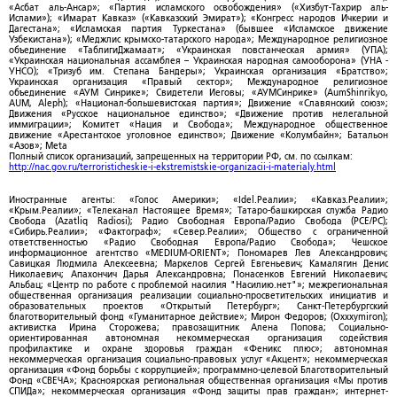
«Асбат аль-Ансар»; «Партия исламского освобождения» («Хизбут-Тахрир аль-
Ислами»); «Имарат Кавказ» («Кавказский Эмират»); «Конгресс народов Ичкерии и
Дагестана»; «Исламская партия Туркестана» (бывшее «Исламское движение
Узбекистана»); «Меджлис крымско-татарского народа»; Международное религиозное
объединение «ТаблигиДжамаат»; «Украинская повстанческая армия» (УПА);
«Украинская национальная ассамблея – Украинская народная самооборона» (УНА -
УНСО); «Тризуб им. Степана Бандеры»; Украинская организация «Братство»;
Украинская организация «Правый сектор»; Международное религиозное
объединение «АУМ Синрике»; Свидетели Иеговы; «АУМСинрике» (AumShinrikyo,
AUM, Aleph); «Национал-большевистская партия»; Движение «Славянский союз»;
Движения «Русское национальное единство»; «Движение против нелегальной
иммиграции»; Комитет «Нация и Свобода»; Международное общественное
движение «Арестантское уголовное единство»; Движение «Колумбайн»; Батальон
«Азов»; Meta
Полный список организаций, запрещенных на территории РФ, см. по ссылкам:
http://nac.gov.ru/terroristicheskie-i-ekstremistskie-organizacii-i-materialy.html
Иностранные агенты: «Голос Америки»; «Idel.Реалии»; «Кавказ.Реалии»;
«Крым.Реалии»; «Телеканал Настоящее Время»; Татаро-башкирская служба Радио
Свобода (Azatliq Radiosi); Радио Свободная Европа/Радио Свобода (PCE/PC);
«Сибирь.Реалии»; «Фактограф»; «Север.Реалии»; Общество с ограниченной
ответственностью «Радио Свободная Европа/Радио Свобода»; Чешское
информационное агентство «MEDIUM-ORIENT»; Пономарев Лев Александрович;
Савицкая Людмила Алексеевна; Маркелов Сергей Евгеньевич; Камалягин Денис
Николаевич; Апахончич Дарья Александровна; Понасенков Евгений Николаевич;
Альбац; «Центр по работе с проблемой насилия "Насилию.нет"»; межрегиональная
общественная организация реализации социально-просветительских инициатив и
образовательных проектов «Открытый Петербург»; Санкт-Петербургский
благотворительный фонд «Гуманитарное действие»; Мирон Федоров; (Oxxxymiron);
активистка Ирина Сторожева; правозащитник Алена Попова; Социально-
ориентированная автономная некоммерческая организация содействия
профилактике и охране здоровья граждан «Феникс плюс»; автономная
некоммерческая организация социально-правовых услуг «Акцент»; некоммерческая
организация «Фонд борьбы с коррупцией»; программно-целевой Благотворительный
Фонд «СВЕЧА»; Красноярская региональная общественная организация «Мы против
СПИДа»; некоммерческая организация «Фонд защиты прав граждан»; интернет-