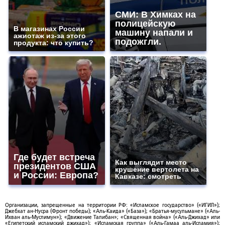
СМИ: В Химках на
полицейскую
В магазинах России
машину напали и
ажиотаж из-за этого
подожгли.
продукта: что купить?
Где будет встреча
Как выглядит место
президентов США
крушение вертолета на
и России: Европа?
Кавказе: смотреть
Организации, запрещенные на территории РФ: «Исламское государство» («ИГИЛ»);
Джебхат ан-Нусра (Фронт победы); «Аль-Каида» («База»); «Братья-мусульмане» («Аль-
Ихван аль-Муслимун»); «Движение Талибан»; «Священная война» («Аль-Джихад» или
«Египетский исламский джихад»); «Исламская группа» («Аль-Гамаа аль-Исламия»);