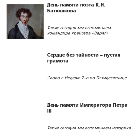
постсоветских стран
День памяти поэта К.Н.
Батюшкова
Также сегодня мы вспоминаем
командира крейсера «Варяг»
В.Ф.Руднева, дипломата Я.И.Булгакова,
архитектора В.Г.Сретенского,
Император Николай II в воспоминаниях
математика А.А.Маркова, ректора МГУ
современников
А.А.Мануйлова, историка Н.Д.Шаховскую-
Сердце без тайности – пустая
Шик, поэта М.В.Исаковского и генерала
грамота
армии Д.Д.Лелюшенко
Слово в Неделю 7-ю по Пятидесятнице
Казак Царского конвоя Александр
Константинович Шведов
День памяти Императора Петра
III
Также сегодня мы вспоминаем историка