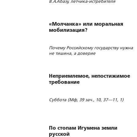
В.А.Абазу, летчика-истребителя
Е.В.Буданову, хирурга А.Л.Поленова,
дважды Героя СССР Т.Т.Хрюкина, героя
обороны Порт-Артура В.П.Шмидта (2-го),
конструктора И.И.Африкантова,
«Молчанка» или моральная
реставратора С.В.Ямщикова и
мобилизация?
народного художника России
М.Г.Абакумова
Почему Российскому государству нужна
не тишина, а доверие
Неприемлемое, непостижимое
требование
Суббота (Мф, 39 зач., 10, 37—11, 1)
По стопам Игумена земли
русской