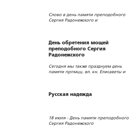
Слово в день памяти преподобного
Сергия Радонежского и
преподобномученицы великой княгини
Елисаветы
День обретения мощей
преподобного Сергия
Радонежского
Сегодня мы также празднуем день
памяти прпмцц. вл. кн. Елисаветы и
инокини Варвары, вспоминаем
Императора Иоанна VI и живописца
В.Д.Поленова
Русская надежда
18 июля - День памяти преподобного
Сергия Радонежского