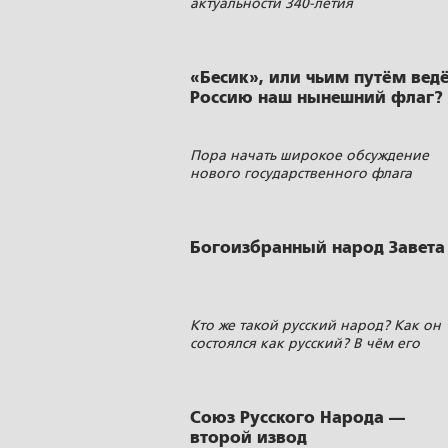
актуальности 340-летия
воссоединения Киевской митропол
с Московским Патриархатом и
опасности ереси фанариотского
папизма
«Бесик», или чьим путём вед
Россию наш нынешний флаг?
Пора начать широкое обсуждение
нового государственного флага
России
Богоизбранный народ Завета
Кто же такой русский народ? Как он
состоялся как русский? В чём его
особенности? И чем он отличается о
других народов?
Союз Русского Народа —
второй извод