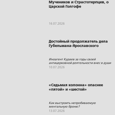
Мучеников и Страстотерпцев, о
Царской Голгофе
16.07.2026
Достойный продолжатель дела
Губельмана-Ярославского
Иноагент Кураев за годы своей
антицерковной деятельности внес в души
христиан столько соблазна, лжи,
10.07.2026
осуждения, откровенной клеветы и
ненависти к Церкви, сколько, наверное, не
сделал за последнее время ни один
человек
«Седьмая колонна» опаснее
«пятой» и «шестой»
Как выстроить непробиваемую
ментальную броню?
13.07.2026