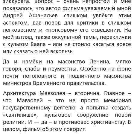
зиккурата. Вопрос – очень непростой и мне
показалось, что автор фильма уважаемый мной
Андрей Афанасьев слишком увлёкся этим
аспектом, дав повод для критики в слишком
легковесном и «попсовом» его освещении. На
мой взгляд, также оккультной темы, переклички
с культом Ваала – или не стоило касаться вовсе
или сказать о ней вскользь.
Да и намёки на масонство Ленина, мягко
говоря, слабы и неуместны. Особенно на фоне
почти поголовного и подлинного масонства
министров Временного правительства.
Архитектура Мавзолея – вторична. Главное –
что Мавзолей – это не просто мемориал
государственному деятелю, а попытка создать
«святилище», культовое сооружение новой
религии. И — да – в противовес христианству. В
целом, фильм об этом говорит.