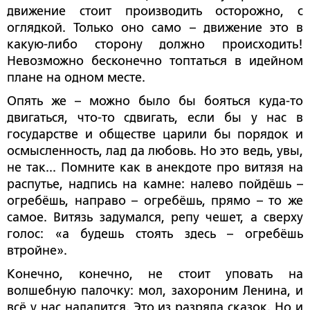
движение стоит производить осторожно, с
оглядкой. Только оно само – движение это в
какую-либо сторону должно происходить!
Невозможно бесконечно топтаться в идейном
плане на одном месте.
Опять же – можно было бы бояться куда-то
двигаться, что-то сдвигать, если бы у нас в
государстве и обществе царили бы порядок и
осмысленность, лад да любовь. Но это ведь, увы,
не так... Помните как в анекдоте про витязя на
распутье, надпись на камне: налево пойдёшь –
огребёшь, направо – огребёшь, прямо – то же
самое. Витязь задумался, репу чешет, а сверху
голос: «а будешь стоять здесь – огребёшь
втройне».
Конечно, конечно, не стоит уповать на
волшебную палочку: мол, захороним Ленина, и
всё у нас наладится. Это из разряда сказок. Но и