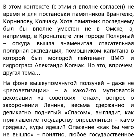
В этом контексте (с этим я вполне согласен) не
время и для постановки памятников Врангелю,
Корнилову, Колчаку. Хотя памятник последнему
был бы вполне уместен не в Омске, а,
например, в Кронштадте или городе Полярный
– откуда вышла знаменитая спасательная
полярная экспедиция, помощником капитана в
которой был молодой лейтенант ВМФ и
гидрограф Александр Колчак. Но это, впрочем,
другая тема…
На фоне вышеупомянутой ползучей – даже не
«ресоветизации» – а какой-то мутноватой
декорации «в советских тонах», вопрос о
захоронении Ленина, весьма сдержанно и
деликатно поднятый «Спасом», выглядит, как
приглашение государству определиться – камо
грядеши, куды идеши? Опасение «как бы чего
не вышло» – понятно, любое государственное