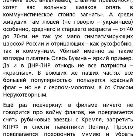
хотят вас вольных казаков опять в
коммунистическое стойло загнать». А среди
живущих там людей (не говорю – украинцев)
особенно, среднего и старшего возраста — от 40
до 70-ти не так уж мало симпатизирующих
царской России и отрицающих – как русофобию,
так и коммунизм. Убитый именно за такие
взгляды писатель Олесь Бузина – яркий пример.
Да и в ДНР-ЛНР отнюдь не все патриоты –
«красные». В воющих же наших частях все
большей популярностью пользуется красный
флаг – но не с серпом-молотом, а со Спасом
Нерукотворным.
Ещё раз подчеркну: в фильме ничего не
говорится про войну флагов, не предлагается
снять рубиновые звезды с Кремля, запретить
КПРФ и снести памятники Ленину. Просто
предлагается похоронить мумию и убрать