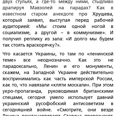
двух стульях, а где-то между ними, стыдливо
драпируя Мавзолей на парадах? Как в
известном старом анекдоте пр
о Хрущева,
который заявил, выступая перед рабочей
аудиторией: «Мы стоим одной ногой в
социализме, а другой – в коммунизме». И
получил реплику из зала: «И долго мы будем
так стоять враскорячку?».
Что касается Украины, то там по «ленинской
теме» все неоднозначно. Как это не
парадоксально, Ленин и его монументы,
скажем, на Западной Украине действительно
воспринимались как часть имперской России,
как то, что навязали «кляти москали». При этом
укро-пропаганда, руководимая британскими
спецами, сегодня умело использует давний
украинский русофобский антисоветизм в
сегодняшней войне. «Смотрите, они везде
Ленина восстанавливают, Сталина превозносят,