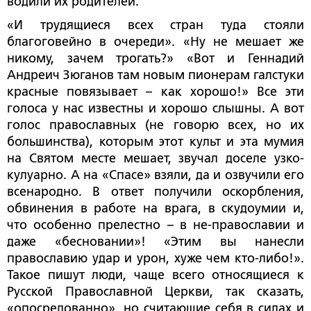
водили их родителей.
«И трудящиеся всех стран туда стояли
благоговейно в очереди». «Ну не мешает же
никому, зачем трогать?» «Вот и Геннадий
Андреич Зюганов там новым пионерам галстуки
красные повязывает – как хорошо!» Все эти
голоса у нас известны и хорошо слышны. А вот
голос православных (не говорю всех, но их
большинства), которым этот культ и эта мумия
на Святом месте мешает, звучал доселе узко-
кулуарно. А на «Спасе» взяли, да и озвучили его
всенародно. В ответ получили оскорбления,
обвинения в работе на врага, в скудоумии и,
что особенно прелестно – в не-православии и
даже «бесновании»! «Этим вы нанесли
православию удар и урон, хуже чем кто-либо!».
Такое пишут люди, чаще всего относящиеся к
Русской Православной Церкви, так сказать,
«опосредованно», но считающие себя в силах и