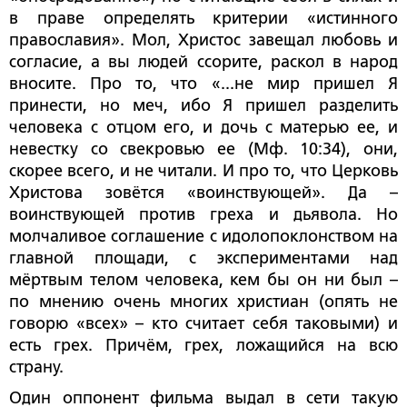
в праве определять критерии «истинного
православия». Мол, Христос завещал любовь и
согласие, а вы людей ссорите, раскол в народ
вносите. Про то, что «...не мир пришел Я
принести, но меч, ибо Я пришел разделить
человека с отцом его, и дочь с матерью ее, и
невестку со свекровью ее (Мф. 10:34), они,
скорее всего, и не читали. И про то, что Церковь
Христова зовётся «воинствующей». Да –
воинствующей против греха и дьявола. Но
молчаливое соглашение с идолопоклонством на
главной площади, с экспериментами над
мёртвым телом человека, кем бы он ни был –
по мнению очень многих христиан (опять не
говорю «всех» – кто считает себя таковыми) и
есть грех. Причём, грех, ложащийся на всю
страну.
Один оппонент фильма выдал в сети такую