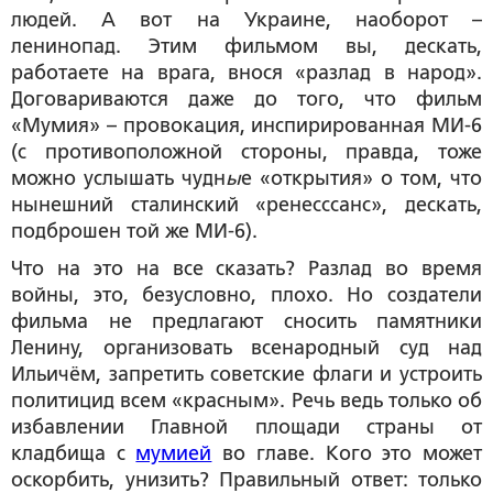
людей. А вот на Украине, наоборот –
ленинопад. Этим фильмом вы, дескать,
работаете на врага, внося «разлад в народ».
Договариваются даже до того, что фильм
«Мумия» – провокация, инспирированная МИ-6
(с противоположной стороны, правда, тоже
можно услышать чудн
ы
е «открытия» о том, что
нынешний сталинский «ренесссанс», дескать,
подброшен той же МИ-6).
Что на это на все сказать? Разлад во время
войны, это, безусловно, плохо. Но создатели
фильма не предлагают сносить памятники
Ленину, организовать всенародный суд над
Ильичём, запретить советские флаги и устроить
политицид всем «красным». Речь ведь только об
избавлении Главной площади страны от
кладбища с
мумией
во главе. Кого это может
оскорбить, унизить? Правильный ответ: только