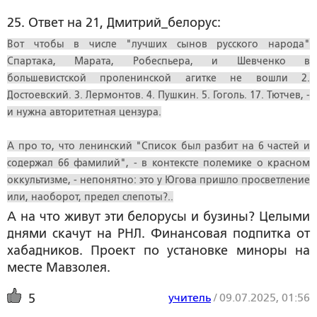
25. Ответ на 21, Дмитрий_белорус:
Вот чтобы в числе "лучших сынов русского народа"
Спартака, Марата, Робеспьера, и Шевченко в
большевистской проленинской агитке не вошли 2.
Достоевский. 3. Лермонтов. 4. Пушкин. 5. Гоголь. 17. Тютчев, -
и нужна авторитетная цензура.
А про то, что ленинский "Список был разбит на 6 частей и
содержал 66 фамилий", - в контексте полемике о красном
оккультизме, - непонятно: это у Югова пришло просветление
или, наоборот, предел слепоты?..
А на что живут эти белорусы и бузины? Целыми
днями скачут на РНЛ. Финансовая подпитка от
хабадников. Проект по установке миноры на
месте Мавзолея.
учитель
/
09.07.2025, 01:56
5