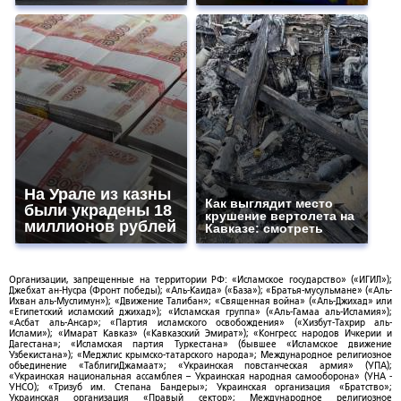
На Урале из казны
Как выглядит место
были украдены 18
крушение вертолета на
миллионов рублей
Кавказе: смотреть
Организации, запрещенные на территории РФ: «Исламское государство» («ИГИЛ»);
Джебхат ан-Нусра (Фронт победы); «Аль-Каида» («База»); «Братья-мусульмане» («Аль-
Ихван аль-Муслимун»); «Движение Талибан»; «Священная война» («Аль-Джихад» или
«Египетский исламский джихад»); «Исламская группа» («Аль-Гамаа аль-Исламия»);
«Асбат аль-Ансар»; «Партия исламского освобождения» («Хизбут-Тахрир аль-
Ислами»); «Имарат Кавказ» («Кавказский Эмират»); «Конгресс народов Ичкерии и
Дагестана»; «Исламская партия Туркестана» (бывшее «Исламское движение
Узбекистана»); «Меджлис крымско-татарского народа»; Международное религиозное
объединение «ТаблигиДжамаат»; «Украинская повстанческая армия» (УПА);
«Украинская национальная ассамблея – Украинская народная самооборона» (УНА -
УНСО); «Тризуб им. Степана Бандеры»; Украинская организация «Братство»;
Украинская организация «Правый сектор»; Международное религиозное