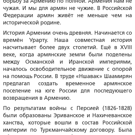
борьбу за Армению по полной. Армения нам не
чужая. И мы для армян не чужие. В Российской
Федерации армян живёт не меньше чем на
исторической родине.
История Армении очень древняя. Начинается со
времён Урарту. Наша совместная история
насчитывает более двух столетий. Ещё в XVIII
веке, когда армянские земли были поделены
между Османской и Иранской империями,
началось освободительное движение с опорой
на помощь России. В труде «Ншавак» Шаамирян
предлагал создать временное армянское
поселение на юге России для последующего
возвращения в Армению.
По результатам войны с Персией (1826-1828)
были образованы Эриванское и Нахичеванское
ханства, которые вошли в состав Российской
империи по Туркманчайскому договору. Была