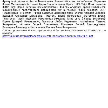
(Гулагу.нет); Устимов Антон Михайлович; Яганов Ибрагим Хасанбиевич; Харченко
Вадим Михайлович; Беседина Дарья Станиславовна; Проект «T9 NSK»; Илья Прусикин
(Little Big); Дарья Серенко (фемактивистка); Фидель Агумава; Эрдни Омбадыков
(официальный представитель Далай-ламы XIV в России); Рафис Кашапов; ООО
"Философия ненасилия"; Фонд развития цифровых прав; Блогер Николай Соболев;
Ведущий Александр Макашенц; Писатель Елена Прокашева; Екатерина Дудко;
Политолог Павел Мезерин; Рамазанова Земфира Талгатовна (певица Земфира);
Гудков Дмитрий Геннадьевич; Галлямов Аббас Радикович; Намазбаева Татьяна
Валерьевна; Асланян Сергей Степанович; Шпилькин Сергей Александрович;
Казанцева Александра Николаевна; Ривина Анна Валерьевна
Списки организаций и лиц, признанных в России иностранными агентами, см. по
ссылкам:
https://minjust.gov.ru/uploaded/files/reestr-inostrannyih-agentov-10022023.pdf