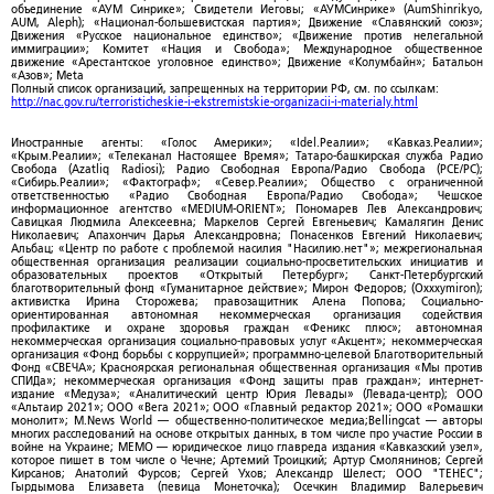
объединение «АУМ Синрике»; Свидетели Иеговы; «АУМСинрике» (AumShinrikyo,
AUM, Aleph); «Национал-большевистская партия»; Движение «Славянский союз»;
Движения «Русское национальное единство»; «Движение против нелегальной
иммиграции»; Комитет «Нация и Свобода»; Международное общественное
движение «Арестантское уголовное единство»; Движение «Колумбайн»; Батальон
«Азов»; Meta
Полный список организаций, запрещенных на территории РФ, см. по ссылкам:
http://nac.gov.ru/terroristicheskie-i-ekstremistskie-organizacii-i-materialy.html
Иностранные агенты: «Голос Америки»; «Idel.Реалии»; «Кавказ.Реалии»;
«Крым.Реалии»; «Телеканал Настоящее Время»; Татаро-башкирская служба Радио
Свобода (Azatliq Radiosi); Радио Свободная Европа/Радио Свобода (PCE/PC);
«Сибирь.Реалии»; «Фактограф»; «Север.Реалии»; Общество с ограниченной
ответственностью «Радио Свободная Европа/Радио Свобода»; Чешское
информационное агентство «MEDIUM-ORIENT»; Пономарев Лев Александрович;
Савицкая Людмила Алексеевна; Маркелов Сергей Евгеньевич; Камалягин Денис
Николаевич; Апахончич Дарья Александровна; Понасенков Евгений Николаевич;
Альбац; «Центр по работе с проблемой насилия "Насилию.нет"»; межрегиональная
общественная организация реализации социально-просветительских инициатив и
образовательных проектов «Открытый Петербург»; Санкт-Петербургский
благотворительный фонд «Гуманитарное действие»; Мирон Федоров; (Oxxxymiron);
активистка Ирина Сторожева; правозащитник Алена Попова; Социально-
ориентированная автономная некоммерческая организация содействия
профилактике и охране здоровья граждан «Феникс плюс»; автономная
некоммерческая организация социально-правовых услуг «Акцент»; некоммерческая
организация «Фонд борьбы с коррупцией»; программно-целевой Благотворительный
Фонд «СВЕЧА»; Красноярская региональная общественная организация «Мы против
СПИДа»; некоммерческая организация «Фонд защиты прав граждан»; интернет-
издание «Медуза»; «Аналитический центр Юрия Левады» (Левада-центр); ООО
«Альтаир 2021»; ООО «Вега 2021»; ООО «Главный редактор 2021»; ООО «Ромашки
монолит»; M.News World — общественно-политическое медиа;Bellingcat — авторы
многих расследований на основе открытых данных, в том числе про участие России в
войне на Украине; МЕМО — юридическое лицо главреда издания «Кавказский узел»,
которое пишет в том числе о Чечне; Артемий Троицкий; Артур Смолянинов; Сергей
Кирсанов; Анатолий Фурсов; Сергей Ухов; Александр Шелест; ООО "ТЕНЕС";
Гырдымова Елизавета (певица Монеточка); Осечкин Владимир Валерьевич