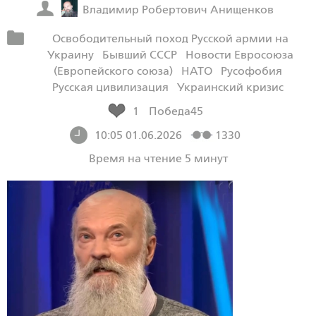
Владимир Робертович Анищенков
Освободительный поход Русской армии на
Украину
Бывший СССР
Новости Евросоюза
(Европейского союза)
НАТО
Русофобия
Русская цивилизация
Украинский кризис
1
Победа45
10:05 01.06.2026
1330
Время на чтение 5 минут