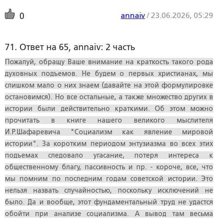
annaiv
/
23.06.2026, 05:29
0
71. Ответ на 65, annaiv: 2 часть
Пожалуй, обращу Ваше внимание на краткость такого рода
духовных подъемов. Не будем о первых христианах, мы
слишком мало о них знаем (давайте на этой формулировке
остановимся). Но все остальные, а также множество других в
истории были действительно краткими. Об этом можно
прочитать в книге нашего великого мыслителя
И.Р.Шафаревича "Социализм как явление мировой
истории". За коротким периодом энтузиазма во всех этих
подъемах следовало угасание, потеря интереса к
общественному благу, пассивность и пр. - короче, все, что
мы помним по последним годам советской истории. Это
нельзя назвать случайностью, поскольку исключений не
было. Да и вообще, этот фундаментальный труд не удастся
обойти при анализе социализма. А вывод там весьма