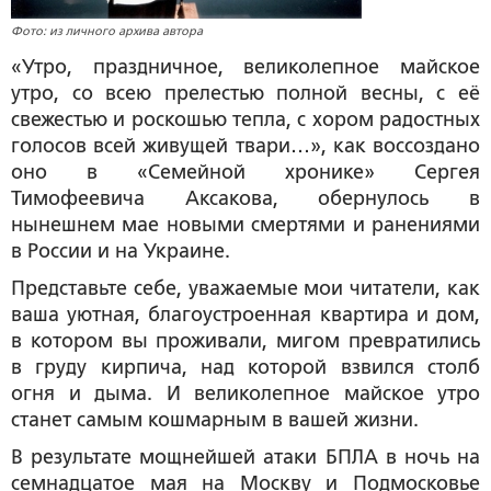
Фото: из личного архива автора
«Утро, праздничное, великолепное майское
утро, со всею прелестью полной весны, с её
свежестью и роскошью тепла, с хором радостных
голосов всей живущей твари…», как воссоздано
оно в «Семейной хронике» Сергея
Тимофеевича Аксакова, обернулось в
нынешнем мае новыми смертями и ранениями
в России и на Украине.
Представьте себе, уважаемые мои читатели, как
ваша уютная, благоустроенная квартира и дом,
в котором вы проживали, мигом превратились
в груду кирпича, над которой взвился столб
огня и дыма. И великолепное майское утро
станет самым кошмарным в вашей жизни.
В результате мощнейшей атаки БПЛА в ночь на
семнадцатое мая на Москву и Подмосковье