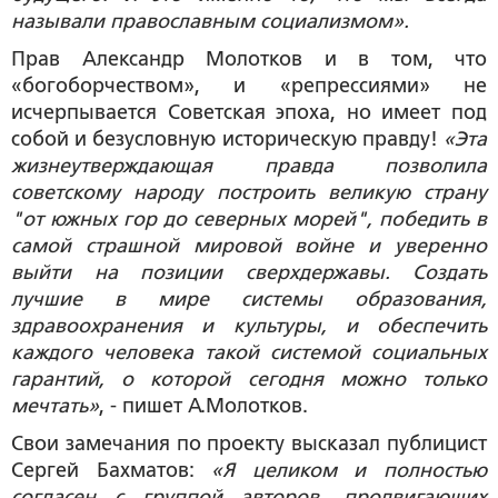
называли православным социализмом».
Прав Александр Молотков и в том, что
«богоборчеством», и «репрессиями» не
исчерпывается Советская эпоха, но имеет под
собой и безусловную историческую правду!
«Эта
жизнеутверждающая правда позволила
советскому народу построить великую страну
"от южных гор до северных морей", победить в
самой страшной мировой войне и уверенно
выйти на позиции сверхдержавы. Создать
лучшие в мире системы образования,
здравоохранения и культуры, и обеспечить
каждого человека такой системой социальных
гарантий, о которой сегодня можно только
мечтать»
, - пишет А.Молотков.
Свои замечания по проекту высказал публицист
Сергей Бахматов:
«Я целиком и полностью
согласен с группой авторов, продвигающих