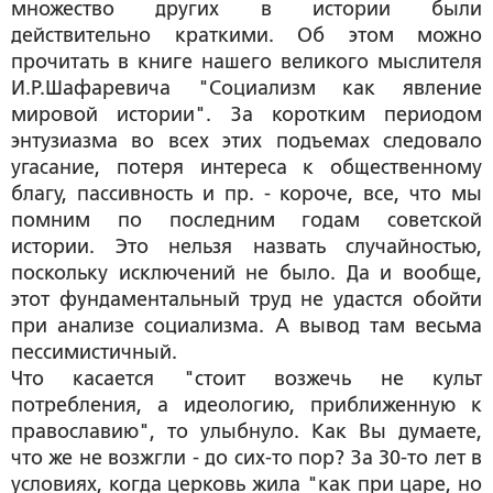
множество других в истории были
действительно краткими. Об этом можно
прочитать в книге нашего великого мыслителя
И.Р.Шафаревича "Социализм как явление
мировой истории". За коротким периодом
энтузиазма во всех этих подъемах следовало
угасание, потеря интереса к общественному
благу, пассивность и пр. - короче, все, что мы
помним по последним годам советской
истории. Это нельзя назвать случайностью,
поскольку исключений не было. Да и вообще,
этот фундаментальный труд не удастся обойти
при анализе социализма. А вывод там весьма
пессимистичный.
Что касается "стоит возжечь не культ
потребления, а идеологию, приближенную к
православию", то улыбнуло. Как Вы думаете,
что же не возжгли - до сих-то пор? За 30-то лет в
условиях, когда церковь жила "как при царе, но