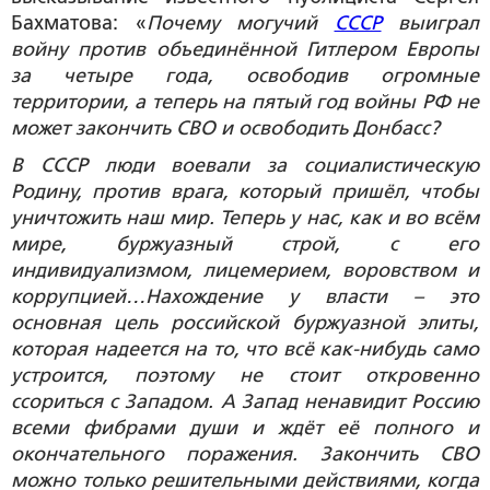
Бахматова: «
Почему могучий
СССР
выиграл
войну против объединённой Гитлером Европы
за четыре года, освободив огромные
территории, а теперь на пятый год войны РФ не
может закончить СВО и освободить Донбасс?
В СССР люди воевали за социалистическую
Родину, против врага, который пришёл, чтобы
уничтожить наш мир. Теперь у нас, как и во всём
мире, буржуазный строй, с его
индивидуализмом, лицемерием, воровством и
коррупцией…Нахождение у власти – это
основная цель российской буржуазной элиты,
которая надеется на то, что всё как-нибудь само
устроится, поэтому не стоит откровенно
ссориться с Западом. А Запад ненавидит Россию
всеми фибрами души и ждёт её полного и
окончательного поражения. Закончить СВО
можно только решительными действиями, когда