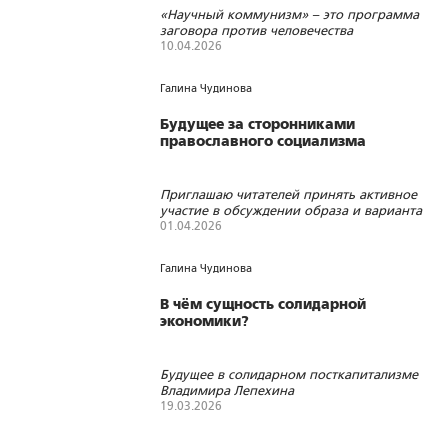
«Научный коммунизм» – это программа
заговора против человечества
10.04.2026
502
0
3
Галина Чудинова
Будущее за сторонниками
православного социализма
Приглашаю читателей принять активное
участие в обсуждении образа и варианта
нашего будущего
01.04.2026
731
21
1
Галина Чудинова
В чём сущность солидарной
экономики?
Будущее в солидарном посткапитализме
Владимира Лепехина
19.03.2026
633
13
1