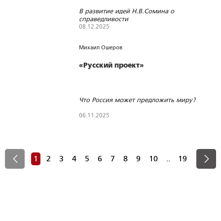
В развитие идей Н.В.Сомина о
справедливости
08.12.2025
1331
59
1
Михаил Ошеров
«Русский проект»
Что Россия может предложить миру?
06.11.2025
239
4
0
1
2
3
4
5
6
7
8
9
10
..
19