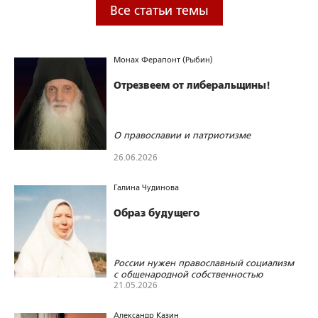
Все статьи темы
Монах Ферапонт (Рыбин)
Отрезвеем от либеральщины!
О православии и патриотизме
26.06.2026
584
3
2
Галина Чудинова
Образ будущего
России нужен православный социализм
с общенародной собственностью
21.05.2026
1272
73
0
Александр Казин