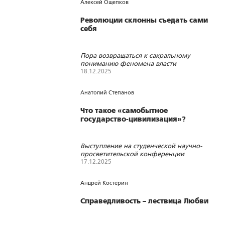
Алексей Ощепков
Революции склонны съедать сами
себя
Пора возвращаться к сакральному
пониманию феномена власти
18.12.2025
2231
240
0
Анатолий Степанов
Что такое «самобытное
государство-цивилизация»?
Выступление на студенческой научно-
просветительской конференции
«Основы российской государственности»
17.12.2025
1382
10
1
Андрей Костерин
Справедливость – лествица Любви