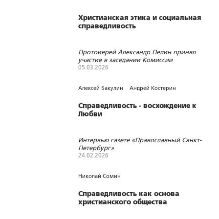
Христианская этика и социальная
справедливость
Протоиерей Александр Пелин принял
участие в заседании Комиссии
Межсоборного присутствия
05.03.2026
196
3
0
Алексей Бакулин
Андрей Костерин
Справедливость - восхождение к
Любви
Интервью газете «Православный Санкт-
Петербург»
24.02.2026
121
0
1
Николай Сомин
Справедливость как основа
христианского общества