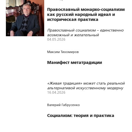
Православный монархо-социализм
как русский народный идеал и
историческая практика
Православный социализм – единственно
возможный и желательный
национальный проект для России
04.05.2026
472
13
1
Максим Тихомиров
Манифест метатрадиции
«Живая традиция» может стать реальной
альтернативой искусственному модерну
16.04.2026
460
14
0
Валерий Габрусенко
Социализм: теория и практика