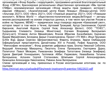
организация «Фонд борьбы с коррупцией»; программно-целевой Благотворительный
Фонд «СВЕЧА»; Красноярская региональная общественная организация «Мы против
СПИДа»; некоммерческая организация «Фонд защиты прав граждан»; интернет-
издание «Медуза»; «Аналитический центр Юрия Левады» (Левада-центр); ООО
«Альтаир 2021»; ООО «Вега 2021»; ООО «Главный редактор 2021»; ООО «Ромашки
монолит»; M.News World — общественно-политическое медиа;Bellingcat — авторы
многих расследований на основе открытых данных, в том числе про участие России в
войне на Украине; МЕМО — юридическое лицо главреда издания «Кавказский узел»,
которое пишет в том числе о Чечне; Артемий Троицкий; Артур Смолянинов; Сергей
Кирсанов; Анатолий Фурсов; Сергей Ухов; Александр Шелест; ООО "ТЕНЕС";
Гырдымова Елизавета (певица Монеточка); Осечкин Владимир Валерьевич
(Гулагу.нет); Устимов Антон Михайлович; Яганов Ибрагим Хасанбиевич; Харченко
Вадим Михайлович; Беседина Дарья Станиславовна; Проект «T9 NSK»; Илья Прусикин
(Little Big); Дарья Серенко (фемактивистка); Фидель Агумава; Эрдни Омбадыков
(официальный представитель Далай-ламы XIV в России); Рафис Кашапов; ООО
"Философия ненасилия"; Фонд развития цифровых прав; Блогер Николай Соболев;
Ведущий Александр Макашенц; Писатель Елена Прокашева; Екатерина Дудко;
Политолог Павел Мезерин; Рамазанова Земфира Талгатовна (певица Земфира);
Гудков Дмитрий Геннадьевич; Галлямов Аббас Радикович; Намазбаева Татьяна
Валерьевна; Асланян Сергей Степанович; Шпилькин Сергей Александрович;
Казанцева Александра Николаевна; Ривина Анна Валерьевна
Списки организаций и лиц, признанных в России иностранными агентами, см. по
ссылкам:
https://minjust.gov.ru/uploaded/files/reestr-inostrannyih-agentov-10022023.pdf