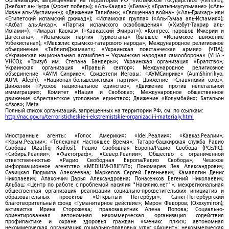
Организации, запрещенные на территории РФ: «Исламское государство» («ИГИЛ»);
Джебхат ан-Нусра (Фронт победы); «Аль-Каида» («База»); «Братья-мусульмане» («Аль-
Ихван аль-Муслимун»); «Движение Талибан»; «Священная война» («Аль-Джихад» или
«Египетский исламский джихад»); «Исламская группа» («Аль-Гамаа аль-Исламия»);
«Асбат аль-Ансар»; «Партия исламского освобождения» («Хизбут-Тахрир аль-
Ислами»); «Имарат Кавказ» («Кавказский Эмират»); «Конгресс народов Ичкерии и
Дагестана»; «Исламская партия Туркестана» (бывшее «Исламское движение
Узбекистана»); «Меджлис крымско-татарского народа»; Международное религиозное
объединение «ТаблигиДжамаат»; «Украинская повстанческая армия» (УПА);
«Украинская национальная ассамблея – Украинская народная самооборона» (УНА -
УНСО); «Тризуб им. Степана Бандеры»; Украинская организация «Братство»;
Украинская организация «Правый сектор»; Международное религиозное
объединение «АУМ Синрике»; Свидетели Иеговы; «АУМСинрике» (AumShinrikyo,
AUM, Aleph); «Национал-большевистская партия»; Движение «Славянский союз»;
Движения «Русское национальное единство»; «Движение против нелегальной
иммиграции»; Комитет «Нация и Свобода»; Международное общественное
движение «Арестантское уголовное единство»; Движение «Колумбайн»; Батальон
«Азов»; Meta
Полный список организаций, запрещенных на территории РФ, см. по ссылкам:
http://nac.gov.ru/terroristicheskie-i-ekstremistskie-organizacii-i-materialy.html
Иностранные агенты: «Голос Америки»; «Idel.Реалии»; «Кавказ.Реалии»;
«Крым.Реалии»; «Телеканал Настоящее Время»; Татаро-башкирская служба Радио
Свобода (Azatliq Radiosi); Радио Свободная Европа/Радио Свобода (PCE/PC);
«Сибирь.Реалии»; «Фактограф»; «Север.Реалии»; Общество с ограниченной
ответственностью «Радио Свободная Европа/Радио Свобода»; Чешское
информационное агентство «MEDIUM-ORIENT»; Пономарев Лев Александрович;
Савицкая Людмила Алексеевна; Маркелов Сергей Евгеньевич; Камалягин Денис
Николаевич; Апахончич Дарья Александровна; Понасенков Евгений Николаевич;
Альбац; «Центр по работе с проблемой насилия "Насилию.нет"»; межрегиональная
общественная организация реализации социально-просветительских инициатив и
образовательных проектов «Открытый Петербург»; Санкт-Петербургский
благотворительный фонд «Гуманитарное действие»; Мирон Федоров; (Oxxxymiron);
активистка Ирина Сторожева; правозащитник Алена Попова; Социально-
ориентированная автономная некоммерческая организация содействия
профилактике и охране здоровья граждан «Феникс плюс»; автономная
некоммерческая организация социально-правовых услуг «Акцент»; некоммерческая