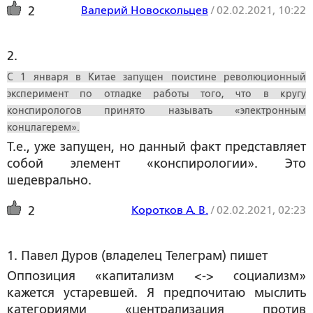
Валерий Новоскольцев
/
02.02.2021, 10:22
2
2. 
С 1 января в Китае запущен поистине революционный
эксперимент по отладке работы того, что в кругу
конспирологов принято называть «электронным
концлагерем».
Т.е., уже запущен, но данный факт представляет
собой элемент «конспирологии». Это
шедеврально.
Коротков А. В.
/
02.02.2021, 02:23
2
1. Павел Дуров (владелец Телеграм) пишет
Оппозиция «капитализм <-> социализм»
кажется устаревшей. Я предпочитаю мыслить
категориями «централизация против