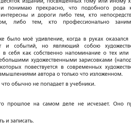
десяток изданий, посвящённых тому или иному х
и понимаю прекрасно, что подобного рода 
интересны и дороги либо тем, кто непосредст
ом, либо тем, кто профессионально заним
е было моё удивление, когда в руках оказался т
т и событий, но являющий собою художеств
 в себя как собственно напоминание о тех или
небольшими художественными зарисовками (напо
которых повествуется в современных художеств
азмышлениями автора о только что изложенном.
, что обычно не попадает в учебники.
то прошлое на самом деле не исчезает. Оно п
ь и записать.