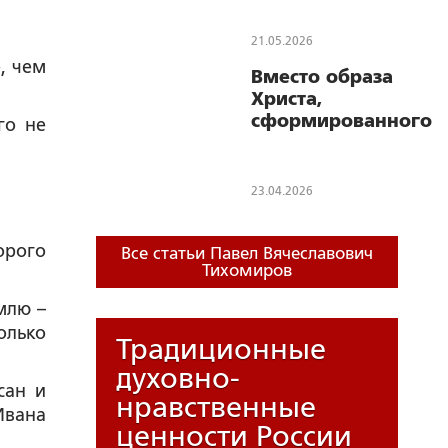
под именем
«Иешуа Га-
21.05.2026
Ноцри»
, чем
Вместо образа
Христа,
сформированного
го не
Ренессансом,
получили не
икону, но
23.04.2026
карикатуру из
«Мастера и
орого
Маргариты»
Все статьи Павел Вячеславович
Тихомиров
млю –
олько
Традиционные
духовно-
сан и
нравственные
Ивана
ценности России