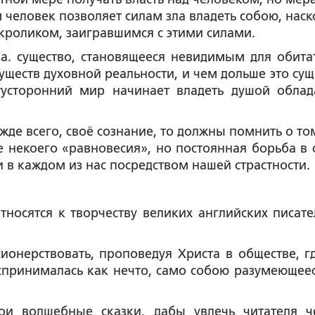
м человек позволяет силам зла владеть собою, наск
кроликом, заигравшимся с этими силами.
а. существо, становящееся невидимым для обита
ществ духовной реальности, и чем дольше это сущ
тусторонний мир начинает владеть душой облад
жде всего, своё сознание, то должны помнить о том
е некоего «равновесия», но постоянная борьба в 
 в каждом из нас посредством нашей страстности.
носятся к творчеству великих английских писате
ионерствовать, проповедуя Христа в обществе, г
спринималась как нечто, само собою разумеющеес
ои волшебные сказки, дабы увлечь читателя ч