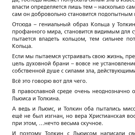
власти определяется лишь тем – насколько са
сам он добровольно становится подопытным 
Отсюда – гениальный образ Кольца у Толкин
профанного мира, становится видимым для су
пытается владеть кольцом, тем сильнее по
Кольца.
Если мы пытаемся устраивать свою жизнь, пре
цель духовной брани – вовсе не установлени
собственной душе с силами зла, действующими
Всё это говорю вот для чего.
В православной среде очень неоднозначно от
Льюиса и Толкина.
А ведь и Льюис, и Толкин оба пытались мисс
ещё не был изгнан, но вера Христианская во
при этом, …нечто весьма скучное.
И поэтому Толкин с Льюисом написали св