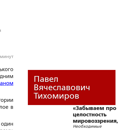
я
 минут
кого
одним
Павел
аном
Вячеславович
Тихомиров
тории
лое в
«Забываем про
целостность
мировоззрения,
 один
Необходимые
вот и