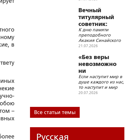
ирует
Дарвиша
Вечный
титулярный
советник:
тного
К дню памяти
Акакий
преподобного
вному
Акакиевич
Акакия Синайского
ие, в
Башмачкин в
(7/20 июля)
21.07.2026
повести Н.В.
«Без веры
Гоголя
ответу
невозможно
«Шинель»
ни
Если наступит мир в
образования,
 иных
душе каждого из нас,
ни спасения»
то наступит и мир
некие
вокруг нас
20.07.2026
учно-
собою
том –
Все статьи темы
ивных
Русская
более