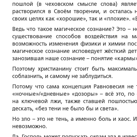
пошлой (в чеховском смысле слова) являе
растворился в Своём творении, и осталась 
своих целях как «хорошие», так и «плохие». 
Ведь что такое магическое сознание? Это –
существование способов воздействия на 
возможность изменения физики и химии поср
магическое сознание исповедует жёсткий дет
занозившая наше сознание – понятие «кармы
Поэтому христианину стоит быть максимал
соблазнить, и самому не заблудиться.
Потому что сама концепция Равновесия не т
«ночные»/«дневные» «дозоры» – всё это, по 
на ключевой лжи, также ставшей пошлостью 
дескать, «без тени не было бы и света».
Но зло – это не тень, а именно боль и хаос.
невозможно.
Да, Господь может попускать силам зла в изве