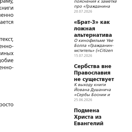
раму,
пояснения к заметке
попадаемся на
про «Гражданина
книги
обманки»
мстителя»
20.07.2026
венно
ается
«Брат-3» как
ложная
альтернатива
екст,
О кинофильме Уве
превращению
Болла «Гражданин-
енно-
всех нас в
мститель» («Citizen
 иных
неоОрду
Vigilante»)
15.07.2026
добие
Сербства вне
енно-
Православия
не существует
К выходу книги
Йована Душанича
«Сербы Боснии и
Герцеговины под
25.06.2026
росто
австро-венгерским
управлением. 1878-
Подмена
1918»
Христа из
Евангелий
персонажем