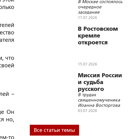
В Москве состоялось
Синода
олько
очередное
заседание
Священного Синода
17.07.2026
Русской
телей
Православной
В Ростовском
ество
Церкви
кремле
ателя
откроется
выставка
«Образ
, что
русского
15.07.2026
своей
архиерея»
Миссия России
и судьба
русского
лей –
В трудах
народа
священномученика
Иоанна Восторгова
03.07.2026
де Он
я но,
Все статьи темы
ем-то