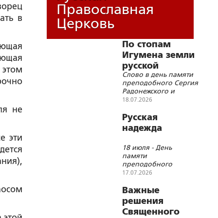
ворец
Православная
ать в
Церковь
По стопам
ающая
Игумена земли
ающая
русской
 этом
Слово в день памяти
рочно
преподобного Сергия
Радонежского и
преподобномученицы
18.07.2026
великой княгини
ля не
Елисаветы
Русская
надежда
е эти
18 июля - День
дется
памяти
ния),
преподобного
Сергия
17.07.2026
Радонежского
аосом
Важные
решения
Священного
 этой