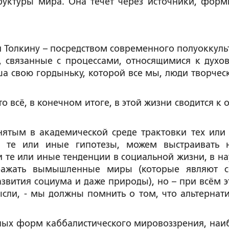
труктуры мира. Она течёт через источники, форм
 и Толкину – посредством современного полуоккуль
, связанные с процессами, относящимися к духо
ша свою гордыньку, которой все мы, люди творческ
о всё, в конечном итоге, в этой жизни сводится к 
ятым в академической среде трактовки тех или
ь те или иные гипотезы, можем выстраивать 
и те или иные тенденции в социальной жизни, в на
бражать вымышленные миры (которые являют 
звития социума и даже природы), но – при всём э
сли, - мы должны помнить о том, что альтернат
нных форм каббалистического мировоззрения, наи