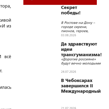
тора,
Секрет
победы!
живой
В Ростове-на-Дону –
«И из
городе сирени,
пионов, героев,
молитв и красоты
03.08.2026
Да здравствуют
идеи
трансгуманизма!
И всё
«Дорогие россияне»
будут вечно молодыми
т.
24.07.2026
В Чебоксарах
завершился II
илась
Международный
поэтический
конкурс памяти
Махмуда
21.07.2026