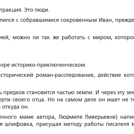
стракция. Это люди.
елился с собравшимися сокровенным Иван, прежде
ией, можно ли так же работать с миром, которо
анре историко-приключенческом.
исторический роман-расследование, действие кот
ь предков становится частью земли. И через эту зе
ерти своего отца. Но на самом деле он ищет не т
 откуда он.
ённого маме автора, Людмиле Ливерьевне) напи
ая шлифовка, присущая методу работы писателя 