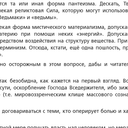
тся та или иная форма пантеизма. Дескать, Т
некая реликтовая Сила, которую могут использов
«Ведьмаки» и «ведьмы».
 некая форма мистического материализма, допуск
материю при помощи неких «энергий». Допуск
едством воздействия на структуру вещества. При
ерминизм. Отсюда, кстати, ещё одна пошлость, п
».
ьно осторожным в этом вопросе, дабы и читате
ак безобидна, как кажется на первый взгляд. Вс
сути, оскорбление Господа Вседержителя, ибо зиж
(т.е. мировоззренческим клише массового созна
 И договариваться с теми, кто оперирует болью и х
стной мере получать власть над человеком, но мера