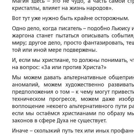
Магия здесь – это не чудо, а часть самой с
кристаллы, влияет на жизнь народов».
Вот тут уже нужно быть крайне осторожным.
Одно дело, когда писатель – подобно Льюису
жаргона станет пытаться описывать события
миру; другое дело, просто фантазировать, те
той или иной мере подвержены.
И, если мы христиане, то должны понимать, чт
на вопрос: «За или против Христа?»
Мы можем давать альтернативные общеприн
аномалий, можем художественно развиват
предположения о том – к чему могут привест
техническом прогрессе, можем даже изо
воплощение некоего альтернативного пути ра
если мы остаёмся христианами по образу мы
законов в сфере Духа не существует.
Иначе – скользкий путь тех или иных профа