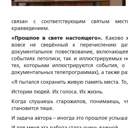
связан с соответствующим святым мест
краеведением.
«Прошлое в свете настоящего».
Каково ж
вовсе не сведённый к перечислению да
документальное повествование, включающее
событиях летописи, так и иллюстрируемых 
тех, которыми иллюстрируются события, о 
документальных телепрограммах), а также р
«Я пытался сохранить живую память места. То
Истории людей. Их голоса. Их жизнь.
Когда слушаешь старожилов, понимаешь, ч
становится тише.
И задача автора – иногда это прошлое услышат
И для меня эта работа стала очень важной.