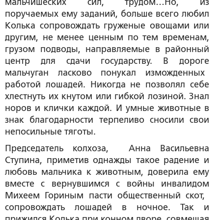
мальчишеских сил, трудом…Но, из
поручаемых ему заданий, больше всего любил
Колька сопровождать груженые овощами или
другим, не менее ценным по тем временам,
грузом подводы, направляемые в районный
центр для сдачи государству. В дороге
мальчуган ласково понукал изможденных
работой лошадей. Никогда не позволял себе
хлестнуть их кнутом или гибкой лозиной. Знал
норов и клички каждой. И умные животные в
знак благодарности терпеливо сносили свои
непосильные тяготы.
Председатель колхоза, Анна Васильевна
Ступина, приметив однажды такое радение и
любовь мальчика к животным, доверила ему
вместе с вернувшимся с войны инвалидом
Михеем Гориным пасти общественный скот,
сопровождать лошадей в ночное. Так и
прижился Колька при конном дворе, совмещая