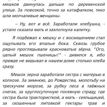
мешков двинулась дальше по деревенской
улице. За повозкой, точно за катафалком, тихо
шли молчаливые женщины.
– Ну, вот и всё. Заработали хлебушка, -
устало сказала мать и захлопнула калитку.
Я подбежал к мешку и с восхищением стал
ощупывать его впалые бока. Сквозь грубое
рядно проглядывали красноватые зёрна. "Ого,
целый мешок пшеницы!" - дивился я, ибо
прежде не видывал в нашем доме столько хлеба
сразу.
Мешок зерна заработали сестра с матерью в
колхозе. За зимнюю, до Рождества, молотьбу на
трескучем морозе, за рубку леса в таёжных
снегах, за круглосуточную посевную страду, где
сестра была трактористкой, а мать - сеяльщицей,
за скошенные литовкой гектары трав и