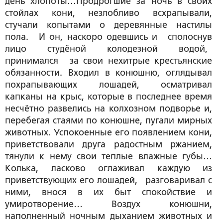
день хлопоты…Продрогшие за ночь в своих
стойлах кони, незлобливо всхрапывали,
стучали копытами о деревянные настилы
пола. И он, наскоро одевшись и сполоснув
лицо студёной колодезной водой,
принимался за свои нехитрые крестьянские
обязанности. Входил в конюшню, оглядывал
похрапывающих лошадей, осматривал
капканы на крыс, которые в последнее время
несчётно развелись на колхозном подворье и,
перебегая стаями по конюшне, пугали мирных
животных. Успокоенные его появлением кони,
приветствовали друга радостным ржанием,
тянули к нему свои теплые влажные губы…
Колька, ласково оглаживал каждую из
приветствующих его лошадей, разговаривал с
ними, внося в их быт спокойствие и
умиротворение… Воздух конюшни,
наполненный ночным дыханием животных и