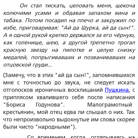
Он стал тискать, целовать меня, щекоча
колючими усами и обдавая запахом вина и
табака. Потом посадил на плечо и закружил по
избе, приговаривая: "Ай да Шурка, ай да сын!".
А я одной рукой крепко держался за его чёрную,
как голенище, шею, а другой трепетно трогал
красную звезду на пилотке и целую снизку
медалей, попрыгивавших и позванивавших на
отцовской груди...
(Замечу, что в этих "ай да сын!", запомнившихся
мне с точностью до звука, не следует искать
отголосков ироничных восклицаний
Пушкина
, с
приплясом хвалившего себя после написания
"Бориса Годунова". Малограмотный
крестьянин, мой отец едва ли слышал о них. Так
что непроизвольно выдохнутые им слова скорее
были чисто "народными").
Со временем, когда, оглядываясь на