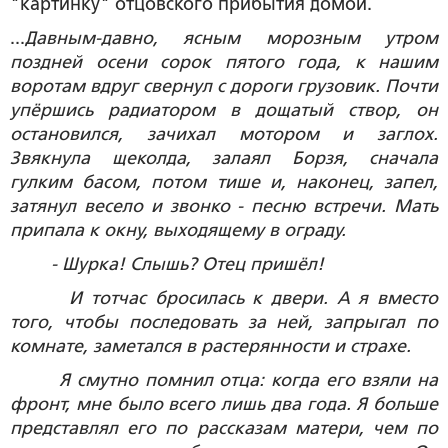
"картинку" отцовского прибытия домой.
...
Давным-давно, ясным морозным утром
поздней осени сорок пятого года, к нашим
воротам вдруг свернул с дороги грузовик. Почти
упёршись радиатором в дощатый створ, он
остановился, зачихал мотором и заглох.
Звякнула щеколда, залаял Борзя, сначала
гулким басом, потом тише и, наконец, запел,
затянул весело и звонко - песню встречи. Мать
припала к окну, выходящему в ограду.
- Шурка! Слышь? Отец пришёл!
И тотчас бросилась к двери. А я вместо
того, чтобы последовать за ней, запрыгал по
комнате, заметался в растерянности и страхе.
Я смутно помнил отца: когда его взяли на
фронт, мне было всего лишь два года. Я больше
представлял его по рассказам матери, чем по