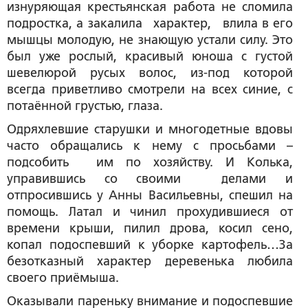
изнуряющая крестьянская работа не сломила
подростка, а закалила характер, влила в его
мышцы молодую, не знающую устали силу. Это
был уже рослый, красивый юноша с густой
шевелюрой русых волос, из-под которой
всегда приветливо смотрели на всех синие, с
потаённой грустью, глаза.
Одряхлевшие старушки и многодетные вдовы
часто обращались к нему с просьбами –
подсобить им по хозяйству. И Колька,
управившись со своими делами и
отпросившись у Анны Васильевны, спешил на
помощь. Латал и чинил прохудившиеся от
времени крыши, пилил дрова, косил сено,
копал подоспевший к уборке картофель…За
безотказный характер деревенька любила
своего приёмыша.
Оказывали пареньку внимание и подоспевшие