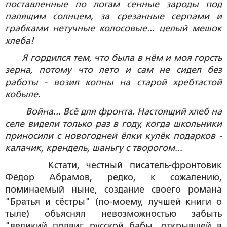
поставленные по логам сенные зароды под
палящим солнцем, за срезанные серпами и
грабками нетучные колосовые... целый мешок
хлеба!
Я гордился тем, что была в нём и моя горсть
зерна, потому что лето и сам не сидел без
работы - возил копны на старой хребтастой
кобыле.
Война... Всё для фронта. Настоящий хлеб на
селе видели только раз в году, когда школьники
приносили с новогодней ёлки кулёк подарков -
калачик, крендель, шаньгу с творогом...
Кстати, честный писатель-фронтовик
Фёдор Абрамов, редко, к сожалению,
поминаемый ныне, создание своего романа
"Братья и сёстры" (по-моему, лучшей книги о
тыле) объяснял невозможностью забыть
"великий подвиг русской бабы, открывшей в