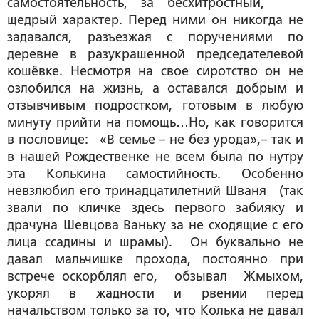
самостоятельность, за бесхитростный,
щедрый характер. Перед ними он никогда не
задавался, разъезжая с поручениями по
деревне в разукрашенной председателевой
кошёвке. Несмотря на свое сиротство он не
озлобился на жизнь, а оставался добрым и
отзывчивым подростком, готовым в любую
минуту прийти на помощь…Но, как говорится
в пословице: «В семье – не без урода»,– так и
в нашей Рождественке не всем была по нутру
эта Колькина самостийность. Особенно
невзлюбил его тринадцатилетний Шваня (так
звали по кличке здесь первого забияку и
драчуна
Шевцова Ваньку за не сходящие с его
лица ссадины и шрамы). Он буквально не
давал мальчишке прохода, постоянно при
встрече оскорблял его, обзывал Жмыхом,
укорял в жадности и рвении перед
начальством только за то, что Колька не давал