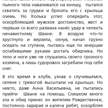
пьяного тела наваливался на юношу, пытался
схватить за грудки и бросить его с крыльца
оземь. Но Колька успел опередить этот,
оскорбляющий мужское достоинство, жест и
первым со всего размаха нанёс удар в челюсть
ненавистному Шване. В воздухе что-то
хрустнуло и верзила, охнув, начал грузно
оседать на ступени, пытаясь еще по инерции
ослабевшими руками достать обидчика. Но
тело и ноги уже не слушались своего грозного
хозяина, а лишь судорожно загребали под себя
снег.
В это время в клубе, узнав о случившемся,
селяне с тревогой высыпали на крыльцо. Но
никто, даже Анна Васильевна, не пытались
прийти Шване на помощь. Слишком много
зла и обид принес он жителям Рождественки,
постоянно задирая и калеча ребят, оскорбляя