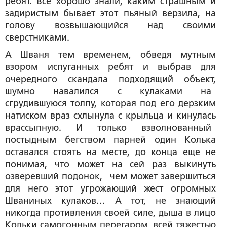
ребят. Все хорошо знали, каким страшным и
задиристым бывает этот пьяный верзила, на
голову возвышающийся над своими
сверстниками.
А Шваня тем временем, обведя мутным
взором испуганных ребят и выбрав для
очередного скандала подходящий объект,
шумно навалился с кулаками на
сгрудившуюся толпу, которая под его дерзким
натиском враз схлынула с крыльца и кинулась
врассыпную. И только взволнованный
постыдным бегством парней один Колька
оставался стоять на месте, до конца еще не
понимая, что может на сей раз выкинуть
озверевший подонок, чем может завершиться
для него этот угрожающий жест огромных
Шваниных кулаков… А тот, не знающий
никогда противления своей силе, дыша в лицо
Кольки самогонным перегаром, всей тяжестью