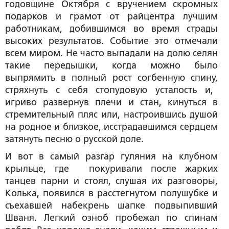
годовщине Октября с вручением скромных
подарков и грамот от райцентра лучшим
работникам, добившимся во время страды
высоких результатов. Событие это отмечали
всем миром. Не часто выпадали на долю селян
такие передышки, когда можно было
выпрямить в полный рост согбенную спину,
стряхнуть с себя стопудовую усталость и,
игриво развернув плечи и стан, кинуться в
стремительный пляс или, настроившись душой
на родное и близкое, исстрадавшимся сердцем
затянуть песню о русской доле.
И вот в самый разгар гуляния на клубном
крыльце, где покуривали после жарких
танцев парни и стоял, слушая их разговоры,
Колька, появился в расстегнутом полушубке и
съехавшей набекрень шапке подвыпивший
Шваня. Легкий озноб пробежал по спинам