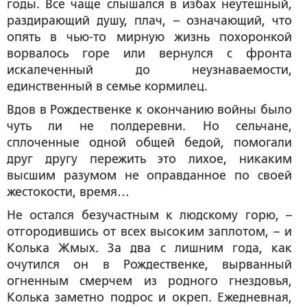
годы. Все чаще слышался в избах неутешный,
раздирающий душу, плач, – означающий, что
опять в чью-то мирную жизнь похоронкой
ворвалось горе или вернулся с фронта
искалеченный до неузнаваемости,
единственный в семье кормилец.
Вдов в Рождественке к окончанию войны было
чуть ли не полдеревни. Но сельчане,
сплоченные одной общей бедой, помогали
друг другу пережить это лихое, никаким
высшим разумом не оправданное по своей
жестокости, время…
Не остался безучастным к людскому горю, –
отгородившись от всех высоким заплотом, – и
Колька Жмых. За два с лишним года, как
очутился он в Рождественке, вырванный
огненным смерчем из родного гнездовья,
Колька заметно подрос и окреп. Ежедневная,