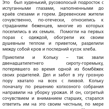
Это был худенький, русоволосый подросток с
испуганными глазами, наполненными до
краёв слезами и горем. Деревенские жители
сочувственно, по-отечески, относились к
страданиям беженцев, многие из которых
поселились в их семьях. Помогли на первых
порах с одеждой, обогрели их своим
душевным теплом и приветом, разделили
между собой кров и последний кусок хлеба.
Приютили и Кольку – так звали
двенадцатилетнего сироту-горемыку,
потерявшего во время одной из бомбёжек
своих родителей. Дел и забот в эту грозную
пору хватало на всех с лихвой. Кольку
поначалу по решению колхозного собрания
направили на уборку урожая. И он, согретый
сочувствием и вниманием старших, старался
ответить им на это своим честным, по мере