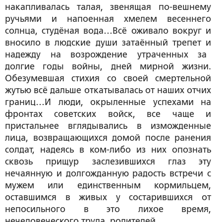
накапливалась талая, звенящая по-вешнему
ручьями и напоенная хмелем весеннего
солнца, студёная вода…Всё оживало вокруг и
вносило в людские души затаённый трепет и
надежду на возрождение утраченных за
долгие годы войны, дней мирной жизни.
Обезумевшая стихия со своей смертельной
жутью всё дальше откатывалась от наших отчих
границ…И люди, окрыленные успехами на
фронтах советских войск, все чаще и
пристальнее вглядывались в изможденные
лица, возвращающихся домой после ранения
солдат, надеясь в ком-либо из них опознать
сквозь прищур заслезившихся глаз эту
нечаянную и долгожданную радость встречи с
мужем или единственным кормильцем,
оставшимся в живых у состарившихся от
непосильного в это лихое время,
нечеловеческого труда, родителей.