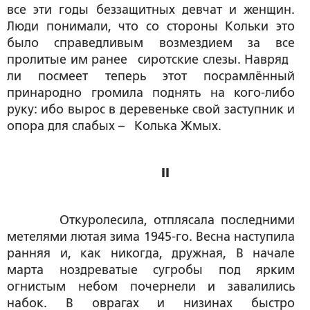
все эти годы беззащитных девчат и женщин.
Люди понимали, что со стороны Кольки это
было справедливым возмездием за все
пролитые им ранее сиротские слезы. Навряд
ли посмеет теперь этот посрамлённый
принародно громила поднять на кого-либо
руку: ибо вырос в деревеньке свой заступник и
опора для слабых – Колька Жмых.
II
Откуролесила, отплясала последними
метелями лютая зима 1945-го. Весна наступила
ранняя и, как никогда, дружная, В начале
марта ноздреватые сугробы под ярким
огнистым небом почернели и завалились
набок. В оврагах и низинах быстро