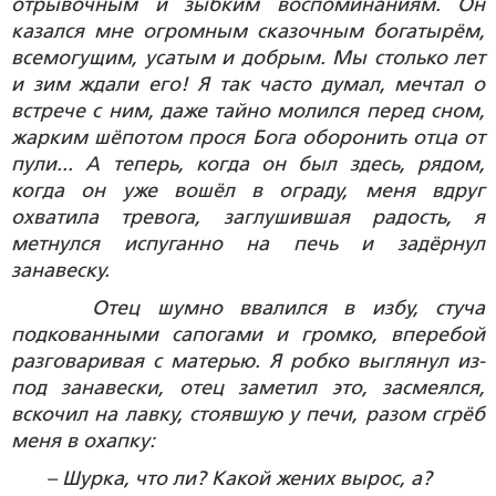
отрывочным и зыбким воспоминаниям. Он
казался мне огромным сказочным богатырём,
всемогущим, усатым и добрым. Мы столько лет
и зим ждали его! Я так часто думал, мечтал о
встрече с ним, даже тайно молился перед сном,
жарким шёпотом прося Бога оборонить отца от
пули... А теперь, когда он был здесь,
рядом,
когда он уже вошёл в ограду, меня вдруг
охватила тревога, заглушившая радость, я
метнулся испуганно на печь и задёрнул
занавеску.
Отец шумно ввалился в избу, стуча
подкованными сапогами и громко, вперебой
разговаривая с матерью. Я робко выглянул из-
под занавески, отец заметил это, засмеялся,
вскочил на лавку, стоявшую у печи, разом сгрёб
меня в охапку:
– Шурка, что ли? Какой жених вырос, а?