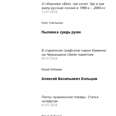
О сборнике «Веет, где хочет. Где и как
жила русская поэзия в 1990-х – 2000-х»
13.07.2026
120
0
0
Олег Слепынин
Пылинка средь руин
В старинном графском парке Каменки
на Черкасщине сбили памятник
Пушкину, повалили, увезли
09.07.2026
125
0
0
Юрий Лебедев
Алексей Васильевич Кольцов
Поэты пушкинской плеяды. Статья
четвёртая
01.07.2026
154
0
0