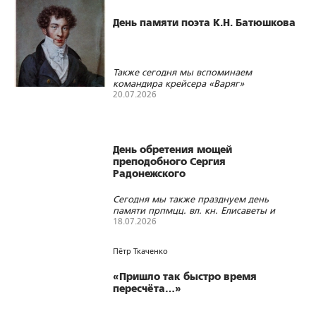
День памяти поэта К.Н. Батюшкова
Также сегодня мы вспоминаем
командира крейсера «Варяг»
В.Ф.Руднева, дипломата Я.И.Булгакова,
20.07.2026
архитектора В.Г.Сретенского,
55
0
0
математика А.А.Маркова, ректора МГУ
А.А.Мануйлова, историка Н.Д.Шаховскую-
Шик, поэта М.В.Исаковского и генерала
День обретения мощей
армии Д.Д.Лелюшенко
преподобного Сергия
Радонежского
Сегодня мы также празднуем день
памяти прпмцц. вл. кн. Елисаветы и
инокини Варвары, вспоминаем
18.07.2026
Императора Иоанна VI и живописца
87
0
0
В.Д.Поленова
Пётр Ткаченко
«Пришло так быстро время
пересчёта…»