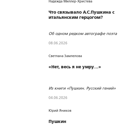
Надежда Миллер-Христева
Что связывало А.С.Пушкина с
итальянским герцогом?
Об одном редком автографе поэта
08.06.2026
102
0
0
Светлана Замлелова
«Нет, весь я не умру…»
Из книги «Пушкин. Русский гений»
04.06.2026
406
0
0
Юрий Яников
Пушкин