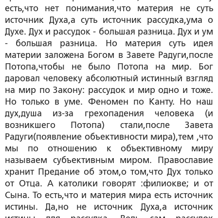
есть,что нет понимания,что материя не суть
источник Духа,а суть источник рассудка,ума о
Духе. Дух и рассудок - большая разница. Дух и ум
- большая разница. Но материя суть идея
материи заложена Богом в Завете Радуги,после
Потопа,чтобы не было Потопа на мир. Бог
даровал человеку абсолютный истинный взгляд
на мир по Закону: рассудок и мир одно и тоже.
Но только в уме. Феномен по Канту. Но наш
дух,душа из-за грехопадения человека (и
возникшего Потопа) стали,после Завета
Радуги(появление объективности мира),тем ,что
мы по отношению к объективному миру
называем субъективным миром. Православие
хранит Предание об этом,о том,что Дух только
от Отца. А католики говорят :филиокве; и от
Сына. То есть,что и материя мира есть источник
истины. Да,но не источник Духа,а источник