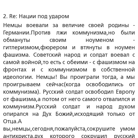
2. Re: Нации под ударом
Немцы воевали за величие своей родины -
Германии.Против лжи коммунизма,но были
обмануты своим ноуменом -
гитлеризмом,фюрером и втянуты в ноумен
фашизма. Советский народ и солдат воевал с
самой войной,то есть с обеими - с фашизмом на
фронтах и с коммунизмом в собственной
идеологии. Немцы! Вы проиграли тогда, а мы
проигрываем сейчас(когда освободились от
коммунизма). Русский солдат освободил Европу
от фашизма,а потом от него самого отвалился и
коммунизм.Русский солдат и народ духом
опирался на Дух Божий,исходящий только от
Отца.А
вы,немцы,сегодня,пожалуйста,сокрушите умом
антихриста,дух которого сокрушил русский