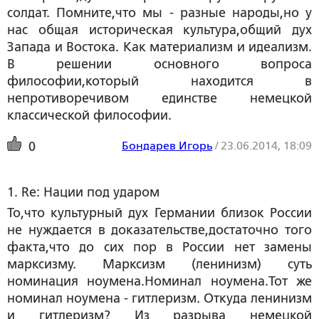
солдат. Помните,что мы - разные народы,но у
нас общая историческая культура,общий дух
Запада и Востока. Как материализм и идеализм.
В решении основного вопроса
философии,который находится в
непротиворечивом единстве немецкой
классической философии.
Бондарев Игорь
/
23.06.2014, 18:09
0
1. Re: Нации под ударом
То,что культурный дух Германии близок России
не нуждается в доказательстве,достаточно того
факта,что до сих пор в России нет замены
марксизму. Марксизм (ленинизм) суть
номинация ноумена.Номинал ноумена.Тот же
номинал ноумена - гитлеризм. Откуда ленинизм
и гитлеризм? Из разрыва немецкой