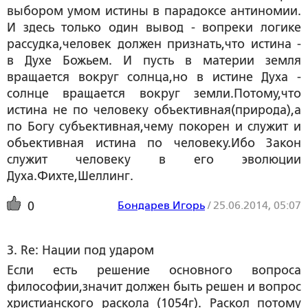
выбором умом истины в парадоксе антиномии.
И здесь только один вывод - вопреки логике
рассудка,человек должен признать,что истина -
в Духе Божьем. И пусть в материи земля
вращается вокруг солнца,но в истине Духа -
солнце вращается вокруг земли.Потому,что
истина не по человеку объективная(природа),а
по Богу субъективная,чему покорен и служит и
объективная истина по человеку.Ибо Закон
служит человеку в его эволюции
Духа.Фихте,Шеллинг.
Бондарев Игорь
/
25.06.2014, 05:07
0
3. Re: Нации под ударом
Если есть решение основного вопроса
философии,значит должен быть решен и вопрос
христианского раскола (1054г). Раскол потому