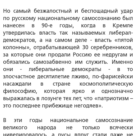
Но самый безжалостный и беспощадный удар
по русскому национальному самосознанию был
нанесен в 90-е годы, когда в Кремле
утвердилась власть так называемых либерал-
демократов, а на самом деле - власть «пятой
колонны», отрабатывающей 30 серебренников,
за которые они продали Россию ее недругам и
обязались самозабвенно им служить. Именно
они - либеральные демократы - в то
злосчастное десятилетие лживо, по-фарисейски
насаждали в стране космополитическую
философию, которая ярко и однозначно
выражалась в лозунге тех лет, что «патриотизм –
это последнее прибежище негодяев».
В эти годы национальное самосознание
великого народа не только всячески
нивелировалось, а русы вдруг стали даже не