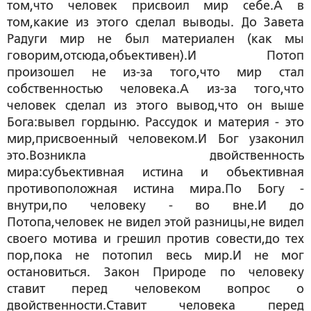
том,что человек присвоил мир себе.А в
том,какие из этого сделал выводы. До Завета
Радуги мир не был материален (как мы
говорим,отсюда,объективен).И Потоп
произошел не из-за того,что мир стал
собственностью человека.А из-за того,что
человек сделал из этого вывод,что он выше
Бога:вывел гордыню. Рассудок и материя - это
мир,присвоенный человеком.И Бог узаконил
это.Возникла двойственность
мира:субъективная истина и объективная
противоположная истина мира.По Богу -
внутри,по человеку - во вне.И до
Потопа,человек не видел этой разницы,не видел
своего мотива и грешил против совести,до тех
пор,пока не потопил весь мир.И не мог
остановиться. Закон Природе по человеку
ставит перед человеком вопрос о
двойственности.Ставит человека перед