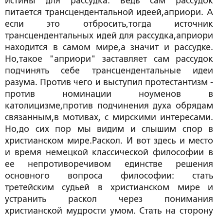
истины для рассудка. Ведь сам рассудок
питается трансцендентальной идеей,априори. А
если это отбросить,тогда источник
трансцендентальных идей для рассудка,априори
находится в самом мире,а значит и рассудке.
Но,такое "априори" заставляет сам рассудок
подчинять себе трансцендентальные идеи
разума. Против чего и выступил протестантизм -
против номинации ноуменов в
католицизме,против подчинения духа обрядам
связанным,в мотивах, с мирскими интересами.
Но,до сих пор мы видим и слышим спор в
христианском мире.Раскол. И вот здесь и место
и время немецкой классической философии в
ее непротиворечивом единстве решения
основного вопроса философии: стать
третейским судьей в христианском мире и
устранить раскол через понимания
христианской мудрости умом. Стать на сторону