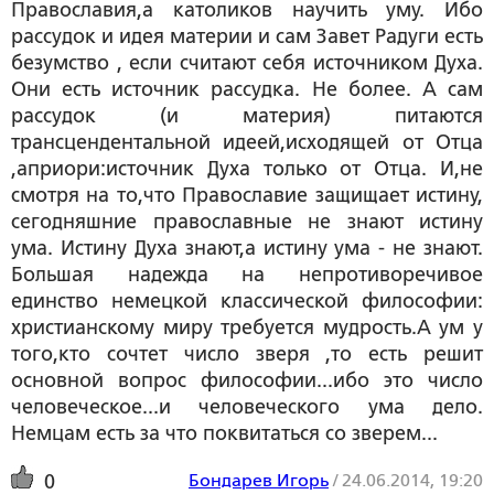
Православия,а католиков научить уму. Ибо
рассудок и идея материи и сам Завет Радуги есть
безумство , если считают себя источником Духа.
Они есть источник рассудка. Не более. А сам
рассудок (и материя) питаются
трансцендентальной идеей,исходящей от Отца
,априори:источник Духа только от Отца. И,не
смотря на то,что Православие защищает истину,
сегодняшние православные не знают истину
ума. Истину Духа знают,а истину ума - не знают.
Большая надежда на непротиворечивое
единство немецкой классической философии:
христианскому миру требуется мудрость.А ум у
того,кто сочтет число зверя ,то есть решит
основной вопрос философии...ибо это число
человеческое...и человеческого ума дело.
Немцам есть за что поквитаться со зверем...
Бондарев Игорь
/
24.06.2014, 19:20
0