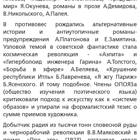
мир» Я.Окунева, романы в прозе А.Демидова,
В.Никольского, А.Палея.
В противовес рождались альтернативные
истории и антиутопичные романы-
предупреждения А.Платонова и Е.Замятина.
Узловой темой в советской фантастике стала
космическая революция - «Аэлита» и
«Гиперболоид инженера Гарина» А.Толстого,
«Борьба в эфире» А.Беляева, «Крушение
республики Итль» Б.Лавренева, «Я жгу Париж»
Б.Ясенского. И тому подобное. Члены ОПОЯЗа
(общество изучения поэтического языка)
критиковали подход к искусству как к «системе
образов» и упирали на формалистский тезис о
сумме приемов художника.
Добытчик радия из тысячи тонн словесной руды
и чернорабочий революции В.В.Маяковский в