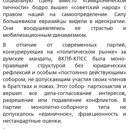
социальную сцену вместо «симфонической
личности» бодро вышел «советский народ» с
правом наций на самоопределение. Силу
большевиков евразийцы видели в идеократии.
Они воодушевлялись ее страстью и
мобилизационным динамизмом.
В отличие от современных партий,
конкурирующих на «политическом рынке» за
думские мандаты, ВКПб-КПСС была моно-
правящей структурой без юридических
рефлексий и особым «постоянно действующим»
собором, не допускающим участия своих членов
в братствах и ложах. Этот собор- партхозактив и
вершил все дела-согласование интересов,
разрешение или подавление конфликтов. В
партии монолитно-соборного типа не
допускалось «единичное», фракционность и
нестандартные оценки.