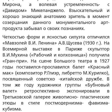
Мирона, а волевая устремленность- с
«Давидом» Микеланджело. Взыскательный и
хорошо знающий анатомию зритель в момент
созерцания данного монументального арт-
продукта забывал о своих познаниях.
Четкостью форм и ясностью силуэта отличился
«Мавзолей В.И. Ленина» А.В.Щусева (1930 г.). На
Всемирной выставке в Париже скульптор
В.И.Мухина («Рабочий и колхозница») получила
«Гран-при». На сцене Большого театра в 1927
годы поставился-прославился балет «Красный
мак» (композитор Р.Глиэр, либретто М.Курилко),
посвященный советско -китайской дружбе. В
том же году художники группы «Бубновый
валет» ретроспективно экспонировали в
Третьковской галерее живописно- пластические
этюды в стиле постмодернизма- фавизма-
кубизма.