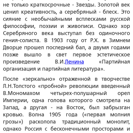
не только краткосрочные - Звезды. Золотой век
ценил креативность, а серебряный - блеск. Это
сияние с необычайными всплесками русской
философии, поэзии и живописи. Однако хор
Серебряного века выступал без одиночного
гения-солиста. В 1903 году от Р.Х. в Зимнем
Дворце прошел последний бал, а двумя годами
позже вышло в свет первое эстетическое
произведение В.И.
Ленина
«Партийная
организация и партийная литература».
После «зеркально» отраженной в творчестве
Л.Н.Толстого «пробной» революции введенный
В.Мономахом четырех-полушарный орел
Империи, одна голова которого смотрела на
Запад, а другая - на Восток, был забрызган
кровью. Волна 1905 года («первая молния
грозы») расколола традиционный монолит,
однако Россия с бесконечными просторами и