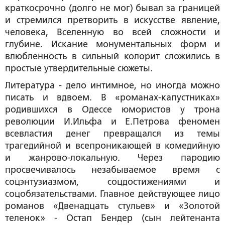
краткосрочно (долго не мог) бывал за границей
и стремился претворить в искусстве явление,
человека, Вселенную во всей сложности и
глубине. Искание монументальных форм и
влюбленность в сильный колорит сложились в
простые утвердительные сюжеты.
Литература - дело интимное, но иногда можно
писать и вдвоем. В «романах-капустниках»
родившихся в Одессе юмористов у трона
революции И.Ильфа и Е.Петрова феномен
всевластия денег превращался из темы
трагедийной и всепроникающей в комедийную
и жанрово-локальную. Через пародию
просвечивалось незабываемое время с
соцэнтузиазмом, соцдостижениями и
соцобязательствами. Главное действующее лицо
романов «Двенадцать стульев» и «Золотой
теленок» - Остап Бендер (сын лейтенанта