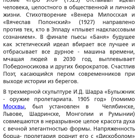
поэме «Про это» (1923) отстаивал идеал
человека, целостного в общественной и личной
жизни. Стихотворение «Венера Милосская и
«Вячеслав Полонский» (1927) направлено
против тех, кто в Элладу «плывет надклассовым
сознанием». В финале пьесы «Баня» будущее
как эстетический идеал вбирает все лучшее и
отбрасывает все дурное - машина времени,
мчащая людей в 2030 год, выплевывает
Победоносикова и других бюрократов. Счастлив
Поэт, касающийся пером современников при
выходе истории из берегов.
В трехмерной скульптуре И.Д. Шадра «Булыжник
- оружие пролетариата. 1905 год» (помимо
Москвы
, был установлен в Челябинске,
Львове, Шадринске, Монголии и Румынии)
совмещаются в неразрывное целое красота духа
с вечной элегантностью формы. Напряженность
борца- пролетария роднит его с «Дискоболом»