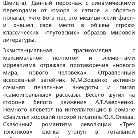
Шмидта). Данный персонаж с динамическими
переходами от юмора к сатире и обратно
полагал, «что Бога нет, это медицинский факт»
и «нашел свое место в общем строю»
классических «плутовских» образов мировой
литературы.
Экзистенциальная трагикомедия с
максимальной полнотой и элементами
ирреализма отражала противоречия «нового
мира, нового человека». Отравленный
всесоюзный затейник М.М.Зощенко активно
сочинял печальные анекдоты и писал
«самоигральные» рассказы. Весело шутил на
стороне белого движения А.Т.Аверченко.
Немного клеветал на интеллигенцию в романе
«Зависть» хороший плохой писатель Ю.К.Олеша.
Сказочный романтизм революции «Трех
толстяков» слегка утонул в тотальной