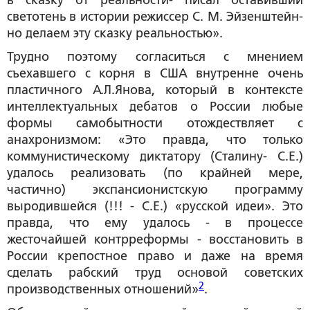
в сказку от реальности- писал оставивший
светотень в истории режиссер С. М. Эйзенштейн-
но делаем эту сказку реальностью».
Трудно поэтому согласиться с мнением
съехавшего с корня в США внутренне очень
пластичного А.Л.Янова, который в контексте
интеллектуальных дебатов о России любые
формы самобытности отождествляет с
анахронизмом: «Это правда, что только
коммунистическому диктатору (Сталину- С.Е.)
удалось реализовать (по крайней мере,
частично) экспансионистскую программу
выродившейся (!!! - С.Е.) «русской идеи». Это
правда, что ему удалось - в процессе
жесточайшей контрреформы - восстановить в
России крепостное право и даже на время
сделать рабский труд основой советских
2
производственных отношений»
.