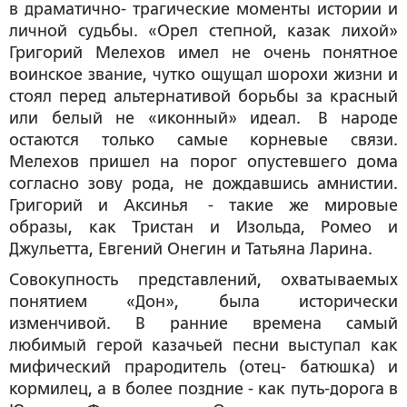
в драматично- трагические моменты истории и
личной судьбы. «Орел степной, казак лихой»
Григорий Мелехов имел не очень понятное
воинское звание, чутко ощущал шорохи жизни и
стоял перед альтернативой борьбы за красный
или белый не «иконный» идеал. В народе
остаются только самые корневые связи.
Мелехов пришел на порог опустевшего дома
согласно зову рода, не дождавшись амнистии.
Григорий и Аксинья - такие же мировые
образы, как Тристан и Изольда, Ромео и
Джульетта, Евгений Онегин и Татьяна Ларина.
Совокупность представлений, охватываемых
понятием «Дон», была исторически
изменчивой. В ранние времена самый
любимый герой казачьей песни выступал как
мифический прародитель (отец- батюшка) и
кормилец, а в более поздние - как путь-дорога в