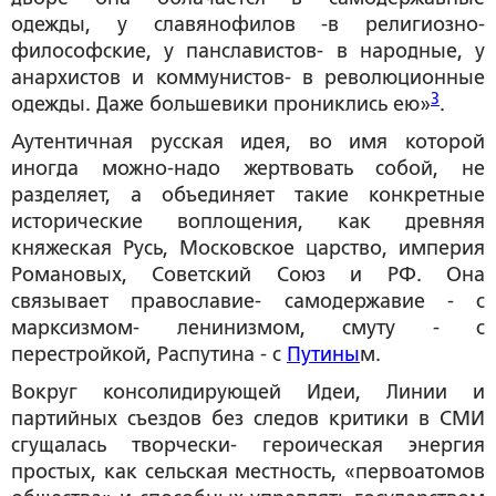
одежды, у славянофилов -в религиозно-
философские, у панславистов- в народные, у
анархистов и коммунистов- в революционные
3
одежды. Даже большевики прониклись ею»
.
Аутентичная русская идея, во имя которой
иногда можно-надо жертвовать собой, не
разделяет, а объединяет такие конкретные
исторические воплощения, как древняя
княжеская Русь, Московское царство, империя
Романовых, Советский Союз и РФ. Она
связывает православие- самодержавие - с
марксизмом- ленинизмом, смуту - с
перестройкой, Распутина - с
Путины
м.
Вокруг консолидирующей Идеи, Линии и
партийных съездов без следов критики в СМИ
сгущалась творчески- героическая энергия
простых, как сельская местность, «первоатомов