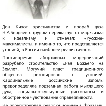
Дон Кихот христианства и прораб духа
Н.А.Бердяев с трудом перешагнул от марксизма
к идеализму и отмечал: «Русские-
максималисты, и именно то, что представляется
утопией, в России наиболее реалистично».
Противоречия абортивных модернизаций
разрубало строительство «Рая Божьего на
Земле». Могучий пласт традиционного
общества резонировал с утопией.
Кардинальные российские изломы
предопределяла подземная работа мыслящего
духа, социально-культурные диссонансы и
обостренное чувствование справедливости.
Не злоупотребляя революционными фразами,