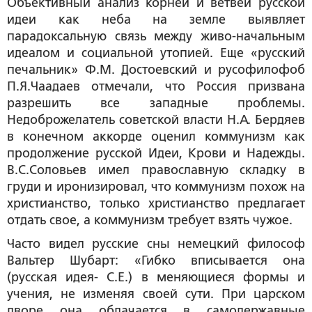
Объективный анализ корней и ветвей русской
идеи как неба на земле выявляет
парадоксальную связь между живо-начальным
идеалом и социальной утопией. Еще «русский
печальник» Ф.М. Достоевский и русофилофоб
П.Я.Чаадаев отмечали, что Россия призвана
разрешить все западные проблемы.
Недоброжелатель советской власти Н.А. Бердяев
в конечном аккорде оценил коммунизм как
продолжение русской Идеи, Крови и Надежды.
В.С.Соловьев имел православную складку в
груди и иронизировал, что коммунизм похож на
христианство, только христианство предлагает
отдать свое, а коммунизм требует взять чужое.
Часто видел русские сны немецкий философ
Вальтер Шубарт: «Гибко вписывается она
(русская идея- С.Е.) в меняющиеся формы и
учения, не изменяя своей сути. При царском
дворе она облачается в самодержавные