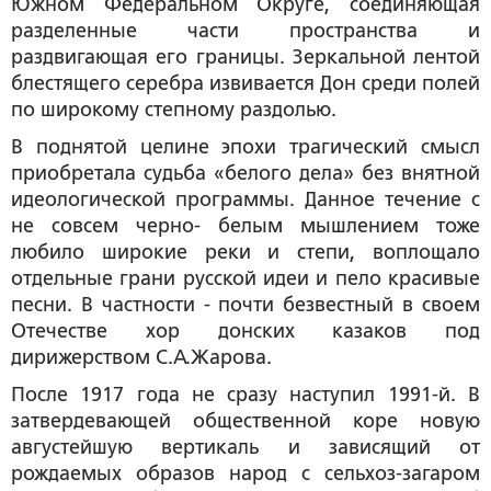
Южном Федеральном Округе, соединяющая
разделенные части пространства и
раздвигающая его границы. Зеркальной лентой
блестящего серебра извивается Дон среди полей
по широкому степному раздолью.
В поднятой целине эпохи трагический смысл
приобретала судьба «белого дела» без внятной
идеологической программы. Данное течение с
не совсем черно- белым мышлением тоже
любило широкие реки и степи, воплощало
отдельные грани русской идеи и пело красивые
песни. В частности - почти безвестный в своем
Отечестве хор донских казаков под
дирижерством С.А.Жарова.
После 1917 года не сразу наступил 1991-й. В
затвердевающей общественной коре новую
августейшую вертикаль и зависящий от
рождаемых образов народ с сельхоз-загаром