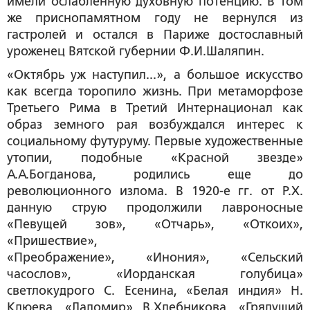
имели ослабленную духовную потенцию. В том
же приснопамятном году не вернулся из
гастролей и остался в Париже достославный
уроженец Вятской губернии Ф.И.Шаляпин.
«Октябрь уж наступил...», а большое искусство
как всегда торопило жизнь. При метаморфозе
Третьего Рима в Третий Интернационал как
образ земного рая возбуждался интерес к
социальному футуруму. Первые художественные
утопии, подобные «Красной звезде»
А.А.Богданова, родились еще до
революционного излома. В 1920-е гг. от Р.Х.
данную струю продолжили лавроносные
«Певущей зов», «Отчарь», «Откоих»,
«Пришествие»,
«Преображение», «Инония», «Сельский
часослов», «Иорданская голубица»
светлокудрого С. Есенина, «Белая индия» Н.
Клюева, «Ладомир» В.Хлебникова, «Грядущий