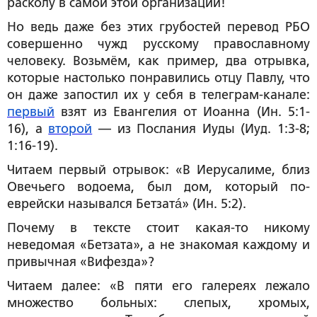
расколу в самой этой организации!
Но ведь даже без этих грубостей перевод РБО
совершенно чужд русскому православному
человеку. Возьмём, как пример, два отрывка,
которые настолько понравились отцу Павлу, что
он даже запостил их у себя в телеграм-канале:
первый
взят из Евангелия от Иоанна (Ин. 5:1-
16), а
второй
— из Послания Иуды (Иуд. 1:3-8;
1:16-19).
Читаем первый отрывок: «В Иерусалиме, близ
Овечьего водоема, был дом, который по-
еврейски назывался Бетзатá» (Ин. 5:2).
Почему в тексте стоит какая-то никому
неведомая «Бетзата», а не знакомая каждому и
привычная «Вифезда»?
Читаем далее: «В пяти его галереях лежало
множество больных: слепых, хромых,