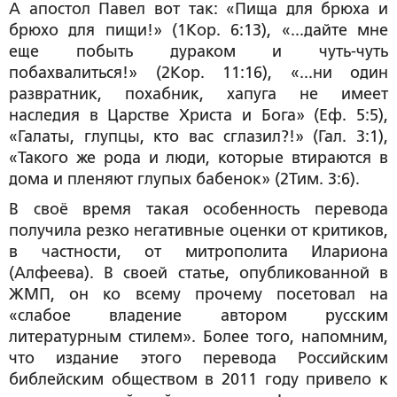
А апостол Павел вот так: «Пища для брюха и
брюхо для пищи!» (1Кор. 6:13), «...дайте мне
еще побыть дураком и чуть-чуть
побахвалиться!» (2Кор. 11:16), «...ни один
развратник, похабник, хапуга не имеет
наследия в Царстве Христа и Бога» (Еф. 5:5),
«Галаты, глупцы, кто вас сглазил?!» (Гал. 3:1),
«Такого же рода и люди, которые втираются в
дома и пленяют глупых бабенок» (2Тим. 3:6).
В своё время такая особенность перевода
получила резко негативные оценки от критиков,
в частности, от митрополита Илариона
(Алфеева). В своей статье, опубликованной в
ЖМП, он ко всему прочему посетовал на
«слабое владение автором русским
литературным стилем». Более того, напомним,
что издание этого перевода Российским
библейским обществом в 2011 году привело к