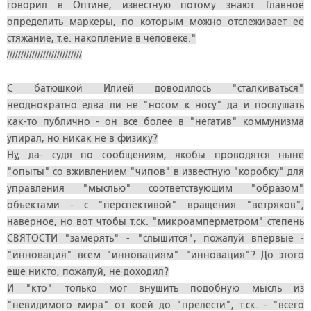
говорил в Оптине, известную потому знают. Главное
определить маркеры, по которым можно отслеживает ее
стяжание, т.е. накопление в человеке."
///////////////////////////
С батюшкой Илией доводилось "сталкиваться"
неоднократно едва ли не "носом к носу" да и послушать
как-то публично - он все более в "негатив" коммунизма
упирал, но никак не в физику?
Ну, да- судя по сообщениям, якобы проводятся ныне
"опыты" со вживлением "чипов" в известную "коробку" для
управления "мыслью" соответствующим "образом"
объектами - с "перспективой" вращения "ветряков",
наверное, но вот чтобы т.ск. "микроамперметром" степень
СВЯТОСТИ "замерять" - "слышится", пожалуй впервые -
"инновация" всем "инновациям" "инновация"? До этого
еще никто, пожалуй, не доходил?
И "кто" только мог внушить подобную мысль из
"невидимого мира" от коей до "прелести", т.ск. - "всего