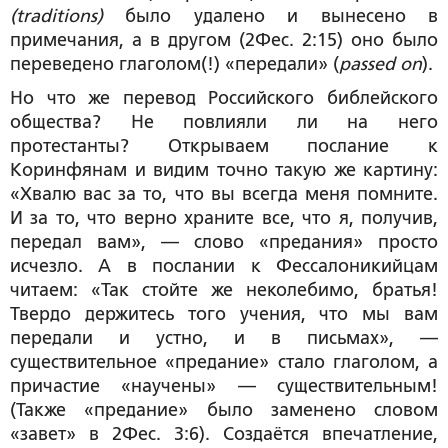
(traditions)
было удалено и вынесено в
примечания, а в другом (2Фес. 2:15) оно было
переведено глаголом(!) «передали» (
passed on
).
Но что же перевод Российского библейского
общества? Не повлияли ли на него
протестанты? Открываем послание к
Коринфянам и видим точно такую же картину:
«Хвалю вас за то, что вы всегда меня помните.
И за то, что верно храните все, что я, получив,
передал вам», — слово «предания» просто
исчезло. А в послании к Фессалоникийцам
читаем: «Так стойте же неколебимо, братья!
Твердо держитесь того учения, что мы вам
передали и устно, и в письмах», —
существительное «предание» стало глаголом, а
причастие «научены» — существительным!
(Также «предание» было заменено словом
«завет» в 2Фес. 3:6). Создаётся впечатление,