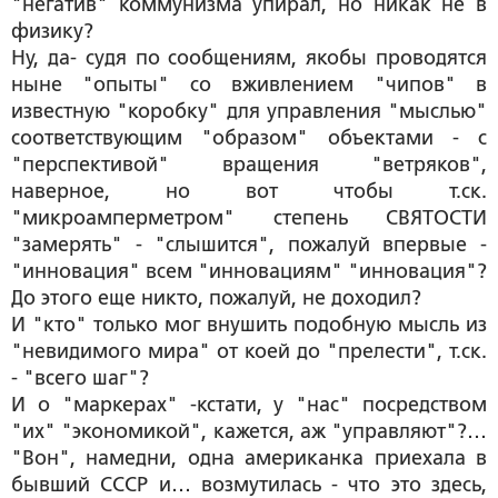
"негатив" коммунизма упирал, но никак не в
физику?
Ну, да- судя по сообщениям, якобы проводятся
ныне "опыты" со вживлением "чипов" в
известную "коробку" для управления "мыслью"
соответствующим "образом" объектами - с
"перспективой" вращения "ветряков",
наверное, но вот чтобы т.ск.
"микроамперметром" степень СВЯТОСТИ
"замерять" - "слышится", пожалуй впервые -
"инновация" всем "инновациям" "инновация"?
До этого еще никто, пожалуй, не доходил?
И "кто" только мог внушить подобную мысль из
"невидимого мира" от коей до "прелести", т.ск.
- "всего шаг"?
И о "маркерах" -кстати, у "нас" посредством
"их" "экономикой", кажется, аж "управляют"?…
"Вон", намедни, одна американка приехала в
бывший СССР и… возмутилась - что это здесь,