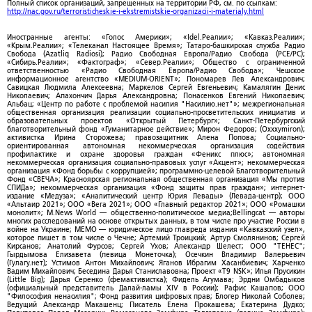
Полный список организаций, запрещенных на территории РФ, см. по ссылкам:
http://nac.gov.ru/terroristicheskie-i-ekstremistskie-organizacii-i-materialy.html
Иностранные агенты: «Голос Америки»; «Idel.Реалии»; «Кавказ.Реалии»;
«Крым.Реалии»; «Телеканал Настоящее Время»; Татаро-башкирская служба Радио
Свобода (Azatliq Radiosi); Радио Свободная Европа/Радио Свобода (PCE/PC);
«Сибирь.Реалии»; «Фактограф»; «Север.Реалии»; Общество с ограниченной
ответственностью «Радио Свободная Европа/Радио Свобода»; Чешское
информационное агентство «MEDIUM-ORIENT»; Пономарев Лев Александрович;
Савицкая Людмила Алексеевна; Маркелов Сергей Евгеньевич; Камалягин Денис
Николаевич; Апахончич Дарья Александровна; Понасенков Евгений Николаевич;
Альбац; «Центр по работе с проблемой насилия "Насилию.нет"»; межрегиональная
общественная организация реализации социально-просветительских инициатив и
образовательных проектов «Открытый Петербург»; Санкт-Петербургский
благотворительный фонд «Гуманитарное действие»; Мирон Федоров; (Oxxxymiron);
активистка Ирина Сторожева; правозащитник Алена Попова; Социально-
ориентированная автономная некоммерческая организация содействия
профилактике и охране здоровья граждан «Феникс плюс»; автономная
некоммерческая организация социально-правовых услуг «Акцент»; некоммерческая
организация «Фонд борьбы с коррупцией»; программно-целевой Благотворительный
Фонд «СВЕЧА»; Красноярская региональная общественная организация «Мы против
СПИДа»; некоммерческая организация «Фонд защиты прав граждан»; интернет-
издание «Медуза»; «Аналитический центр Юрия Левады» (Левада-центр); ООО
«Альтаир 2021»; ООО «Вега 2021»; ООО «Главный редактор 2021»; ООО «Ромашки
монолит»; M.News World — общественно-политическое медиа;Bellingcat — авторы
многих расследований на основе открытых данных, в том числе про участие России в
войне на Украине; МЕМО — юридическое лицо главреда издания «Кавказский узел»,
которое пишет в том числе о Чечне; Артемий Троицкий; Артур Смолянинов; Сергей
Кирсанов; Анатолий Фурсов; Сергей Ухов; Александр Шелест; ООО "ТЕНЕС";
Гырдымова Елизавета (певица Монеточка); Осечкин Владимир Валерьевич
(Гулагу.нет); Устимов Антон Михайлович; Яганов Ибрагим Хасанбиевич; Харченко
Вадим Михайлович; Беседина Дарья Станиславовна; Проект «T9 NSK»; Илья Прусикин
(Little Big); Дарья Серенко (фемактивистка); Фидель Агумава; Эрдни Омбадыков
(официальный представитель Далай-ламы XIV в России); Рафис Кашапов; ООО
"Философия ненасилия"; Фонд развития цифровых прав; Блогер Николай Соболев;
Ведущий Александр Макашенц; Писатель Елена Прокашева; Екатерина Дудко;