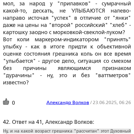
мол, за народ у "прилавков" - сумрачный
какой-то, дескать, не УЛЫБАЮТСЯ налево-
направо источая "успех" в отличие от "янки"
даже на цены на "второй" российский" "хлеб" -
картошку заодно с морковкой-свеклой-луком?
Вот коли маркером-индикатором "принять"
улыбку - как в итоге придти к объективной
оценке состояния грешника коль он все время
"улыбается" - другое дело, ситуация со смехом
без причины являющимся признаком
"дурачины" - ну, это и без "ваттметров"
известно?
Александр Волков
/
23.06.2025, 06:26
0
42. Ответ на 41, Александр Волков:
Ну, и на какой возраст грешника "рассчитан" этот Духовный