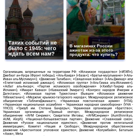
Таких событий не
В магазинах России
было с 1945: чего
ажиотаж из-за этого
ждать всем нам?
продукта: что купить?
Организации, запрещенные на территории РФ: «Исламское государство» («ИГИЛ»);
Джебхат ан-Нусра (Фронт победы); «Аль-Каида» («База»); «Братья-мусульмане» («Аль-
Ихван аль-Муслимун»); «Движение Талибан»; «Священная война» («Аль-Джихад» или
«Египетский исламский джихад»); «Исламская группа» («Аль-Гамаа аль-Исламия»);
«Асбат аль-Ансар»; «Партия исламского освобождения» («Хизбут-Тахрир аль-
Ислами»); «Имарат Кавказ» («Кавказский Эмират»); «Конгресс народов Ичкерии и
Дагестана»; «Исламская партия Туркестана» (бывшее «Исламское движение
Узбекистана»); «Меджлис крымско-татарского народа»; Международное религиозное
объединение «ТаблигиДжамаат»; «Украинская повстанческая армия» (УПА);
«Украинская национальная ассамблея – Украинская народная самооборона» (УНА -
УНСО); «Тризуб им. Степана Бандеры»; Украинская организация «Братство»;
Украинская организация «Правый сектор»; Международное религиозное
объединение «АУМ Синрике»; Свидетели Иеговы; «АУМСинрике» (AumShinrikyo,
AUM, Aleph); «Национал-большевистская партия»; Движение «Славянский союз»;
Движения «Русское национальное единство»; «Движение против нелегальной
иммиграции»; Комитет «Нация и Свобода»; Международное общественное
движение «Арестантское уголовное единство»; Движение «Колумбайн»; Батальон
«Азов»; Meta