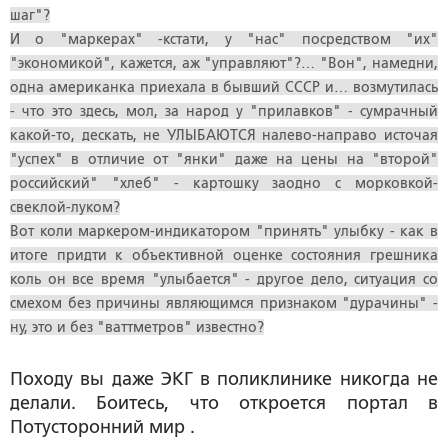
шаг"?
И о "маркерах" -кстати, у "нас" посредством "их"
"экономикой", кажется, аж "управляют"?… "Вон", намедни,
одна американка приехала в бывший СССР и… возмутилась
- что это здесь, мол, за народ у "прилавков" - сумрачный
какой-то, дескать, не УЛЫБАЮТСЯ налево-направо источая
"успех" в отличие от "янки" даже на цены на "второй"
российский" "хлеб" - картошку заодно с морковкой-
свеклой-луком?
Вот коли маркером-индикатором "принять" улыбку - как в
итоге придти к объективной оценке состояния грешника
коль он все время "улыбается" - другое дело, ситуация со
смехом без причины являющимся признаком "дурачины" -
ну, это и без "ваттметров" известно?
Походу вы даже ЭКГ в поликлинике никогда не
делали. Боитесь, что откроется портал в
Потусторонний мир .