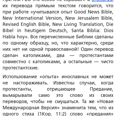
их
перевода
прямым
текстом
говорится
,
что
при
работе
«
учитывался
опыт
Good News Bible,
New International Version, New Jerusalem Bible,
Revised English Bible, New Living Translation, Die
Bibel in heutigem Deutsch, Santa Biblia: Dios
Habla hoy».
Все перечисленные Библии сделаны
по одному образцу, но, что характерно, среди
них нет ни одной православной! Один перевод
сделан католиками, два — протестантами
совместно с католиками, а остальные — чисто
протестантские.
Использование «опыта» инославных не может
не настораживать. Известны случаи, когда
протестанты, отрицающее Предание,
вымарывали само это слово из своих
переводов, чтобы не смущаться. Та же «Новая
Международная Версия» знаменита тем, что из
одного стиха (1Кор. 11:2) слово «предания»