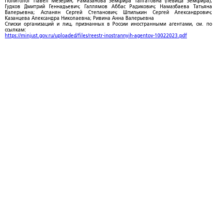
Политолог Павел Мезерин; Рамазанова Земфира Талгатовна (певица Земфира);
Гудков Дмитрий Геннадьевич; Галлямов Аббас Радикович; Намазбаева Татьяна
Валерьевна; Асланян Сергей Степанович; Шпилькин Сергей Александрович;
Казанцева Александра Николаевна; Ривина Анна Валерьевна
Списки организаций и лиц, признанных в России иностранными агентами, см. по
ссылкам:
https://minjust.gov.ru/uploaded/files/reestr-inostrannyih-agentov-10022023.pdf