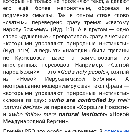
которые не только не проясняют текст, а делают
его ещё более непонятным, обрезая и
подменяя смыслы. Так в одном стихе слово
«святым» переведено сразу тремя: «святому
народу Божьему» (Иуд. 1:3). А в другом — одно
слово «душевные» превратилось сразу в четыре:
«которыми управляют природные инстинкты»
(Иуд. 1:19). И ведь эти «находки» были сделаны
не Кузнецовой даже, а заимствованы из
иностранных переводов. Например, «Святой
народ Божий» — это «
God's holy people
», взятый
из «Новой Иерусалимской Библии». А
неоправданно модернизирующая текст фраза —
«которыми управляют природные инстинкты»
склеена из двух: «
who are controlled
by
their
natural desires
» из перевода «Хорошие Новости»
и «
who follow mere
natural instincts
» «Новой
Международной Версии».
Причём РБО это особо не скрывает. В
описании