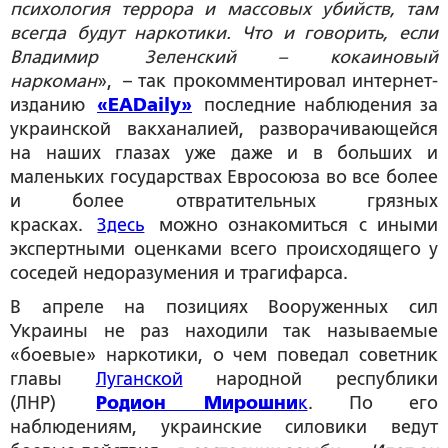
психология террора и массовых убийств, там
всегда будут наркотики. Что и говорить, если
Владимир Зеленский – кокаиновый
наркоман
», – так прокомментировал интернет-
изданию
«EADaily»
последние наблюдения за
украинской вакханалией, разворачивающейся
на наших глазах уже даже и в больших и
маленьких государствах Евросоюза во все более
и более отвратительных грязных
красках.
Здесь
можно ознакомиться с иными
экспертными оценками всего происходящего у
соседей недоразумения и трагифарса.
В апреле на позициях Вооруженных сил
Украины не раз находили так называемые
«боевые» наркотики, о чем поведал советник
главы
Луганской
народной республики
(ЛНР)
Родион Мирошни
к
. По его
наблюдениям, украинские силовики ведут