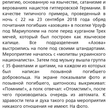
религию, основанную на язычестве, сатанизме и
верованиях нацистов гитлеровской Германии. В
качестве типичного примера, проведенный в
ночь с 22 на 23 сентября 2018 года обряд
почитания погибших «азовцев» в поселке Урзуф
под Мариуполем на поле перед курганом Трех
мечей, который был построен как языческое
капище. Все подразделения «Азова»
выстроились на поле под своими штандартами.
Мероприятие началось с «молитвы украинского
националиста». Затем под музыку вышла группа
с 35 факелами и щитами, на каждом из которых
был написан позывной погибшего
добровольца. На экране показывали фото и
позывной погибшего, щитоносец выкрикивал:
«Помним!», а полк отвечал: «Отомстим!», после
чего производилась очередь из автомата. К
здравости тела и духа такого рода мероприятия
никакого отношения не имеют. На фото.