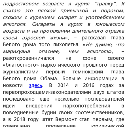
подростковом возрасте я курил “травку”. Я
считаю это плохой привычкой и пороком,
схожим с курением сигарет и употреблением
алкоголя. Сигареты я курил в юношеском
возрасте и на протяжении длительного отрезка
своей взрослой жизни
», – рассказал глава
Белого дома того лихолетья. «
Не думаю, что
марихуана опаснее, чем алкоголь
», –
разоткровенничался на фоне своего
«благостного» наркотического прошлого перед
журналистами первый темнокожий глава
Белого дома Обама. Больше информации в
новости
здесь
. В 2014 и 2016 годах за
первопроходцами-законодателями двух штатов
последовало еще несколько последователей
идеи внедрения наркопотребления в
повседневные будни своих соотечественников,
а в 2018 году штат Вермонт стал первым, где
совершено проведение юридической