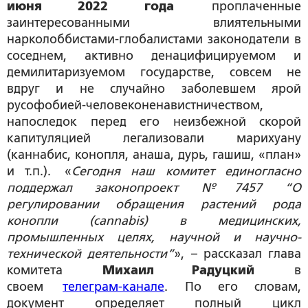
июня 2022 года
проплаченные
заинтересованными влиятельными
нарколоббистами-глобалистами законодатели в
соседнем, активно денацифицируемом и
демилитаризуемом государстве, совсем не
вдруг и не случайно заболевшем ярой
русофобией-человеконенавистничеством,
напоследок перед его неизбежной скорой
капитуляцией легализовали марихуану
(каннабис, конопля, анаша, дурь, гашиш, «план»
и т.п.). «
Сегодня наш комитет единогласно
поддержал законопроект №7457 “О
регулировании обращения растений рода
конопли (сannabis) в медицинских,
промышленных целях, научной и научно-
технической деятельности”
», – рассказал глава
комитета
Михаил Радуцкий
в
своем
телеграм-канале
. По его словам,
документ определяет полный цикл