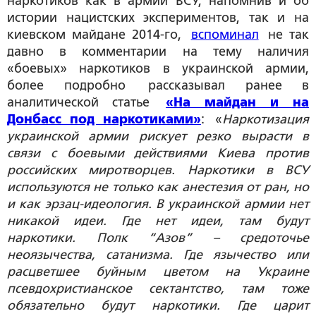
наркотиков как в армии ВСУ, напомнив и об
истории нацистских экспериментов, так и на
киевском майдане 2014-го,
вспоминал
не так
давно в комментарии на тему наличия
«боевых» наркотиков в украинской армии,
более подробно рассказывал ранее в
аналитической статье
«На майдан и на
Донбасс под наркотиками»
: «
Наркотизация
украинской армии рискует резко вырасти в
связи с боевыми действиями Киева против
российских миротворцев. Наркотики в ВСУ
используются не только как анестезия от ран, но
и как эрзац-идеология. В украинской армии нет
никакой идеи. Где нет идеи, там будут
наркотики. Полк “Азов” – средоточье
неоязычества, сатанизма. Где язычество или
расцветшее буйным цветом на Украине
псевдохристианское сектантство, там тоже
обязательно будут наркотики. Где царит