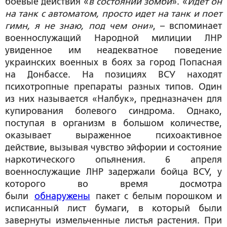
боевые действия «
в состоянии зомби
». «
Идет он
на танк с автоматом, просто идет на танк и поет
гимн, я не знаю, под чем они»
, – вспоминает
военнослужащий Народной милиции ЛНР
увиденное им неадекватное поведение
украинских военных в боях за город Попасная
на Донбассе. На позициях ВСУ находят
психотропные препараты разных типов. Один
из них называется «Налбук», предназначен для
купирования болевого синдрома. Однако,
поступая в организм в большом количестве,
оказывает выраженное психоактивное
действие, вызывая чувство эйфории и состояние
наркотического опьянения. 6 апреля
военнослужащие ЛНР задержали бойца ВСУ, у
которого во время досмотра
были
обнаружены
пакет с белым порошком и
исписанный лист бумаги, в который были
завернуты измельченные листья растения. При