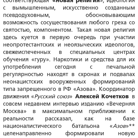
соответствующая
«новая религия
», идеология
с вымышленным, искусственно созданным
псевдодуховным, обосновывающим
возможность сосуществования любого греха со
святостью, компонентом. Такая новая религия
здесь куется в первую очередь при участии
неопротестантских и неоязыческих идеологов,
свежеиспеченных в специальных центрах
обучения «гуру». Наркотики и средства для их
употребления сегодня с печальной
регулярностью находят в схронах и подвалах
неонацистских вооруженных формирований
типа запрещенного в РФ «Азова». Координатор
движения «
Русский союз
»
Алексей Кочетков
в
совсем недавнем интервью изданию «Вечерняя
Москва» в максимальном приближении к
реальности рассказал, как на базе
националистического батальона «
Азов
»**
целенаправленно формировали новую