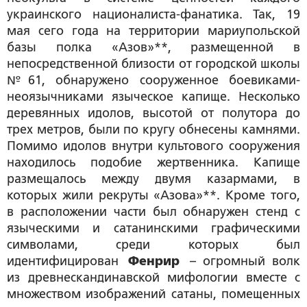
украинского националиста-фанатика. Так, 19
мая сего года на территории мариупольской
базы полка «Азов»**, размещенной в
непосредственной близости от городской школы
№61, обнаружено сооруженное боевиками-
неоязычниками языческое капище. Несколько
деревянных идолов, высотой от полутора до
трех метров, были по кругу обнесены камнями.
Помимо идолов внутри культового сооружения
находилось подобие жертвенника. Капище
размещалось между двумя казармами, в
которых жили рекруты «Азова»**. Кроме того,
в расположении части был обнаружен стенд с
языческими и сатанинскими графическими
символами, среди которых был
идентифицирован
Фенрир
– огромный волк
из древнескандинавской мифологии вместе с
множеством изображений сатаны, помещенных