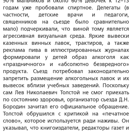
90% мальчиков и около 60% девочек к 12–13
годам уже пробовали спиртное. Делегаты (в
частности, детские врачи и педагоги,
священников на съезде было сравнительно
мало) подчеркивали, что виной тому является
агрессивная визуальная среда. Яркие вывески
казенных винных лавок, трактиров, а также
реклама пива в иллюстрированных журналах
формировали у детей образ алкоголя как
«праздничного» и «абсолютно безвредного»
продукта. Съезд потребовал законодательно
запретить размещение алкогольных лавок и их
вывесок вблизи учебных заведений. Поскольку
сам Лев Николаевич Толстой не смог приехать
по состоянию здоровья, организатор съезда Д.Н.
Бородин зачитал его официальное обращение.
Толстой обрушился с критикой на «печатное
слово», которое используется ради наживы. Он
указывал, что книгоиздатели, редакторы газет и