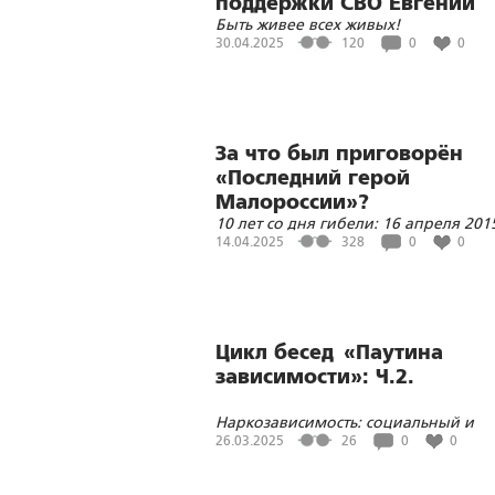
поддержки СВО Евгении
Быть живее всех живых!
Павловой
30.04.2025
120
0
0
За что был приговорён
«Последний герой
Малороссии»?
10 лет со дня гибели: 16 апреля 201
года в Киеве был убит выдающийся
14.04.2025
328
0
0
писатель и журналист Олесь Бузина
Цикл бесед «Паутина
зависимости»: Ч.2.
Наркозависимость: социальный и
юридический аспекты ...
26.03.2025
26
0
0