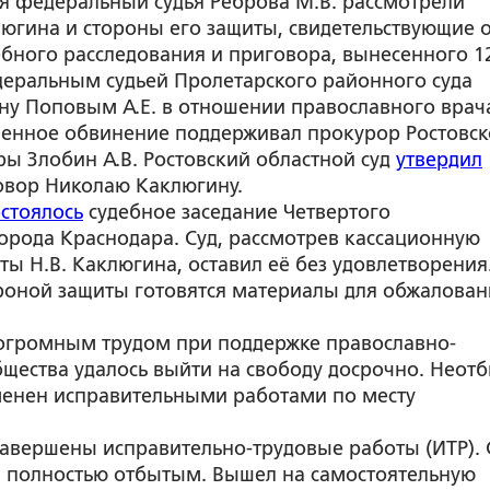
я федеральный судья Реброва М.В. рассмотрели
югина и стороны его защиты, свидетельствующие 
ебного расследования и приговора, вынесенного 1
деральным судьей Пролетарского районного суда
ону Поповым А.Е. в отношении православного врач
твенное обвинение поддерживал прокурор Ростовс
ы Злобин А.В. Ростовский областной суд
утвердил
овор Николаю Каклюгину.
остоялось
судебное заседание Четвертого
орода Краснодара. Суд, рассмотрев кассационную
ы Н.В. Каклюгина, оставил её без удовлетворения
роной защиты готовятся материалы для обжалован
с огромным трудом при поддержке православно-
бщества удалось выйти на свободу досрочно. Неот
менен исправительными работами по месту
 завершены исправительно-трудовые работы (ИТР).
я полностью отбытым. Вышел на самостоятельную