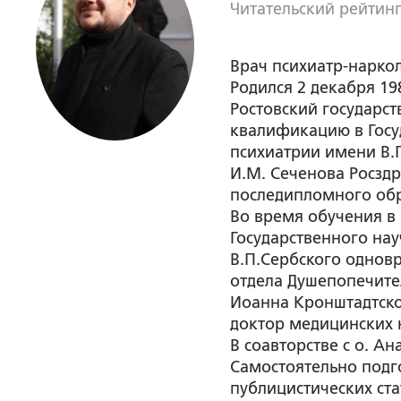
Читательский рейтинг
Врач психиатр-наркол
Родился 2 декабря 198
Ростовский государс
квалификацию в Госу
психиатрии имени В.
И.М. Сеченова Росзд
последипломного обр
Во время обучения в
Государственного на
В.П.Сербского однов
отдела Душепопечите
Иоанна Кронштадтско
доктор медицинских н
В соавторстве с о. А
Самостоятельно подг
публицистических ста