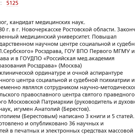
:
5125
ог, кандидат медицинских наук.
0 г. в г. Новочеркасске Ростовской области. Закон
твенный медицинский университет. Повышал
дарственном научном центре социальной и судеб
П.Сербского» Росздрава, ГОУ ВПО Первого МГМУ и
рава и в ГОУДПО «Российская мед.академия
азования Росздрава» (Москва)
 клинической ординатуре и очной аспирантуре
учного центра социальной и судебной психиатрии 
ременно являлся сотрудником научно-методическо
льского православного центра святого праведного
го Московской Патриархии (руководитель и духовн
аук, игумен Анатолий (Берестов).
натолием (Берестовым) написано 3 книги и 5 статей.
отовлено и опубликовано 36 научных и
тей в печатных и электронных средствах массовой