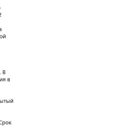
о
2
а
кой
. В
ия в
бытый
 Срок