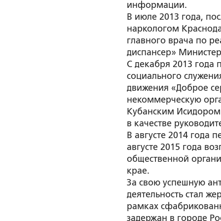
информации.
В июле 2013 года, по
наркологом Краснода
главного врача по р
диспансер» Министер
С декабря 2013 года 
социального служени
движения «Доброе се
некоммерческую орг
Кубанским Исидором 
в качестве руководит
В августе 2014 года 
августе 2015 года в
общественной органи
крае.
За свою успешную ан
деятельность стал же
рамках сфабрикованн
задержан в городе Р