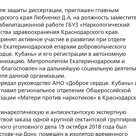
сле защиты диссертации, приглашен главным
рского края Любченко Д.А. на должность заместит
еабилитационной работе ГБУЗ «Наркологический
ства здравоохранения Краснодарского края.
принял активное участие в развитии при отделе
я Екатеринодарской епархии добровольческого
рдце. Кубань» и его регистрации в автономную
анизацию. Митрополитом Екатеринодарским и
благословлен на дальнейшую социальную деятель
еля данной организации.
передал руководство АНО «Доброе сердце. Кубань» 
озглавил региональное отделение Общероссийской
зации «Матери против наркотиков» в Краснодарс
тинаркотическую и антисектантскую экспертную
ртвой заказа одной крупной сектантской группиров
ого уголовного дела 19 октября 2018 года был
остове-на-Дону, помещен в изолятор временного