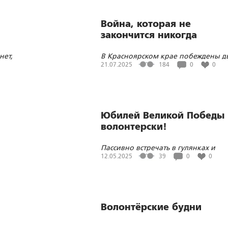
Война, которая не
закончится никогда
нет,
В Красноярском крае побеждены д
секты за год, по России вопрос не
21.07.2025
184
0
0
решен
Юбилей Великой Победы 
волонтерски!
й
Пассивно встречать в гулянках и
застольях – это не про нас
12.05.2025
39
0
0
Волонтёрские будни