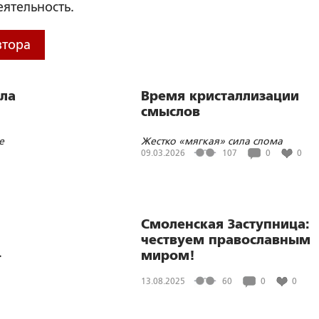
ятельность.
втора
ла
Время кристаллизации
смыслов
е
Жестко «мягкая» сила слома
цивилизационных моделей новым
09.03.2026
107
0
0
религиозными движениями
Смоленская Заступница:
чествуем православным
-
миром!
13.08.2025
60
0
0