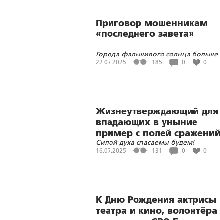
Приговор мошенникам
«последнего завета»
Города фальшивого солнца больше 
но сколько их таких по России
22.07.2025
185
0
0
Жизнеутверждающий для
впадающих в уныние
пример с полей сражени
Силой духа спасаемы будем!
на СВО
16.07.2025
131
0
0
К Дню Рождения актрисы
театра и кино, волонтёра