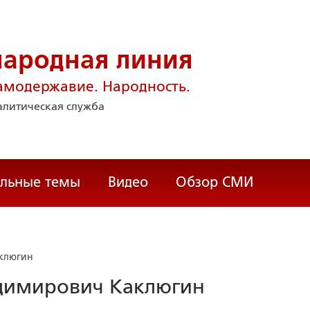
народная линия
амодержавие. Народность.
литическая служба
альные темы
Видео
Обзор СМИ
клюгин
димирович Каклюгин