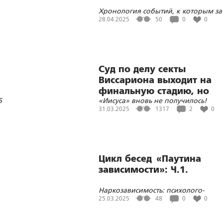
Хронология событий, к которым за 
период времени причастна
28.04.2025
50
0
0
наша группа
Суд по делу секты
Виссариона выходит на
финальную стадию, но
5
«Иисуса» вновь не получилось!
экспансию в Россию сект 
31.03.2025
1317
2
0
не остановит
 …
Цикл бесед «Паутина
зависимости»: Ч.1.
Наркозависимость: психолого-
психиатрический, духовный и <...>..
25.03.2025
48
0
0