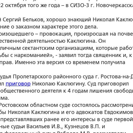
22 октября того же года – в СИЗО-3 г. Новочеркасск
й Сергий Бельков, хорошо знающий Николая Каклю
ие о заказном характере этого дела.
оизошедшего – провокация, произросшая на почве
щественной деятельностью Каклюгина. Он
зличным сектантским организациям, которые рабо
ьбы с наркоманией», - заявил тогда священник и, к
 прав. Именно эта версия со временем получила
судья Пролетарского районного суда г. Ростова-на-
ил
приговор
Николаю Каклюгину. Суд приговорил
 общественного деятеля к 4 годам лишения свобод
има.
 Ростовском областном суде состоялось рассмотрен
ы Николая Каклюгина и его адвокатов Евдокимо
, представлявших ранее его интересы в суде первой
ые судьи Васильев И.В., Кузнецов В.П. и