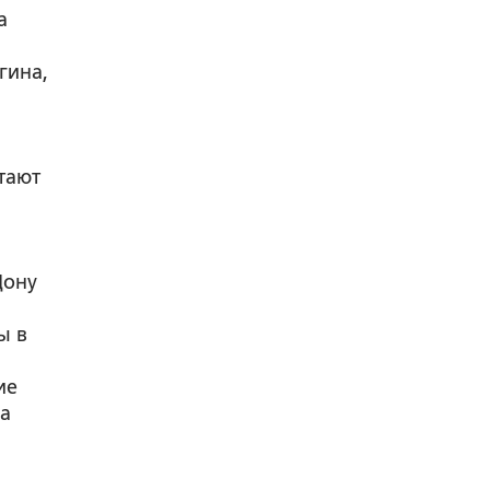
а
гина,
тают
Дону
ы в
ие
ва