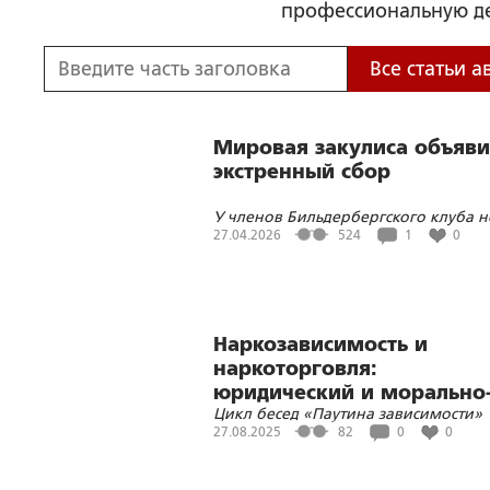
профессиональную де
Все статьи а
Мировая закулиса объяви
экстренный сбор
У членов Бильдербергского клуба н
всё идёт по плану…
27.04.2026
524
1
0
Наркозависимость и
наркоторговля:
юридический и морально
Цикл бесед «Паутина зависимости»
нравственный аспекты
27.08.2025
82
0
0