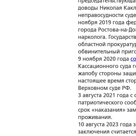
председательствующа
доводы Николая Какл
неправосудности суд
ноября 2019 года фе
города Ростова-на-Д
нарколога. Государс
областной прокуратур
обвинительный приг
9 ноября 2020 года
с
Кассационного суда г
жалобу стороны защит
настоящее время сто
Верховном суде РФ.
3 августа 2021 года 
патриотического соо
срок «наказания» за
проживания.
10 августа 2023 года
заключения считаетс