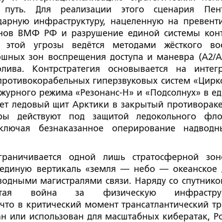
путь. Для реализации этого сценария Пен
дарную инфраструктуру, нацеленную на превент
нов ВМФ РФ и разрушение единой системы кон
ия этой угрозы ведётся методами жёсткого во
ошных зон воспрещения доступа и маневра (A2/A
ива. Контрстратегия основывается на интег
противокорабельных гиперзвуковых систем «Цирк
журного режима «Резонанс-Н» и «Подсолнух» в е
ет ледовый щит Арктики в закрытый противорак
ры действуют под защитой ледокольного фл
ключая безнаказанное оперирование надвод
граничивается одной лишь стратосферной зо
единую вертикаль «земля — небо — океанское 
водными магистралями связи. Наряду со спутник
рытая война за физическую инфраструк
 что в критический момент трансатлантический т
 или использован для масштабных кибератак, Ро