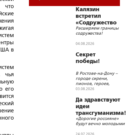
, что
Калязин
йские
встретил
жения
«Содружество
жигая
Расширяем границы
православной
содружества!
истем
молодёжи»
ентры
04.08.2026
США в
Секрет
победы!
истем
В Ростове-на-Дону –
, чья
городе сирени,
льную
пионов, героев,
ю его
молитв и красоты
03.08.2026
вится
Да здравствуют
еский
идеи
шение
трансгуманизма!
нного
«Дорогие россияне»
будут вечно молодыми
24.07.2026