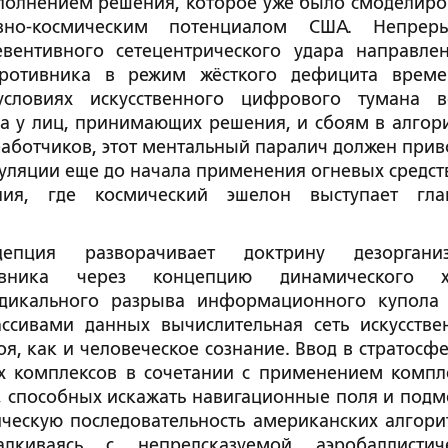
сполнением решения, которое уже было смоделиро
вно-космическим потенциалом США. Непрер
вентивного сетецентрического удара направле
противника в режим жёсткого дефицита врем
словиях искусственного цифрового тумана 
са у лиц, принимающих решения, и сбоям в алгор
аботчиков, этот ментальный паралич должен прив
ляции еще до начала применения огневых средств
ания, где космический эшелон выступает гл
пция разворачивает доктрину дезорганиз
ивника через концепцию динамического ха
адикального разрыва информационного купола
ассивами данных вычислительная сеть искусстве
оя, как и человеческое сознание. Ввод в стратосф
х комплексов в сочетании с применением компл
 способных искажать навигационные поля и подм
ическую последовательность американских алгори
лкиваясь с непредсказуемой аэробаллистич