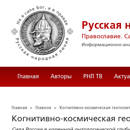
Русская 
Православие. С
Информационно-ана
Главная
Авторы
РНЛ ТВ
Акту
Главная
>
Главное
>
Когнитивно-космическая геополи
Когнитивно-космическая ге
Сила России в коренной онтологической глуб