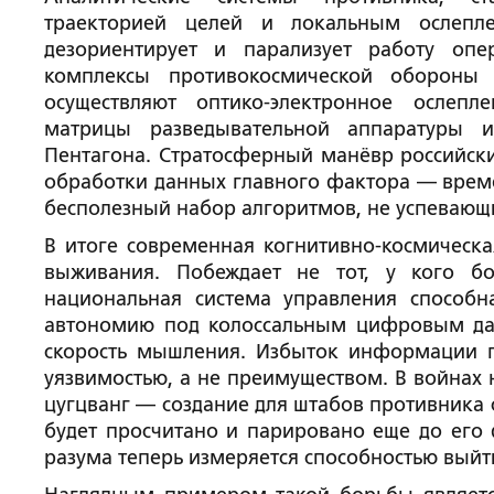
траекторией целей и локальным ослепле
дезориентирует и парализует работу оп
комплексы противокосмической обороны
осуществляют оптико-электронное ослеп
матрицы разведывательной аппаратуры и
Пентагона. Стратосферный манёвр российск
обработки данных главного фактора — вре
бесполезный набор алгоритмов, не успевающи
В итоге современная когнитивно-космическа
выживания. Побеждает не тот, у кого бо
национальная система управления способн
автономию под колоссальным цифровым да
скорость мышления. Избыток информации п
уязвимостью, а не преимуществом. В войнах 
цугцванг — создание для штабов противника 
будет просчитано и парировано еще до его 
разума теперь измеряется способностью выйт