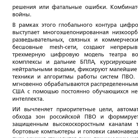
решения или фатальные ошибки. Комбинато
войны.
В рамках этого глобального контура цифр
выступает многоэшелонированная низкоорб
разведывательных, связных и коммерческ
бесшовные mesh-сети, создают непреры
трехмерную цифровую модель театра вое
комплексы и дальние БПЛА, курсирующие
нейтральными водами, фиксируют малейшие 
техники и алгоритмы работы систем ПВО
мгновенно обрабатываются распределенным
США с помощью постоянно обучающихся ней
интеллекта.
ИИ вычленяет приоритетные цели, автомат
обхода зон российской ПВО и формирует
защищенным высокоскоростным каналам та
бортовые компьютеры и головки самонаведе