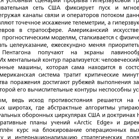
я условный сценарий прорыва гиперзвуковой г
дывательная сеть США фиксирует пуск и мгно
егружая каналы связи и операторов потоком данн
вляют точечное искажение телеметрии, а гиперзву
вров в стратосфере. Американский искусств
м прогностическим моделям, сталкивается с физич
ть целеуказание, ежесекундно меняя приоритет
ы Пентагона получают на экраны лавинооб
х ментальный контур парализуется: человеческий
анные машины, которая сама находится в сост
мериканская система тратит критические мину
ства поражения достигают рубежей выполнения за
оторой его вычислительные контуры неспособны ус
ым, ведь исход противостояния решается на 
х широтах, где абстрактные алгоритмы упираю
туальных оборонных циркулярах США и доктринах 
еративные планы учений «Arctic Edge» и дире
реплён курс на блокирование операционных вы
ку и интернационализацию стратегических пол