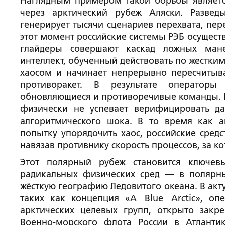
Наглядным примером такой борьбы являетс
через арктический рубеж Аляски. Разве
генерирует тысячи сценариев перехвата, пер
этот момент российские системы РЭБ осущест
глайдеры совершают каскад ложных мане
интеллект, обученный действовать по жестки
хаосом и начинает непрерывно пересчитыва
противоракет. В результате оператор
обновляющиеся и противоречивые команды. И
физически не успевает верифицировать д
алгоритмического шока. В то время как а
попытку упорядочить хаос, российские сред
навязав противнику скорость процессов, за к
Этот полярный рубеж становится ключев
радикальных физических сред — в полярны
жёсткую географию Ледовитого океана. В ак
таких как концепция «A Blue Arctic», оп
арктических целевых групп, открыто зак
Военно-морского флота России в Атланти