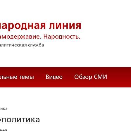
народная линия
амодержавие. Народность.
литическая служба
альные темы
Видео
Обзор СМИ
тика
ополитика
ине