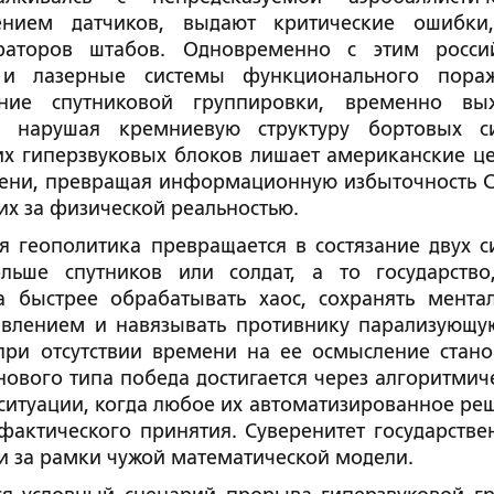
нием датчиков, выдают критические ошибки
ераторов штабов. Одновременно с этим росси
 и лазерные системы функционального пора
ление спутниковой группировки, временно вы
 нарушая кремниевую структуру бортовых с
их гиперзвуковых блоков лишает американские ц
мени, превращая информационную избыточность 
х за физической реальностью.
я геополитика превращается в состязание двух с
льше спутников или солдат, а то государство
а быстрее обрабатывать хаос, сохранять мента
влением и навязывать противнику парализующу
ри отсутствии времени на ее осмысление стано
нового типа победа достигается через алгоритмич
ситуации, когда любое их автоматизированное ре
фактического принятия. Суверенитет государстве
и за рамки чужой математической модели.