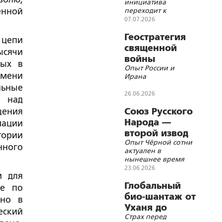
инициатива
енной
переходит к
евразийскому блоку,
07.07.2026
тогда как западный
технологический
Геостратегия
 цепи
контур рискует
священной
ысячи
оказаться в глубокой
войны
ресурсной изоляции
ных в
Опыт России и
емени
Ирана
льные
26.06.2026
и над
щения
Союз Русского
Народа —
мации
второй извод
тории
Опыт Чёрной сотни
нного
актуален в
нынешнее время
23.06.2026
и для
Глобальный
ые по
био-шантаж от
нно в
Уханя до
еский
Страх перед
Украины