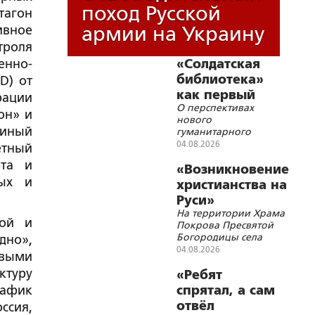
поход Русской
тагон
армии на Украину
ивное
троля
енно-
«Солдатская
библиотека»
D) от
как первый
рации
О перспективах
помощник
он» и
нового
реабилитолога
диный
гуманитарного
проекта
04.08.2026
етный
ота и
«Возникновение
ных и
христианства на
Руси»
На территории Храма
ной и
Покрова Пресвятой
Богородицы села
дно»,
Покровка Ивнянского
04.08.2026
овыми
района Белгородской
туру
области состоялась
«Ребят
просветительская
рафик
спрятал, а сам
лекция для беженцев с
отвёл
ссия,
территории Украины