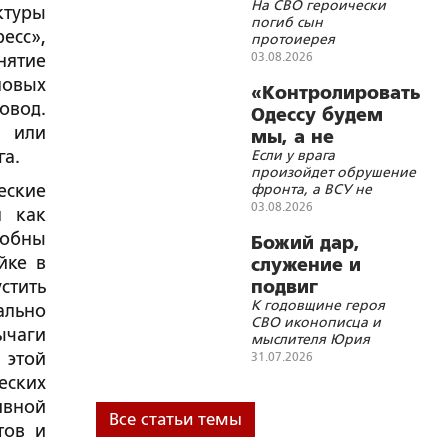
На СВО героически
внимание на
ктуры
погиб сын
себя»
есс»,
протоиерея
Александра
03.08.2026
нятие
Ильяшенко Сергей
ловых
«Контролировать
овод.
Одессу будем
м или
мы, а не
га.
Если у врага
Британия»
произойдет обрушение
еские
фронта, а ВСУ не
успеют оборудовать
03.08.2026
я как
новый фронт по
собны
Днепру или по Збручу,
Божий дар,
российские войска
йке в
служение и
могут продвинуться
стить
подвиг
очень далеко, пока
К годовщине героя
будут приниматься
ально
СВО иконописца и
условия капитуляции
ычаги
мыслителя Юрия
Земцова
 этой
31.07.2026
еских
ивной
Все статьи темы
тов и