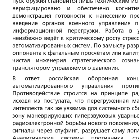
пуск оружия становится лишь техническим и
верифицировано и обеспечено когнити
демонстрация готовности к нанесению пре
введение органов военного управления 
информационной перегрузки. Работа в у
неизбежно ведёт к критическому росту стрес
автоматизированных систем. По замыслу разр
оппонента к фатальным просчётам или капиту
чистая инженерия стратегического созн
транслятором управляемого давления.
В ответ российская оборонная конце
автоматизированного управления прот
Противодействие строится на принципе р
исходя из постулата, что перегруженная м
интеллекта так же уязвима для системного сб
зону маневрирующих гиперзвуковых ударны
радиоэлектронной борьбы нового поколения,
сигналы через спуфинг, разрушает саму лог
Аналитические системы противника, ста