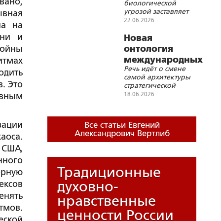
вано,
биологической
угрозой заставляет
ывная
людей добровольно
22.06.2026
на на
принимать условия
ени и
«электронного
Новая
концлагеря»
войны
онтология
международных
итмах
Речь идёт о смене
отношений
одить
самой архитектуры
. Это
стратегической
реальности
18.06.2026
авным
ации
Все статьи Евгений
Александрович Вертлиб
оса.
 США,
нного
Традиционные
ерную
духовно-
ексов
енять
нравственные
тмов.
ценности России
еской