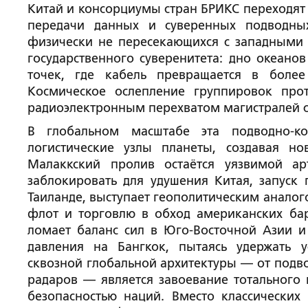
Китай и консорциумы стран БРИКС переходят
передачи данных и суверенных подводных
физически не пересекающихся с западными 
государственного суверенитета: дно океанов
точек, где кабель превращается в боле
Космическое ослепление группировок про
радиоэлектронным перехватом магистралей сн
В глобальном масштабе эта подводно-ко
логистические узлы планеты, создавая но
Малаккский пролив остаётся уязвимой а
заблокировать для удушения Китая, запуск 
Таиланде, выступает геополитическим аналого
флот и торговлю в обход американских ба
ломает баланс сил в Юго-Восточной Азии и
давления на Бангкок, пытаясь удержать 
сквозной глобальной архитектуры — от подво
радаров — является завоевание тотального
безопасностью наций. Вместо классических