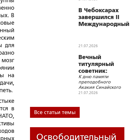
руппы
венно
В Чебоксарах
ых. В
завершился II
ковые
Международный
енный
поэтический
еским
конкурс памяти
Махмуда
ы для
21.07.2026
Дарвиша
разно
Вечный
 мозг
титулярный
оянии
советник:
ты на
К дню памяти
Акакий
преподобного
дачи,
Акакиевич
Акакия Синайского
петь.
Башмачкин в
(7/20 июля)
21.07.2026
повести Н.В.
стыке
Гоголя
тся в
«Шинель»
Все статьи темы
НАТО,
ктивы
ходов
Освободительный
ярных