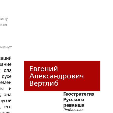
аину
ская
 минут
заций
вание
Евгений
м для
Александрович
 духе
Вертлиб
ремен
еры и
Геостратегия
; она
Русского
ругой
реванша
, его
Глобальная
волю,