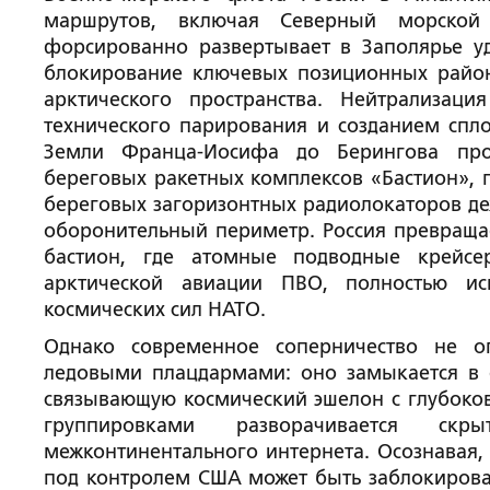
маршрутов, включая Северный морской 
форсированно развертывает в Заполярье у
блокирование ключевых позиционных райо
арктического пространства. Нейтрализац
технического парирования и созданием спл
Земли Франца-Иосифа до Берингова прол
береговых ракетных комплексов «Бастион», 
береговых загоризонтных радиолокаторов де
оборонительный периметр. Россия превраща
бастион, где атомные подводные крейсе
арктической авиации ПВО, полностью ис
космических сил НАТО.
Однако современное соперничество не о
ледовыми плацдармами: оно замыкается в 
связывающую космический эшелон с глубоко
группировками разворачивается ск
межконтинентального интернета. Осознавая,
под контролем США может быть заблокирован