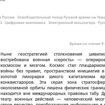
 России
Освободительный поход Русской армии на Укр
О
Цифровая экономика
Электронный концлагерь
Рус
Время на чтение 9
Ныне геостратегией столкновения цивили
востребована военная «серость» — опериро
космосом и мозгом. Космос стал плацдармо
войны без правил, пространством инициатив в
золотой лихорадки дикого капитализма в
конквистадоров. Эта серая зона стратосф
околоземной орбиты лишена физических границ
находится вне международных правовых табу. Д
театр военных действий — человеческий мозг
серое вещество, преобразующее информацию в 