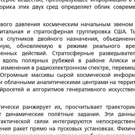
рика этих двух сред определяет облик соврем
ового давления космическим начальным звеном
итальная и стратосферная группировка США. Т
их спутников двойного назначения, объединен
вную, обновляемую в режиме реального вр
нных действий. Стратосферные разведывате
 вдоль полярных рубежей в районе Аляски 
изменения в радиоэлектронном спектре, переме
. Огромные массивы сырой космической инфор
и облачными аналитическими центрами на терри
росетей и алгоритмов генеративного искусстве
ически ранжирует их, просчитывает траектори
 динамические полётные задания. Эти данн
ктической связи интегрируются непосредстве
ния ракет прямо на пусковых установках. Физич