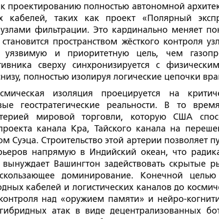
 к проектированию полностью автономной архите
 кабелей, таких как проект «Полярный экспр
узлами фильтрации. Это кардинально меняет по
 становится пространством жёсткого контроля уз
е уязвимую и приоритетную цель, чем газопр
тивника сверху синхронизируется с физически
изу, полностью изолируя логические цепочки вра
смическая изоляция проецируется на критич
вые геостратегические реальности. В то врем
ртерией мировой торговли, которую США спо
проекта канала Кра, Тайского канала на переше
м Суэца. Строительство этой артерии позволяет пу
рьеров напрямую в Индийский океан, что радик
 вынуждает Вашингтон задействовать скрытые р
ускользающее доминирование. Конечной целью
дных кабелей и логистических каналов до космич
 контроля над «оружием памяти» и нейро-когнит
 гибридных атак в виде децентрализованных бо