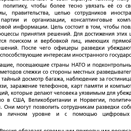
 политику, чтобы более тесно увязать её со с
ы, правительства, целью сотрудников иностр
 партии и организации, консалтинговые комп
совой информации. Цель состоит в том, чтобы пов
роцессы принятия решений. Для достижения этих 
ются поиском и вербовкой лиц, имеющих прямо
ешений. После чего офицеры разведки убеждаю
способствующие интересам иностранного государс
ужащие, посещающие страны НАТО и подконтрольн
 методов слежки со стороны местных разведывате
я: тайный досмотр багажа, наблюдение за гостиниц
язи, заражение телефонов, карт памяти и компью
ий, которые делают человека уязвимым для убеж
но в США, Великобритании и Норвегии, политич
. Они могут позволить сотрудникам разведки соб
 на личном уровне и с помощью цифровых