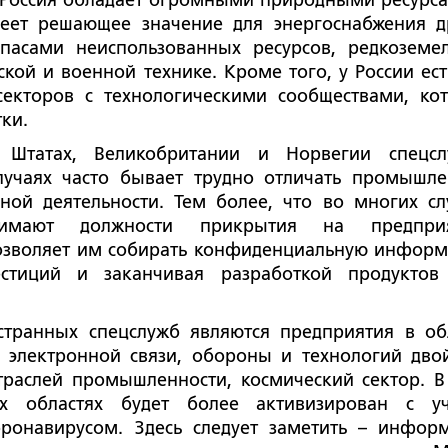
 Россия обладает огромными природными ресурса
меет решающее значение для энергоснабжения д
апасами неиспользованных ресурсов, редкоземе
кой и военной технике. Кроме того, у России ест
секторов с технологическими сообществами, ко
ки.
 Штатах, Великобритании и Норвегии спецс
случаях часто бывает трудно отличать промышл
ной деятельности. Тем более, что во многих сл
нимают должности прикрытия на предприя
 позволяет им собирать конфиденциальную инфор
стиций и заканчивая разработкой продукто
транных спецслужб являются предприятия в об
, электронной связи, обороны и технологий дво
траслей промышленности, космический сектор. В
х областях будет более активизирован с у
оронавирусом. Здесь следует заметить – инфор