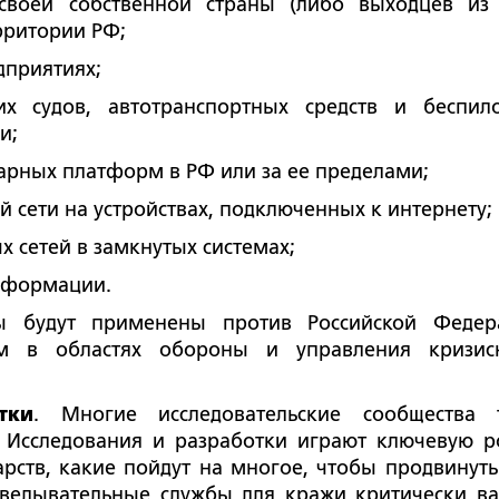
своей собственной страны (либо выходцев из 
рритории РФ;
дприятиях;
их судов, автотранспортных средств и беспил
и;
арных платформ в РФ или за ее пределами;
 сети на устройствах, подключенных к интернету;
 сетей в замкнутых системах;
информации.
ы будут применены против Российской Федер
ям в областях обороны и управления кризи
тки
. Многие исследовательские сообщества 
 Исследования и разработки играют ключевую р
рств, какие пойдут на многое, чтобы продвинуть
азведывательные службы для кражи критически в