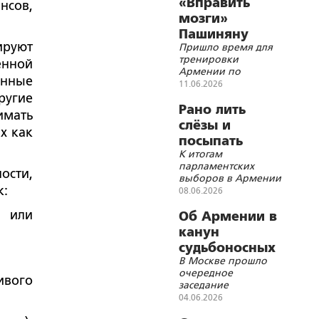
«Вправить
нсов,
мозги»
Пашиняну
ируют
Пришло время для
поворотом
тренировки
енной
газовой
Армении по
онные
задвижки
вступлению в ЕС
11.06.2026
ругие
Рано лить
имать
слёзы и
х как
посыпать
К итогам
голову пеплом
парламентских
ости,
выборов в Армении
к:
08.06.2026
в или
Об Армении в
канун
судьбоносных
В Москве прошло
выборов
очередное
ивого
заседание
Лазаревского клуба
04.06.2026