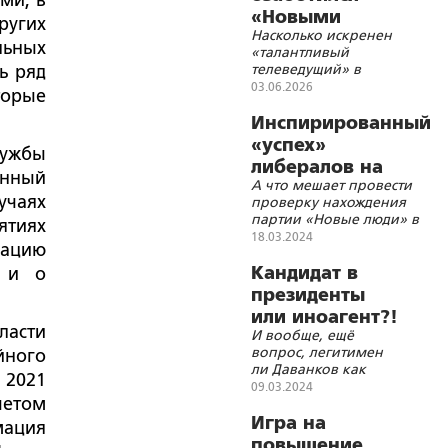
ми, в
«Новыми
ругих
Насколько искренен
людьми» – к
льных
«талантливый
чему бы это?
телеведущий» в
ь ряд
своих заключениях?
03.06.2026
торые
Инспирированный
«успех»
лужбы
либералов на
енный
А что мешает провести
выборах
учаях
проверку нахождения
президента
партии «Новые люди» в
тиях
Госдуме?
18.03.2024
мацию
Кандидат в
в и о
президенты
или иноагент?!
ласти
И вообще, ещё
вопрос, легитимен
йного
ли Даванков как
 2021
кандидат?
09.03.2024
четом
Игра на
мация
повышение