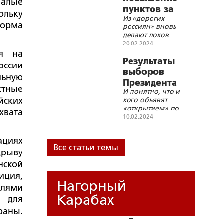
Малые
пунктов за
ольку
Из «дорогих
Даванкова
форма
россиян» вновь
началась
делают лохов
20.02.2024
ся на
Результаты
оссии
выборов
льную
Президента
ктные
И понятно, что и
России уже
йских
кого объявят
ясны
«открытием» по
хвата
итогам голосования
10.02.2024
ациях
Все статьи темы
рыву
нской
иция,
Нагорный
елями
Карабах
е для
раны.