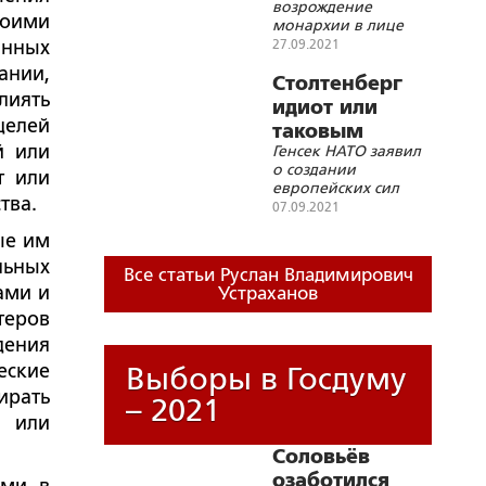
возрождение
воими
монархии в лице
действующего Главы
анных
27.09.2021
государства –
ании,
Национального
Столтенберг
лиять
лидера страны?
идиот или
целей
таковым
й или
Генсек НАТО заявил
прикидывается
о создании
т или
европейских сил
тва.
быстрого
07.09.2021
реагирования
ые им
льных
Все статьи Руслан Владимирович
ами и
Устраханов
теров
дения
еские
Выборы в Госдуму
ирать
– 2021
 или
Соловьёв
озаботился