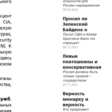
ьного
опасности для
России наращивания
натовского
08.02.2022
присутствия в
кцент
Норвегии следует
Просил ли
 CIA,
исходить из
Зеленский
понимания
жскую
Байдена о
«психотипа»
урах,
Посол США в Киеве
трудоустройстве?
государственной
Кристина Квин это
организации стран
urity
отрицает
Запада
N). К
06.12.2021
ьную
Левые
здесь
платошкины и
зском
консервативная
Россия должна быть
Россия
только правой –
рганы
государством
ства,
«здорового
20.11.2021
консерватизма»,
другого пути просто
Верность
нет
лужб
.
монарху и
верность
льных
Кто предложит
Президенту
чения