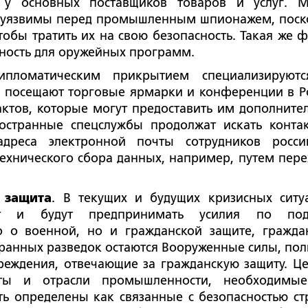
и у основных поставщиков товаров и услуг. 
 уязвимы перед промышленным шпионажем, поск
обы тратить их на свою безопасность. Такая же 
ность для оружейных программ.
ипломатическим прикрытием специализируют
и посещают торговые ярмарки и конференции в Р
ктов, которые могут предоставить им дополните
остранные спецслужбы продолжат искать конта
дреса электронной почты сотрудников росси
технического сбора данных, например, путем пере
 защита
. В текущих и будущих кризисных ситу
ают и будут предпринимать усилия по под
о о военной, но и гражданской защите, гражда
ранных разведок остаются Вооруженные силы, пол
чреждения, отвечающие за гражданскую защиту. Ц
уты и отрасли промышленности, необходимы
ь определены как связанные с безопасностью ст