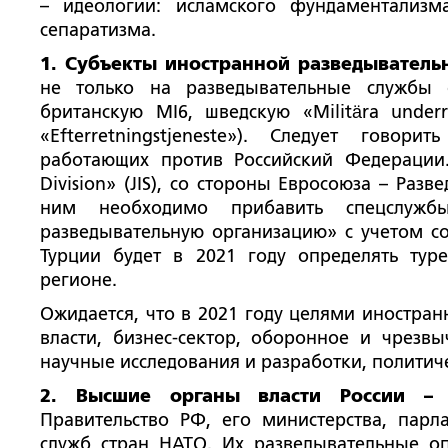
– идеологии: исламского фундаментализм
сепаратизма.
1. Субъекты иностранной разведыватель
не только на разведывательные службы о
британскую MI6, шведскую «Militära underr
«Efterretningstjeneste»). Следует говор
работающих против Российский Федерации. 
Division» (JIS), со стороны Евросоюза – Ра
ним необходимо прибавить спецслужб
разведывательную организацию» с учетом с
Турции будет в 2021 году определять тур
регионе.
Ожидается, что в 2021 году целями иностран
власти, бизнес-сектор, оборонное и чрезвы
научные исследования и разработки, политич
2. Высшие органы власти России –
Правительство РФ, его министерства, пар
служб стран НАТО. Их разведывательные о