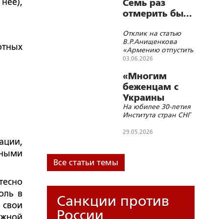
нее),
Семь раз
отмерить бы...
Отклик на статью
В.Р.Анищенкова
отных
«Армению отпустить
или сохранить?»
03.06.2026
«Многим
беженцам с
Украины
На юбилее 30-летия
Институт
Института стран СНГ
помогал
выжить»
29.05.2026
ации,
сными
Все статьи темы
тесно
оль в
Санкции против
 свои
России
ажной