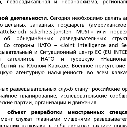
а, леворадикальная и неоанархизма, регионал
ной деятельности
. Сегодня необходимо делать а
тдельных западных государств (американское
ättelse-och säkerhetstjänsten, MUST» или норве
ить об объединённых разведывательных структ
Со стороны НАТО – «Joint Intelligence and Sec
зведывательный и Ситуационный центр ЕС (EU INTCE
ы сателлитов НАТО и турецкую «Национал
обытий на Южном Кавказе. Военное присутствие 
ецкую агентурную насыщенность во всем кавка
ных разведывательных служб станут российские о
чайное планирование, исследовательские сообще
еские партии, организации и движения.
 объект разработки иностранных спецс
ламент служат главными мишенями разведывате
перации включают в себя скрытую тактику полу