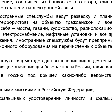
ление, состоящее из банковского сектора, фина
воохранения и электронной связи.
остранные спецслужбы ведут разведку и план
террористов) на объектах гражданской и во
себя – мосты, гавани, судоходство, радиолокаци
, электроснабжение, нефтяные установки и все д
ения. Иностранные спецслужбы будут предприн
сионного оборудования на перечисленных объекта
ьзуют ряд методов для выявления видов деятельн
щее значение для безопасности России, такие ка
б в Россию под крышей каких-либо ведомст
енными миссиями в Российскую Федерацию;
 фальшивых удостоверений личности и фальш