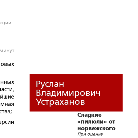
кции
 минут
зовых
анных
Руслан
сти,
Владимирович
ейшие
Устраханов
мная
ства;
Сладкие
«пилюли» от
ерсии
норвежского
При оценке
МИД