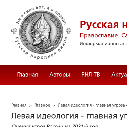
Русская 
Православие. С
Информационно-ана
Главная
Авторы
РНЛ ТВ
Акту
Главная
>
Главное
>
Левая идеология - главная угроза 
Левая идеология - главная у
Оценка угроз России на 2021-й год