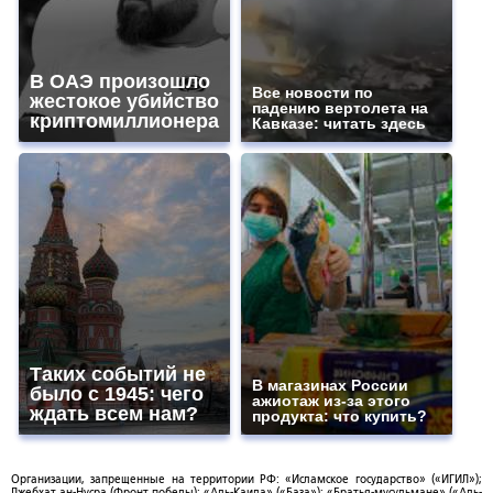
В ОАЭ произошло
Все новости по
жестокое убийство
падению вертолета на
криптомиллионера
Кавказе: читать здесь
Таких событий не
В магазинах России
было с 1945: чего
ажиотаж из-за этого
ждать всем нам?
продукта: что купить?
Организации, запрещенные на территории РФ: «Исламское государство» («ИГИЛ»);
Джебхат ан-Нусра (Фронт победы); «Аль-Каида» («База»); «Братья-мусульмане» («Аль-