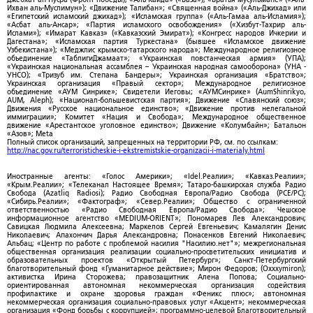
Ихван аль-Муслимун»); «Движение Талибан»; «Священная война» («Аль-Джихад» или
«Египетский исламский джихад»); «Исламская группа» («Аль-Гамаа аль-Исламия»);
«Асбат аль-Ансар»; «Партия исламского освобождения» («Хизбут-Тахрир аль-
Ислами»); «Имарат Кавказ» («Кавказский Эмират»); «Конгресс народов Ичкерии и
Дагестана»; «Исламская партия Туркестана» (бывшее «Исламское движение
Узбекистана»); «Меджлис крымско-татарского народа»; Международное религиозное
объединение «ТаблигиДжамаат»; «Украинская повстанческая армия» (УПА);
«Украинская национальная ассамблея – Украинская народная самооборона» (УНА -
УНСО); «Тризуб им. Степана Бандеры»; Украинская организация «Братство»;
Украинская организация «Правый сектор»; Международное религиозное
объединение «АУМ Синрике»; Свидетели Иеговы; «АУМСинрике» (AumShinrikyo,
AUM, Aleph); «Национал-большевистская партия»; Движение «Славянский союз»;
Движения «Русское национальное единство»; «Движение против нелегальной
иммиграции»; Комитет «Нация и Свобода»; Международное общественное
движение «Арестантское уголовное единство»; Движение «Колумбайн»; Батальон
«Азов»; Meta
Полный список организаций, запрещенных на территории РФ, см. по ссылкам:
http://nac.gov.ru/terroristicheskie-i-ekstremistskie-organizacii-i-materialy.html
Иностранные агенты: «Голос Америки»; «Idel.Реалии»; «Кавказ.Реалии»;
«Крым.Реалии»; «Телеканал Настоящее Время»; Татаро-башкирская служба Радио
Свобода (Azatliq Radiosi); Радио Свободная Европа/Радио Свобода (PCE/PC);
«Сибирь.Реалии»; «Фактограф»; «Север.Реалии»; Общество с ограниченной
ответственностью «Радио Свободная Европа/Радио Свобода»; Чешское
информационное агентство «MEDIUM-ORIENT»; Пономарев Лев Александрович;
Савицкая Людмила Алексеевна; Маркелов Сергей Евгеньевич; Камалягин Денис
Николаевич; Апахончич Дарья Александровна; Понасенков Евгений Николаевич;
Альбац; «Центр по работе с проблемой насилия "Насилию.нет"»; межрегиональная
общественная организация реализации социально-просветительских инициатив и
образовательных проектов «Открытый Петербург»; Санкт-Петербургский
благотворительный фонд «Гуманитарное действие»; Мирон Федоров; (Oxxxymiron);
активистка Ирина Сторожева; правозащитник Алена Попова; Социально-
ориентированная автономная некоммерческая организация содействия
профилактике и охране здоровья граждан «Феникс плюс»; автономная
некоммерческая организация социально-правовых услуг «Акцент»; некоммерческая
организация «Фонд борьбы с коррупцией»; программно-целевой Благотворительный