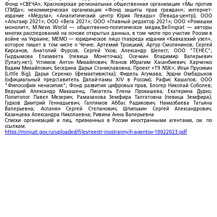
Фонд «СВЕЧА»; Красноярская региональная общественная организация «Мы против
СПИДа»; некоммерческая организация «Фонд защиты прав граждан»; интернет-
издание «Медуза»; «Аналитический центр Юрия Левады» (Левада-центр); ООО
«Альтаир 2021»; ООО «Вега 2021»; ООО «Главный редактор 2021»; ООО «Ромашки
монолит»; M.News World — общественно-политическое медиа;Bellingcat — авторы
многих расследований на основе открытых данных, в том числе про участие России в
войне на Украине; МЕМО — юридическое лицо главреда издания «Кавказский узел»,
которое пишет в том числе о Чечне; Артемий Троицкий; Артур Смолянинов; Сергей
Кирсанов; Анатолий Фурсов; Сергей Ухов; Александр Шелест; ООО "ТЕНЕС";
Гырдымова Елизавета (певица Монеточка); Осечкин Владимир Валерьевич
(Гулагу.нет); Устимов Антон Михайлович; Яганов Ибрагим Хасанбиевич; Харченко
Вадим Михайлович; Беседина Дарья Станиславовна; Проект «T9 NSK»; Илья Прусикин
(Little Big); Дарья Серенко (фемактивистка); Фидель Агумава; Эрдни Омбадыков
(официальный представитель Далай-ламы XIV в России); Рафис Кашапов; ООО
"Философия ненасилия"; Фонд развития цифровых прав; Блогер Николай Соболев;
Ведущий Александр Макашенц; Писатель Елена Прокашева; Екатерина Дудко;
Политолог Павел Мезерин; Рамазанова Земфира Талгатовна (певица Земфира);
Гудков Дмитрий Геннадьевич; Галлямов Аббас Радикович; Намазбаева Татьяна
Валерьевна; Асланян Сергей Степанович; Шпилькин Сергей Александрович;
Казанцева Александра Николаевна; Ривина Анна Валерьевна
Списки организаций и лиц, признанных в России иностранными агентами, см. по
ссылкам:
https://minjust.gov.ru/uploaded/files/reestr-inostrannyih-agentov-10022023.pdf