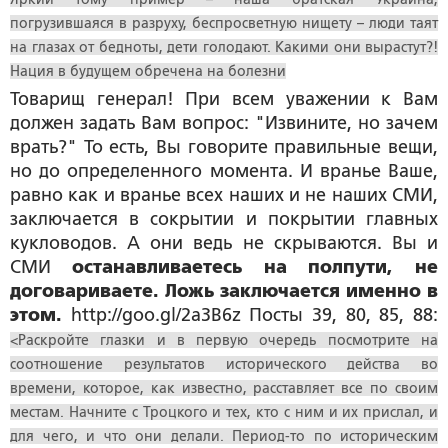
погрузившаяся в разруху, беспросветную нищету – люди таят
на глазах от бедноты, дети голодают. Какими они вырастут?!
Нация в будущем обречена на болезни
Товарищ генерал! При всем уважении к Вам
должен задать Вам вопрос: "Извините, но зачем
врать?" То есть, Вы говорите правильные вещи,
но до определенного момента. И вранье Ваше,
равно как и вранье всех наших и не наших СМИ,
заключается в сокрытии и покрытии главных
кукловодов. А они ведь не скрываются. Вы и
СМИ
останавливаетесь на полпути, не
договариваете. Ложь заключается именно в
этом.
http://goo.gl/2a3B6z Посты 39, 80, 85, 88:
<Раскройте глазки и в первую очередь посмотрите на
соотношение результатов исторического действа во
времени, которое, как известно, расставляет все по своим
местам. Начните с Троцкого и тех, кто с ним и их прислал, и
для чего, и что они делали. Период-то по историческим