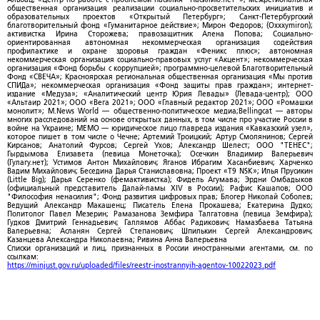
общественная организация реализации социально-просветительских инициатив и
образовательных проектов «Открытый Петербург»; Санкт-Петербургский
благотворительный фонд «Гуманитарное действие»; Мирон Федоров; (Oxxxymiron);
активистка Ирина Сторожева; правозащитник Алена Попова; Социально-
ориентированная автономная некоммерческая организация содействия
профилактике и охране здоровья граждан «Феникс плюс»; автономная
некоммерческая организация социально-правовых услуг «Акцент»; некоммерческая
организация «Фонд борьбы с коррупцией»; программно-целевой Благотворительный
Фонд «СВЕЧА»; Красноярская региональная общественная организация «Мы против
СПИДа»; некоммерческая организация «Фонд защиты прав граждан»; интернет-
издание «Медуза»; «Аналитический центр Юрия Левады» (Левада-центр); ООО
«Альтаир 2021»; ООО «Вега 2021»; ООО «Главный редактор 2021»; ООО «Ромашки
монолит»; M.News World — общественно-политическое медиа;Bellingcat — авторы
многих расследований на основе открытых данных, в том числе про участие России в
войне на Украине; МЕМО — юридическое лицо главреда издания «Кавказский узел»,
которое пишет в том числе о Чечне; Артемий Троицкий; Артур Смолянинов; Сергей
Кирсанов; Анатолий Фурсов; Сергей Ухов; Александр Шелест; ООО "ТЕНЕС";
Гырдымова Елизавета (певица Монеточка); Осечкин Владимир Валерьевич
(Гулагу.нет); Устимов Антон Михайлович; Яганов Ибрагим Хасанбиевич; Харченко
Вадим Михайлович; Беседина Дарья Станиславовна; Проект «T9 NSK»; Илья Прусикин
(Little Big); Дарья Серенко (фемактивистка); Фидель Агумава; Эрдни Омбадыков
(официальный представитель Далай-ламы XIV в России); Рафис Кашапов; ООО
"Философия ненасилия"; Фонд развития цифровых прав; Блогер Николай Соболев;
Ведущий Александр Макашенц; Писатель Елена Прокашева; Екатерина Дудко;
Политолог Павел Мезерин; Рамазанова Земфира Талгатовна (певица Земфира);
Гудков Дмитрий Геннадьевич; Галлямов Аббас Радикович; Намазбаева Татьяна
Валерьевна; Асланян Сергей Степанович; Шпилькин Сергей Александрович;
Казанцева Александра Николаевна; Ривина Анна Валерьевна
Списки организаций и лиц, признанных в России иностранными агентами, см. по
ссылкам:
https://minjust.gov.ru/uploaded/files/reestr-inostrannyih-agentov-10022023.pdf