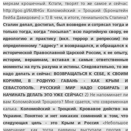
меркам крошечный. Кстати, творят то же самое и сейчас:
http://goo.gl/6U8HGv Коломойский = Троцкий (Бронштейн
Лейба Давидович) > 1) В чем, в итоге, гениальность Сталина?
Сталин делал, достигал, был возведен и сотрясал тогда и
только тогда, когда "посылал" всю партийную свору, ее
идеологию и практику (вкл. террор и репрессии) по
определенному "адресу" и возвращался, и обращался к
исторической Православной Царской России, к ее опыту,
истории, вершинам, вставая в самые ответственные
моменты на путь разума и истины. Следовательно, то же
надо делать и сейчас: ВОЗВРАЩАТЬСЯ К СЕБЕ, К СВОИМ
КОРНЯМ, В РОДНУЮ ГАВАНЬ - КАК КРЫМ И
СЕВАСТОПОЛЬ. РУССКИЙ МИР НАДО СОБИРАТЬ И
НАЧИНАТЬ ДЕЛАТЬ ЭТО УЖЕ СЕЙЧАС!
2) Не напоминает ли
вам Коломойский Троцкого? Мне сдается, что современная
калька.
Коломойский = Троцкий. Кровавое действо на
Украине. Понятно и нет никаких сомнений в том, что
следующая цель - это Крым и Россия
<Небольшое
замечание: как тогда раввины выступали против и