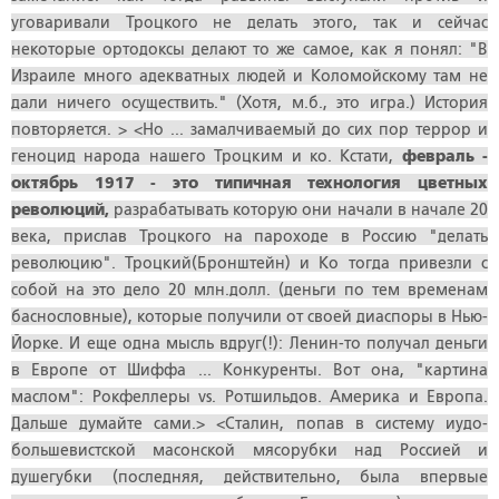
уговаривали Троцкого не делать этого, так и сейчас
некоторые ортодоксы делают то же самое, как я понял: "В
Израиле много адекватных людей и Коломойскому там не
дали ничего осуществить." (Хотя, м.б., это игра.) История
повторяется. > <Но ... замалчиваемый до сих пор террор и
геноцид народа нашего Троцким и ко. Кстати,
февраль -
октябрь 1917 - это типичная технология цветных
революций,
разрабатывать которую они начали в начале 20
века, прислав Троцкого на пароходе в Россию "делать
революцию". Троцкий(Бронштейн) и Ко тогда привезли с
собой на это дело 20 млн.долл. (деньги по тем временам
баснословные), которые получили от своей диаспоры в Нью-
Йорке. И еще одна мысль вдруг(!): Ленин-то получал деньги
в Европе от Шиффа ... Конкуренты. Вот она, "картина
маслом": Рокфеллеры vs. Ротшильдов. Америка и Европа.
Дальше думайте сами.> <Сталин, попав в систему иудо-
большевистской масонской мясорубки над Россией и
душегубки (последняя, действительно, была впервые