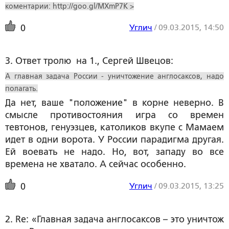
коментарии: http://goo.gl/MXmP7K >
Углич
/
09.03.2015, 14:50
0
3. Ответ тролю  на 1., Сергей Швецов:
А главная задача России - уничтожение англосаксов, надо
полагать.
Да нет, ваше "положение" в корне неверно. В
смысле противостояния игра со времен
тевтонов, генуэзцев, католиков вкупе с Мамаем
идет в одни ворота. У России парадигма другая.
Ей воевать не надо. Но, вот, западу во все
времена не хватало. А сейчас особенно.
Углич
/
09.03.2015, 13:25
0
2. Re: «Главная задача англосаксов – это уничтож