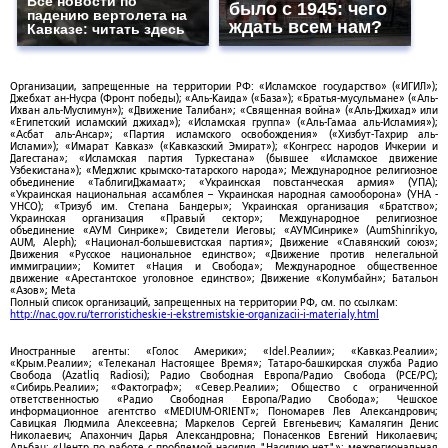
Все новости по
было с 1945: чего
падению вертолета на
ждать всем нам?
Кавказе: читать здесь
Организации, запрещенные на территории РФ: «Исламское государство» («ИГИЛ»);
Джебхат ан-Нусра (Фронт победы); «Аль-Каида» («База»); «Братья-мусульмане» («Аль-
Ихван аль-Муслимун»); «Движение Талибан»; «Священная война» («Аль-Джихад» или
«Египетский исламский джихад»); «Исламская группа» («Аль-Гамаа аль-Исламия»);
«Асбат аль-Ансар»; «Партия исламского освобождения» («Хизбут-Тахрир аль-
Ислами»); «Имарат Кавказ» («Кавказский Эмират»); «Конгресс народов Ичкерии и
Дагестана»; «Исламская партия Туркестана» (бывшее «Исламское движение
Узбекистана»); «Меджлис крымско-татарского народа»; Международное религиозное
объединение «ТаблигиДжамаат»; «Украинская повстанческая армия» (УПА);
«Украинская национальная ассамблея – Украинская народная самооборона» (УНА -
УНСО); «Тризуб им. Степана Бандеры»; Украинская организация «Братство»;
Украинская организация «Правый сектор»; Международное религиозное
объединение «АУМ Синрике»; Свидетели Иеговы; «АУМСинрике» (AumShinrikyo,
AUM, Aleph); «Национал-большевистская партия»; Движение «Славянский союз»;
Движения «Русское национальное единство»; «Движение против нелегальной
иммиграции»; Комитет «Нация и Свобода»; Международное общественное
движение «Арестантское уголовное единство»; Движение «Колумбайн»; Батальон
«Азов»; Meta
Полный список организаций, запрещенных на территории РФ, см. по ссылкам:
http://nac.gov.ru/terroristicheskie-i-ekstremistskie-organizacii-i-materialy.html
Иностранные агенты: «Голос Америки»; «Idel.Реалии»; «Кавказ.Реалии»;
«Крым.Реалии»; «Телеканал Настоящее Время»; Татаро-башкирская служба Радио
Свобода (Azatliq Radiosi); Радио Свободная Европа/Радио Свобода (PCE/PC);
«Сибирь.Реалии»; «Фактограф»; «Север.Реалии»; Общество с ограниченной
ответственностью «Радио Свободная Европа/Радио Свобода»; Чешское
информационное агентство «MEDIUM-ORIENT»; Пономарев Лев Александрович;
Савицкая Людмила Алексеевна; Маркелов Сергей Евгеньевич; Камалягин Денис
Николаевич; Апахончич Дарья Александровна; Понасенков Евгений Николаевич;
Альбац; «Центр по работе с проблемой насилия "Насилию.нет"»; межрегиональная