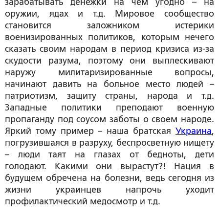
зарабатывать денежки на чем угодно – на
оружии, ядах и т.д. Мировое сообщество
становится заложником истерики
военизированных политиков, которым нечего
сказать своим народам в период кризиса из-за
скудости разума, поэтому они выплескивают
наружу милитаризированные вопросы,
начинают давить на больное место людей –
патриотизм, защиту страны, народа и т.д.
Западные политики преподают военную
пропаганду под соусом заботы о своем народе.
Яркий тому пример – наша братская
Украина
,
погрузившаяся в разруху, беспросветную нищету
– люди таят на глазах от бедноты, дети
голодают. Какими они вырастут?! Нация в
будущем обречена на болезни, ведь сегодня из
жизни украинцев напрочь уходит
профилактический медосмотр и т.д.