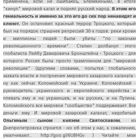
применена, если не ошибаюсь, Блюмкиным), в итоге
"кинул" мировой кагал и поднял русский народ.
В этом его
гениальность и именно за это его до сих пор ненавидят и
клюют.
Он остановил красный террор Троцкого, который
был на порядок страшнее репрессий 30-х годов: реки крови
и миллионы людей были убиты "по законам
революционного времени". Сталин долбанул этого
глобалиста Лейбу Давидовича Бронштейна - Троцкого - для
которого Россия была просто трамплином для "мировой
революции" (другими словами, попытки глобального
захвата власти и построения мирового хазарского каганата -
ну как сейчас Коломойский на Украине. Коломойский -
руководитель украинского и европейского еврейства и
плевать ему и на украинцев, и на русских, и на Путина.
Коломойского все мировое "сообщество" поддерживает. Все
деньги ему. И мировой хазарский каганат, недобитый
Ольгиным сыном князем Святославом
, из
Днепропетровска строится - но об этом у нас, к сожалению,
умалчивают... http://goo.gl/6U8HGv ) Читайте мои