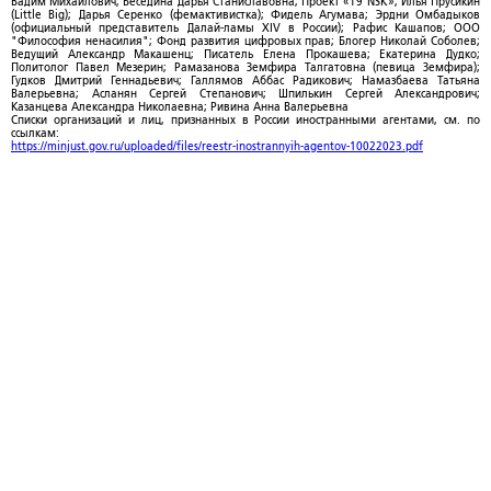
Вадим Михайлович; Беседина Дарья Станиславовна; Проект «T9 NSK»; Илья Прусикин
(Little Big); Дарья Серенко (фемактивистка); Фидель Агумава; Эрдни Омбадыков
(официальный представитель Далай-ламы XIV в России); Рафис Кашапов; ООО
"Философия ненасилия"; Фонд развития цифровых прав; Блогер Николай Соболев;
Ведущий Александр Макашенц; Писатель Елена Прокашева; Екатерина Дудко;
Политолог Павел Мезерин; Рамазанова Земфира Талгатовна (певица Земфира);
Гудков Дмитрий Геннадьевич; Галлямов Аббас Радикович; Намазбаева Татьяна
Валерьевна; Асланян Сергей Степанович; Шпилькин Сергей Александрович;
Казанцева Александра Николаевна; Ривина Анна Валерьевна
Списки организаций и лиц, признанных в России иностранными агентами, см. по
ссылкам:
https://minjust.gov.ru/uploaded/files/reestr-inostrannyih-agentov-10022023.pdf