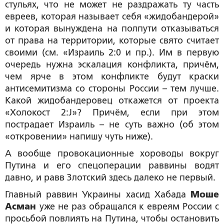
стульях, что не может не раздражать ту часть
евреев, которая называет себя «жидобандерой»
и которая вынуждена на полпути отказываться
от права на территории, которые свято считает
своими (см. «Израиль 2:0 и пр.). Им в первую
очередь нужна эскалация конфликта, причём,
чем ярче в этом конфликте будут краски
антисемитизма со стороны России – тем лучше.
Какой жидобандеровец откажется от проекта
«Холокост 2:J»? Причём, если при этом
пострадает Израиль – не суть важно (об этом
«откровении» напишу чуть ниже).
А вообще провокационные хороводы вокруг
Путина и его спецоперации раввины водят
давно, и равв Злотский здесь далеко не первый.
Главный раввин Украины хасид Хабада
Моше
Асман
уже не раз обращался к евреям России с
просьбой повлиять на Путина, чтобы остановить