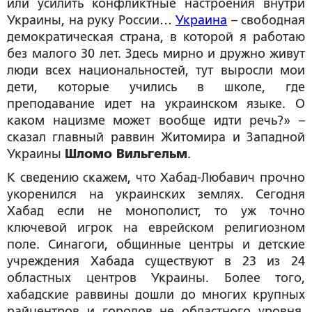
или усилить конфликтные настроения внутри
Украины, на руку России…
Украина
– свободная
демократическая страна, в которой я работаю
без малого 30 лет. Здесь мирно и дружно живут
люди всех национальностей, тут выросли мои
дети, которые учились в школе, где
преподавание идет на украинском языке. О
каком нацизме может вообще идти речь?» –
сказал главный раввин Житомира и Западной
Украины
Шломо Вильгельм
.
К сведению скажем, что Хабад-Любавич прочно
укоренился на украинских землях. Сегодня
Хабад если не монополист, то уж точно
ключевой игрок на еврейском религиозном
поле. Синагоги, общинные центры и детские
учреждения Хабада существуют в 23 из 24
областных центров Украины. Более того,
хабадские раввины дошли до многих крупных
райцентров и городов не областного уровня,