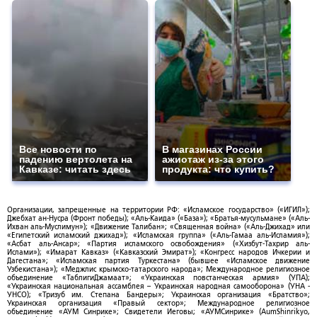
Все новости по
В магазинах России
падению вертолета на
ажиотаж из-за этого
Кавказе: читать здесь
продукта: что купить?
Организации, запрещенные на территории РФ: «Исламское государство» («ИГИЛ»);
Джебхат ан-Нусра (Фронт победы); «Аль-Каида» («База»); «Братья-мусульмане» («Аль-
Ихван аль-Муслимун»); «Движение Талибан»; «Священная война» («Аль-Джихад» или
«Египетский исламский джихад»); «Исламская группа» («Аль-Гамаа аль-Исламия»);
«Асбат аль-Ансар»; «Партия исламского освобождения» («Хизбут-Тахрир аль-
Ислами»); «Имарат Кавказ» («Кавказский Эмират»); «Конгресс народов Ичкерии и
Дагестана»; «Исламская партия Туркестана» (бывшее «Исламское движение
Узбекистана»); «Меджлис крымско-татарского народа»; Международное религиозное
объединение «ТаблигиДжамаат»; «Украинская повстанческая армия» (УПА);
«Украинская национальная ассамблея – Украинская народная самооборона» (УНА -
УНСО); «Тризуб им. Степана Бандеры»; Украинская организация «Братство»;
Украинская организация «Правый сектор»; Международное религиозное
объединение «АУМ Синрике»; Свидетели Иеговы; «АУМСинрике» (AumShinrikyo,