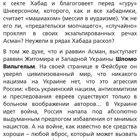
к секте Хабад и благоговеет перед «гуру»
Шнеерсоном, которого, как и все хабадники,
считает «машиахом» (мессия в иудаизме). Уж не
его ли, «предательски молчащего», «случайно»
проклял в своих экзальтированных речах
Асман? Неужели в рядах Хабада раскол?
В том же духе, что и раввин Асман, выступает
раввин Житомира и Западной Украины
Шломо
Вильгельм
. На своей странице в Фейсбуке он
уверял цивилизованный мир, что никакого
нацизма на Украине нет, что это агрессия
России: «Весь украинский нацизм, антисемитизм
и преследования евреев существуют только в
больном воображении авторов... В Украине
идет война, Россия напала под абсолютно
выдуманным предлогом избавления от мнимых
нацистов. А на войне, как известно все средства
хороши – любой вброс, который может вызвать