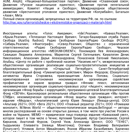
AUM, Aleph); «Национал-большевистская партия»; Движение «Славянский союз»;
Движения «Русское национальное единство»; «Движение против нелегальной
иммиграции»; Комитет «Нация и Свобода»; Международное общественное
движение «Арестантское уголовное единство»; Движение «Колумбайн»; Батальон
«Азов»; Meta
Полный список организаций, запрещенных на территории РФ, см. по ссылкам:
http://nac.gov.ru/terroristicheskie-i-ekstremistskie-organizacii-i-materialy.html
Иностранные агенты: «Голос Америки»; «Idel.Реалии»; «Кавказ.Реалии»;
«Крым.Реалии»; «Телеканал Настоящее Время»; Татаро-башкирская служба Радио
Свобода (Azatliq Radiosi); Радио Свободная Европа/Радио Свобода (PCE/PC);
«Сибирь.Реалии»; «Фактограф»; «Север.Реалии»; Общество с ограниченной
ответственностью «Радио Свободная Европа/Радио Свобода»; Чешское
информационное агентство «MEDIUM-ORIENT»; Пономарев Лев Александрович;
Савицкая Людмила Алексеевна; Маркелов Сергей Евгеньевич; Камалягин Денис
Николаевич; Апахончич Дарья Александровна; Понасенков Евгений Николаевич;
Альбац; «Центр по работе с проблемой насилия "Насилию.нет"»; межрегиональная
общественная организация реализации социально-просветительских инициатив и
образовательных проектов «Открытый Петербург»; Санкт-Петербургский
благотворительный фонд «Гуманитарное действие»; Мирон Федоров; (Oxxxymiron);
активистка Ирина Сторожева; правозащитник Алена Попова; Социально-
ориентированная автономная некоммерческая организация содействия
профилактике и охране здоровья граждан «Феникс плюс»; автономная
некоммерческая организация социально-правовых услуг «Акцент»; некоммерческая
организация «Фонд борьбы с коррупцией»; программно-целевой Благотворительный
Фонд «СВЕЧА»; Красноярская региональная общественная организация «Мы против
СПИДа»; некоммерческая организация «Фонд защиты прав граждан»; интернет-
издание «Медуза»; «Аналитический центр Юрия Левады» (Левада-центр); ООО
«Альтаир 2021»; ООО «Вега 2021»; ООО «Главный редактор 2021»; ООО «Ромашки
монолит»; M.News World — общественно-политическое медиа;Bellingcat — авторы
многих расследований на основе открытых данных, в том числе про участие России в
войне на Украине; МЕМО — юридическое лицо главреда издания «Кавказский узел»,
которое пишет в том числе о Чечне; Артемий Троицкий; Артур Смолянинов; Сергей
Кирсанов; Анатолий Фурсов; Сергей Ухов; Александр Шелест; ООО "ТЕНЕС";
Гырдымова Елизавета (певица Монеточка); Осечкин Владимир Валерьевич
(Гулагу.нет); Устимов Антон Михайлович; Яганов Ибрагим Хасанбиевич; Харченко