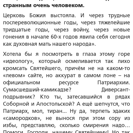
странным очень человеком.
Церковь Божия выстояла. И через трудные
послереволюционные годы, через тяжелейшие
тридцатые годы, через войну, через новые
гонения в начале 60-х годов явила себя сегодня
как духовная мать нашего народа».
Хотела бы я посмотреть в глаза этому горе
«идеологу», который осмеливается так лихо
кромсать Святейшего, причём не на каком-то
«левом» сайте, но аккурат в самом лоне – на
официальном ресурсе Патриархии.
Сумасшедший-камикадзе? Диверсант-
подрывник? Кто ты, затесавшийся в рядах
Соборной и Апостольской? А ещё шепчутся, что
Патриарх, мол, тиран... Ну да, терпеть эдаких
«самородков», не вынося при этом сору из
избы, представляю, сколько смирения надо…
Помоги, Господи, нашему Святейшему! Но так