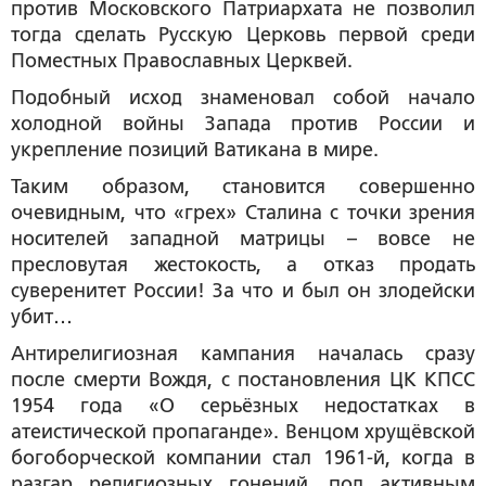
против Московского Патриархата не позволил
тогда сделать Русскую Церковь первой среди
Поместных Православных Церквей.
Подобный исход знаменовал собой начало
холодной войны Запада против России и
укрепление позиций Ватикана в мире.
Таким образом, становится совершенно
очевидным, что «грех» Сталина с точки зрения
носителей западной матрицы – вовсе не
пресловутая жестокость, а отказ продать
суверенитет России! За что и был он злодейски
убит…
Антирелигиозная кампания началась сразу
после смерти Вождя, с постановления ЦК КПСС
1954 года «О серьёзных недостатках в
атеистической пропаганде». Венцом хрущёвской
богоборческой компании стал 1961-й, когда в
разгар религиозных гонений, под активным