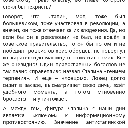
советскому правительству, во главе которого
стоял бы нехристь?
Говорят, что Сталин, мол, тоже был
большевиком, тоже участвовал в революции, а
значит, он тоже отвечает за их злодеяния. Да, но
если бы он в революции не был, не вошёл в
советское правительство, то он бы потом и не
победил троцкистов-христоборцев, не повернул
их карательную машину против них самих. Всё
же очевидно! Один православный богослов не
так давно справедливо назвал Сталина «гением
терпения». И еще – «ловцом». Ловец долго
сидит в засаде, высматривает свою дичь, ждёт
удобного момента, а потом мгновенно
бросается – и уничтожает.
А между тем, фигура Сталина с наши дни
является «ключом» к информационному
противостоянию. Значение антисталинской