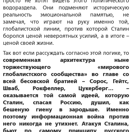
просто не хотят видеть этого политического
водораздела. Они подменяют историческую
реальность эмоциональной памятью, не
замечая, что играют на руку именно той,
глобалистской линии, против которой Сталин
боролся ценой невероятных усилий, а в итоге –
ценой своей жизни.
Так вот если рассуждать согласно этой логике, то
современная архитектура ныне
торжествующего «мирового
глобалистского сообщества» во главе со
всей бесовской братией – Сорос, Гейтс,
Шваб, Рокфеллер, Цукерберг… –
оказывается той самой идеей, которую
Сталин, спасая Россию, душил, как
бешеную гиену в зародыше. Именно
поэтому информационная война против
него никогда не утихнет. Атакуя Сталина,
бьют по самому принципу русского