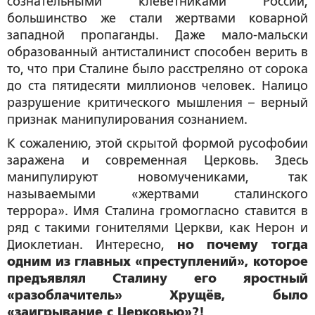
сознательными клеветниками России,
большинство же стали жертвами коварной
западной пропаганды. Даже мало-мальски
образованный антисталинист способен верить в
то, что при Сталине было расстреляно от сорока
до ста пятидесяти миллионов человек. Налицо
разрушение критического мышления – верный
признак манипулирования сознанием.
К сожалению, этой скрытой формой русофобии
заражена и современная Церковь. Здесь
манипулируют новомучениками, так
называемыми «жертвами сталинского
террора». Имя Сталина громогласно ставится в
ряд с такими гонителями Церкви, как Нерон и
Диоклетиан. Интересно,
но почему тогда
одним из главных «преступлений», которое
предъявлял Сталину его яростный
«разоблачитель» Хрущёв, было
«заигрывание с Церковью»?!