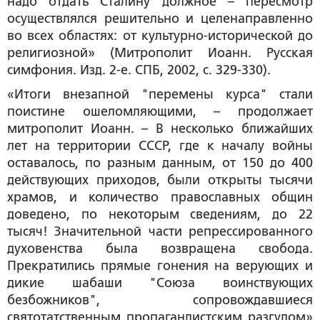
надо отдать Сталину должное – пересмотр
осуществлялся решительно и целенаправленно
во всех областях: от культурно-исторической до
религиозной» (Митрополит Иоанн. Русская
симфония. Изд. 2-е. СПБ, 2002, с. 329-330).
«Итоги внезапной "перемены курса" стали
поистине ошеломляющими, – продолжает
митрополит Иоанн. – В несколько ближайших
лет на территории СССР, где к началу войны
оставалось, по разным данным, от 150 до 400
действующих приходов, были открыты тысячи
храмов, и количество православных общин
доведено, по некоторым сведениям, до 22
тысяч! Значительной части репрессированного
духовенства была возвращена свобода.
Прекратились прямые гонения на верующих и
дикие шабаши "Союза воинствующих
безбожников", сопровождавшиеся
святотатственным пропагандистским разгулом»