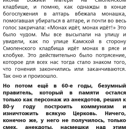
иконы Божией Матери на Смоленском
кладбище, и помню, как однажды в конце
богослужения в алтарь вбежала монашка,
помогавшая убираться в алтаре, и почти во весь
голос закричала: «Монах идёт, монах идёт!» Это
было чудом. Мы все высыпали на улицу и
увидели, как по улице Камской в сторону
Смоленского кладбища идёт монах в рясе и
клобуке. Это действительно было потрясение,
которое для всех нас тогда стало знаком того,
что гонения закончились или заканчиваются.
Так оно и произошло.
Но потом ещё в 60-е годы, безумный
правитель, который в памяти остался
только как персонаж из анекдотов, решил к
80-у году построить коммунизм и
изничтожить всякую Церковь. Ничего,
конечно же, у него не получилось, только
смех, анекдоты, насмешки над этим