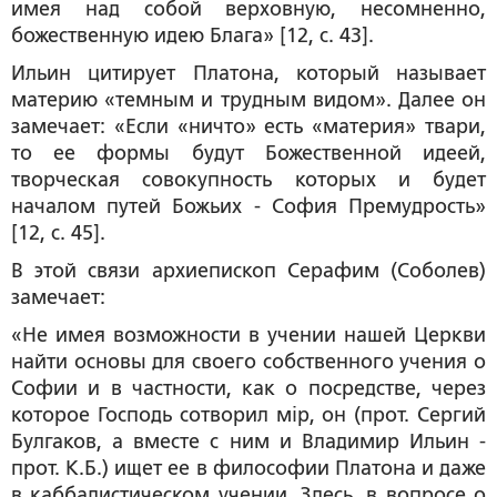
имея над собой верховную, несомненно,
божественную идею Блага» [12, с. 43].
Ильин цитирует Платона, который называет
материю «темным и трудным видом». Далее он
замечает: «Если «ничто» есть «материя» твари,
то ее формы будут Божественной идеей,
творческая совокупность которых и будет
началом путей Божьих -
София Премудрость
»
[12, с. 45].
В этой связи архиепископ Серафим (Соболев)
замечает:
«Не имея возможности в учении нашей Церкви
найти основы для своего собственного учения о
Софии и в частности, как о посредстве, через
которое Господь сотворил мiр, он (прот. Сергий
Булгаков, а вместе с ним и Владимир Ильин -
прот. К.Б.
) ищет ее в философии Платона и даже
в каббалистическом учении. Здесь, в вопросе о