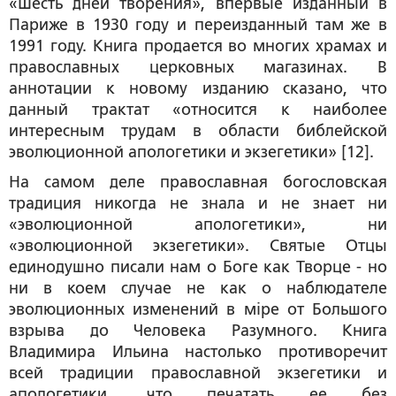
«Шесть дней творения», впервые изданный в
Париже в 1930 году и переизданный там же в
1991 году. Книга продается во многих храмах и
православных церковных магазинах. В
аннотации к новому изданию сказано, что
данный трактат «относится к наиболее
интересным трудам в области библейской
эволюционной апологетики и экзегетики» [12].
На самом деле православная богословская
традиция никогда не знала и не знает ни
«эволюционной апологетики», ни
«эволюционной экзегетики». Святые Отцы
единодушно писали нам о Боге как Творце - но
ни в коем случае не как о наблюдателе
эволюционных изменений в мiре от Большого
взрыва до Человека Разумного. Книга
Владимира Ильина настолько противоречит
всей традиции православной экзегетики и
апологетики, что печатать ее без