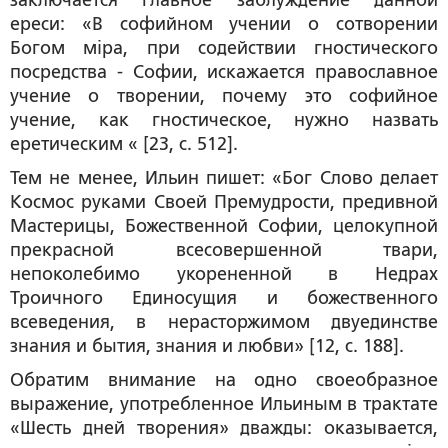
ереси: «В софийном учении о сотворении
Богом мiра, при содействии гностического
посредства - Софии, искажается православное
учение о творении, почему это софийное
учение, как гностическое, нужно назвать
еретическим « [23, с. 512].
Тем не менее, Ильин пишет: «Бог Слово делает
Космос
руками Своей Премудрости, предивной
Мастерицы, Божественной Софии
, целокупной
прекрасной всесовершенной твари,
непоколебимо укорененной в Недрах
Троичного Единосущия и божественного
всеведения, в нерасторжимом двуединстве
знания и бытия, знания и любви» [12, с. 188].
Обратим внимание на одно своеобразное
выражение, употребленное Ильиным в трактате
«Шесть дней творения» дважды: оказывается,