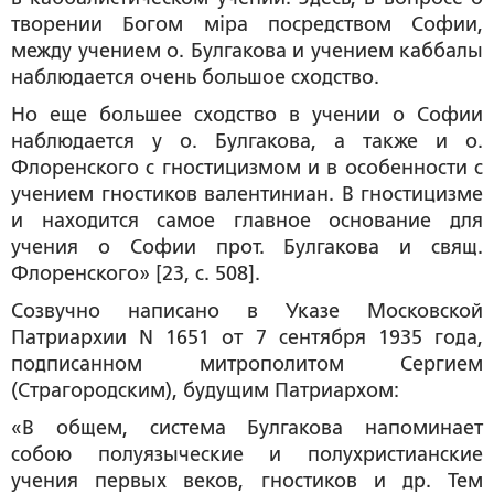
творении Богом мiра посредством Софии,
между учением о. Булгакова и учением каббалы
наблюдается очень большое сходство.
Но еще большее сходство в учении о Софии
наблюдается у о. Булгакова, а также и о.
Флоренского с
гностицизмом
и в особенности с
учением гностиков валентиниан.
В гностицизме
и находится самое главное основание для
учения о Софии
прот. Булгакова и свящ.
Флоренского» [23, с. 508].
Созвучно написано в Указе Московской
Патриархии N 1651 от 7 сентября 1935 года,
подписанном митрополитом Сергием
(Страгородским), будущим Патриархом:
«В общем, система Булгакова напоминает
собою
полуязыческие
и
полухристианские
учения первых веков,
гностиков
и др. Тем