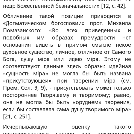
недр Божественной безначальности» [12, с. 42].
Обличение такой позиции приводится в
«Догматическом богословии» прот. Михаила
Помазанского: «Во всех приведенных и
подобных им образах премудрости нет
основания видеть в прямом смысле некое
духовное существо, личное, отличное от Самого
Бога, душу мiра или идею мiра. Этому не
соответствуют данные здесь образы: идейная
«сущность мiра» не могла бы быть названа
«присутствующей» при творении мiра (см.
Прем. Сол. 9, 9), - присутствовать может только
постороннее Творящему и творимому; равно,
она не могла бы быть «орудием» творения,
если бы составляла
сама
душу творимого мiра»
[21, с. 251].
Исчерпывающую оценку такого
неправославного учения дал архиепископ