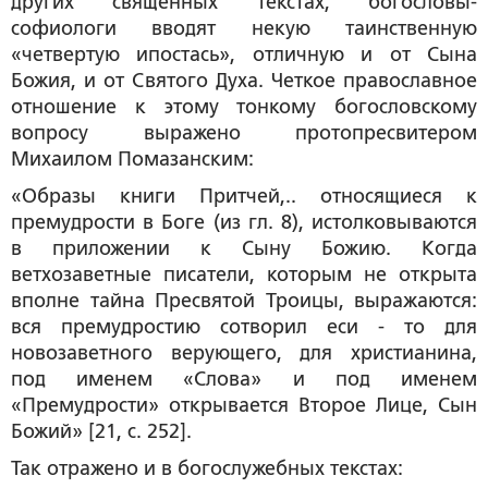
других священных текстах, богословы-
софиологи вводят некую таинственную
«четвертую ипостась», отличную и от Сына
Божия, и от Святого Духа. Четкое православное
отношение к этому тонкому богословскому
вопросу выражено протопресвитером
Михаилом Помазанским:
«Образы книги Притчей,.. относящиеся к
премудрости в Боге (из гл. 8), истолковываются
в приложении к Сыну Божию. Когда
ветхозаветные писатели, которым не открыта
вполне тайна Пресвятой Троицы, выражаются:
вся премудростию сотворил еси
- то для
новозаветного верующего, для христианина,
под именем «Слова» и под именем
«Премудрости» открывается Второе Лице, Сын
Божий» [21, с. 252].
Так отражено и в богослужебных текстах: