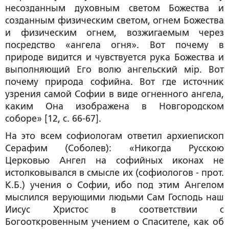
несозданным духовным светом Божества и
созданным физическим светом, огнем Божества
и физическим огнем, возжигаемым через
посредство «ангела огня». Вот почему в
природе видится и чувствуется рука Божества и
выполняющий Его волю ангельский мiр. Вот
почему
природа софийна
. Вот где источник
узрения самой Софии в виде огненного ангела,
каким
Она изображена в Новгородском
соборе
» [12, с. 66-67].
На это всем софиологам ответил архиепископ
Серафим (Соболев): «Никогда Русскою
Церковью Ангел на софийных иконах не
истолковывался в смысле их (софиологов -
прот.
К.Б.
) учения о Софии, ибо под этим Ангелом
мыслился верующими людьми Сам Господь наш
Иисус Христос в соответствии с
Богооткровенным учением о Спасителе, как об