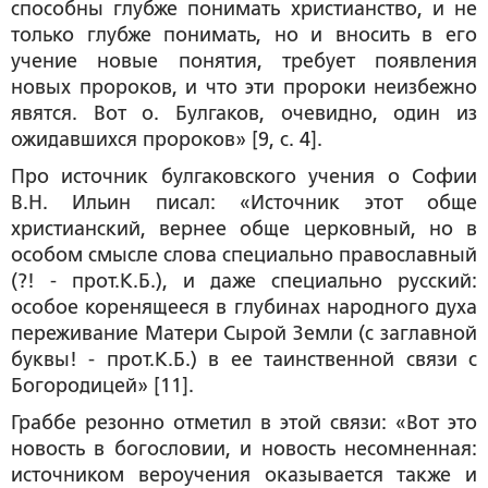
способны глубже понимать христианство, и не
только глубже понимать, но и вносить в его
учение
новые понятия
, требует появления
новых пророков
, и что эти пророки неизбежно
явятся. Вот о. Булгаков, очевидно, один из
ожидавшихся пророков» [9, с. 4].
Про источник булгаковского учения о Софии
В.Н. Ильин писал: «Источник этот обще
христианский, вернее обще церковный, но в
особом смысле слова специально православный
(?! -
прот.К.Б.
), и даже специально русский:
особое коренящееся в глубинах народного духа
переживание Матери Сырой Земли (с заглавной
буквы! -
прот.К.Б.
) в ее таинственной связи с
Богородицей» [11].
Граббе резонно отметил в этой связи: «Вот это
новость в богословии, и новость несомненная:
источником вероучения оказывается также и