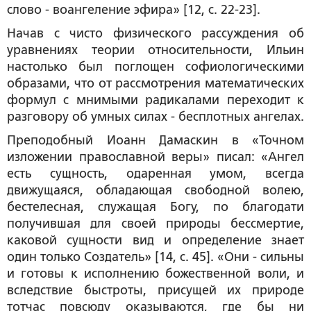
слово -
воангеление эфира
» [12, с. 22-23].
Начав с чисто физического рассуждения об
уравнениях теории относительности, Ильин
настолько был поглощен софиологическими
образами, что от рассмотрения математических
формул с мнимыми радикалами переходит к
разговору об умных силах - бесплотных ангелах.
Преподобный Иоанн Дамаскин в «Точном
изложении православной веры» писал: «Ангел
есть сущность, одаренная умом,
всегда
движущаяся
, обладающая свободной волею,
бестелесная, служащая Богу, по благодати
получившая для своей природы бессмертие,
каковой сущности вид и определение знает
один только Создатель» [14, с. 45]. «Они - сильны
и готовы к исполнению божественной воли, и
вследствие
быстроты
, присущей их природе
тотчас повсюду оказываются, где бы ни