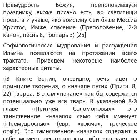
Премудрость Божия, преполовившуся
празднику, якоже писано есть, во святилищи
предста и учаше, яко воистину Сей бяше Мессиа
Христос, Имже спасение
(Преполовение, 2-й
канон, песнь 8, тропарь 3) [26].
Софиологические мудрования и рассуждения
Ильина появляются на протяжении всего
трактата. Приведем некоторые наиболее
характерные цитаты.
«В Книге Бытия, очевидно, речь идет о
принципе творения, о «
начале пути
» (Притч. 8,
22) Творца. В этом «
начале
» как бы содержится
потенциально уже вся тварь. В указанной 8-й
главе «Притчей Соломоновых» это
таинственное «
начало
» само себя именует
«
Премудростью
» (евр. «хокма», греческое
σοφία). Это таинственное «начало» содержит в
себе момент несозданности, ибо вытекает из