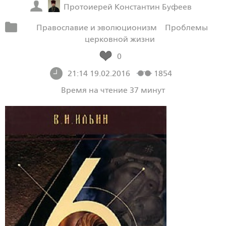
Протоиерей Константин Буфеев
Православие и эволюционизм
Проблемы
церковной жизни
0
21:14 19.02.2016
1854
Время на чтение 37 минут