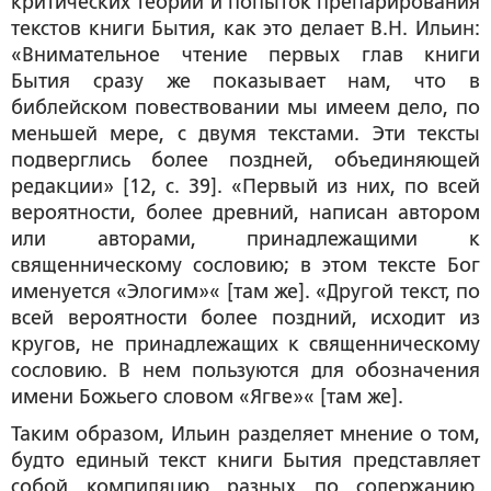
критических теорий и попыток препарирования
текстов книги Бытия, как это делает В.Н. Ильин:
«Внимательное чтение первых глав книги
Бытия сразу же показывает нам, что в
библейском повествовании мы имеем дело, по
меньшей мере, с
двумя
текстами. Эти тексты
подверглись более поздней, объединяющей
редакции» [12, с. 39]. «
Первый
из них, по всей
вероятности,
более древний
, написан
автором
или
авторами
, принадлежащими к
священническому сословию; в этом тексте Бог
именуется «Элогим»« [там же]. «
Другой текст
, по
всей вероятности
более поздний
, исходит из
кругов, не принадлежащих к священническому
сословию. В нем пользуются для обозначения
имени Божьего словом «Ягве»« [там же].
Таким образом, Ильин разделяет мнение о том,
будто единый текст книги Бытия представляет
собой компиляцию разных по содержанию,