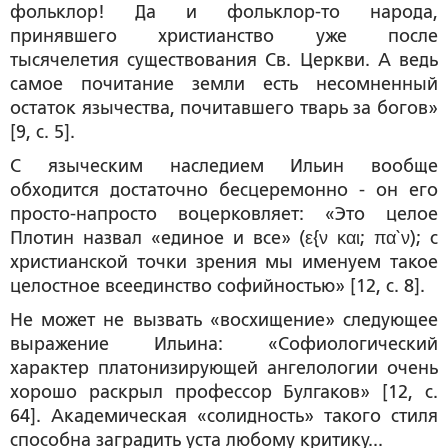
фольклор! Да и фольклор-то народа,
принявшего христианство уже после
тысячелетия существования Св. Церкви. А ведь
самое почитание земли есть несомненный
остаток язычества, почитавшего тварь за богов»
[9, с. 5].
С языческим наследием Ильин вообще
обходится достаточно бесцеремонно - он его
просто-напросто воцерковляет: «Это целое
Плотин назвал «единое и все» (ε{ν και; πα`ν); с
христианской точки зрения мы именуем такое
целостное всеединство
софийностью
» [12, с. 8].
Не может не вызвать «восхищение» следующее
выражение Ильина: «
Софиологический
характер платонизирующей ангелологии
очень
хорошо раскрыл профессор Булгаков» [12, с.
64]. Академическая «солидность» такого стиля
способна заградить уста любому критику...