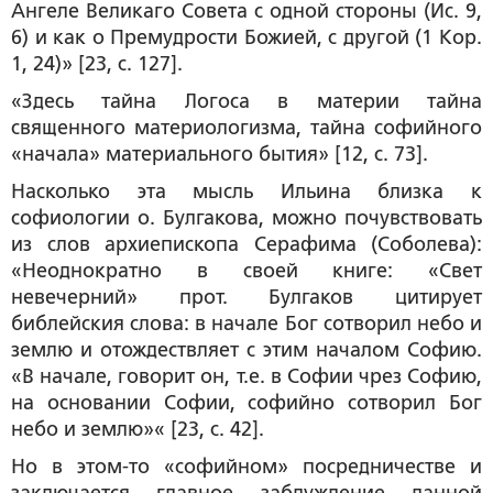
Ангеле Великаго Совета с одной стороны (Ис. 9,
6) и как о Премудрости Божией, с другой (1 Кор.
1, 24)» [23, с. 127].
«Здесь тайна Логоса в материи тайна
священного материологизма,
тайна софийного
«начала» материального бытия
» [12, с. 73].
Насколько эта мысль Ильина близка к
софиологии о. Булгакова, можно почувствовать
из слов архиепископа Серафима (Соболева):
«Неоднократно в своей книге: «Свет
невечерний» прот. Булгаков цитирует
библейския слова:
в начале Бог сотворил небо и
землю
и отождествляет с этим
началом
Софию.
«В начале, говорит он, т.е. в Софии чрез Софию,
на основании Софии, софийно сотворил Бог
небо и землю»« [23, с. 42].
Но в этом-то «софийном» посредничестве и
заключается главное заблуждение данной