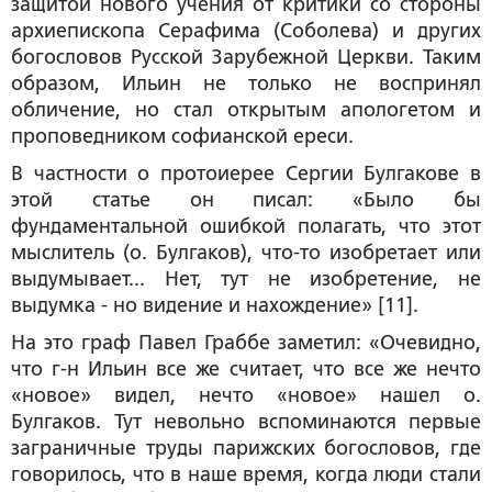
защитой
нового учения от критики со стороны
архиепископа Серафима (Соболева) и других
богословов Русской Зарубежной Церкви. Таким
образом, Ильин не только не воспринял
обличение, но стал открытым апологетом и
проповедником софианской ереси.
В частности о протоиерее Сергии Булгакове в
этой статье он писал: «Было бы
фундаментальной ошибкой полагать, что этот
мыслитель (о. Булгаков), что-то изобретает или
выдумывает... Нет, тут не изобретение, не
выдумка - но видение и нахождение» [11].
На это граф Павел Граббе заметил: «Очевидно,
что г-н Ильин все же считает, что все же нечто
«новое» видел, нечто «новое» нашел о.
Булгаков. Тут невольно вспоминаются первые
заграничные труды парижских богословов, где
говорилось, что в наше время, когда люди стали