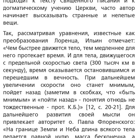
подходит к тексту Священного Писания и к
догматическому учению Церкви, часто автор
начинает высказывать странные и нелепые
вещи.
Так, рассматривая уравнения, известные как
преобразования Лоренца, Ильин отмечает:
«Чем быстрее движется тело, тем медленнее для
него протекает время. И для тела, движущегося
с предельной скоростью света (300 тысяч км в
секунду), время оказывается остановившимся и
перешедшим в вечность. При дальнейшем
увеличении скорости оно станет мнимым,
пойдет назад (заметим в скобках, что «быть
мнимым» и «пойти назад» - понятия отнюдь не
тождественные -
прот. К.Б.
)» [12, с. 20-21]. Для
дальнейшего развития своей мысли он
привлекает авторитет о. Павла Флоренского:
«На границе Земли и Неба длина всякого тела
делается равной нулю, масса бесконечна, а