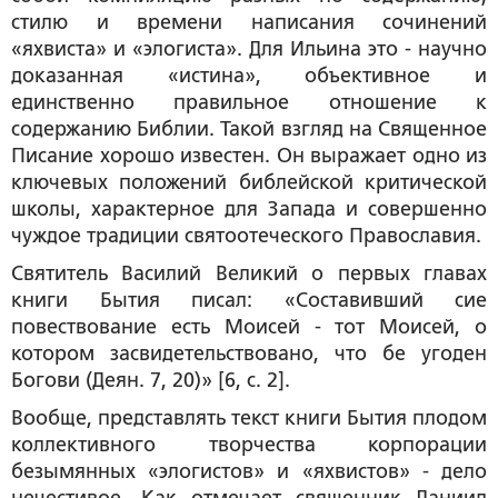
стилю и времени написания сочинений
«яхвиста» и «элогиста». Для Ильина это - научно
доказанная «истина», объективное и
единственно правильное отношение к
содержанию Библии. Такой взгляд на Священное
Писание хорошо известен. Он выражает одно из
ключевых положений библейской критической
школы, характерное для Запада и совершенно
чуждое традиции святоотеческого Православия.
Святитель Василий Великий
о первых главах
книги Бытия писал: «Составивший сие
повествование есть Моисей - тот Моисей, о
котором засвидетельствовано, что
бе угоден
Богови
(Деян. 7, 20)» [6, с. 2].
Вообще, представлять текст книги Бытия плодом
коллективного творчества корпорации
безымянных «элогистов» и «яхвистов» - дело
нечестивое. Как отмечает священник Даниил