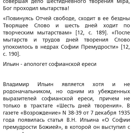
совершая дело шестидневного творения мiра,
Бог проходил
мытарства
!
«Повинуясь Отчей свободе, сходит в ее бездны
Творящее Слово и шесть дней ходит по
творческим мытарствам
» [12, с. 189]. «
После
мытарств и трудов
дней творения Слово
упокоилось в недрах Софии Премудрости» [12,
с. 190].
Ильин - апологет софианской ереси
Владимир Ильин является хотя и не
родоначальником, но одним из убежденных
выразителей софианской ереси, причем не
только в трактате «Шесть дней творения». В
газете «Возрождение» N 38-39 от 7 декабря 1935
года появилась статья В.Н. Ильина «О Софии
премудрости Божией», в которой он выступил
с