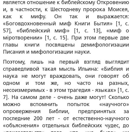
является отношение к библейскому Откровению
и, в частности, к Шестодневу пророка Моисея,
как к мифу. Он так и выражается:
«
Боговдохновенный миф Книги Бытия
» [1, с.
57], «
библейский миф
» [1, с. 13], «
миф о
м
i
ротворении
» [1, с. 15]. При этом первые две
главы книги посвящены демифологизации
Писания и мифологизации науки.
Поэтому, лишь на первый взгляд выглядит
справедливой такая мысль Ильина: «
Библия и
наука не могут враждовать
, они говорят об
одном и том же, но часто на разных,
несоизмеримых - в этом трагедия - языках» [1, с.
7]. На самом деле - очень даже могут! Сколько
можно вспомнить попыток «научного»
опровержения Библии, предпринятых за
последние 200 лет - от естественно-научного
«объяснения» отдельных библейских чудес, до