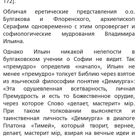
172].
Обличая еретические представления о.о.
Булгакова и Флоренского, архиепископ
Серафим одновременно с этим опровергает и
софиологические мудрования Владимира
Ильина.
Однако Ильин никакой нелепости в
булгаковском учении о Софии не видит. Так
«премудро» определив «начало», Ильин не
менее «премудро» толкует Библию через взятое
из языческой философии понятие «Демиурга»:
«Эта
одушевленная всетварность, личная
Премудрость
и есть то Божественное орудие,
через которое Слово «делает, мастерит» мiр.
При таком толковании выясняется и
таинственная личность «
Демиурга
» в диалоге
Платона «Тимей», который творит, вернее,
делает, мастерит мiр, взирая на вечные идеи и