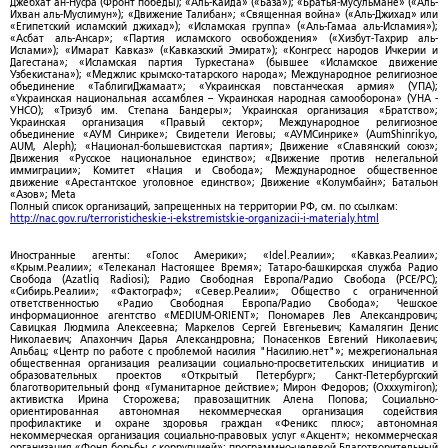
Джебхат ан-Нусра (Фронт победы); «Аль-Каида» («База»); «Братья-мусульмане» («Аль-
Ихван аль-Муслимун»); «Движение Талибан»; «Священная война» («Аль-Джихад» или
«Египетский исламский джихад»); «Исламская группа» («Аль-Гамаа аль-Исламия»);
«Асбат аль-Ансар»; «Партия исламского освобождения» («Хизбут-Тахрир аль-
Ислами»); «Имарат Кавказ» («Кавказский Эмират»); «Конгресс народов Ичкерии и
Дагестана»; «Исламская партия Туркестана» (бывшее «Исламское движение
Узбекистана»); «Меджлис крымско-татарского народа»; Международное религиозное
объединение «ТаблигиДжамаат»; «Украинская повстанческая армия» (УПА);
«Украинская национальная ассамблея – Украинская народная самооборона» (УНА -
УНСО); «Тризуб им. Степана Бандеры»; Украинская организация «Братство»;
Украинская организация «Правый сектор»; Международное религиозное
объединение «АУМ Синрике»; Свидетели Иеговы; «АУМСинрике» (AumShinrikyo,
AUM, Aleph); «Национал-большевистская партия»; Движение «Славянский союз»;
Движения «Русское национальное единство»; «Движение против нелегальной
иммиграции»; Комитет «Нация и Свобода»; Международное общественное
движение «Арестантское уголовное единство»; Движение «Колумбайн»; Батальон
«Азов»; Meta
Полный список организаций, запрещенных на территории РФ, см. по ссылкам:
http://nac.gov.ru/terroristicheskie-i-ekstremistskie-organizacii-i-materialy.html
Иностранные агенты: «Голос Америки»; «Idel.Реалии»; «Кавказ.Реалии»;
«Крым.Реалии»; «Телеканал Настоящее Время»; Татаро-башкирская служба Радио
Свобода (Azatliq Radiosi); Радио Свободная Европа/Радио Свобода (PCE/PC);
«Сибирь.Реалии»; «Фактограф»; «Север.Реалии»; Общество с ограниченной
ответственностью «Радио Свободная Европа/Радио Свобода»; Чешское
информационное агентство «MEDIUM-ORIENT»; Пономарев Лев Александрович;
Савицкая Людмила Алексеевна; Маркелов Сергей Евгеньевич; Камалягин Денис
Николаевич; Апахончич Дарья Александровна; Понасенков Евгений Николаевич;
Альбац; «Центр по работе с проблемой насилия "Насилию.нет"»; межрегиональная
общественная организация реализации социально-просветительских инициатив и
образовательных проектов «Открытый Петербург»; Санкт-Петербургский
благотворительный фонд «Гуманитарное действие»; Мирон Федоров; (Oxxxymiron);
активистка Ирина Сторожева; правозащитник Алена Попова; Социально-
ориентированная автономная некоммерческая организация содействия
профилактике и охране здоровья граждан «Феникс плюс»; автономная
некоммерческая организация социально-правовых услуг «Акцент»; некоммерческая
организация «Фонд борьбы с коррупцией»; программно-целевой Благотворительный