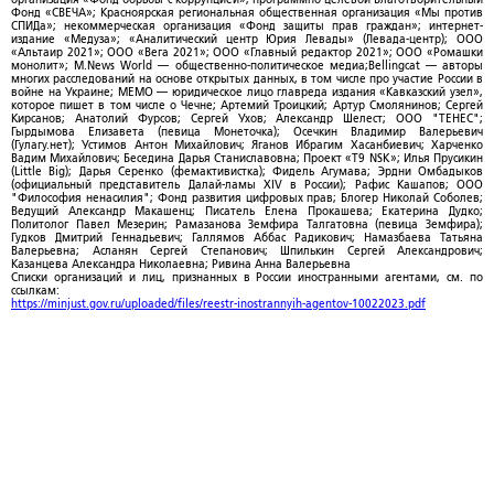
Фонд «СВЕЧА»; Красноярская региональная общественная организация «Мы против
СПИДа»; некоммерческая организация «Фонд защиты прав граждан»; интернет-
издание «Медуза»; «Аналитический центр Юрия Левады» (Левада-центр); ООО
«Альтаир 2021»; ООО «Вега 2021»; ООО «Главный редактор 2021»; ООО «Ромашки
монолит»; M.News World — общественно-политическое медиа;Bellingcat — авторы
многих расследований на основе открытых данных, в том числе про участие России в
войне на Украине; МЕМО — юридическое лицо главреда издания «Кавказский узел»,
которое пишет в том числе о Чечне; Артемий Троицкий; Артур Смолянинов; Сергей
Кирсанов; Анатолий Фурсов; Сергей Ухов; Александр Шелест; ООО "ТЕНЕС";
Гырдымова Елизавета (певица Монеточка); Осечкин Владимир Валерьевич
(Гулагу.нет); Устимов Антон Михайлович; Яганов Ибрагим Хасанбиевич; Харченко
Вадим Михайлович; Беседина Дарья Станиславовна; Проект «T9 NSK»; Илья Прусикин
(Little Big); Дарья Серенко (фемактивистка); Фидель Агумава; Эрдни Омбадыков
(официальный представитель Далай-ламы XIV в России); Рафис Кашапов; ООО
"Философия ненасилия"; Фонд развития цифровых прав; Блогер Николай Соболев;
Ведущий Александр Макашенц; Писатель Елена Прокашева; Екатерина Дудко;
Политолог Павел Мезерин; Рамазанова Земфира Талгатовна (певица Земфира);
Гудков Дмитрий Геннадьевич; Галлямов Аббас Радикович; Намазбаева Татьяна
Валерьевна; Асланян Сергей Степанович; Шпилькин Сергей Александрович;
Казанцева Александра Николаевна; Ривина Анна Валерьевна
Списки организаций и лиц, признанных в России иностранными агентами, см. по
ссылкам:
https://minjust.gov.ru/uploaded/files/reestr-inostrannyih-agentov-10022023.pdf