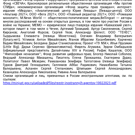
Фонд «СВЕЧА»; Красноярская региональная общественная организация «Мы против
СПИДа»; некоммерческая организация «Фонд защиты прав граждан»; интернет-
издание «Медуза»; «Аналитический центр Юрия Левады» (Левада-центр); ООО
«Альтаир 2021»; ООО «Вега 2021»; ООО «Главный редактор 2021»; ООО «Ромашки
монолит»; M.News World — общественно-политическое медиа;Bellingcat — авторы
многих расследований на основе открытых данных, в том числе про участие России в
войне на Украине; МЕМО — юридическое лицо главреда издания «Кавказский узел»,
которое пишет в том числе о Чечне; Артемий Троицкий; Артур Смолянинов; Сергей
Кирсанов; Анатолий Фурсов; Сергей Ухов; Александр Шелест; ООО "ТЕНЕС";
Гырдымова Елизавета (певица Монеточка); Осечкин Владимир Валерьевич
(Гулагу.нет); Устимов Антон Михайлович; Яганов Ибрагим Хасанбиевич; Харченко
Вадим Михайлович; Беседина Дарья Станиславовна; Проект «T9 NSK»; Илья Прусикин
(Little Big); Дарья Серенко (фемактивистка); Фидель Агумава; Эрдни Омбадыков
(официальный представитель Далай-ламы XIV в России); Рафис Кашапов; ООО
"Философия ненасилия"; Фонд развития цифровых прав; Блогер Николай Соболев;
Ведущий Александр Макашенц; Писатель Елена Прокашева; Екатерина Дудко;
Политолог Павел Мезерин; Рамазанова Земфира Талгатовна (певица Земфира);
Гудков Дмитрий Геннадьевич; Галлямов Аббас Радикович; Намазбаева Татьяна
Валерьевна; Асланян Сергей Степанович; Шпилькин Сергей Александрович;
Казанцева Александра Николаевна; Ривина Анна Валерьевна
Списки организаций и лиц, признанных в России иностранными агентами, см. по
ссылкам:
https://minjust.gov.ru/uploaded/files/reestr-inostrannyih-agentov-10022023.pdf