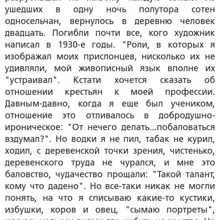
ушедших в одну ночь полутора сотен
односельчан, вернулось в деревню человек
двадцать. Погибли почти все, кого художник
написал в 1930-е годы. "Роли, в которых я
изображал моих прислонцев, нисколько их не
удивляли, мой живописный язык вполне их
"устраивал". Кстати хочется сказать об
отношении крестьян к моей профессии.
Давным-давно, когда я еще был учеником,
отношение это отливалось в добродушно-
ироническое: "От нечего делать...побаловаться
вздумал?". Но водки я не пил, табак не курил,
ходил, с деревенской точки зрения, чистенько,
деревенского труда не чурался, и мне это
баловство, чудачество прощали: "Такой талант,
кому что дадено". Но все-таки никак не могли
понять, на что я списываю какие-то кустики,
избушки, коров и овец, "сымаю портреты",