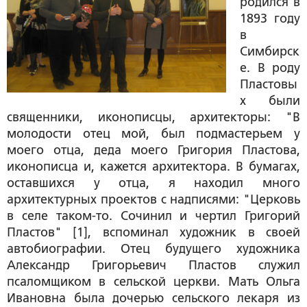
родился в
1893 году
в
Симбирск
е. В роду
Пластовы
х были
священники, иконописцы, архитекторы: "В
молодости отец мой, был подмастерьем у
моего отца, деда моего Григория Пластова,
иконописца и, кажется архитектора. В бумагах,
оставшихся у отца, я находил много
архитектурных проектов с надписями: "Церковь
в селе таком-то. Сочинил и чертил Григорий
Пластов" [
1
], вспоминал художник в своей
автобиографии. Отец будущего художника
Александр Григорьевич Пластов служил
псаломщиком в сельской церкви. Мать Ольга
Ивановна была дочерью сельского лекаря из