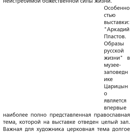
неистребимой божественной силы жизни.
Особенно
стью
выставки:
"Аркадий
Пластов.
Образы
русской
жизни" в
музее-
заповедн
ике
Царицын
о
является
впервые
наиболее полно представленная православная
тема, которой на выставке отведен целый зал.
Важная для художника церковная тема долгое