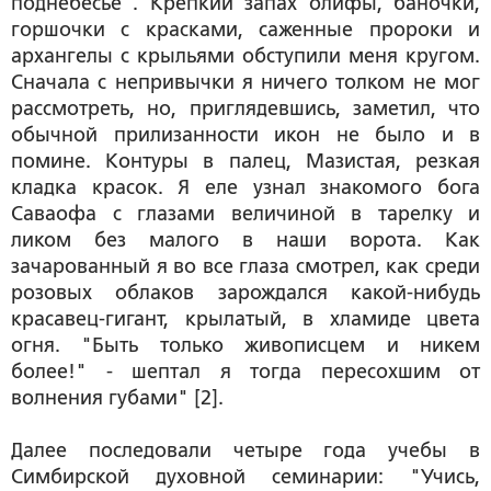
поднебесье". Крепкий запах олифы, баночки,
горшочки с красками, саженные пророки и
архангелы с крыльями обступили меня кругом.
Сначала с непривычки я ничего толком не мог
рассмотреть, но, приглядевшись, заметил, что
обычной прилизанности икон не было и в
помине. Контуры в палец, Мазистая, резкая
кладка красок. Я еле узнал знакомого бога
Саваофа с глазами величиной в тарелку и
ликом без малого в наши ворота. Как
зачарованный я во все глаза смотрел, как среди
розовых облаков зарождался какой-нибудь
красавец-гигант, крылатый, в хламиде цвета
огня. "Быть только живописцем и никем
более!" - шептал я тогда пересохшим от
волнения губами" [
2
].
Далее последовали четыре года учебы в
Симбирской духовной семинарии: "Учись,