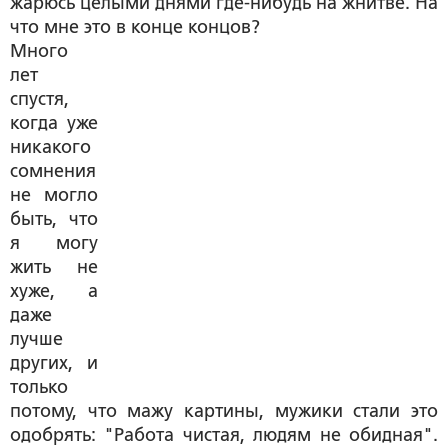
жарюсь целыми днями где-нибудь на жнитве. На
что мне это в конце концов?
Много
лет
спустя,
когда уже
никакого
сомнения
не могло
быть, что
я могу
жить не
хуже, а
даже
лучше
других, и
только
потому, что мажу картины, мужики стали это
одобрять: "Работа чистая, людям не обидная".