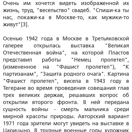
Очень им хочется видеть изображенной их
жизнь, труд, "весельство" свадеб. "Спиши-ка ты
нас, покажи-ка в Москве-то, как мужики-то
живут"[
3
].
Осенью 1942 года в Москве в Третьяковской
галерее открылась выставка "Великая
Отечественная война", на которой Пластов
представил работы "Немец пролетел",
(измененное на "Фашист пролетел"), "К
партизанам", "Защита родного очага". Картина
"Фашист пролетел", висела в 1943 году в
Тегеране во время проведения совещания глав
трех великих держав, решавших вопрос об
открытии второго фронта. В ней передана
сущность войны - смерть мальчика среди
мирной красоты природы. Авторский вариант
1971 года зрители могут увидеть на выставке в
Царицыно. В трудные военные годы художник