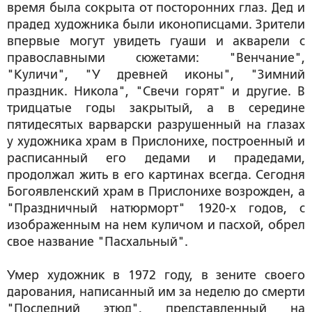
время была сокрыта от посторонних глаз. Дед и
прадед художника были иконописцами. Зрители
впервые могут увидеть гуаши и акварели с
православными сюжетами: "Венчание",
"Куличи", "У древней иконы", "Зимний
праздник. Никола", "Свечи горят" и другие. В
тридцатые годы закрытый, а в середине
пятидесятых варварски разрушенный на глазах
у художника храм в Прислонихе, построенный и
расписанный его дедами и прадедами,
продолжал жить в его картинах всегда. Сегодня
Богоявленский храм в Прислонихе возрожден, а
"Праздничный натюрморт" 1920-х годов, с
изображенным на нем куличом и пасхой, обрел
свое название "Пасхальный".
Умер художник в 1972 году, в зените своего
дарования, написанный им за неделю до смерти
"Последний этюд", представленный на