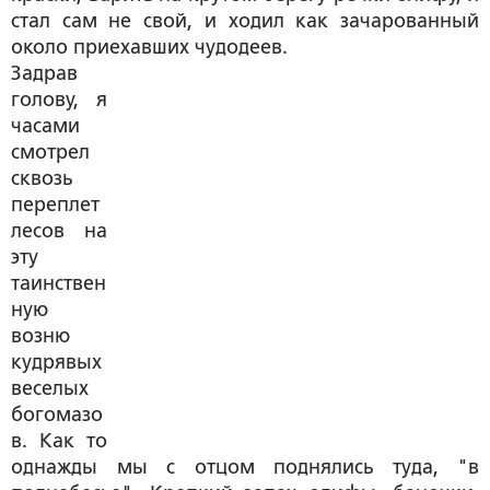
стал сам не свой, и ходил как зачарованный
около приехавших чудодеев.
Задрав
голову, я
часами
смотрел
сквозь
переплет
лесов на
эту
таинствен
ную
возню
кудрявых
веселых
богомазо
в. Как то
однажды мы с отцом поднялись туда, "в