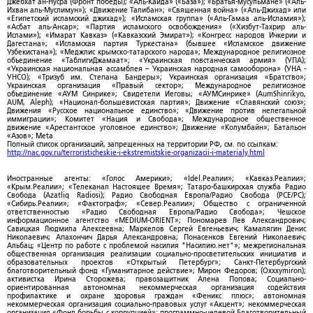
Джебхат ан-Нусра (Фронт победы); «Аль-Каида» («База»); «Братья-мусульмане» («Аль-
Ихван аль-Муслимун»); «Движение Талибан»; «Священная война» («Аль-Джихад» или
«Египетский исламский джихад»); «Исламская группа» («Аль-Гамаа аль-Исламия»);
«Асбат аль-Ансар»; «Партия исламского освобождения» («Хизбут-Тахрир аль-
Ислами»); «Имарат Кавказ» («Кавказский Эмират»); «Конгресс народов Ичкерии и
Дагестана»; «Исламская партия Туркестана» (бывшее «Исламское движение
Узбекистана»); «Меджлис крымско-татарского народа»; Международное религиозное
объединение «ТаблигиДжамаат»; «Украинская повстанческая армия» (УПА);
«Украинская национальная ассамблея – Украинская народная самооборона» (УНА -
УНСО); «Тризуб им. Степана Бандеры»; Украинская организация «Братство»;
Украинская организация «Правый сектор»; Международное религиозное
объединение «АУМ Синрике»; Свидетели Иеговы; «АУМСинрике» (AumShinrikyo,
AUM, Aleph); «Национал-большевистская партия»; Движение «Славянский союз»;
Движения «Русское национальное единство»; «Движение против нелегальной
иммиграции»; Комитет «Нация и Свобода»; Международное общественное
движение «Арестантское уголовное единство»; Движение «Колумбайн»; Батальон
«Азов»; Meta
Полный список организаций, запрещенных на территории РФ, см. по ссылкам:
http://nac.gov.ru/terroristicheskie-i-ekstremistskie-organizacii-i-materialy.html
Иностранные агенты: «Голос Америки»; «Idel.Реалии»; «Кавказ.Реалии»;
«Крым.Реалии»; «Телеканал Настоящее Время»; Татаро-башкирская служба Радио
Свобода (Azatliq Radiosi); Радио Свободная Европа/Радио Свобода (PCE/PC);
«Сибирь.Реалии»; «Фактограф»; «Север.Реалии»; Общество с ограниченной
ответственностью «Радио Свободная Европа/Радио Свобода»; Чешское
информационное агентство «MEDIUM-ORIENT»; Пономарев Лев Александрович;
Савицкая Людмила Алексеевна; Маркелов Сергей Евгеньевич; Камалягин Денис
Николаевич; Апахончич Дарья Александровна; Понасенков Евгений Николаевич;
Альбац; «Центр по работе с проблемой насилия "Насилию.нет"»; межрегиональная
общественная организация реализации социально-просветительских инициатив и
образовательных проектов «Открытый Петербург»; Санкт-Петербургский
благотворительный фонд «Гуманитарное действие»; Мирон Федоров; (Oxxxymiron);
активистка Ирина Сторожева; правозащитник Алена Попова; Социально-
ориентированная автономная некоммерческая организация содействия
профилактике и охране здоровья граждан «Феникс плюс»; автономная
некоммерческая организация социально-правовых услуг «Акцент»; некоммерческая
организация «Фонд борьбы с коррупцией»; программно-целевой Благотворительный