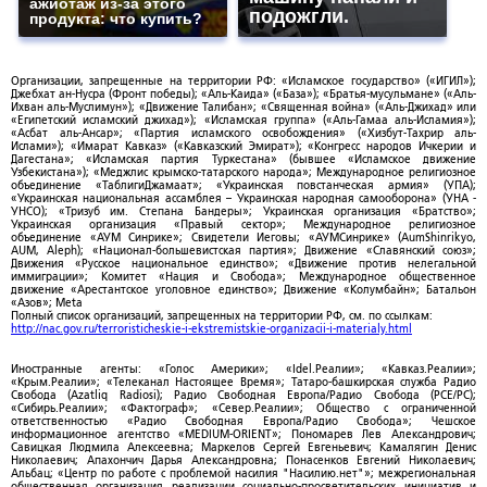
ажиотаж из-за этого
подожгли.
продукта: что купить?
Организации, запрещенные на территории РФ: «Исламское государство» («ИГИЛ»);
Джебхат ан-Нусра (Фронт победы); «Аль-Каида» («База»); «Братья-мусульмане» («Аль-
Ихван аль-Муслимун»); «Движение Талибан»; «Священная война» («Аль-Джихад» или
«Египетский исламский джихад»); «Исламская группа» («Аль-Гамаа аль-Исламия»);
«Асбат аль-Ансар»; «Партия исламского освобождения» («Хизбут-Тахрир аль-
Ислами»); «Имарат Кавказ» («Кавказский Эмират»); «Конгресс народов Ичкерии и
Дагестана»; «Исламская партия Туркестана» (бывшее «Исламское движение
Узбекистана»); «Меджлис крымско-татарского народа»; Международное религиозное
объединение «ТаблигиДжамаат»; «Украинская повстанческая армия» (УПА);
«Украинская национальная ассамблея – Украинская народная самооборона» (УНА -
УНСО); «Тризуб им. Степана Бандеры»; Украинская организация «Братство»;
Украинская организация «Правый сектор»; Международное религиозное
объединение «АУМ Синрике»; Свидетели Иеговы; «АУМСинрике» (AumShinrikyo,
AUM, Aleph); «Национал-большевистская партия»; Движение «Славянский союз»;
Движения «Русское национальное единство»; «Движение против нелегальной
иммиграции»; Комитет «Нация и Свобода»; Международное общественное
движение «Арестантское уголовное единство»; Движение «Колумбайн»; Батальон
«Азов»; Meta
Полный список организаций, запрещенных на территории РФ, см. по ссылкам:
http://nac.gov.ru/terroristicheskie-i-ekstremistskie-organizacii-i-materialy.html
Иностранные агенты: «Голос Америки»; «Idel.Реалии»; «Кавказ.Реалии»;
«Крым.Реалии»; «Телеканал Настоящее Время»; Татаро-башкирская служба Радио
Свобода (Azatliq Radiosi); Радио Свободная Европа/Радио Свобода (PCE/PC);
«Сибирь.Реалии»; «Фактограф»; «Север.Реалии»; Общество с ограниченной
ответственностью «Радио Свободная Европа/Радио Свобода»; Чешское
информационное агентство «MEDIUM-ORIENT»; Пономарев Лев Александрович;
Савицкая Людмила Алексеевна; Маркелов Сергей Евгеньевич; Камалягин Денис
Николаевич; Апахончич Дарья Александровна; Понасенков Евгений Николаевич;
Альбац; «Центр по работе с проблемой насилия "Насилию.нет"»; межрегиональная
общественная организация реализации социально-просветительских инициатив и