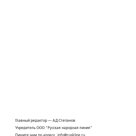
Главный редактор — А.Д.Степанов
Учредитель ООО "Русская народная линия"
Пишите нам по адресу
info@ruskline.ru