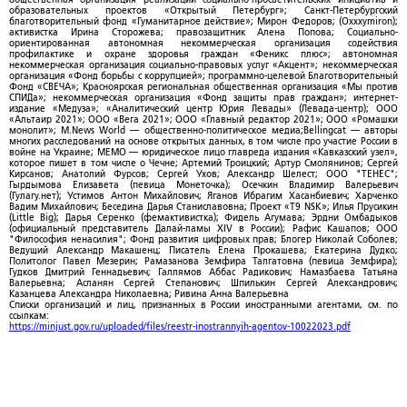
образовательных проектов «Открытый Петербург»; Санкт-Петербургский
благотворительный фонд «Гуманитарное действие»; Мирон Федоров; (Oxxxymiron);
активистка Ирина Сторожева; правозащитник Алена Попова; Социально-
ориентированная автономная некоммерческая организация содействия
профилактике и охране здоровья граждан «Феникс плюс»; автономная
некоммерческая организация социально-правовых услуг «Акцент»; некоммерческая
организация «Фонд борьбы с коррупцией»; программно-целевой Благотворительный
Фонд «СВЕЧА»; Красноярская региональная общественная организация «Мы против
СПИДа»; некоммерческая организация «Фонд защиты прав граждан»; интернет-
издание «Медуза»; «Аналитический центр Юрия Левады» (Левада-центр); ООО
«Альтаир 2021»; ООО «Вега 2021»; ООО «Главный редактор 2021»; ООО «Ромашки
монолит»; M.News World — общественно-политическое медиа;Bellingcat — авторы
многих расследований на основе открытых данных, в том числе про участие России в
войне на Украине; МЕМО — юридическое лицо главреда издания «Кавказский узел»,
которое пишет в том числе о Чечне; Артемий Троицкий; Артур Смолянинов; Сергей
Кирсанов; Анатолий Фурсов; Сергей Ухов; Александр Шелест; ООО "ТЕНЕС";
Гырдымова Елизавета (певица Монеточка); Осечкин Владимир Валерьевич
(Гулагу.нет); Устимов Антон Михайлович; Яганов Ибрагим Хасанбиевич; Харченко
Вадим Михайлович; Беседина Дарья Станиславовна; Проект «T9 NSK»; Илья Прусикин
(Little Big); Дарья Серенко (фемактивистка); Фидель Агумава; Эрдни Омбадыков
(официальный представитель Далай-ламы XIV в России); Рафис Кашапов; ООО
"Философия ненасилия"; Фонд развития цифровых прав; Блогер Николай Соболев;
Ведущий Александр Макашенц; Писатель Елена Прокашева; Екатерина Дудко;
Политолог Павел Мезерин; Рамазанова Земфира Талгатовна (певица Земфира);
Гудков Дмитрий Геннадьевич; Галлямов Аббас Радикович; Намазбаева Татьяна
Валерьевна; Асланян Сергей Степанович; Шпилькин Сергей Александрович;
Казанцева Александра Николаевна; Ривина Анна Валерьевна
Списки организаций и лиц, признанных в России иностранными агентами, см. по
ссылкам:
https://minjust.gov.ru/uploaded/files/reestr-inostrannyih-agentov-10022023.pdf