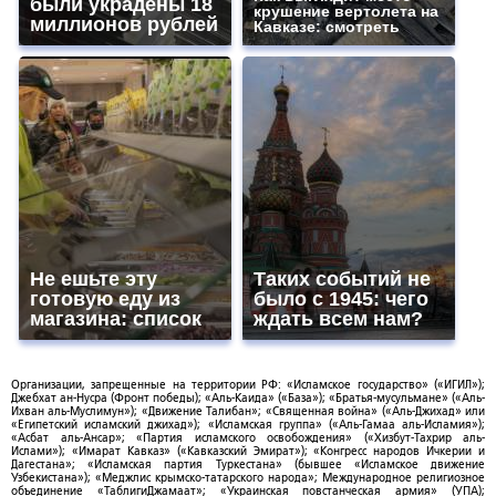
были украдены 18
крушение вертолета на
миллионов рублей
Кавказе: смотреть
Не ешьте эту
Таких событий не
готовую еду из
было с 1945: чего
магазина: список
ждать всем нам?
Организации, запрещенные на территории РФ: «Исламское государство» («ИГИЛ»);
Джебхат ан-Нусра (Фронт победы); «Аль-Каида» («База»); «Братья-мусульмане» («Аль-
Ихван аль-Муслимун»); «Движение Талибан»; «Священная война» («Аль-Джихад» или
«Египетский исламский джихад»); «Исламская группа» («Аль-Гамаа аль-Исламия»);
«Асбат аль-Ансар»; «Партия исламского освобождения» («Хизбут-Тахрир аль-
Ислами»); «Имарат Кавказ» («Кавказский Эмират»); «Конгресс народов Ичкерии и
Дагестана»; «Исламская партия Туркестана» (бывшее «Исламское движение
Узбекистана»); «Меджлис крымско-татарского народа»; Международное религиозное
объединение «ТаблигиДжамаат»; «Украинская повстанческая армия» (УПА);