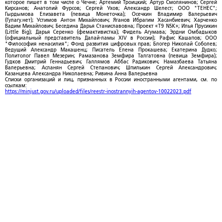
которое пишет в том числе о Чечне; Артемий Троицкий; Артур Смолянинов; Сергей
Кирсанов; Анатолий Фурсов; Сергей Ухов; Александр Шелест; ООО "ТЕНЕС";
Гырдымова Елизавета (певица Монеточка); Осечкин Владимир Валерьевич
(Гулагу.нет); Устимов Антон Михайлович; Яганов Ибрагим Хасанбиевич; Харченко
Вадим Михайлович; Беседина Дарья Станиславовна; Проект «T9 NSK»; Илья Прусикин
(Little Big); Дарья Серенко (фемактивистка); Фидель Агумава; Эрдни Омбадыков
(официальный представитель Далай-ламы XIV в России); Рафис Кашапов; ООО
"Философия ненасилия"; Фонд развития цифровых прав; Блогер Николай Соболев;
Ведущий Александр Макашенц; Писатель Елена Прокашева; Екатерина Дудко;
Политолог Павел Мезерин; Рамазанова Земфира Талгатовна (певица Земфира);
Гудков Дмитрий Геннадьевич; Галлямов Аббас Радикович; Намазбаева Татьяна
Валерьевна; Асланян Сергей Степанович; Шпилькин Сергей Александрович;
Казанцева Александра Николаевна; Ривина Анна Валерьевна
Списки организаций и лиц, признанных в России иностранными агентами, см. по
ссылкам:
https://minjust.gov.ru/uploaded/files/reestr-inostrannyih-agentov-10022023.pdf