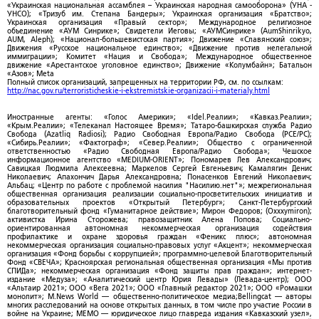
«Украинская национальная ассамблея – Украинская народная самооборона» (УНА -
УНСО); «Тризуб им. Степана Бандеры»; Украинская организация «Братство»;
Украинская организация «Правый сектор»; Международное религиозное
объединение «АУМ Синрике»; Свидетели Иеговы; «АУМСинрике» (AumShinrikyo,
AUM, Aleph); «Национал-большевистская партия»; Движение «Славянский союз»;
Движения «Русское национальное единство»; «Движение против нелегальной
иммиграции»; Комитет «Нация и Свобода»; Международное общественное
движение «Арестантское уголовное единство»; Движение «Колумбайн»; Батальон
«Азов»; Meta
Полный список организаций, запрещенных на территории РФ, см. по ссылкам:
http://nac.gov.ru/terroristicheskie-i-ekstremistskie-organizacii-i-materialy.html
Иностранные агенты: «Голос Америки»; «Idel.Реалии»; «Кавказ.Реалии»;
«Крым.Реалии»; «Телеканал Настоящее Время»; Татаро-башкирская служба Радио
Свобода (Azatliq Radiosi); Радио Свободная Европа/Радио Свобода (PCE/PC);
«Сибирь.Реалии»; «Фактограф»; «Север.Реалии»; Общество с ограниченной
ответственностью «Радио Свободная Европа/Радио Свобода»; Чешское
информационное агентство «MEDIUM-ORIENT»; Пономарев Лев Александрович;
Савицкая Людмила Алексеевна; Маркелов Сергей Евгеньевич; Камалягин Денис
Николаевич; Апахончич Дарья Александровна; Понасенков Евгений Николаевич;
Альбац; «Центр по работе с проблемой насилия "Насилию.нет"»; межрегиональная
общественная организация реализации социально-просветительских инициатив и
образовательных проектов «Открытый Петербург»; Санкт-Петербургский
благотворительный фонд «Гуманитарное действие»; Мирон Федоров; (Oxxxymiron);
активистка Ирина Сторожева; правозащитник Алена Попова; Социально-
ориентированная автономная некоммерческая организация содействия
профилактике и охране здоровья граждан «Феникс плюс»; автономная
некоммерческая организация социально-правовых услуг «Акцент»; некоммерческая
организация «Фонд борьбы с коррупцией»; программно-целевой Благотворительный
Фонд «СВЕЧА»; Красноярская региональная общественная организация «Мы против
СПИДа»; некоммерческая организация «Фонд защиты прав граждан»; интернет-
издание «Медуза»; «Аналитический центр Юрия Левады» (Левада-центр); ООО
«Альтаир 2021»; ООО «Вега 2021»; ООО «Главный редактор 2021»; ООО «Ромашки
монолит»; M.News World — общественно-политическое медиа;Bellingcat — авторы
многих расследований на основе открытых данных, в том числе про участие России в
войне на Украине; МЕМО — юридическое лицо главреда издания «Кавказский узел»,