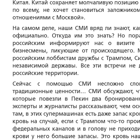
Китая. Китай сохраняет молчаливую позицию п
по всему, не хочет становиться заложнико
отношениями с Москвой».
На самом деле, наши СМИ вряд ли знают, ка
официально. Откуда им это знать? Но пор
российским информируют нас о визите Т
бизнесмены, ликующие от происходящего. 
российским лоббистам дружбы с Трампом, Си 
независимой державы. Все эти встречи не 
российские территории.
Сейчас с помощью СМИ несложно слома
традиционные ценности… СМИ обсуждают, что
которые повезли в Пекин два бронирован
эксперты и журналисты рассказывают, чем ос
там, в этих супермашинах есть даже запас кр
кровь на случай, если с Трампом что-то про
федеральных каналов и в голову не приходит
крови у него большие запасы. Это кровь на