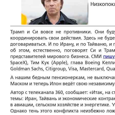
Низкопок
Трамп и Си вовсе не противники. Они буду
координировать свои действия. Здесь не буд
договариваться. И по Ирану, и по Тайваню, и 
об этом, естественно, поговорят Си и Тра
представителей мирового бизнеса. СМИ
пишу
SpaceX), Тим Кук (Apple), глава Boeing Келл
Goldman Sachs, Citigroup, Visa, Mastercard, Q
А нашим бедным пенсионеркам, не выключающ
Маском и теперь Илон ведёт свою независиму
Автор с телеканала 360, сообщает: «Итак, на
темы: Иран, Тайвань и экономические контра
в авиации, сельском хозяйстве и энергетике.
Однако тень этого конфликта неизбежно ло