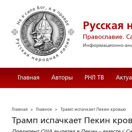
Русская 
Православие. С
Информационно-ана
Главная
Авторы
РНЛ ТВ
Акту
Главная
>
Главное
>
Трамп испачкает Пекин кровью
Трамп испачкает Пекин кро
Президент США вылетел в Пекин – вместе с С