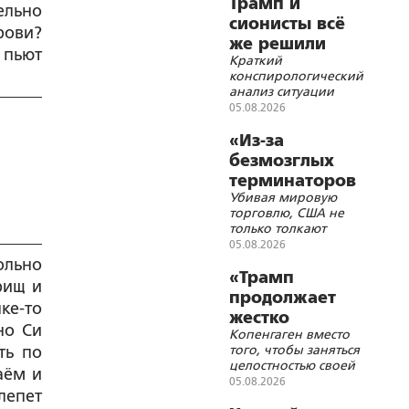
Трамп и
ельно
сионисты всё
рови?
же решили
 пьют
Краткий
убить лидера
конспирологический
Ирана
анализ ситуации
05.08.2026
«Из-за
безмозглых
терминаторов
Убивая мировую
новый мир
торговлю, США не
придётся
только толкают
строить
человечество к
05.08.2026
заново»
экономической
ольно
деградации, но и к
«Трамп
рищ и
деградации мер
продолжает
доверия
ке-то
жестко
но Си
Копенгаген вместо
троллить
того, чтобы заняться
ть по
Данию»
целостностью своей
аём и
страны, с головой
05.08.2026
лепет
погрузился в