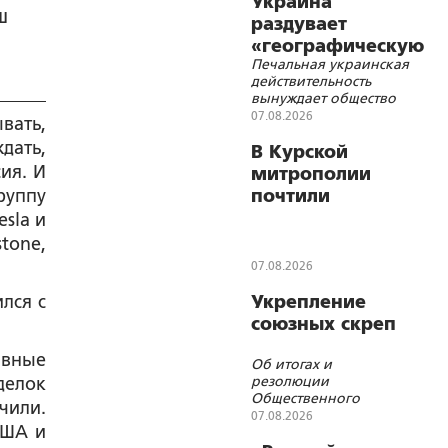
Украина
ш
раздувает
«географическую
Печальная украинская
войну» с
действительность
Польшей
вынуждает общество
требовать новой
07.08.2026
вать,
порции «победного»
дать,
наркотика – иначе
В Курской
начинается ломка
сия. И
митрополии
руппу
почтили
память жертв
esla и
трагических
tone,
событий 6
07.08.2026
августа 2024
лся с
Укрепление
года
союзных скреп
авные
Об итогах и
резолюции
делок
Общественного
чили.
военно-
07.08.2026
США и
патриотического