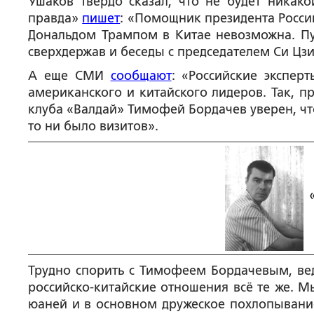
Ушаков твёрдо сказал, что не будет никак
правда»
пишет
: «Помощник президента Росси
Дональдом Трампом в Китае невозможна. Пу
сверхдержав и беседы с председателем Си Цзи
А еще СМИ
сообщают
: «Российские экспер
американского и китайского лидеров. Так, 
клуба «Валдай» Тимофей Бордачев уверен, чт
то ни было визитов».
Трудно спорить с Тимофеем Бордачевым, вед
российско-китайские отношения всё те же. Мы
юаней и в основном дружеское похлопывание