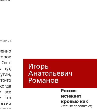
 минут
венно
торое
 Си с
Игорь
 тут,
Анатольевич
утин,
Романов
то-то
когда
Россия
м все
истекает
и это
кровью как
оссии
Нельзя веселиться,
жертвенное