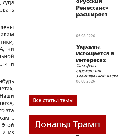
форума Союзного
«Русский
 судя
Государства
Ренессанс»
овать
расширяет
географию:
влены
честное кино
налам
идет к зрителю
06.08.2026
тики,
Украина
А, ни
истощается в
льной
интересах
сти и
Сам факт
Запада
стремления
значительной части
ибудь
украинских
06.08.2026
политических сил к
етах,
конфронтации с
 Наши
Россией, в том числе
Все статьи темы
военной, носит
ется,
иррациональный
о эта
характер
кам с
Дональд Трамп
 Этой
 и из