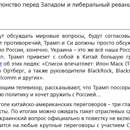
лонство перед Западом и либеральный реван
т обсуждать мировые вопросы, будут согласовы
ет противоречий, Трамп и Си должны просто обсуж
по России, конечно. Украина – это же всё наша Рос
мп. Трамп привезет с собой в Китай большую г
т
об этих людях: «Список впечатляет: Илон Маск (T
и Ортберг, а также руководители BlackRock, Blacks
ualcomm и других».
им телевизор, рассказывают, что Трамп поссори
ю политику и хочет дружить с Россией…
 столе китайско-американских переговоров – три гл
кты. По итогам можно ожидать пакет отраслевых с
 Украинский вопрос официально в повестку не вклю
жится на любые крупные переговоры с участием 