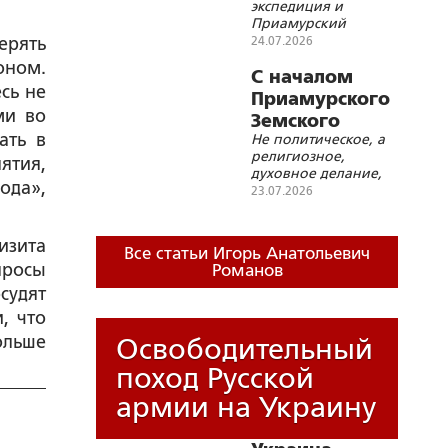
экспедиция и
Приамурский
Земский собор
ерять
24.07.2026
оном.
С началом
сь не
Приамурского
ми во
Земского
ать в
Не политическое, а
собора,
религиозное,
ятия,
дорогие
духовное делание,
русские люди!
ода»,
прежде всего, лежит
23.07.2026
в основе созидания
новой России
изита
Все статьи Игорь Анатольевич
просы
Романов
судят
, что
ольше
Освободительный
поход Русской
армии на Украину