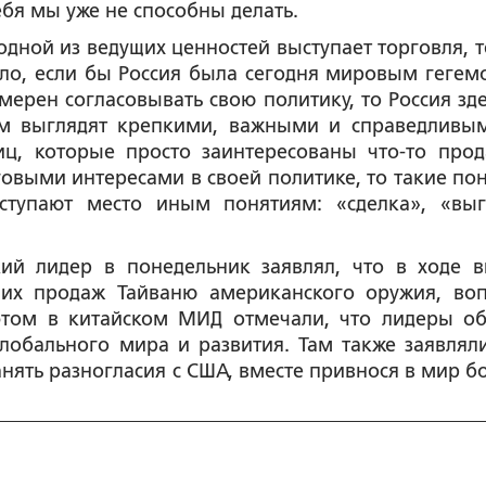
бя мы уже не способны делать.
 одной из ведущих ценностей выступает торговля, т
ело, если бы Россия была сегодня мировым гегем
амерен согласовывать свою политику, то Россия зде
ем выглядят крепкими, важными и справедливы
ц, которые просто заинтересованы что-то прод
говыми интересами в своей политике, то такие пон
уступают место иным понятиям: «сделка», «выг
ий лидер в понедельник заявлял, что в ходе в
ших продаж Тайваню американского оружия, во
этом в китайском МИД отмечали, что лидеры об
лобального мира и развития. Там также заявляли
анять разногласия с США, вместе привнося в мир б