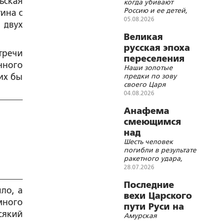
ьская
когда убивают
животное?
Россию и ее детей,
ина с
нельзя хохотать,
05.08.2026
 двух
когда распинают
Христа
Великая
русская эпоха
тречи
переселения
нного
Наши золотые
на восток
их бы
предки по зову
своего Царя
отправились на край
04.08.2026
света строить Святую
Русь с крестами и
Анафема
куполами
смеющимся
православных
над
храмов
Шесть человек
страдающей
погибли в результате
Россией!
ракетного удара,
буднично,
28.07.2026
привычно,
отвлечённо, под
Последние
ло, а
веселье и смех
вехи Царского
фестивалей…
много
пути Руси на
сякий
Амурская
Восток