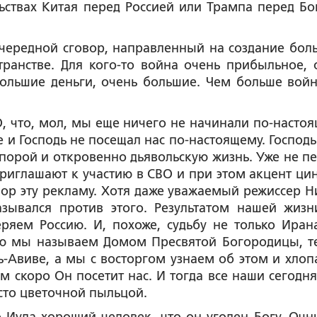
ьствах Китая перед Россией или Трампа перед Бо
о очередной сговор, направленный на создание бол
транстве. Для кого-то война очень прибыльное, 
большие деньги, очень большие. Чем больше войн
О, что, мол, мы еще ничего не начинали по-настоя
е и Господь не посещал нас по-настоящему. Господь
а порой и откровенно дьявольскую жизнь. Уже не п
 приглашают к участию в СВО и при этом акцент ци
 пор эту рекламу. Хотя даже уважаемый режиссер Н
зывался против этого. Результатом нашей жизн
еряем Россию. И, похоже, судьбу не только Иран
рую мы называем Домом Пресвятой Богородицы, т
ь-Авиве, а мы с восторгом узнаем об этом и хлоп
сем скоро Он посетит нас. И тогда все наши сегодн
сто цветочной пыльцой.