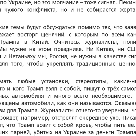
о Украине, но это молчание – тоже сигнал. Пекин,
м чужого конфликта, но и не собирается жертв
кие темы будут обсуждаться помимо тех, что зая
ажает восторг щенячий, с которым по всем ка
рампа в Китай. Очнитесь, журналисты, поли
Мы чужие на этом празднике. Ни Китаю, ни СШ
и Нетаньяху мы, Россия, не нужны в качестве си
для того, чтобы укреплять традиционные ценно
ть любые установки, стереотипы, какие-н
 и кого Трамп взял с собой, пишут о трёх самол
ных автомобиля и много всего необходимого.
нащены автомобили, как они называются. Оказыва
ови для Трампа. Журналисты отчего-то уверенны, чт
изойдёт, например, отстрелят очередное ухо. Писа
, что Трамп возит с собой кровь, чтобы пить ее.
ших парней, убитых на Украине за деньги Трампа