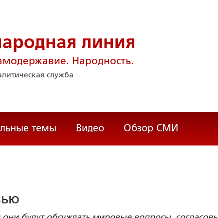
народная линия
амодержавие. Народность.
литическая служба
альные темы
Видео
Обзор СМИ
вью
и они будут обсуждать мировые вопросы, согласов