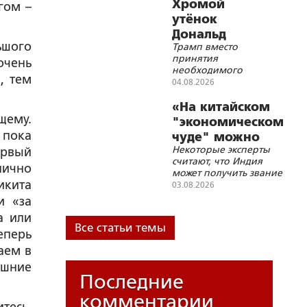
украинскую трясину
Хромой
гом –
утёнок
Дональд
ьшого
Трамп вместо
принятия
очень
необходимого
, тем
решения на согласие
04.08.2026
на мир на иранских
условиях проводит
«На китайском
непрерывные
щему.
"экономическом
совещания с
 пока
чуде" можно
военными, на
Некоторые эксперты
ервый
поставить
которых они не
считают, что Индия
могут дать ему
точку»
нично
может получить звание
необходимый ответ
икита
«локомотива мировой
03.08.2026
с гарантиями
экономики»
победы над Ираном
и «за
а или
Все статьи темы
еперь
аем в
яшние
Последние
комментарии