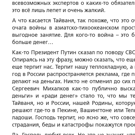
всевозможных экспертов о каких-то обязател
это всё лишь лепет и очень жалкий.
А что касается Тайваня, так похоже, что эт
очага войны в азиатско-тихоокеанском прос
выгодное занятие. Для кого-то война – это 
больше денег…
Как-то Президент Путин сказал по поводу СВ
Опираясь на эту фразу, можно сказать, что ещ
еще терпит нас. Терпит нашу теплохладную, 
год в России распространяется реклама, где
делают на деньгах. Никто не отменил до сих
Сергеевич Михалков как-то публично выска
деньги» и «ради денег» стало то, что мы т
Тайваня, но и России, нашей Родины, кото
решают где-то в Пекине, Вашингтоне или Тел
ладоши. Господь терпит, но ясно же, что сов
страдания, беды и катастрофы покажутся про