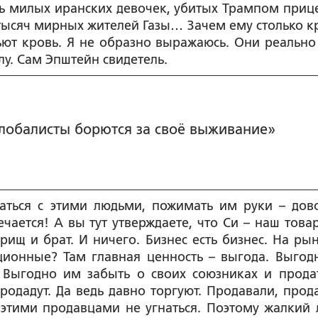
овь милых иранских девочек, убитых Трампом приц
тысяч мирных жителей Газы… Зачем ему столько к
ьют кровь. Я не образно выражаюсь. Они реально
у. Сам Эпштейн свидетель.
Глобалисты борются за своё выживание»
чаться с этими людьми, пожимать им руки – дов
чается! А вы тут утверждаете, что Си – наш това
рищ и брат. И ничего. Бизнес есть бизнес. На рын
ционные? Там главная ценность – выгода. Выгод
. Выгодно им забыть о своих союзниках и прода
одадут. Да ведь давно торгуют. Продавали, прод
 этими продавцами не угнаться. Поэтому жалкий 