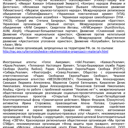
«Асбат аль-Ансар»; «Партия исламского освобождения» («Хизбут-Тахрир аль-
Ислами»); «Имарат Кавказ» («Кавказский Эмират»); «Конгресс народов Ичкерии и
Дагестана»; «Исламская партия Туркестана» (бывшее «Исламское движение
Узбекистана»); «Меджлис крымско-татарского народа»; Международное религиозное
объединение «ТаблигиДжамаат»; «Украинская повстанческая армия» (УПА);
«Украинская национальная ассамблея – Украинская народная самооборона» (УНА -
УНСО); «Тризуб им. Степана Бандеры»; Украинская организация «Братство»;
Украинская организация «Правый сектор»; Международное религиозное
объединение «АУМ Синрике»; Свидетели Иеговы; «АУМСинрике» (AumShinrikyo,
AUM, Aleph); «Национал-большевистская партия»; Движение «Славянский союз»;
Движения «Русское национальное единство»; «Движение против нелегальной
иммиграции»; Комитет «Нация и Свобода»; Международное общественное
движение «Арестантское уголовное единство»; Движение «Колумбайн»; Батальон
«Азов»; Meta
Полный список организаций, запрещенных на территории РФ, см. по ссылкам:
http://nac.gov.ru/terroristicheskie-i-ekstremistskie-organizacii-i-materialy.html
Иностранные агенты: «Голос Америки»; «Idel.Реалии»; «Кавказ.Реалии»;
«Крым.Реалии»; «Телеканал Настоящее Время»; Татаро-башкирская служба Радио
Свобода (Azatliq Radiosi); Радио Свободная Европа/Радио Свобода (PCE/PC);
«Сибирь.Реалии»; «Фактограф»; «Север.Реалии»; Общество с ограниченной
ответственностью «Радио Свободная Европа/Радио Свобода»; Чешское
информационное агентство «MEDIUM-ORIENT»; Пономарев Лев Александрович;
Савицкая Людмила Алексеевна; Маркелов Сергей Евгеньевич; Камалягин Денис
Николаевич; Апахончич Дарья Александровна; Понасенков Евгений Николаевич;
Альбац; «Центр по работе с проблемой насилия "Насилию.нет"»; межрегиональная
общественная организация реализации социально-просветительских инициатив и
образовательных проектов «Открытый Петербург»; Санкт-Петербургский
благотворительный фонд «Гуманитарное действие»; Мирон Федоров; (Oxxxymiron);
активистка Ирина Сторожева; правозащитник Алена Попова; Социально-
ориентированная автономная некоммерческая организация содействия
профилактике и охране здоровья граждан «Феникс плюс»; автономная
некоммерческая организация социально-правовых услуг «Акцент»; некоммерческая
организация «Фонд борьбы с коррупцией»; программно-целевой Благотворительный
Фонд «СВЕЧА»; Красноярская региональная общественная организация «Мы против
СПИДа»; некоммерческая организация «Фонд защиты прав граждан»; интернет-
издание «Медуза»; «Аналитический центр Юрия Левады» (Левада-центр); ООО