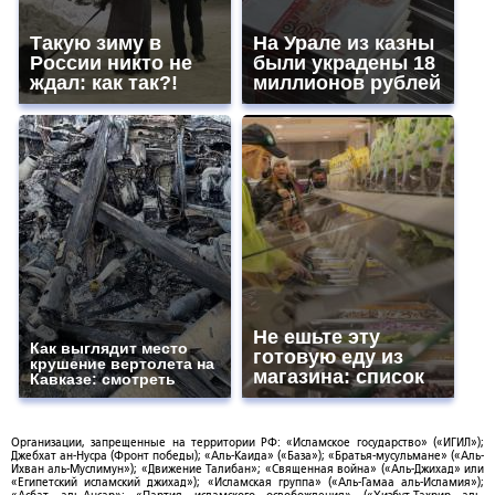
Такую зиму в
На Урале из казны
России никто не
были украдены 18
ждал: как так?!
миллионов рублей
Не ешьте эту
Как выглядит место
готовую еду из
крушение вертолета на
магазина: список
Кавказе: смотреть
Организации, запрещенные на территории РФ: «Исламское государство» («ИГИЛ»);
Джебхат ан-Нусра (Фронт победы); «Аль-Каида» («База»); «Братья-мусульмане» («Аль-
Ихван аль-Муслимун»); «Движение Талибан»; «Священная война» («Аль-Джихад» или
«Египетский исламский джихад»); «Исламская группа» («Аль-Гамаа аль-Исламия»);