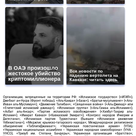
В ОАЭ произошло
Все новости по
жестокое убийство
падению вертолета на
криптомиллионера
Кавказе: читать здесь
Организации, запрещенные на территории РФ: «Исламское государство» («ИГИЛ»);
Джебхат ан-Нусра (Фронт победы); «Аль-Каида» («База»); «Братья-мусульмане» («Аль-
Ихван аль-Муслимун»); «Движение Талибан»; «Священная война» («Аль-Джихад» или
«Египетский исламский джихад»); «Исламская группа» («Аль-Гамаа аль-Исламия»);
«Асбат аль-Ансар»; «Партия исламского освобождения» («Хизбут-Тахрир аль-
Ислами»); «Имарат Кавказ» («Кавказский Эмират»); «Конгресс народов Ичкерии и
Дагестана»; «Исламская партия Туркестана» (бывшее «Исламское движение
Узбекистана»); «Меджлис крымско-татарского народа»; Международное религиозное
объединение «ТаблигиДжамаат»; «Украинская повстанческая армия» (УПА);
«Украинская национальная ассамблея – Украинская народная самооборона» (УНА -
УНСО); «Тризуб им. Степана Бандеры»; Украинская организация «Братство»;