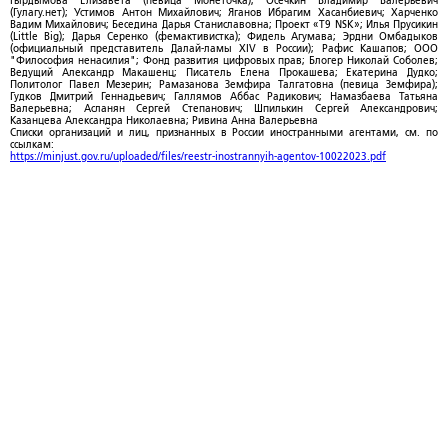
Гырдымова Елизавета (певица Монеточка); Осечкин Владимир Валерьевич
(Гулагу.нет); Устимов Антон Михайлович; Яганов Ибрагим Хасанбиевич; Харченко
Вадим Михайлович; Беседина Дарья Станиславовна; Проект «T9 NSK»; Илья Прусикин
(Little Big); Дарья Серенко (фемактивистка); Фидель Агумава; Эрдни Омбадыков
(официальный представитель Далай-ламы XIV в России); Рафис Кашапов; ООО
"Философия ненасилия"; Фонд развития цифровых прав; Блогер Николай Соболев;
Ведущий Александр Макашенц; Писатель Елена Прокашева; Екатерина Дудко;
Политолог Павел Мезерин; Рамазанова Земфира Талгатовна (певица Земфира);
Гудков Дмитрий Геннадьевич; Галлямов Аббас Радикович; Намазбаева Татьяна
Валерьевна; Асланян Сергей Степанович; Шпилькин Сергей Александрович;
Казанцева Александра Николаевна; Ривина Анна Валерьевна
Списки организаций и лиц, признанных в России иностранными агентами, см. по
ссылкам:
https://minjust.gov.ru/uploaded/files/reestr-inostrannyih-agentov-10022023.pdf