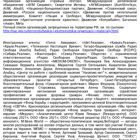
Украинская организация «Правый сектор»; Международное религиозное
объединение «АУМ Синрике»; Свидетели Иеговы; «АУМСинрике» (AumShinrikyo,
AUM, Aleph); «Национал-большевистская партия»; Движение «Славянский союз»;
Движения «Русское национальное единство»; «Движение против нелегальной
иммиграции»; Комитет «Нация и Свобода»; Международное общественное
движение «Арестантское уголовное единство»; Движение «Колумбайн»; Батальон
«Азов»; Meta
Полный список организаций, запрещенных на территории РФ, см. по ссылкам:
http://nac.gov.ru/terroristicheskie-i-ekstremistskie-organizacii-i-materialy.html
Иностранные агенты: «Голос Америки»; «Idel.Реалии»; «Кавказ.Реалии»;
«Крым.Реалии»; «Телеканал Настоящее Время»; Татаро-башкирская служба Радио
Свобода (Azatliq Radiosi); Радио Свободная Европа/Радио Свобода (PCE/PC);
«Сибирь.Реалии»; «Фактограф»; «Север.Реалии»; Общество с ограниченной
ответственностью «Радио Свободная Европа/Радио Свобода»; Чешское
информационное агентство «MEDIUM-ORIENT»; Пономарев Лев Александрович;
Савицкая Людмила Алексеевна; Маркелов Сергей Евгеньевич; Камалягин Денис
Николаевич; Апахончич Дарья Александровна; Понасенков Евгений Николаевич;
Альбац; «Центр по работе с проблемой насилия "Насилию.нет"»; межрегиональная
общественная организация реализации социально-просветительских инициатив и
образовательных проектов «Открытый Петербург»; Санкт-Петербургский
благотворительный фонд «Гуманитарное действие»; Мирон Федоров; (Oxxxymiron);
активистка Ирина Сторожева; правозащитник Алена Попова; Социально-
ориентированная автономная некоммерческая организация содействия
профилактике и охране здоровья граждан «Феникс плюс»; автономная
некоммерческая организация социально-правовых услуг «Акцент»; некоммерческая
организация «Фонд борьбы с коррупцией»; программно-целевой Благотворительный
Фонд «СВЕЧА»; Красноярская региональная общественная организация «Мы против
СПИДа»; некоммерческая организация «Фонд защиты прав граждан»; интернет-
издание «Медуза»; «Аналитический центр Юрия Левады» (Левада-центр); ООО
«Альтаир 2021»; ООО «Вега 2021»; ООО «Главный редактор 2021»; ООО «Ромашки
монолит»; M.News World — общественно-политическое медиа;Bellingcat — авторы
многих расследований на основе открытых данных, в том числе про участие России в
войне на Украине; МЕМО — юридическое лицо главреда издания «Кавказский узел»,
которое пишет в том числе о Чечне; Артемий Троицкий; Артур Смолянинов; Сергей
Кирсанов; Анатолий Фурсов; Сергей Ухов; Александр Шелест; ООО "ТЕНЕС";