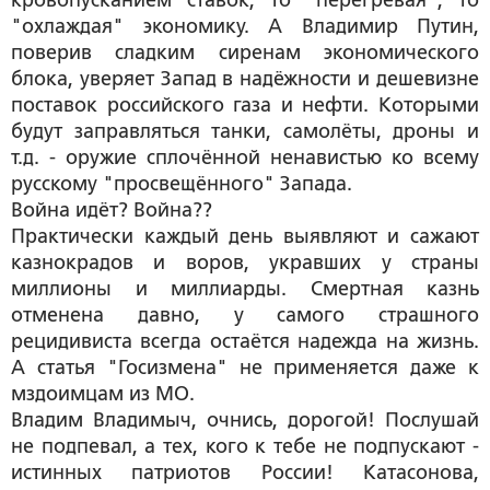
кровопусканием ставок, то "перегревая", то
"охлаждая" экономику. А Владимир Путин,
поверив сладким сиренам экономического
блока, уверяет Запад в надёжности и дешевизне
поставок российского газа и нефти. Которыми
будут заправляться танки, самолёты, дроны и
т.д. - оружие сплочённой ненавистью ко всему
русскому "просвещённого" Запада.
Война идёт? Война??
Практически каждый день выявляют и сажают
казнокрадов и воров, укравших у страны
миллионы и миллиарды. Смертная казнь
отменена давно, у самого страшного
рецидивиста всегда остаётся надежда на жизнь.
А статья "Госизмена" не применяется даже к
мздоимцам из МО.
Владим Владимыч, очнись, дорогой! Послушай
не подпевал, а тех, кого к тебе не подпускают -
истинных патриотов России! Катасонова,