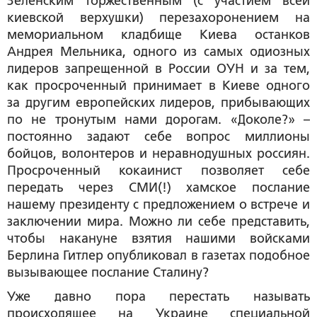
Зеленским торжественным (с участием всей
киевской верхушки) перезахоронением на
мемориальном кладбище Киева останков
Андрея Мельника, одного из самых одиозных
лидеров запрещенной в России ОУН и за тем,
как просроченный принимает в Киеве одного
за другим европейских лидеров, прибывающих
по не тронутым нами дорогам. «Доколе?» –
постоянно задают себе вопрос миллионы
бойцов, волонтеров и неравнодушных россиян.
Просроченный кокаинист позволяет себе
передать через СМИ(!) хамское послание
нашему президенту с предложением о встрече и
заключении мира. Можно ли себе представить,
чтобы накануне взятия нашими войсками
Берлина Гитлер опубликовал в газетах подобное
вызывающее послание Сталину?
Уже давно пора перестать называть
происходящее на Украине специальной