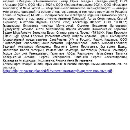
издание «Медуза»; «Аналитический центр Юрия Левады» (Левада-центр); ООО
«Альтаир 2021»; ООО «Вега 2021»; ООО «Главный редактор 2021»; ООО «Ромашки
монолит»; M.News World — общественно-политическое медиа;Bellingcat — авторы
многих расследований на основе открытых данных, в том числе про участие России в
войне на Украине; МЕМО — юридическое лицо главреда издания «Кавказский узел»,
которое пишет в том числе о Чечне; Артемий Троицкий; Артур Смолянинов; Сергей
Кирсанов; Анатолий Фурсов; Сергей Ухов; Александр Шелест; ООО "ТЕНЕС";
Гырдымова Елизавета (певица Монеточка); Осечкин Владимир Валерьевич
(Гулагу.нет); Устимов Антон Михайлович; Яганов Ибрагим Хасанбиевич; Харченко
Вадим Михайлович; Беседина Дарья Станиславовна; Проект «T9 NSK»; Илья Прусикин
(Little Big); Дарья Серенко (фемактивистка); Фидель Агумава; Эрдни Омбадыков
(официальный представитель Далай-ламы XIV в России); Рафис Кашапов; ООО
"Философия ненасилия"; Фонд развития цифровых прав; Блогер Николай Соболев;
Ведущий Александр Макашенц; Писатель Елена Прокашева; Екатерина Дудко;
Политолог Павел Мезерин; Рамазанова Земфира Талгатовна (певица Земфира);
Гудков Дмитрий Геннадьевич; Галлямов Аббас Радикович; Намазбаева Татьяна
Валерьевна; Асланян Сергей Степанович; Шпилькин Сергей Александрович;
Казанцева Александра Николаевна; Ривина Анна Валерьевна
Списки организаций и лиц, признанных в России иностранными агентами, см. по
ссылкам:
https://minjust.gov.ru/uploaded/files/reestr-inostrannyih-agentov-10022023.pdf