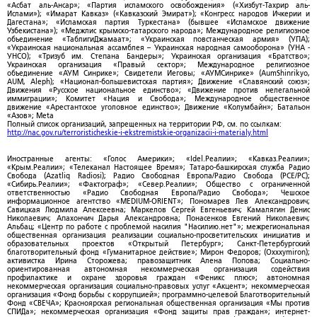
«Асбат аль-Ансар»; «Партия исламского освобождения» («Хизбут-Тахрир аль-
Ислами»); «Имарат Кавказ» («Кавказский Эмират»); «Конгресс народов Ичкерии и
Дагестана»; «Исламская партия Туркестана» (бывшее «Исламское движение
Узбекистана»); «Меджлис крымско-татарского народа»; Международное религиозное
объединение «ТаблигиДжамаат»; «Украинская повстанческая армия» (УПА);
«Украинская национальная ассамблея – Украинская народная самооборона» (УНА -
УНСО); «Тризуб им. Степана Бандеры»; Украинская организация «Братство»;
Украинская организация «Правый сектор»; Международное религиозное
объединение «АУМ Синрике»; Свидетели Иеговы; «АУМСинрике» (AumShinrikyo,
AUM, Aleph); «Национал-большевистская партия»; Движение «Славянский союз»;
Движения «Русское национальное единство»; «Движение против нелегальной
иммиграции»; Комитет «Нация и Свобода»; Международное общественное
движение «Арестантское уголовное единство»; Движение «Колумбайн»; Батальон
«Азов»; Meta
Полный список организаций, запрещенных на территории РФ, см. по ссылкам:
http://nac.gov.ru/terroristicheskie-i-ekstremistskie-organizacii-i-materialy.html
Иностранные агенты: «Голос Америки»; «Idel.Реалии»; «Кавказ.Реалии»;
«Крым.Реалии»; «Телеканал Настоящее Время»; Татаро-башкирская служба Радио
Свобода (Azatliq Radiosi); Радио Свободная Европа/Радио Свобода (PCE/PC);
«Сибирь.Реалии»; «Фактограф»; «Север.Реалии»; Общество с ограниченной
ответственностью «Радио Свободная Европа/Радио Свобода»; Чешское
информационное агентство «MEDIUM-ORIENT»; Пономарев Лев Александрович;
Савицкая Людмила Алексеевна; Маркелов Сергей Евгеньевич; Камалягин Денис
Николаевич; Апахончич Дарья Александровна; Понасенков Евгений Николаевич;
Альбац; «Центр по работе с проблемой насилия "Насилию.нет"»; межрегиональная
общественная организация реализации социально-просветительских инициатив и
образовательных проектов «Открытый Петербург»; Санкт-Петербургский
благотворительный фонд «Гуманитарное действие»; Мирон Федоров; (Oxxxymiron);
активистка Ирина Сторожева; правозащитник Алена Попова; Социально-
ориентированная автономная некоммерческая организация содействия
профилактике и охране здоровья граждан «Феникс плюс»; автономная
некоммерческая организация социально-правовых услуг «Акцент»; некоммерческая
организация «Фонд борьбы с коррупцией»; программно-целевой Благотворительный
Фонд «СВЕЧА»; Красноярская региональная общественная организация «Мы против
СПИДа»; некоммерческая организация «Фонд защиты прав граждан»; интернет-