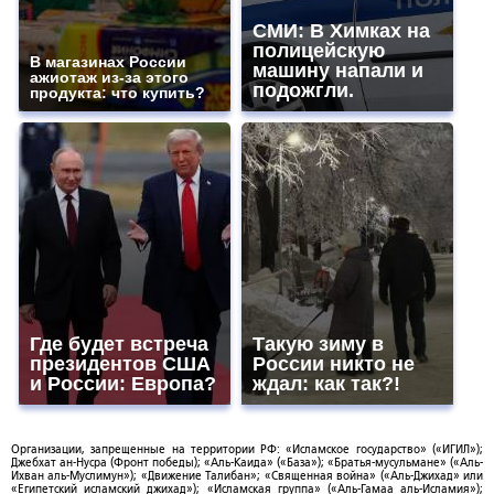
СМИ: В Химках на
полицейскую
В магазинах России
машину напали и
ажиотаж из-за этого
подожгли.
продукта: что купить?
Где будет встреча
Такую зиму в
президентов США
России никто не
и России: Европа?
ждал: как так?!
Организации, запрещенные на территории РФ: «Исламское государство» («ИГИЛ»);
Джебхат ан-Нусра (Фронт победы); «Аль-Каида» («База»); «Братья-мусульмане» («Аль-
Ихван аль-Муслимун»); «Движение Талибан»; «Священная война» («Аль-Джихад» или
«Египетский исламский джихад»); «Исламская группа» («Аль-Гамаа аль-Исламия»);