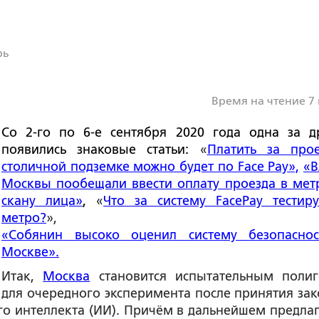
рь
Время на чтение 7
Со 2-го по 6-е сентября 2020 года одна за д
появились знаковые статьи:
«
Платить за про
столичной подземке можно будет по Face Pay»,
«В
Москвы пообещали ввести оплату проезда в мет
скану лица»
,
«
Что за систему FacePay тестир
метро?
»,
«Собянин высоко оценил систему безопасно
Москве».
Итак,
Москва
становится испытательным поли
для очередного эксперимента после принятия зак
го интеллекта (ИИ). Причём в дальнейшем предлаг