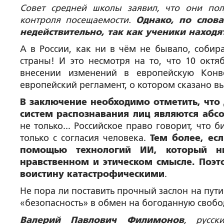
Совет средней школы заявил, что они пол
контроля посещаемости.
Однако, по слов
недействительно, так как ученики наход
А в России, как ни в чём не бывало, собир
страны! И это несмотря на то, что 10 окт
внесении изменений в европейскую Конв
европейский регламент, о котором сказано в
В заключение необходимо отметить, что
систем распознавания лиц являются аб
не только... Российское право говорит, что
только с согласия человека.
Тем более, ес
помощью технологий ИИ, который ни
нравственном и этическом смысле. Поэт
воистину катастрофическими
.
Не пора ли поставить прочный заслон на пу
«безопасность» в обмен на богоданную свобо
Валерий Павлович Филимонов
, русск