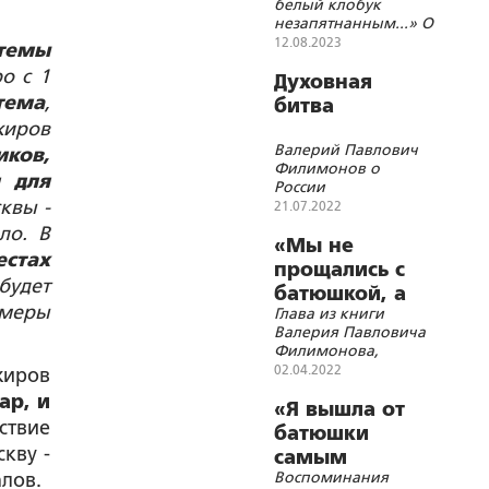
белый клобук
незапятнанным...» О
непостижимых
12.08.2023
стемы
подвигах и
о с 1
мученической
Духовная
кончине
тема
,
битва
митрополита
жиров
Петроградского
Валерий Павлович
иков,
Вениамина
Филимонов о
 для
России
квы -
21.07.2022
ло. В
«Мы не
естах
прощались с
будет
батюшкой, а
амеры
Глава из книги
провожали его
Валерия Павловича
в жизнь
Филимонова,
вечную...»
посвящённой
02.04.2022
жиров
преподобному
ар, и
Серафиму
«Я вышла от
Вырицкому
ствие
батюшки
кву -
самым
Воспоминания
алов.
счастливым