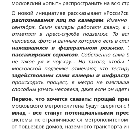
московский «опыт» распространить на всю стр
О новой инициативе рассказывает «Российска
распознавания лиц по камерам
. Именно 
сентября. Сами камеры работали давно, а 
отметили в пресс-службе подземки. То е
человека, фото и данные которого есть в сис
находящихся в федеральном розыске
.
пассажирских сервисов
.
Собственно сама б
не такое уж и ноу-хау
...
Но такого, чтобы
московской подземке отмечают, что тестир
задействованы сами камеры и инфрастр
происходить процесс, в метро не разглаша
способны узнать человека, даже если он идет 
Первое, что хочется сказать: прощай пр
московского метрополитена будут сверятся 
млад - все станут потенциальными пре
системы не ограничивается метрополитеном
от подъездов домов, наземного транспорта и 