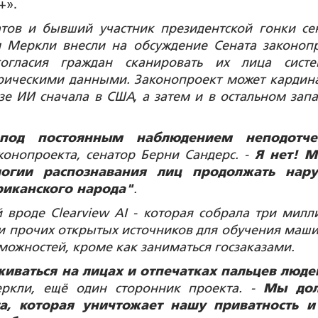
+».
тов и бывший участник президентской гонки се
 Меркли внесли на обсуждение Сената законопр
гласия граждан сканировать их лица сист
трическими данными. Законопроект может кардин
зе ИИ сначала в США, а затем и в остальном зап
под постоянным наблюдением неподотче
конопроекта, сенатор Берни Сандерс. -
Я нет! 
логии распознавания лиц продолжать нару
риканского народа"
.
 вроде Clearview AI - которая собрала три милл
 и прочих открытых источников для обучения маш
зможностей, кроме как заниматься госзаказами.
ваться на лицах и отпечатках пальцев люде
ркли, ещё один сторонник проекта. -
Мы до
а, которая уничтожает нашу приватность 