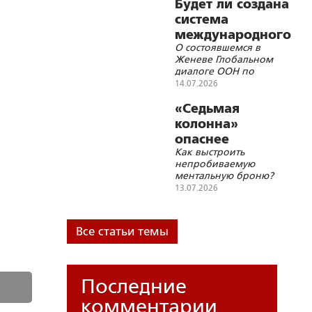
Будет ли создана
система
международного
О состоявшемся в
регулирования
Женеве Глобальном
ИИ?
диалоге ООН по
вопросам управления
14.07.2026
искусственным
интеллектом
«Седьмая
колонна»
опаснее
Как выстроить
«пятой» и
непробиваемую
«шестой»
ментальную броню?
13.07.2026
Все статьи темы
Последние
комментарии