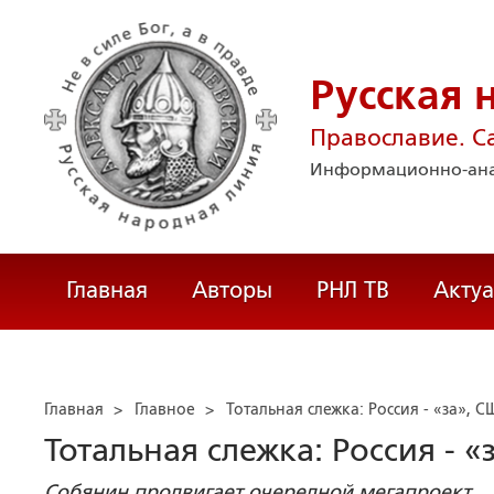
Русская 
Православие. С
Информационно-ана
Главная
Авторы
РНЛ ТВ
Акту
Главная
>
Главное
>
Тотальная слежка: Россия - «за», 
Тотальная слежка: Россия - 
Собянин продвигает очередной мегапроект