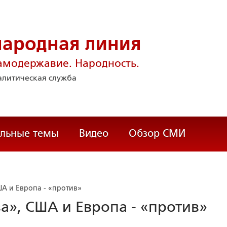
народная линия
амодержавие. Народность.
литическая служба
альные темы
Видео
Обзор СМИ
США и Европа - «против»
«за», США и Европа - «против»