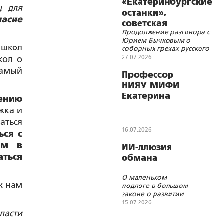
«Екатеринбургские
ц для
останки»,
ласие
советская
Продолжение разговора с
символика и
Юрием Бычковым о
цифровизации
 школ
соборных грехах русского
народа
27.07.2026
кол о
самый
Профессор
НИЯУ МИФИ
Екатерина
рению
Тихомирова:
ежка и
ИИ может
аться
привести к
16.07.2026
ься с
«деструкции
ом в
ИИ-ллюзия
морали»
аться
обмана
О маленьком
х нам
подлоге в большом
законе о развитии
нейросетей
15.07.2026
ласти