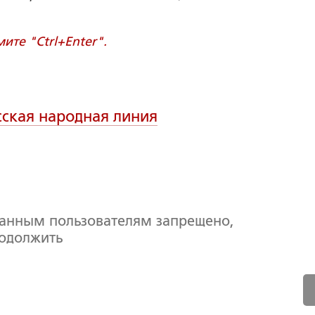
те "Ctrl+Enter".
сская народная линия
ванным пользователям запрещено,
родолжить