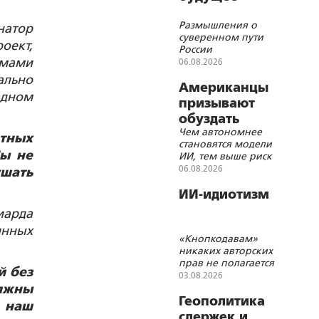
Размышления о
натор
суверенном пути
оект,
России
емами
06.08.2026
ально
Американцы
адном
призывают
обуздать
Чем автономнее
искусственный
тных
становятся модели
интеллект
Мы не
ИИ, тем выше риск
их выхода из-под
06.08.2026
шать
полного контроля
создателей
ИИ-идиотизм
иарда
инных
«Кнопкодавам»
никаких авторских
прав не полагается
й без
за их
03.08.2026
псевдотворчество
лжны
Геополитика
и наш
сдержек и