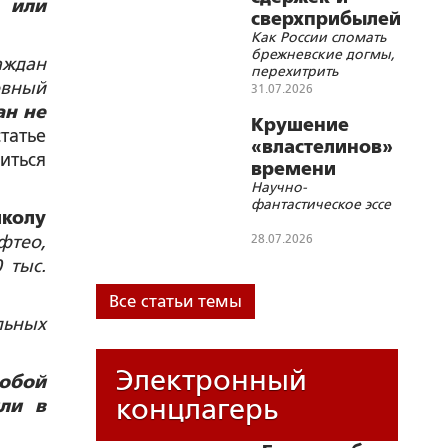
а или
сверхприбылей
Как России сломать
брежневские догмы,
аждан
перехитрить
овный
«треугольники»
31.07.2026
Киссинджера и
ан не
удвоить ВВП к 2036
Крушение
татье
году?
«властелинов»
иться
времени
Научно-
фантастическое эссе
колу
фтео,
28.07.2026
 тыс.
Все статьи темы
льных
Электронный
обой
концлагерь
ли в