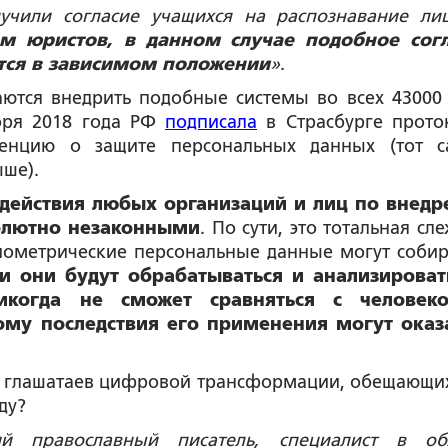
учили согласие учащихся на распознавание ли
ам юристов, в данном случае подобное сог
ятся в зависимом положении
»
.
аются внедрить подобные системы во всех 43000
ября 2018 года РФ
подписала
в Страсбурге прото
енцию о защите персональных данных (тот 
ыше).
 действия любых организаций и лиц по внед
солютно незаконными
. По сути, это тотальная сл
 биометрические персональные данные могут собир
ли они будут обрабатываться и анализироват
когда не сможет сравняться с человек
ому последствия его применения могут оказ
ти глашатаев цифровой трансформации, обещающи
ду?
ий православный писатель, специалист в об