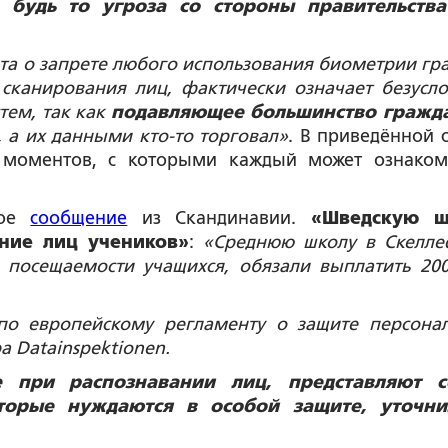
 будь то угроза со стороны правительств
та о запрете любого использования биометрии гр
 сканирования лиц, фактически означает безусл
тем, так как
подавляющее большинство гражд
, а их данными кто-то торговал»
. В приведённой с
 моментов, с которыми каждый может ознаком
ное
сообщение
из Скандинавии.
«Шведскую ш
ние лиц учеников»
:
«Среднюю школу в Скелле
посещаемости учащихся, обязали выплатить 200
по европейскому регламенту о защите персона
а Datainspektionen.
е при распознавании лиц, представляют с
торые нуждаются в особой защите, уточни