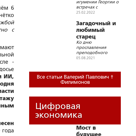
игумении Георгии о
человеком...»
встречах с
чём 6
преподобным
25.02.2022
чётко
Серафимом
ужбой
Вырицким
Загадочный и
тно с
любимый
старец
Ко дню
имают
прославления
преподобного
льной
Феодосия
05.08.2021
сле -
Кавказского (8
августа 1995 года)
досье
и ИИ,
Все статьи Валерий Павлович †
Филимонов
годня
ласти
тажу
Цифровая
анным
экономика
есен
Мост в
0 года
будущее