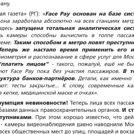
ану.
я газета» (РГ):
«
Face Pay основан на базе си
она заработала абсолютно на всех станциях метр
здесь
запущена
тотальная аналитическая сис
сть камеры способны вычислить в толпе пасса
теме.
Таким способом в метро ловят преступн
Теперь же настало время применить его и
иометрия и распознавание в сфере услуг для Мос
“платить лицом”
- такого, пожалуй, ещё не бы
уют Face Pay пока без участия пассажиров.
В т
уктура банков-партнёров
. Детали, как именно 
ют: тесты закрытые... К слову, современные к
в кепке, медицинской маске и очках»
.
езумпция невиновности!
Теперь лица всех пасса
с базами данных правоохранительных органов.
И ст
ступниками
. При этом хорошо известно, что дей
 - камеры видеонаблюдения давно наводнили Мос
всех общественных мест до улиц, площадей и вокз