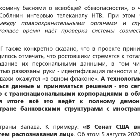
комину баснями о всеобщей «безопасности», о 
 Собянин интервью телеканалу НТВ. При этом 
 между правоохранительными органами и сл
стоящее время идёт проверка системы совмес
РГ также конкретно сказано, что в проекте прин
дилось отмечать, что ростовщики стремятся к тота
ладание их персональными данными, в том чи
тью развязаны руки - идентификация личности и 
одажи окажутся «в одном флаконе».
А технологи
ься данные и приниматься решения
-
это се
го с транснациональными корпорациями в об
м итоге всё это ведёт к полному демон
стране банковскими структурами с иностр
 страны Запада. К примеру:
«В Сенат США вн
тем распознавания лиц»
. Об этом 5 августа 202