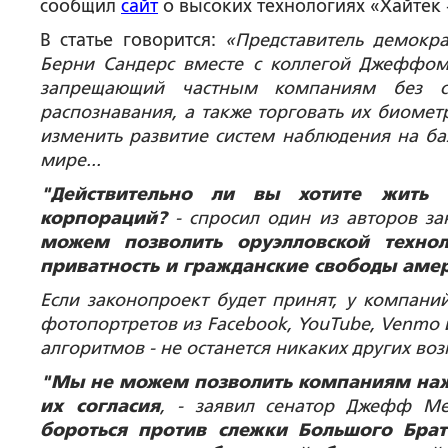
сообщил
сайт
о высоких технологиях «Хайтек 
В статье говорится:
«Представитель демокра
Берни Сандерс вместе с коллегой Джеффом
запрещающий частным компаниям без со
распознавания, а также торговать их биоме
изменить развитие систем наблюдения на ба
мире...
"Действительно ли вы хотите жить 
корпораций?
- спросил один из авторов за
можем позволить оруэлловской техно
приватность и гражданские свободы аме
Если законопроект будет принят, у компаний
фотопортретов из Facebook, YouTube, Venmo
алгоритмов - не останется никаких других во
"Мы не можем позволить компаниям нажи
их согласия
, - заявил сенатор Джефф Ме
бороться против слежки Большого Брат