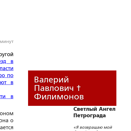
 минут
ругой
езд в
ласти
ро по
Валерий
уют в
Павлович †
Филимонов
сти в
Светлый Ангел
гоном
Петрограда
она о
ается
«Я возвращаю мой