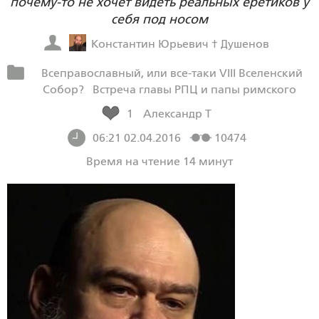
почему-то не хочет видеть реальных еретиков у
себя под носом
Константин Юрьевич † Душенов
Всеправославный, или все-таки VIII Вселенский
Собор?
Встреча главы РПЦ и папы римского
1
Александр Т
06:21 02.04.2016
10474
Время на чтение 14 минут