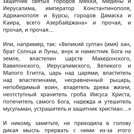
защитник святых городов Мекки, Медины и
Иерусалима, император Константинополя,
Адрианополя и Бурсы, городов Дамаска и
Каира, всего Азербайджана»
и прочая, и
прочая, и прочая…
Или, например, так:
«Великий султан (имя) хан,
брат Солнца и Луны, внук и наместник Бога на
земле, властелин царств Македонского,
Вавилонского, Иерусалимского, Великого и
Малого Египта, царь над царями, властитель
над властелинами, несравненный рыцарь,
непобедимый воин, владетель древа жизни,
неотступный хранитель гроба Иисуса Христа,
попечитель самого Бога, надежда и утешитель
мусульман, устрашитель и защитник христиан…»
И никому, заметьте, не приходила в голову
дикая мысль прервать с ними из-за этого