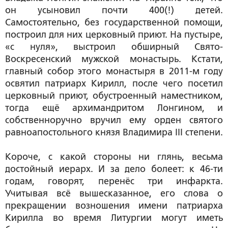
он усыновил почти 400(!) детей.
Самостоятельно, без государственной помощи,
построил для них церковный приют. На пустыре,
«с нуля», выстроил обширный Свято-
Воскресенский мужской монастырь. Кстати,
главный собор этого монастыря в 2011-м году
освятил патриарх Кирилл, после чего посетил
церковный приют, обустроенный наместником,
тогда ещё архимандритом Лонгином, и
собственноручно вручил ему орден святого
равноапостольного князя Владимира III степени.
Короче, с какой стороны ни глянь, весьма
достойный иерарх. И за дело болеет: к 46-ти
годам, говорят, перенёс три инфаркта.
Учитывая всё вышесказанное, его слова о
прекращении возношения имени патриарха
Кирилла во время Литургии могут иметь