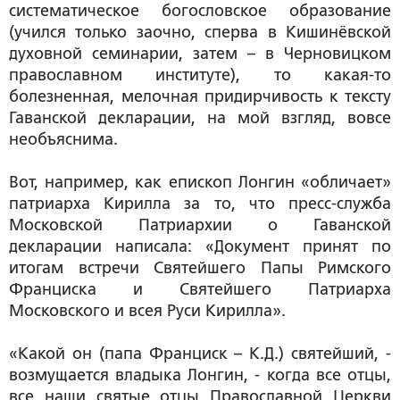
систематическое богословское образование
(учился только заочно, сперва в Кишинёвской
духовной семинарии, затем – в Черновицком
православном институте), то какая-то
болезненная, мелочная придирчивость к тексту
Гаванской декларации, на мой взгляд, вовсе
необъяснима.
Вот, например, как епископ Лонгин «обличает»
патриарха Кирилла за то, что пресс-служба
Московской Патриархии о Гаванской
декларации написала:
«Документ принят по
итогам встречи Святейшего Папы Римского
Франциска и Святейшего Патриарха
Московского и всея Руси Кирилла».
«Какой он
(папа Франциск – К.Д.)
святейший, -
возмущается владыка Лонгин, -
когда все отцы,
все наши святые отцы Православной Церкви