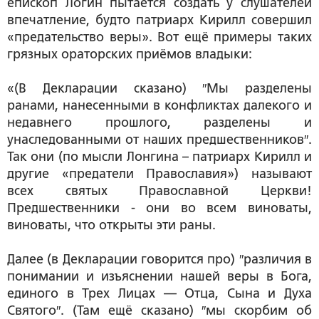
епископ Логин пытается создать у слушателей
впечатление, будто патриарх Кирилл совершил
«предательство веры». Вот ещё примеры таких
грязных ораторских приёмов владыки:
«(В Декларации сказано) ″
Мы разделены
ранами, нанесенными в конфликтах далекого и
недавнего прошлого, разделены и
унаследованными от наших предшественников″.
Так они (по мысли Лонгина – патриарх Кирилл и
другие «предатели Православия»)
называют
всех святых Православной Церкви!
Предшественники - они во всем виноваты,
виноваты, что открыты эти раны.
Далее (в Декларации говорится про)
″различия в
понимании и изъяснении нашей веры в Бога,
единого в Трех Лицах — Отца, Сына и Духа
Святого″.
(Там ещё сказано)
″мы скорбим об