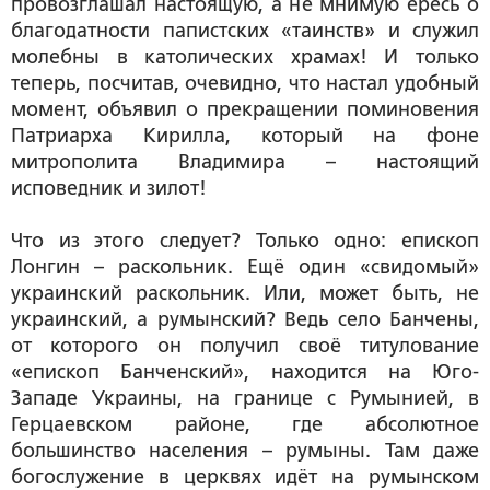
провозглашал настоящую, а не мнимую ересь о
благодатности папистских «таинств» и служил
молебны в католических храмах! И только
теперь, посчитав, очевидно, что настал удобный
момент, объявил о прекращении поминовения
Патриарха Кирилла, который на фоне
митрополита Владимира – настоящий
исповедник и зилот!
Что из этого следует? Только одно: епископ
Лонгин – раскольник. Ещё один «свидомый»
украинский раскольник. Или, может быть, не
украинский, а румынский? Ведь село Банчены,
от которого он получил своё титулование
«епископ Банченский», находится на Юго-
Западе Украины, на границе с Румынией, в
Герцаевском районе, где абсолютное
большинство населения – румыны. Там даже
богослужение в церквях идёт на румынском