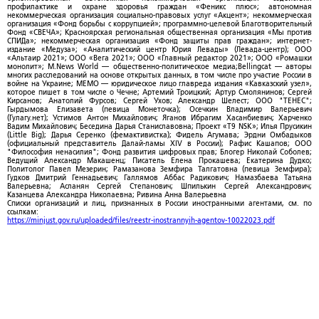
профилактике и охране здоровья граждан «Феникс плюс»; автономная
некоммерческая организация социально-правовых услуг «Акцент»; некоммерческая
организация «Фонд борьбы с коррупцией»; программно-целевой Благотворительный
Фонд «СВЕЧА»; Красноярская региональная общественная организация «Мы против
СПИДа»; некоммерческая организация «Фонд защиты прав граждан»; интернет-
издание «Медуза»; «Аналитический центр Юрия Левады» (Левада-центр); ООО
«Альтаир 2021»; ООО «Вега 2021»; ООО «Главный редактор 2021»; ООО «Ромашки
монолит»; M.News World — общественно-политическое медиа;Bellingcat — авторы
многих расследований на основе открытых данных, в том числе про участие России в
войне на Украине; МЕМО — юридическое лицо главреда издания «Кавказский узел»,
которое пишет в том числе о Чечне; Артемий Троицкий; Артур Смолянинов; Сергей
Кирсанов; Анатолий Фурсов; Сергей Ухов; Александр Шелест; ООО "ТЕНЕС";
Гырдымова Елизавета (певица Монеточка); Осечкин Владимир Валерьевич
(Гулагу.нет); Устимов Антон Михайлович; Яганов Ибрагим Хасанбиевич; Харченко
Вадим Михайлович; Беседина Дарья Станиславовна; Проект «T9 NSK»; Илья Прусикин
(Little Big); Дарья Серенко (фемактивистка); Фидель Агумава; Эрдни Омбадыков
(официальный представитель Далай-ламы XIV в России); Рафис Кашапов; ООО
"Философия ненасилия"; Фонд развития цифровых прав; Блогер Николай Соболев;
Ведущий Александр Макашенц; Писатель Елена Прокашева; Екатерина Дудко;
Политолог Павел Мезерин; Рамазанова Земфира Талгатовна (певица Земфира);
Гудков Дмитрий Геннадьевич; Галлямов Аббас Радикович; Намазбаева Татьяна
Валерьевна; Асланян Сергей Степанович; Шпилькин Сергей Александрович;
Казанцева Александра Николаевна; Ривина Анна Валерьевна
Списки организаций и лиц, признанных в России иностранными агентами, см. по
ссылкам:
https://minjust.gov.ru/uploaded/files/reestr-inostrannyih-agentov-10022023.pdf