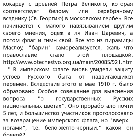
кокарду с древней Петра Великого, которая
соответствует белому или серебряному
всаднику (Св. Георгию) в московском гербе». Все
начинается с малого навязыванием другим
своего мнения, одеж а ля Иван Царевич, а
потом флаг и гимн свой. Все это из пирамиды
Маслоу, "барин" самореализуется, жаль что
православие стало этой площадкой.
http://www.otechestvo.org.ua/main/20085/921.htm
" В имперском флаге вновь увидели защиту
устоев Русского быта от надвигающихся
перемен. Вследствие этого в мае 1910 г. было
образовано Особое совещание для выяснения
вопроса "о государственных Русских
национальных цветах". Оно проработало почти
5 лет, и большинство участников проголосовало
за возвращение имперского флага, но "вверх
ногами", т.е. бело-желто-черный." какой он
боевой?