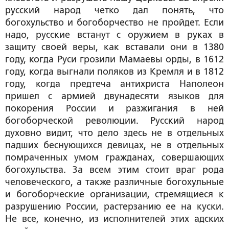
русский народ четко дал понять, что
богохульство и богоборчество не пройдет. Если
надо, русские встанут с оружием в руках в
защиту своей веры, как вставали они в 1380
году, когда Руси грозили Мамаевы орды, в 1612
году, когда выгнали поляков из Кремля и в 1812
году, когда предтеча антихриста Наполеон
пришел с армией двунадесяти языков для
покорения России и разжигания в ней
богоборческой революции. Русский народ
духовно видит, что дело здесь не в отдельных
падших беснующихся девицах, не в отдельных
помраченных умом гражданах, совершающих
богохульства. За всем этим стоит враг рода
человеческого, а также различные богохульные
и богоборческие организации, стремящиеся к
разрушению России, растерзанию ее на куски.
Не все, конечно, из исполнителей этих адских