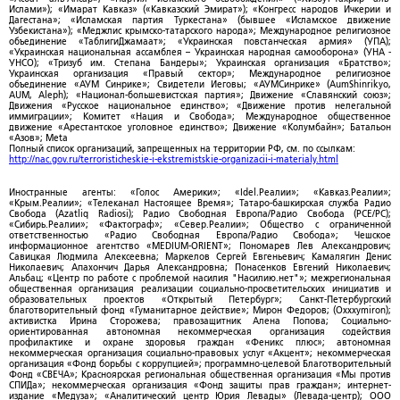
Ислами»); «Имарат Кавказ» («Кавказский Эмират»); «Конгресс народов Ичкерии и
Дагестана»; «Исламская партия Туркестана» (бывшее «Исламское движение
Узбекистана»); «Меджлис крымско-татарского народа»; Международное религиозное
объединение «ТаблигиДжамаат»; «Украинская повстанческая армия» (УПА);
«Украинская национальная ассамблея – Украинская народная самооборона» (УНА -
УНСО); «Тризуб им. Степана Бандеры»; Украинская организация «Братство»;
Украинская организация «Правый сектор»; Международное религиозное
объединение «АУМ Синрике»; Свидетели Иеговы; «АУМСинрике» (AumShinrikyo,
AUM, Aleph); «Национал-большевистская партия»; Движение «Славянский союз»;
Движения «Русское национальное единство»; «Движение против нелегальной
иммиграции»; Комитет «Нация и Свобода»; Международное общественное
движение «Арестантское уголовное единство»; Движение «Колумбайн»; Батальон
«Азов»; Meta
Полный список организаций, запрещенных на территории РФ, см. по ссылкам:
http://nac.gov.ru/terroristicheskie-i-ekstremistskie-organizacii-i-materialy.html
Иностранные агенты: «Голос Америки»; «Idel.Реалии»; «Кавказ.Реалии»;
«Крым.Реалии»; «Телеканал Настоящее Время»; Татаро-башкирская служба Радио
Свобода (Azatliq Radiosi); Радио Свободная Европа/Радио Свобода (PCE/PC);
«Сибирь.Реалии»; «Фактограф»; «Север.Реалии»; Общество с ограниченной
ответственностью «Радио Свободная Европа/Радио Свобода»; Чешское
информационное агентство «MEDIUM-ORIENT»; Пономарев Лев Александрович;
Савицкая Людмила Алексеевна; Маркелов Сергей Евгеньевич; Камалягин Денис
Николаевич; Апахончич Дарья Александровна; Понасенков Евгений Николаевич;
Альбац; «Центр по работе с проблемой насилия "Насилию.нет"»; межрегиональная
общественная организация реализации социально-просветительских инициатив и
образовательных проектов «Открытый Петербург»; Санкт-Петербургский
благотворительный фонд «Гуманитарное действие»; Мирон Федоров; (Oxxxymiron);
активистка Ирина Сторожева; правозащитник Алена Попова; Социально-
ориентированная автономная некоммерческая организация содействия
профилактике и охране здоровья граждан «Феникс плюс»; автономная
некоммерческая организация социально-правовых услуг «Акцент»; некоммерческая
организация «Фонд борьбы с коррупцией»; программно-целевой Благотворительный
Фонд «СВЕЧА»; Красноярская региональная общественная организация «Мы против
СПИДа»; некоммерческая организация «Фонд защиты прав граждан»; интернет-
издание «Медуза»; «Аналитический центр Юрия Левады» (Левада-центр); ООО