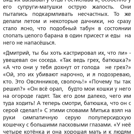
его супруги-матушки острую жалость. Они
пытались подкармливать несчастных. То же
делали летом и некоторые дачники, но сразу
стало ясно, что подобный табун в состоянии
слопать целого барана в один присест и еды на
него не напасёшься.
«Дмитрий, ты бы хоть кастрировал их, что ли» -
увещевал он соседа. «Так ведь грех, батюшка?»
«А что они у тебя дохнут от голода не грех?»
«Ой, это их убивают нарочно, и я подозреваю,
кто. Это Овсянников, сволочь!» «Почему ты так
решил?» «Он всё орал, будто мои кошки у него
на огороде гадят. Так его дом далеко, чего им
туда ходить! А теперь смотри, батюшка, что он с
серой сделал!» С этими словами Митька взял на
руки симпатичную серую полуперсидскую
кошечку с большими ласковыми глазами. «У неё
четыре котёнка и она хорошая мать и к людям