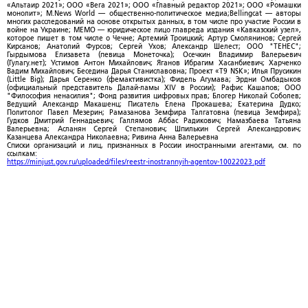
«Альтаир 2021»; ООО «Вега 2021»; ООО «Главный редактор 2021»; ООО «Ромашки
монолит»; M.News World — общественно-политическое медиа;Bellingcat — авторы
многих расследований на основе открытых данных, в том числе про участие России в
войне на Украине; МЕМО — юридическое лицо главреда издания «Кавказский узел»,
которое пишет в том числе о Чечне; Артемий Троицкий; Артур Смолянинов; Сергей
Кирсанов; Анатолий Фурсов; Сергей Ухов; Александр Шелест; ООО "ТЕНЕС";
Гырдымова Елизавета (певица Монеточка); Осечкин Владимир Валерьевич
(Гулагу.нет); Устимов Антон Михайлович; Яганов Ибрагим Хасанбиевич; Харченко
Вадим Михайлович; Беседина Дарья Станиславовна; Проект «T9 NSK»; Илья Прусикин
(Little Big); Дарья Серенко (фемактивистка); Фидель Агумава; Эрдни Омбадыков
(официальный представитель Далай-ламы XIV в России); Рафис Кашапов; ООО
"Философия ненасилия"; Фонд развития цифровых прав; Блогер Николай Соболев;
Ведущий Александр Макашенц; Писатель Елена Прокашева; Екатерина Дудко;
Политолог Павел Мезерин; Рамазанова Земфира Талгатовна (певица Земфира);
Гудков Дмитрий Геннадьевич; Галлямов Аббас Радикович; Намазбаева Татьяна
Валерьевна; Асланян Сергей Степанович; Шпилькин Сергей Александрович;
Казанцева Александра Николаевна; Ривина Анна Валерьевна
Списки организаций и лиц, признанных в России иностранными агентами, см. по
ссылкам:
https://minjust.gov.ru/uploaded/files/reestr-inostrannyih-agentov-10022023.pdf