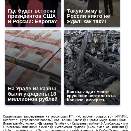
Где будет встреча
Такую зиму в
президентов США
России никто не
и России: Европа?
ждал: как так?!
На Урале из казны
Как выглядит место
были украдены 18
крушение вертолета на
миллионов рублей
Кавказе: смотреть
Организации, запрещенные на территории РФ: «Исламское государство» («ИГИЛ»);
Джебхат ан-Нусра (Фронт победы); «Аль-Каида» («База»); «Братья-мусульмане» («Аль-
Ихван аль-Муслимун»); «Движение Талибан»; «Священная война» («Аль-Джихад» или
«Египетский исламский джихад»); «Исламская группа» («Аль-Гамаа аль-Исламия»);
«Асбат аль-Ансар»; «Партия исламского освобождения» («Хизбут-Тахрир аль-