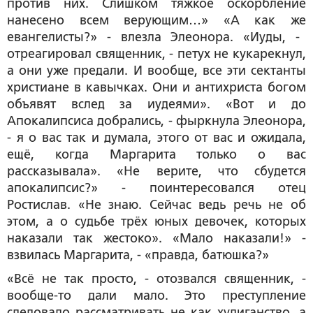
против них. Слишком тяжкое оскорбление
нанесено всем верующим…» «А как же
евангелисты?» - влезла Элеонора. «Иуды, -
отреагировал священник, - петух не кукарекнул,
а они уже предали. И вообще, все эти сектанты
христиане в кавычках. Они и антихриста богом
объявят вслед за иудеями». «Вот и до
Апокалипсиса добрались, - фыркнула Элеонора,
- я о вас так и думала, этого от вас и ожидала,
ещё, когда Маргарита только о вас
рассказывала». «Не верите, что сбудется
апокалипсис?» - поинтересовался отец
Ростислав. «Не знаю. Сейчас ведь речь не об
этом, а о судьбе трёх юных девочек, которых
наказали так жестоко». «Мало наказали!» -
взвилась Маргарита, - «правда, батюшка?»
«Всё не так просто, - отозвался священник, -
вообще-то дали мало. Это преступление
следовало рассматривать не как хулиганство, а