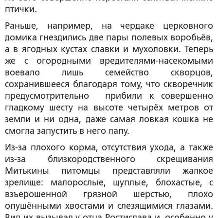
птички.
Раньше, например, на чердаке церковного
домика гнездились две пары полевых воробьёв,
а в ягодных кустах славки и мухоловки. Теперь
же с огородными вредителями-насекомыми
воевало лишь семейство скворцов,
сохранившееся благодаря тому, что скворечник
предусмотрительно прибили к совершенно
гладкому шесту на высоте четырёх метров от
земли и ни одна, даже самая ловкая кошка не
смогла запустить в него лапу.
Из-за плохого корма, отсутствия ухода, а также
из-за близкородственного скрещивания
Митькины питомцы представляли жалкое
зрелище: малорослые, щуплые, блохастые, с
взъерошенной грязной шерстью, плохо
опушёнными хвостами и слезящимися глазами.
Вид их вызывал у отца Ростислава и, особенно у