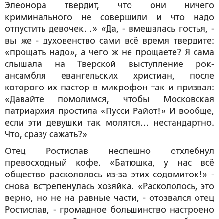
Элеонора твердит, что они ничего
криминального не совершили и что надо
отпустить девочек…» «Да, - вмешалась гостья, -
вы же - духовенство сами всё время твердите:
«прощать надо», а чего ж не прощаете? Я сама
слышала на Тверской выступление рок-
ансамбля евангельских христиан, после
которого их пастор в микрофон так и призвал:
«Давайте помолимся, чтобы Московская
патриархия простила «Пусси Райот!» И вообще,
если эти девушки так молятся… нестандартно.
Что, сразу сажать?»
Отец Ростислав неспешно отхлебнул
превосходный кофе. «Батюшка, у нас всё
общество раскололось из-за этих содомиток!» -
снова встрепенулась хозяйка. «Раскололось, это
верно, но не на равные части, - отозвался отец
Ростислав, - громадное большинство настроено