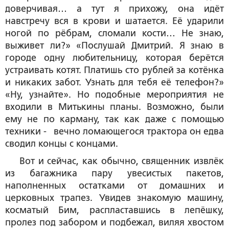
доверчивая… а тут я прихожу, она идёт
навстречу вся в крови и шатается. Её ударили
ногой по рёбрам, сломали кости… Не знаю,
выживет ли?» «Послушай Дмитрий. Я знаю в
городе одну любительницу, которая берётся
устраивать котят. Платишь сто рублей за котёнка
и никаких забот. Узнать для тебя её телефон?»
«Ну, узнайте». Но подобные мероприятия не
входили в Митькины планы. Возможно, были
ему не по карману, так как даже с помощью
техники - вечно ломающегося трактора он едва
сводил концы с концами.
Вот и сейчас, как обычно, священник извлёк
из багажника пару увесистых пакетов,
наполненных остатками от домашних и
церковных трапез. Увидев знакомую машину,
косматый Бим, распластавшись в лепёшку,
пролез под забором и подбежал, виляя хвостом