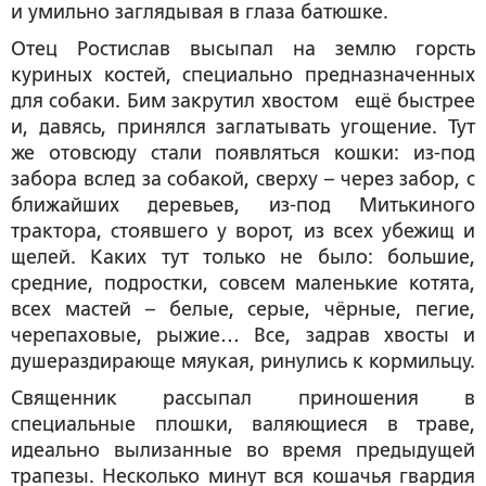
и умильно заглядывая в глаза батюшке.
Отец Ростислав высыпал на землю горсть
куриных костей, специально предназначенных
для собаки. Бим закрутил хвостом ещё быстрее
и, давясь, принялся заглатывать угощение. Тут
же отовсюду стали появляться кошки: из-под
забора вслед за собакой, сверху – через забор, с
ближайших деревьев, из-под Митькиного
трактора, стоявшего у ворот, из всех убежищ и
щелей. Каких тут только не было: большие,
средние, подростки, совсем маленькие котята,
всех мастей – белые, серые, чёрные, пегие,
черепаховые, рыжие… Все, задрав хвосты и
душераздирающе мяукая, ринулись к кормильцу.
Священник рассыпал приношения в
специальные плошки, валяющиеся в траве,
идеально вылизанные во время предыдущей
трапезы. Несколько минут вся кошачья гвардия