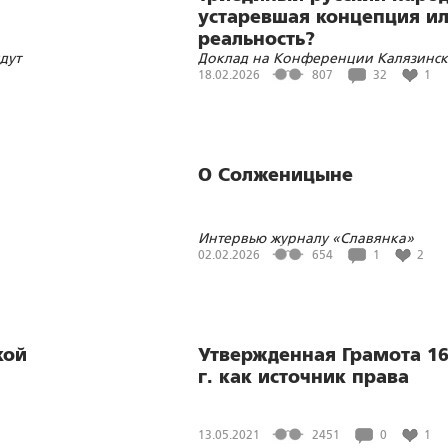
устаревшая концепция и
реальность?
дут
Доклад на Конференции Калязинск
чтений Русского Собрания
18.02.2026
807
32
1
О Солженицыне
Интервью журналу «Славянка»
02.02.2026
654
1
2
кой
Утвержденная Грамота 1
г. как источник права
13.05.2021
2451
0
1