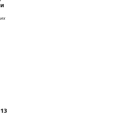
ли
их
613