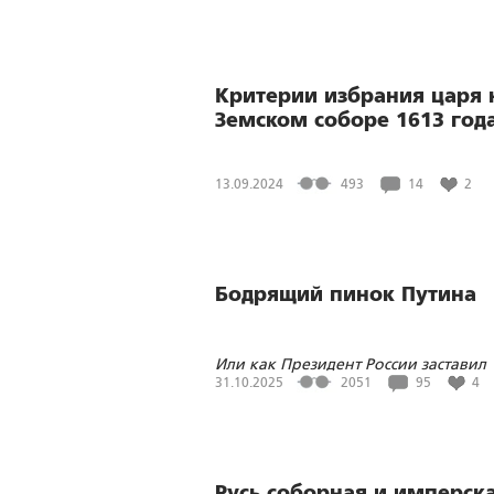
Критерии избрания царя 
Земском соборе 1613 год
13.09.2024
493
14
2
Бодрящий пинок Путина
Или как Президент России заставил
парламентариев и Правительство
31.10.2025
2051
95
4
услышать народ
Русь соборная и имперск