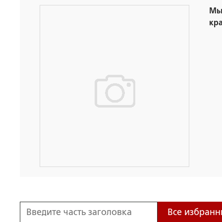
Мы 
кр
Все избранн