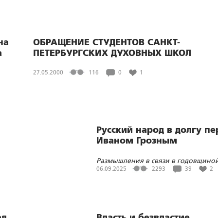
на
ОБРАЩЕНИЕ СТУДЕНТОВ САНКТ-
а
ПЕТЕРБУРГСКИХ ДУХОВНЫХ ШКОЛ
27.05.2000
116
0
1
Русский народ в долгу пе
Иваном Грозным
Размышления в связи в годовщино
дня рождения первого русского Ца
06.09.2025
2293
39
2
ая
Власть и безвластие