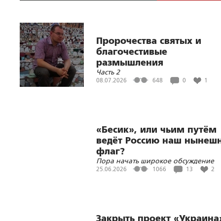
Пророчества святых и
благочестивые
размышления
Часть 2
современников о будуще
08.07.2026
648
0
1
«Бесик», или чьим путём
ведёт Россию наш нынеш
флаг?
Пора начать широкое обсуждение
нового государственного флага Рос
25.06.2026
1066
13
2
Закрыть проект «Украина