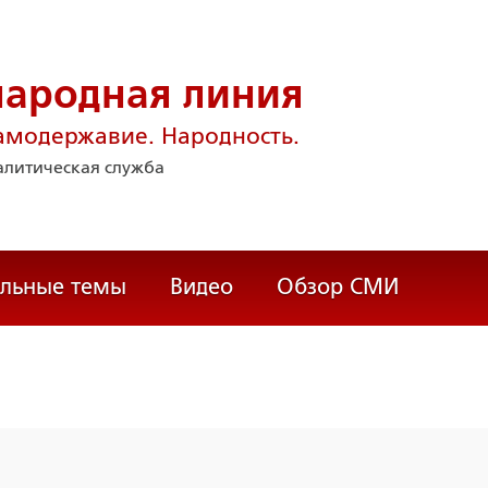
народная линия
амодержавие. Народность.
литическая служба
альные темы
Видео
Обзор СМИ