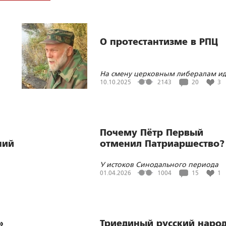
О протестантизме в РПЦ
На смену церковным либералам ид
м
«православные националисты»
10.10.2025
2143
20
3
Почему Пётр Первый
ний
отменил Патриаршество?
У истоков Синодального периода
сии
01.04.2026
1004
15
1
»
Триединый русский народ