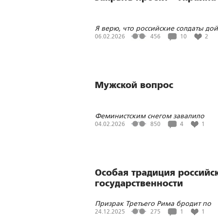
Я верю, что российские солдаты дой
до границы с Польшей
06.02.2026
456
10
2
Мужской вопрос
Феминистским снегом завалило
Госдуму и страну?
04.02.2026
850
4
1
Особая традиция российс
государственности
Призрак Третьего Рима бродит по
России, Европе и миру
24.12.2025
275
1
1