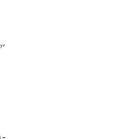
ут
 –