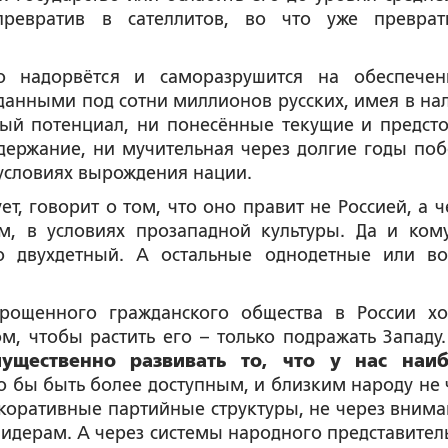
превратив в сателлитов, во что уже преврат
но надорвётся и саморазрушится на обеспече
данными под сотни миллионов русских, имея в на
ный потенциал, ни понесённые текущие и предст
держание, ни мучительная через долгие годы поб
условиях вырождения нации.
ует, говорит о том, что оно правит не Россией, а 
, в условиях прозападной культуры. Да и ком
-то двухдетный. А остальные однодетные или в
рощенного гражданского общества в России хо
ом, чтобы растить его – только подражать Западу.
ущественно развивать то, что у нас наиб
 бы быть более доступным, и близким народу не 
оративные партийные структуры, не через внима
дерам. А через системы народного представитель