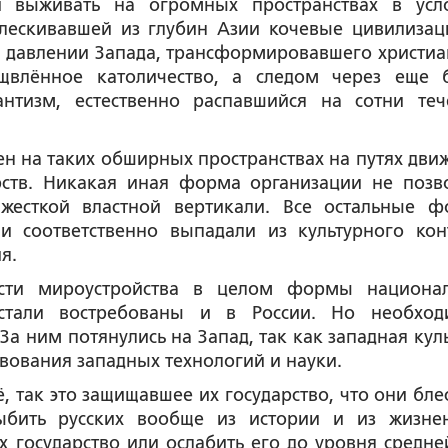
 выживать на огромных пространствах в усл
лескивавшей из глубин Азии кочевые цивилизац
 давлении Запада, трансформировавшего христиа
рщвлённое католичество, а следом через еще 
нтизм, естественно распавшийся на сотни теч
ен на таких обширных пространствах на путях дви
рств. Никакая иная форма организации не позв
 жесткой властной вертикали. Все остальные 
и соответственно выпадали из культурного кон
я.
сти мироустройства в целом формы национа
 стали востребованы и в России. Но необхо
За ним потянулись на Запад, так как западная куль
твования западных технологий и науки.
оё, так это защищавшее их государство, что они бл
ыбить русских вообще из истории и из жизне
их государство или ослабить его до уровня средне