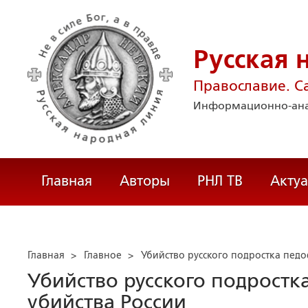
Русская 
Православие. С
Информационно-ана
Главная
Авторы
РНЛ ТВ
Акту
Главная
>
Главное
>
Убийство русского подростка пед
Убийство русского подрост
убийства России