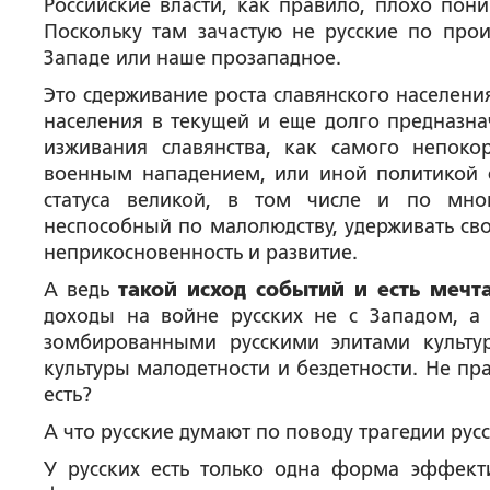
Российские власти, как правило, плохо по
Поскольку там зачастую не русские по про
Западе или наше прозападное.
Это сдерживание роста славянского населен
населения в текущей и еще долго предназна
изживания славянства, как самого непок
военным нападением, или иной политикой 
статуса великой, в том числе и по мно
неспособный по малолюдству, удерживать св
неприкосновенность и развитие.
А ведь
такой исход событий и есть мечт
доходы на войне русских не с Западом, а
зомбированными русскими элитами культу
культуры малодетности и бездетности. Не пр
есть?
А что русские думают по поводу трагедии ру
У русских есть только одна форма эффекти