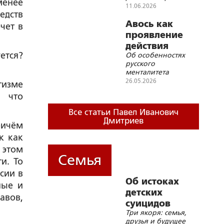
менее
народа
Главы государства
11.06.2026
едств
Авось как
чет в
проявление
действия
ется?
Об особенностях
Святого Духа
русского
менталитета
26.05.2026
тизме
, что
Все статьи Павел Иванович
Дмитриев
ричём
ак как
 этом
Семья
и. То
сии в
Об истоках
ные и
детских
авов,
суицидов
Три якоря: семья,
друзья и будущее