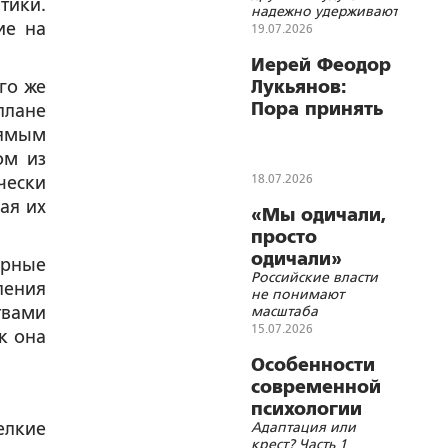
тики.
надежно удерживают
ие на
ребенка в этой
19.07.2026
жизни
Иерей Феодор
го же
Лукьянов:
Пора принять
плане
федеральный
рямым
закон о
ом из
биоэтике
18.07.2026
чески
ая их
«Мы одичали,
просто
одичали»
ерные
Российские власти
ления
не понимают
твами
масштаба
демографической
15.07.2026
к она
катастрофы
Особенности
современной
психологии
елкие
Адаптация или
крест? Часть 1