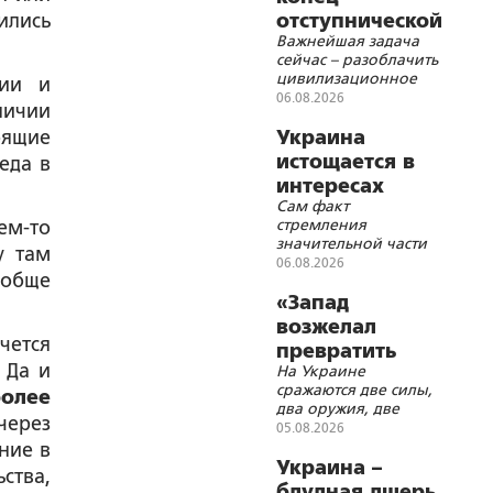
ились
отступнической
Важнейшая задача
империи
сейчас – разоблачить
цивилизационное
нии и
отступничество:
06.08.2026
личии
духовное, нравственное,
правовое, а также его
оящие
Украина
носителей,
истощается в
еда в
скрывающихся за
интересах
квазидемократическими
Сам факт
Запада
лозунгами и
стремления
чем-то
институтами
значительной части
у там
украинских
06.08.2026
ообще
политических сил к
конфронтации с
«Запад
Россией, в том числе
возжелал
военной, носит
чется
превратить
иррациональный
 Да и
На Украине
Россию в
характер
сражаются две силы,
олее
ничто»
два оружия, две
через
идеи: вскормлённая
05.08.2026
Западом идеология
ние в
русской смерти и
Украина –
ства,
глубинная, живущая
блудная дщерь