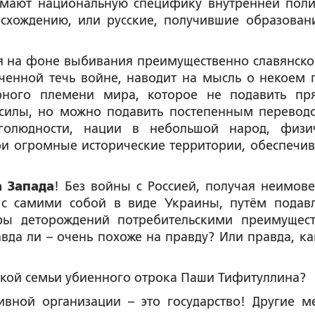
нимают национальную специфику внутренней поли
исхождению, или русские, получившие образован
ия на фоне выбивания преимущественно славянско
ченной течь войне, наводит на мысль о некоем 
орного племени мира, которое не подавить п
силы, но можно подавить постепенным перевод
голюдности, нации в небольшой народ, физи
ои огромные исторические территории, обеспечив
а Запада
! Без войны с Россией, получая неимов
 с самими собой в виде Украины, путём подав
ры деторождений потребительскими преимущес
авда ли – очень похоже на правду? Или правда, ка
сской семьи убиенного отрока Паши Тифитуллина?
вной организации – это государство! Другие м