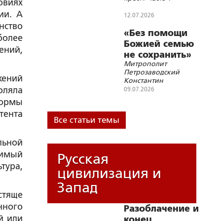
овиях
ии. А
12.07.2026
нство
«Без помощи
более
Божией семью
ений,
не сохранить»
Митрополит
Петрозаводский
жений
Константин
возглавил
оляла
09.07.2026
«семейный»
формы
крестный ход
тента
Все статьи темы
льной
димый
Русская
тура,
цивилизация и
Запад
естяще
нного
Разоблачение и
й или
конец