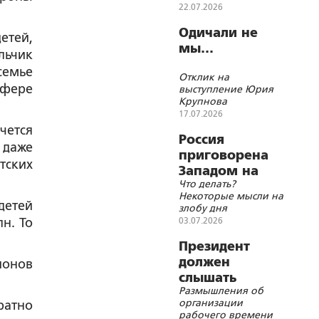
обывателя перед
22.07.2026
Россией
Одичали не
етей,
мы…
льчик
семье
Отклик на
сфере
выступление Юрия
Крупнова
17.07.2026
чется
Россия
 даже
приговорена
тских
Западом на
Что делать?
заклание
Некоторые мысли на
детей
злобу дня
н. То
03.07.2026
Президент
должен
ионов
слышать
Размышления об
реальных
организации
ратно
представителей
рабочего времени