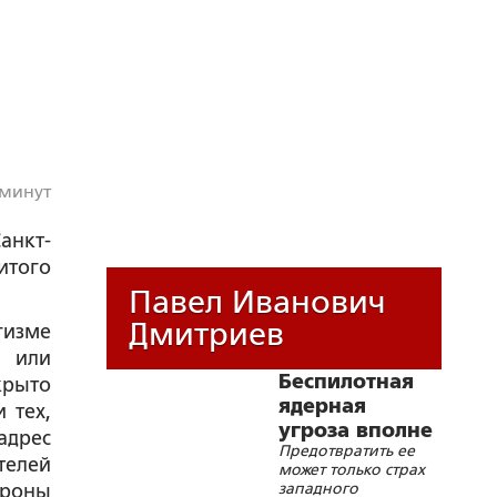
 минут
анкт-
итого
Павел Иванович
Дмитриев
гизме
о или
Беспилотная
крыто
ядерная
 тех,
угроза вполне
адрес
Предотвратить ее
реальна
телей
может только страх
западного
ороны