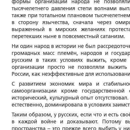
формы организации народа не позволяли
тысячелетнего давления степи волнами вып
также при тотальном плановом тысячелетнем
в сторону язычества, сначала через оми
выраженный в мирских желаниях протеста
перетекших ныне в повсеместный сатанизм.
Ни один народ в истории не был рассредоточ
громадных масс племён, народов и госуда
русским в таких условиях выжить, кроме
организации просто не позволяли выжить 
России, как неэффективные для использовани
С развитием экономик мира и стабильно
самоорганизации кроме государственной
исторический, культурный опыт отсутствовал. 
естественно, доминировала в условиях заимс
Таким образом, у русских, если что и есть св
в каждой войне и доказывают. Потому в
пространства – это прежде всего выбить у н