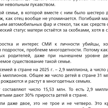
ли невольным лукавством.
й семье, в которой вместе с ним было шестеро д
ж, как отец вообще не упоминается. Погибший ма
ьем автомобильных фар и стекол, так как средств 
еский статус матери остаётся за скобками, хотя в 
ростка и интерес СМИ к личности убийцы, хо
л подросток, проблеме многодетности. Потому как
ных родителей, даже при нынешнем уровне де
емое существование такой семье.
мей в стране на 2025 г. – 2,9 миллиона, а число 
,5 миллионов. Общее же число детей в стране 31 мл
е рождаются и растут в многодетных семьях.
составляют число 15,53 млн. То есть 2,9 милл
етьми дают 30% прироста детей в стране.
ли даже двое, это не трое и не четверо. Это к