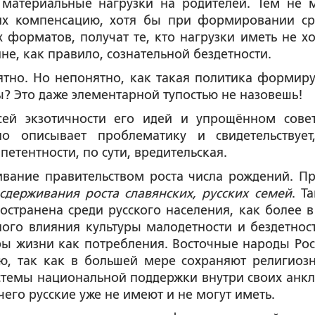
 материальные нагрузки на родителей. Тем не 
 их компенсацию, хотя бы при формировании ср
 форматов, получат те, кто нагрузки иметь не хо
е, как правило, сознательной бездетности.
онятно. Но непонятно, как такая политика формиру
? Это даже элементарной тупостью не назовешь!
сей экзотичности его идей и упрощённом сове
 описывает проблематику и свидетельствует
етентности, по сути, вредительская.
ивание правительством роста числа рождений. П
сдерживания роста славянских, русских семей
. Т
странена среди русского населения, как более в
ого влияния культуры малодетности и бездетност
ры жизни как потребления. Восточные народы Рос
ю, так как в большей мере сохраняют религиоз
темы национальной поддержки внутри своих анкл
чего русские уже не имеют и не могут иметь.