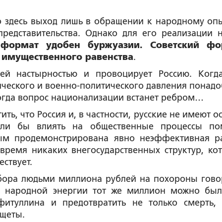
 Но здесь выход лишь в обращении к народному опы
редставительства. Однако для его реализации 
формат удобен буржуазии. Советский фо
 имущественного равенства
.
оей настырностью и провоцирует Россию. Когд
ческого и военно-политического давления понадо
тогда вопрос национализации встанет ребром…
ить, что Россия и, в частности, русские не имеют 
могли бы влиять на общественные процессы п
ным продемонстрирована явно неэффективная р
 время никаких внегосударственных структур, ко
ствует.
сбора людьми миллиона рублей на похороны гово
ой народной энергии тот же миллион можно бы
итуллина и предотвратить не только смерть,
ищеты.