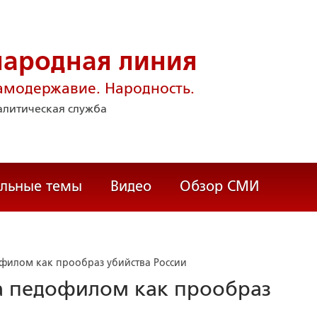
народная линия
амодержавие. Народность.
литическая служба
альные темы
Видео
Обзор СМИ
офилом как прообраз убийства России
ка педофилом как прообраз