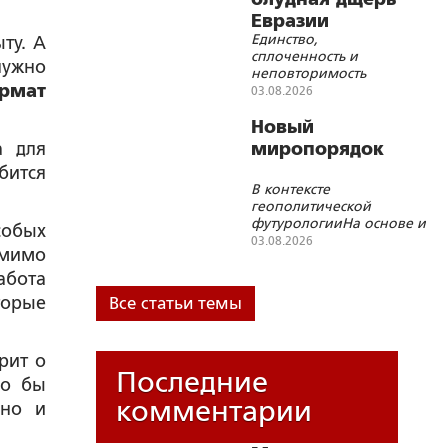
в недрах русской
Евразии
истории идеология
Единство,
ту. А
русского бессмертия
сплоченность и
нужно
неповторимость
рмат
всех евразийских
03.08.2026
народов – вот
условие их
Новый
существования и
а для
миропорядок
благополучия в XXI
бится
веке
В контексте
геополитической
футурологииНа основе и
особых
в развитие статьи
03.08.2026
омимо
«Падение США и конец
современного
абота
Левиафана: как это
торые
Все статьи темы
может случиться»
(Русская народная
линия, 13.08.2014); а
рит о
также доклада
Последние
«Постевроатлантический
ло бы
миропрорядок. Опыт
комментарии
 но и
геополитической
футурологии»,
представленного на