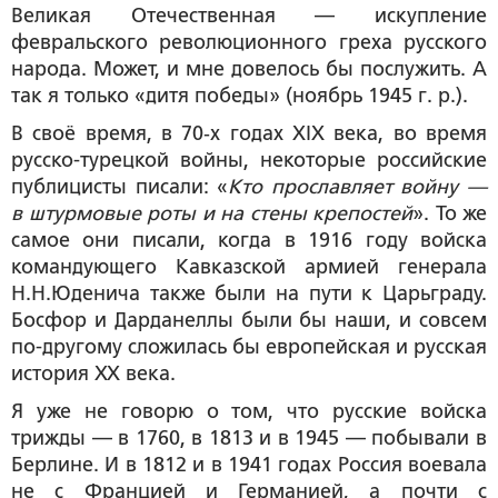
Великая Отечественная — искупление
февральского революционного греха русского
народа. Может, и мне довелось бы послужить. А
так я только «дитя победы» (ноябрь 1945 г. р.).
В своё время, в 70‑х годах ХIХ века, во время
русско-турецкой войны, некоторые российские
публицисты писали: «
Кто прославляет войну —
в штурмовые роты и на стены крепостей
». То же
самое они писали, когда в 1916 году войска
командующего Кавказской армией генерала
Н.Н.Юденича также были на пути к Царьграду.
Босфор и Дарданеллы были бы наши, и совсем
по-другому сложилась бы европейская и русская
история ХХ века.
Я уже не говорю о том, что русские войска
трижды — в 1760, в 1813 и в 1945 — побывали в
Берлине. И в 1812 и в 1941 годах Россия воевала
не с Францией и Германией, а почти с