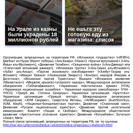
На Урале из казны
Не ешьте эту
были украдены 18
готовую еду из
миллионов рублей
магазина: список
Организации, запрещенные на территории РФ: «Исламское государство» («ИГИЛ»);
Джебхат ан-Нусра (Фронт победы); «Аль-Каида» («База»); «Братья-мусульмане» («Аль-
Ихван аль-Муслимун»); «Движение Талибан»; «Священная война» («Аль-Джихад» или
«Египетский исламский джихад»); «Исламская группа» («Аль-Гамаа аль-Исламия»);
«Асбат аль-Ансар»; «Партия исламского освобождения» («Хизбут-Тахрир аль-
Ислами»); «Имарат Кавказ» («Кавказский Эмират»); «Конгресс народов Ичкерии и
Дагестана»; «Исламская партия Туркестана» (бывшее «Исламское движение
Узбекистана»); «Меджлис крымско-татарского народа»; Международное религиозное
объединение «ТаблигиДжамаат»; «Украинская повстанческая армия» (УПА);
«Украинская национальная ассамблея – Украинская народная самооборона» (УНА -
УНСО); «Тризуб им. Степана Бандеры»; Украинская организация «Братство»;
Украинская организация «Правый сектор»; Международное религиозное
объединение «АУМ Синрике»; Свидетели Иеговы; «АУМСинрике» (AumShinrikyo,
AUM, Aleph); «Национал-большевистская партия»; Движение «Славянский союз»;
Движения «Русское национальное единство»; «Движение против нелегальной
иммиграции»; Комитет «Нация и Свобода»; Международное общественное
движение «Арестантское уголовное единство»; Движение «Колумбайн»; Батальон
«Азов»; Meta
Полный список организаций, запрещенных на территории РФ, см. по ссылкам:
http://nac.gov.ru/terroristicheskie-i-ekstremistskie-organizacii-i-materialy.html