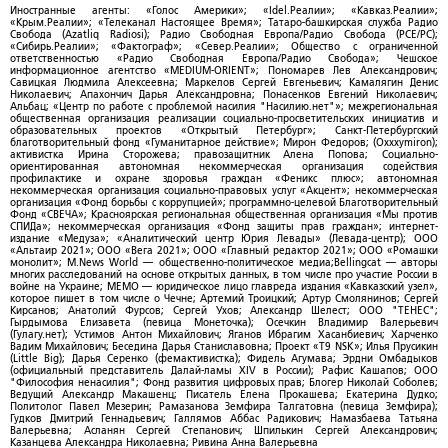
Иностранные агенты: «Голос Америки»; «Idel.Реалии»; «Кавказ.Реалии»;
«Крым.Реалии»; «Телеканал Настоящее Время»; Татаро-башкирская служба Радио
Свобода (Azatliq Radiosi); Радио Свободная Европа/Радио Свобода (PCE/PC);
«Сибирь.Реалии»; «Фактограф»; «Север.Реалии»; Общество с ограниченной
ответственностью «Радио Свободная Европа/Радио Свобода»; Чешское
информационное агентство «MEDIUM-ORIENT»; Пономарев Лев Александрович;
Савицкая Людмила Алексеевна; Маркелов Сергей Евгеньевич; Камалягин Денис
Николаевич; Апахончич Дарья Александровна; Понасенков Евгений Николаевич;
Альбац; «Центр по работе с проблемой насилия "Насилию.нет"»; межрегиональная
общественная организация реализации социально-просветительских инициатив и
образовательных проектов «Открытый Петербург»; Санкт-Петербургский
благотворительный фонд «Гуманитарное действие»; Мирон Федоров; (Oxxxymiron);
активистка Ирина Сторожева; правозащитник Алена Попова; Социально-
ориентированная автономная некоммерческая организация содействия
профилактике и охране здоровья граждан «Феникс плюс»; автономная
некоммерческая организация социально-правовых услуг «Акцент»; некоммерческая
организация «Фонд борьбы с коррупцией»; программно-целевой Благотворительный
Фонд «СВЕЧА»; Красноярская региональная общественная организация «Мы против
СПИДа»; некоммерческая организация «Фонд защиты прав граждан»; интернет-
издание «Медуза»; «Аналитический центр Юрия Левады» (Левада-центр); ООО
«Альтаир 2021»; ООО «Вега 2021»; ООО «Главный редактор 2021»; ООО «Ромашки
монолит»; M.News World — общественно-политическое медиа;Bellingcat — авторы
многих расследований на основе открытых данных, в том числе про участие России в
войне на Украине; МЕМО — юридическое лицо главреда издания «Кавказский узел»,
которое пишет в том числе о Чечне; Артемий Троицкий; Артур Смолянинов; Сергей
Кирсанов; Анатолий Фурсов; Сергей Ухов; Александр Шелест; ООО "ТЕНЕС";
Гырдымова Елизавета (певица Монеточка); Осечкин Владимир Валерьевич
(Гулагу.нет); Устимов Антон Михайлович; Яганов Ибрагим Хасанбиевич; Харченко
Вадим Михайлович; Беседина Дарья Станиславовна; Проект «T9 NSK»; Илья Прусикин
(Little Big); Дарья Серенко (фемактивистка); Фидель Агумава; Эрдни Омбадыков
(официальный представитель Далай-ламы XIV в России); Рафис Кашапов; ООО
"Философия ненасилия"; Фонд развития цифровых прав; Блогер Николай Соболев;
Ведущий Александр Макашенц; Писатель Елена Прокашева; Екатерина Дудко;
Политолог Павел Мезерин; Рамазанова Земфира Талгатовна (певица Земфира);
Гудков Дмитрий Геннадьевич; Галлямов Аббас Радикович; Намазбаева Татьяна
Валерьевна; Асланян Сергей Степанович; Шпилькин Сергей Александрович;
Казанцева Александра Николаевна; Ривина Анна Валерьевна