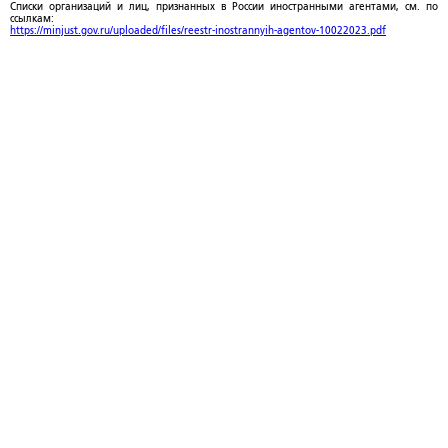
Списки организаций и лиц, признанных в России иностранными агентами, см. по
ссылкам:
https://minjust.gov.ru/uploaded/files/reestr-inostrannyih-agentov-10022023.pdf