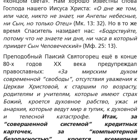
«концом света». Нам хорошо известны слова
Господа нашего Иисуса Христа:
«О дне же том,
или часе, никто не знает, ни Ангелы небесные,
ни Сын, но только Отец»
(Мк. 13: 32). Но в то же
время Спаситель назидает нас:
«Бодрствуйте,
потому что не знаете ни дня, ни часа в который
приидет Сын Человеческий»
(Мф. 25: 13).
Преподобный Паисий Святогорец ещё в конце
80-х годов XX века предупреждал
православных:
«За мирским духом
современной “свободы”, отсутствия уважения к
Церкви Христовой, к старшим по возрасту,
родителям и учителям, которые имеют страх
Божий, кроется духовное рабство, ужас и
анархия, которые ведут мир в тупик, к духовной
и телесной катастрофе.
Итак, за
“совершенной системой” кредитных
карточек, за “компьютерной
безопасностью”, кроется всемирная