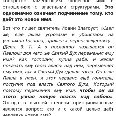
конкретно заменяющим словесное имя в
отношениях с властными структурами.
Это
однозначно означает подчинение тому, кто
даёт это новое имя
.
Вот что пишет святитель Иоанн Златоуст:
«Савл
же, еще дыша угрозами и убийством на
учеников Господа, пришел к первосвященнику...
(Деян. 9: 1). А в посланиях называется он
Павлом: для чего же Святый Дух переменил ему
имя? Как господин, купив раба, и желая
показать ему свою власть над ним, переменяет
ему имя, так и Святый Дух сделал тогда. Он взял
Павла в плен, и этот недавно ещё гонитель,
поступил под власть Святого Духа, Который
поэтому переменил ему имя,
чтобы он из
этого узнал новую власть над собою
»
.
Отсюда в высшей степени принципиальным
является вопрос: кто и с какой целью даёт
человеку новое имя?