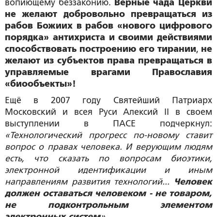
вопиющему беззаконию.
Верные чада Церкви
не желают добровольно превращаться из
рабов Божиих в рабов «нового цифрового
порядка» антихриста и своими действиями
способствовать построению его тирании
,
не
желают из субъектов права превращаться в
управляемые врагами Православия
«биообъекты»!
Ещё в 2007 году Святейший Патриарх
Московский и всея Руси Алексий II в своем
выступлении в ПАСЕ подчеркнул:
«Технологический прогресс по-новому ставит
вопрос о правах человека. И верующим людям
есть, что сказать по вопросам биоэтики,
электронной идентификации и иным
направлениям развития технологий...
Человек
должен оставаться человеком - не товаром,
не подконтрольным элементом
электронных систем
»
.