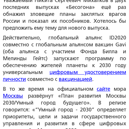
Уважаемый Никита Сергеевич Михалков в двух
последних выпусках «Бесогона» ещё раз
обнажил зловещие планы заклятых врагов
России и показал их пособников. Хотелось бы
предложить ему тему для нового выпуска.
Действительно, глобальный альянс ID2020
совместно с глобальным альянсом вакцин Gavi
(оба альянса с участием Фонда Билла и
Мелинды Гейтс) запускают программу по
обеспечению жителей планеты к 2030 году
универсальным
цифровым удостоверением
личности
совместно с
вакцинацией
.
В то же время на официальном
сайте
мэра
Москвы
развёрнут «План развития Москвы
2030/Умный город будущего». В релизе
говорится: «“Умный город - 2030” определяет
приоритеты, цели и задачи государственного
управления и развития в сфере цифровых