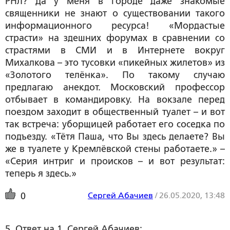
РНЛ? Да у меня в городе даже знакомые
священники не знают о существовании такого
информационного ресурса! «Мордастые
страсти» на здешних форумах в сравнении со
страстями в СМИ и в Интернете вокруг
Михалкова – это тусовки «пикейных жилетов» из
«Золотого телёнка». По такому случаю
предлагаю анекдот. Московский профессор
отбывает в командировку. На вокзале перед
поездом заходит в общественный туалет – и вот
так встреча: уборщицей работает его соседка по
подъезду. «Тётя Паша, что Вы здесь делаете? Вы
же в туалете у Кремлёвской стены работаете.» –
«Серия интриг и происков – и вот результат:
теперь я здесь.»
Сергей Абачиев
/
26.05.2020, 13:48
0
5. Ответ на 1, Сергей Абачиев: