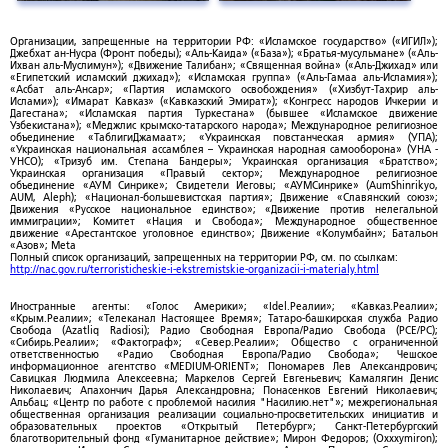
Организации, запрещенные на территории РФ: «Исламское государство» («ИГИЛ»);
Джебхат ан-Нусра (Фронт победы); «Аль-Каида» («База»); «Братья-мусульмане» («Аль-
Ихван аль-Муслимун»); «Движение Талибан»; «Священная война» («Аль-Джихад» или
«Египетский исламский джихад»); «Исламская группа» («Аль-Гамаа аль-Исламия»);
«Асбат аль-Ансар»; «Партия исламского освобождения» («Хизбут-Тахрир аль-
Ислами»); «Имарат Кавказ» («Кавказский Эмират»); «Конгресс народов Ичкерии и
Дагестана»; «Исламская партия Туркестана» (бывшее «Исламское движение
Узбекистана»); «Меджлис крымско-татарского народа»; Международное религиозное
объединение «ТаблигиДжамаат»; «Украинская повстанческая армия» (УПА);
«Украинская национальная ассамблея – Украинская народная самооборона» (УНА -
УНСО); «Тризуб им. Степана Бандеры»; Украинская организация «Братство»;
Украинская организация «Правый сектор»; Международное религиозное
объединение «АУМ Синрике»; Свидетели Иеговы; «АУМСинрике» (AumShinrikyo,
AUM, Aleph); «Национал-большевистская партия»; Движение «Славянский союз»;
Движения «Русское национальное единство»; «Движение против нелегальной
иммиграции»; Комитет «Нация и Свобода»; Международное общественное
движение «Арестантское уголовное единство»; Движение «Колумбайн»; Батальон
«Азов»; Meta
Полный список организаций, запрещенных на территории РФ, см. по ссылкам:
http://nac.gov.ru/terroristicheskie-i-ekstremistskie-organizacii-i-materialy.html
Иностранные агенты: «Голос Америки»; «Idel.Реалии»; «Кавказ.Реалии»;
«Крым.Реалии»; «Телеканал Настоящее Время»; Татаро-башкирская служба Радио
Свобода (Azatliq Radiosi); Радио Свободная Европа/Радио Свобода (PCE/PC);
«Сибирь.Реалии»; «Фактограф»; «Север.Реалии»; Общество с ограниченной
ответственностью «Радио Свободная Европа/Радио Свобода»; Чешское
информационное агентство «MEDIUM-ORIENT»; Пономарев Лев Александрович;
Савицкая Людмила Алексеевна; Маркелов Сергей Евгеньевич; Камалягин Денис
Николаевич; Апахончич Дарья Александровна; Понасенков Евгений Николаевич;
Альбац; «Центр по работе с проблемой насилия "Насилию.нет"»; межрегиональная
общественная организация реализации социально-просветительских инициатив и
образовательных проектов «Открытый Петербург»; Санкт-Петербургский
благотворительный фонд «Гуманитарное действие»; Мирон Федоров; (Oxxxymiron);