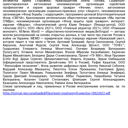
активистка Ирина Сторожева; правозащитник Алена Попова; Социально-
ориентированная автономная некоммерческая организация содействия
профилактике и охране здоровья граждан «Феникс плюс»; автономная
некоммерческая организация социально-правовых услуг «Акцент»; некоммерческая
организация «Фонд борьбы с коррупцией»; программно-целевой Благотворительный
Фонд «СВЕЧА»; Красноярская региональная общественная организация «Мы против
СПИДа»; некоммерческая организация «Фонд защиты прав граждан»; интернет-
издание «Медуза»; «Аналитический центр Юрия Левады» (Левада-центр); ООО
«Альтаир 2021»; ООО «Вега 2021»; ООО «Главный редактор 2021»; ООО «Ромашки
монолит»; M.News World — общественно-политическое медиа;Bellingcat — авторы
многих расследований на основе открытых данных, в том числе про участие России в
войне на Украине; МЕМО — юридическое лицо главреда издания «Кавказский узел»,
которое пишет в том числе о Чечне; Артемий Троицкий; Артур Смолянинов; Сергей
Кирсанов; Анатолий Фурсов; Сергей Ухов; Александр Шелест; ООО "ТЕНЕС";
Гырдымова Елизавета (певица Монеточка); Осечкин Владимир Валерьевич
(Гулагу.нет); Устимов Антон Михайлович; Яганов Ибрагим Хасанбиевич; Харченко
Вадим Михайлович; Беседина Дарья Станиславовна; Проект «T9 NSK»; Илья Прусикин
(Little Big); Дарья Серенко (фемактивистка); Фидель Агумава; Эрдни Омбадыков
(официальный представитель Далай-ламы XIV в России); Рафис Кашапов; ООО
"Философия ненасилия"; Фонд развития цифровых прав; Блогер Николай Соболев;
Ведущий Александр Макашенц; Писатель Елена Прокашева; Екатерина Дудко;
Политолог Павел Мезерин; Рамазанова Земфира Талгатовна (певица Земфира);
Гудков Дмитрий Геннадьевич; Галлямов Аббас Радикович; Намазбаева Татьяна
Валерьевна; Асланян Сергей Степанович; Шпилькин Сергей Александрович;
Казанцева Александра Николаевна; Ривина Анна Валерьевна
Списки организаций и лиц, признанных в России иностранными агентами, см. по
ссылкам:
https://minjust.gov.ru/uploaded/files/reestr-inostrannyih-agentov-10022023.pdf