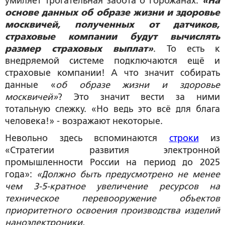
умиляет трогательная забота о горожанах:
«На
основе данных об образе жизни и здоровье
москвичей, полученных от датчиков,
страховые компании будут вычислять
размер страховых выплат»
. То есть к
внедряемой системе подключаются ещё и
страховые компании! А что значит собирать
данные «
об образе жизни и здоровье
москвичей»
? Это значит вести за ними
тотальную слежку. «Но ведь это всё для блага
человека!» - возражают некоторые.
Невольно здесь вспоминаются
строки
из
«Стратегии развития электронной
промышленности России на период до 2025
года»:
«Должно быть предусмотрено не менее
чем 3-5-кратное увеличение ресурсов на
техническое перевооружение объектов
приоритетного освоения производства изделий
наноэлектроники.