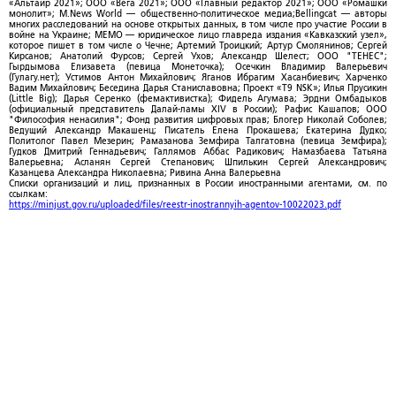
«Альтаир 2021»; ООО «Вега 2021»; ООО «Главный редактор 2021»; ООО «Ромашки
монолит»; M.News World — общественно-политическое медиа;Bellingcat — авторы
многих расследований на основе открытых данных, в том числе про участие России в
войне на Украине; МЕМО — юридическое лицо главреда издания «Кавказский узел»,
которое пишет в том числе о Чечне; Артемий Троицкий; Артур Смолянинов; Сергей
Кирсанов; Анатолий Фурсов; Сергей Ухов; Александр Шелест; ООО "ТЕНЕС";
Гырдымова Елизавета (певица Монеточка); Осечкин Владимир Валерьевич
(Гулагу.нет); Устимов Антон Михайлович; Яганов Ибрагим Хасанбиевич; Харченко
Вадим Михайлович; Беседина Дарья Станиславовна; Проект «T9 NSK»; Илья Прусикин
(Little Big); Дарья Серенко (фемактивистка); Фидель Агумава; Эрдни Омбадыков
(официальный представитель Далай-ламы XIV в России); Рафис Кашапов; ООО
"Философия ненасилия"; Фонд развития цифровых прав; Блогер Николай Соболев;
Ведущий Александр Макашенц; Писатель Елена Прокашева; Екатерина Дудко;
Политолог Павел Мезерин; Рамазанова Земфира Талгатовна (певица Земфира);
Гудков Дмитрий Геннадьевич; Галлямов Аббас Радикович; Намазбаева Татьяна
Валерьевна; Асланян Сергей Степанович; Шпилькин Сергей Александрович;
Казанцева Александра Николаевна; Ривина Анна Валерьевна
Списки организаций и лиц, признанных в России иностранными агентами, см. по
ссылкам:
https://minjust.gov.ru/uploaded/files/reestr-inostrannyih-agentov-10022023.pdf