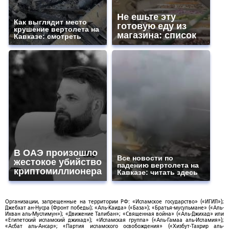
Не ешьте эту
Как выглядит место
готовую еду из
крушение вертолета на
магазина: список
Кавказе: смотреть
В ОАЭ произошло
Все новости по
жестокое убийство
падению вертолета на
криптомиллионера
Кавказе: читать здесь
Организации, запрещенные на территории РФ: «Исламское государство» («ИГИЛ»);
Джебхат ан-Нусра (Фронт победы); «Аль-Каида» («База»); «Братья-мусульмане» («Аль-
Ихван аль-Муслимун»); «Движение Талибан»; «Священная война» («Аль-Джихад» или
«Египетский исламский джихад»); «Исламская группа» («Аль-Гамаа аль-Исламия»);
«Асбат аль-Ансар»; «Партия исламского освобождения» («Хизбут-Тахрир аль-