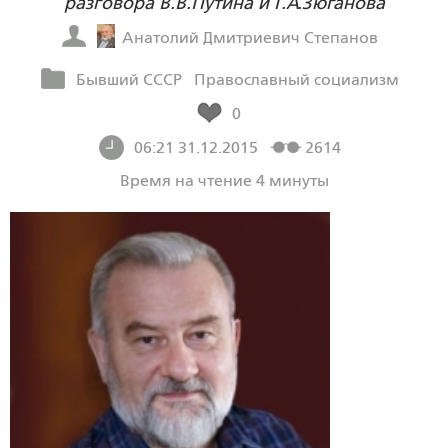
разговора В.В.Путина и Г.А.Зюганова
Анатолий Дмитриевич Степанов
Бывший СССР
Православный социализм
0
06:21 31.12.2015
2614
Время на чтение 4 минуты