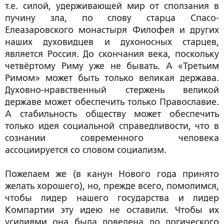
т.е. силой, удерживающей мир от сползания в
пучину зла, по слову старца Спасо-
Елеазаровского монастыря Филофея и других
наших духовидцев и духоносных старцев,
является Россия. До скончания века, поскольку
четвёртому Риму уже не бывать. А «Третьим
Римом» может быть только великая держава.
Духовно-нравственный стержень великой
державе может обеспечить только Православие.
А стабильность обществу может обеспечить
только идея социальной справедливости, что в
сознании современного человека
ассоциируется со словом социализм.
Пожелаем же (в канун Нового года принято
желать хорошего), но, прежде всего, помолимся,
чтобы лидер нашего государства и лидер
Компартии эту идею не оставили. Чтобы их
усилиями она была доведена до логического