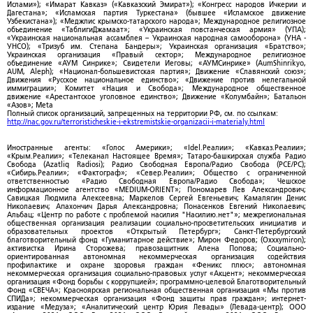
Ислами»); «Имарат Кавказ» («Кавказский Эмират»); «Конгресс народов Ичкерии и
Дагестана»; «Исламская партия Туркестана» (бывшее «Исламское движение
Узбекистана»); «Меджлис крымско-татарского народа»; Международное религиозное
объединение «ТаблигиДжамаат»; «Украинская повстанческая армия» (УПА);
«Украинская национальная ассамблея – Украинская народная самооборона» (УНА -
УНСО); «Тризуб им. Степана Бандеры»; Украинская организация «Братство»;
Украинская организация «Правый сектор»; Международное религиозное
объединение «АУМ Синрике»; Свидетели Иеговы; «АУМСинрике» (AumShinrikyo,
AUM, Aleph); «Национал-большевистская партия»; Движение «Славянский союз»;
Движения «Русское национальное единство»; «Движение против нелегальной
иммиграции»; Комитет «Нация и Свобода»; Международное общественное
движение «Арестантское уголовное единство»; Движение «Колумбайн»; Батальон
«Азов»; Meta
Полный список организаций, запрещенных на территории РФ, см. по ссылкам:
http://nac.gov.ru/terroristicheskie-i-ekstremistskie-organizacii-i-materialy.html
Иностранные агенты: «Голос Америки»; «Idel.Реалии»; «Кавказ.Реалии»;
«Крым.Реалии»; «Телеканал Настоящее Время»; Татаро-башкирская служба Радио
Свобода (Azatliq Radiosi); Радио Свободная Европа/Радио Свобода (PCE/PC);
«Сибирь.Реалии»; «Фактограф»; «Север.Реалии»; Общество с ограниченной
ответственностью «Радио Свободная Европа/Радио Свобода»; Чешское
информационное агентство «MEDIUM-ORIENT»; Пономарев Лев Александрович;
Савицкая Людмила Алексеевна; Маркелов Сергей Евгеньевич; Камалягин Денис
Николаевич; Апахончич Дарья Александровна; Понасенков Евгений Николаевич;
Альбац; «Центр по работе с проблемой насилия "Насилию.нет"»; межрегиональная
общественная организация реализации социально-просветительских инициатив и
образовательных проектов «Открытый Петербург»; Санкт-Петербургский
благотворительный фонд «Гуманитарное действие»; Мирон Федоров; (Oxxxymiron);
активистка Ирина Сторожева; правозащитник Алена Попова; Социально-
ориентированная автономная некоммерческая организация содействия
профилактике и охране здоровья граждан «Феникс плюс»; автономная
некоммерческая организация социально-правовых услуг «Акцент»; некоммерческая
организация «Фонд борьбы с коррупцией»; программно-целевой Благотворительный
Фонд «СВЕЧА»; Красноярская региональная общественная организация «Мы против
СПИДа»; некоммерческая организация «Фонд защиты прав граждан»; интернет-
издание «Медуза»; «Аналитический центр Юрия Левады» (Левада-центр); ООО