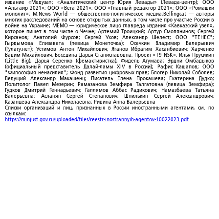
издание «Медуза»; «Аналитический центр Юрия Левады» (Левада-центр); ООО
«Альтаир 2021»; ООО «Вега 2021»; ООО «Главный редактор 2021»; ООО «Ромашки
монолит»; M.News World — общественно-политическое медиа;Bellingcat — авторы
многих расследований на основе открытых данных, в том числе про участие России в
войне на Украине; МЕМО — юридическое лицо главреда издания «Кавказский узел»,
которое пишет в том числе о Чечне; Артемий Троицкий; Артур Смолянинов; Сергей
Кирсанов; Анатолий Фурсов; Сергей Ухов; Александр Шелест; ООО "ТЕНЕС";
Гырдымова Елизавета (певица Монеточка); Осечкин Владимир Валерьевич
(Гулагу.нет); Устимов Антон Михайлович; Яганов Ибрагим Хасанбиевич; Харченко
Вадим Михайлович; Беседина Дарья Станиславовна; Проект «T9 NSK»; Илья Прусикин
(Little Big); Дарья Серенко (фемактивистка); Фидель Агумава; Эрдни Омбадыков
(официальный представитель Далай-ламы XIV в России); Рафис Кашапов; ООО
"Философия ненасилия"; Фонд развития цифровых прав; Блогер Николай Соболев;
Ведущий Александр Макашенц; Писатель Елена Прокашева; Екатерина Дудко;
Политолог Павел Мезерин; Рамазанова Земфира Талгатовна (певица Земфира);
Гудков Дмитрий Геннадьевич; Галлямов Аббас Радикович; Намазбаева Татьяна
Валерьевна; Асланян Сергей Степанович; Шпилькин Сергей Александрович;
Казанцева Александра Николаевна; Ривина Анна Валерьевна
Списки организаций и лиц, признанных в России иностранными агентами, см. по
ссылкам:
https://minjust.gov.ru/uploaded/files/reestr-inostrannyih-agentov-10022023.pdf