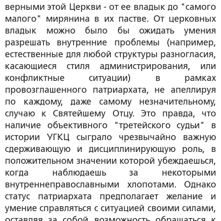
верными этой Церкви - от ее владык до "самого
малого" мирянина в их пастве. От церковных
владык можно было бы ожидать умения
разрешать внутренние проблемы (например,
естественные для любой структуры разногласия,
касающиеся стиля администрирования, или
конфликтные ситуации) в рамках
провозглашенного патриархата, не апеллируя
по каждому, даже самому незначительному,
случаю к Святейшему Отцу. Это правда, что
наличие объективного "третейского судьи" в
истории УГКЦ сыграло чрезвычайно важную
сдерживающую и дисциплинирующую роль, в
положительном значении которой убеждаешься,
когда наблюдаешь за некоторыми
внутреннеправославными хлопотами. Однако
статус патриархата предполагает желание и
умение справляться с ситуацией своими силами,
оставляя за собой возможность обращаться к