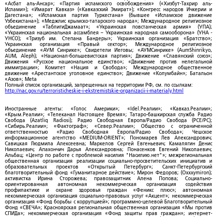
«Асбат аль-Ансар»; «Партия исламского освобождения» («Хизбут-Тахрир аль-
Ислами»); «Имарат Кавказ» («Кавказский Эмират»); «Конгресс народов Ичкерии и
Дагестана»; «Исламская партия Туркестана» (бывшее «Исламское движение
Узбекистана»); «Меджлис крымско-татарского народа»; Международное религиозное
объединение «ТаблигиДжамаат»; «Украинская повстанческая армия» (УПА);
«Украинская национальная ассамблея – Украинская народная самооборона» (УНА -
УНСО); «Тризуб им. Степана Бандеры»; Украинская организация «Братство»;
Украинская организация «Правый сектор»; Международное религиозное
объединение «АУМ Синрике»; Свидетели Иеговы; «АУМСинрике» (AumShinrikyo,
AUM, Aleph); «Национал-большевистская партия»; Движение «Славянский союз»;
Движения «Русское национальное единство»; «Движение против нелегальной
иммиграции»; Комитет «Нация и Свобода»; Международное общественное
движение «Арестантское уголовное единство»; Движение «Колумбайн»; Батальон
«Азов»; Meta
Полный список организаций, запрещенных на территории РФ, см. по ссылкам:
http://nac.gov.ru/terroristicheskie-i-ekstremistskie-organizacii-i-materialy.html
Иностранные агенты: «Голос Америки»; «Idel.Реалии»; «Кавказ.Реалии»;
«Крым.Реалии»; «Телеканал Настоящее Время»; Татаро-башкирская служба Радио
Свобода (Azatliq Radiosi); Радио Свободная Европа/Радио Свобода (PCE/PC);
«Сибирь.Реалии»; «Фактограф»; «Север.Реалии»; Общество с ограниченной
ответственностью «Радио Свободная Европа/Радио Свобода»; Чешское
информационное агентство «MEDIUM-ORIENT»; Пономарев Лев Александрович;
Савицкая Людмила Алексеевна; Маркелов Сергей Евгеньевич; Камалягин Денис
Николаевич; Апахончич Дарья Александровна; Понасенков Евгений Николаевич;
Альбац; «Центр по работе с проблемой насилия "Насилию.нет"»; межрегиональная
общественная организация реализации социально-просветительских инициатив и
образовательных проектов «Открытый Петербург»; Санкт-Петербургский
благотворительный фонд «Гуманитарное действие»; Мирон Федоров; (Oxxxymiron);
активистка Ирина Сторожева; правозащитник Алена Попова; Социально-
ориентированная автономная некоммерческая организация содействия
профилактике и охране здоровья граждан «Феникс плюс»; автономная
некоммерческая организация социально-правовых услуг «Акцент»; некоммерческая
организация «Фонд борьбы с коррупцией»; программно-целевой Благотворительный
Фонд «СВЕЧА»; Красноярская региональная общественная организация «Мы против
СПИДа»; некоммерческая организация «Фонд защиты прав граждан»; интернет-