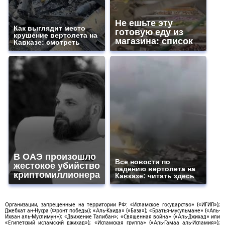
Не ешьте эту
Как выглядит место
готовую еду из
крушение вертолета на
магазина: список
Кавказе: смотреть
В ОАЭ произошло
Все новости по
жестокое убийство
падению вертолета на
криптомиллионера
Кавказе: читать здесь
Организации, запрещенные на территории РФ: «Исламское государство» («ИГИЛ»);
Джебхат ан-Нусра (Фронт победы); «Аль-Каида» («База»); «Братья-мусульмане» («Аль-
Ихван аль-Муслимун»); «Движение Талибан»; «Священная война» («Аль-Джихад» или
«Египетский исламский джихад»); «Исламская группа» («Аль-Гамаа аль-Исламия»);