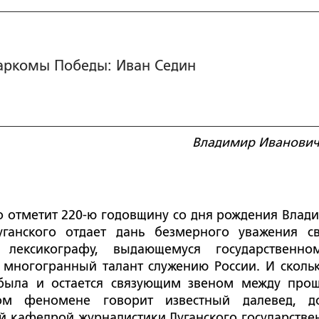
аркомы Победы: Иван Седин
Владимир Иванович
о отметит 220-ю годовщину со дня рождения Влад
ганского отдает дань безмерного уважения с
 лексикографу, выдающемуся государственн
 многогранный талант служению России. И сколь
 была и остается связующим звеном между про
м феномене говорит известный далевед, д
й кафедрой журналистики Луганского государстве