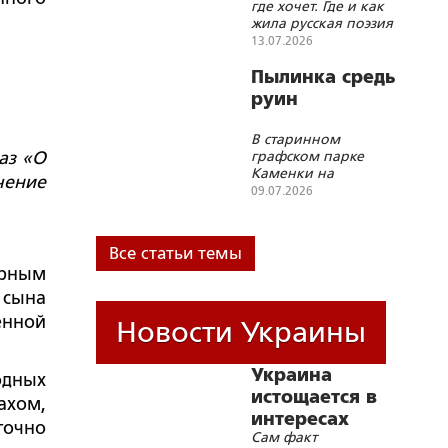
где хочет. Где и как
жила русская поэзия
в 1990-х – 2000-х»
13.07.2026
Пылинка средь
руин
В старинном
аз «О
графском парке
Каменки на
чение
Черкасщине сбили
09.07.2026
памятник Пушкину,
повалили, увезли
Все статьи темы
урным
 сына
енной
Новости Украины
Украина
одных
истощается в
ахом,
интересах
точно
Сам факт
Запада