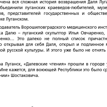
ючена вся сложная история возвращения Даля Луга
бъединили луганских краеведов-любителей, муз
ов, представителей государственных и обществ
ке Луганском.
еподаватель Ворошиловградского медицинского инст
а Далю – луганский скульптор Илья Овчаренко, 
ненко… Это далеко не полный список причаст
о открывая для себя Даля, открыл и подлинное 
й русской культуры. И этого уже было не отнять 
а Луганск, «Далевские чтения» прошли в городе 
 Мне кажется, для воюющей Республики это было с
нии» Шостаковича.