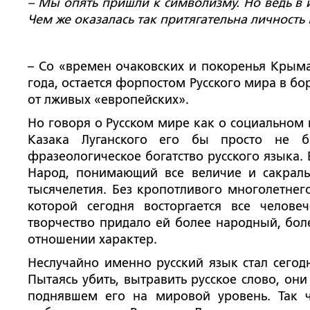
– Мы опять пришли к символизму. Но ведь в 
Чем же оказалась так притягательна личность
– Со «времен очаковских и покоренья Крыма
года, остается форпостом Русского мира в б
от лживых «европейских».
Но говоря о Русском мире как о социальном 
Казака Луганского его бы просто не б
фразеологическое богатство русского языка.
Народ, понимающий все величие и сакраль
тысячелетия. Без кропотливого многолетнего
которой сегодня восторгается все челове
творчество придало ей более народный, бол
отношении характер.
Неслучайно именно русский язык стал сегод
Пытаясь убить, вытравить русское слово, он
поднявшем его на мировой уровень. Так 