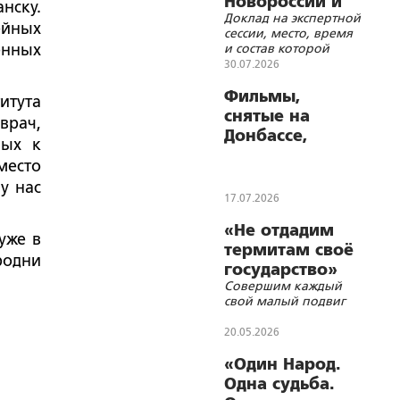
Новороссии и
нску.
Доклад на экспертной
Малороссии
ейных
сессии, место, время
енных
и состав которой
просили не
30.07.2026
разглашать
Фильмы,
итута
снятые на
врач,
Донбассе,
ных к
выходят в
место
Okko
у нас
17.07.2026
«Не отдадим
уже в
термитам своё
родни
государство»
Совершим каждый
свой малый подвиг
20.05.2026
«Один Народ.
Одна судьба.