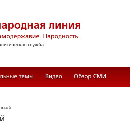
народная линия
амодержавие. Народность.
литическая служба
альные темы
Видео
Обзор СМИ
нской
ой