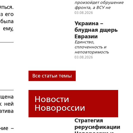
произойдет обрушение
ться.
фронта, а ВСУ не
успеют оборудовать
03.08.2026
з его
новый фронт по
 была
Днепру или по Збручу,
Украина –
российские войска
 ему,
блудная дщерь
могут продвинуться
Евразии
очень далеко, пока
Единство,
будут приниматься
сплоченность и
условия капитуляции
неповторимость
всех евразийских
03.08.2026
народов – вот
условие их
существования и
Все статьи темы
благополучия в XXI
веке
ущена
Новости
к ней
Новороссии
атива
Стратегия
рерусификации
ние –