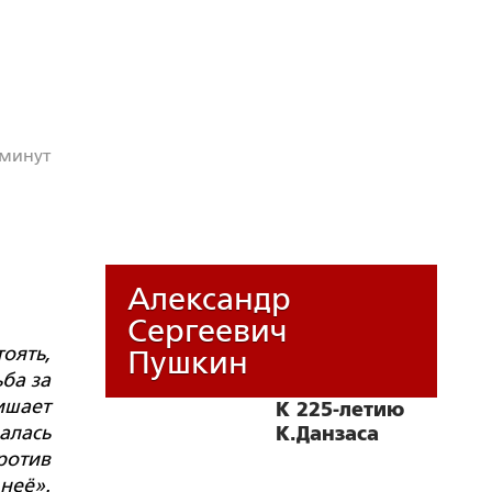
 минут
Александр
Сергеевич
тоять,
Пушкин
ба за
ишает
К 225-летию
алась
К.Данзаса
ротив
неё».