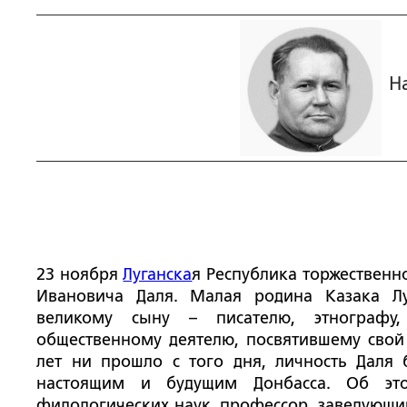
Н
23 ноября
Луганска
я Республика торжественн
Ивановича Даля. Малая родина Казака Лу
великому сыну – писателю, этнографу,
общественному деятелю, посвятившему свой
лет ни прошло с того дня, личность Даля
настоящим и будущим Донбасса. Об это
филологических наук, профессор, заведующи