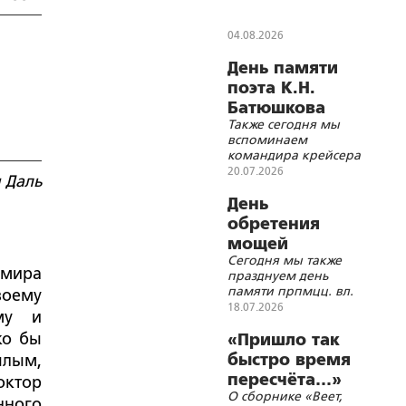
04.08.2026
День памяти
поэта К.Н.
Батюшкова
Также сегодня мы
вспоминаем
командира крейсера
«Варяг»
20.07.2026
 Даль
В.Ф.Руднева,
дипломата
День
Я.И.Булгакова,
обретения
архитектора
мощей
В.Г.Сретенского,
Сегодня мы также
преподобного
математика
имира
празднуем день
А.А.Маркова,
Сергия
памяти прпмцц. вл.
воему
ректора МГУ
Радонежского
кн. Елисаветы и
18.07.2026
А.А.Мануйлова,
ому и
инокини Варвары,
историка
ко бы
вспоминаем
«Пришло так
Н.Д.Шаховскую-Шик,
Императора Иоанна
поэта
быстро время
шлым,
VI и живописца
М.В.Исаковского и
пересчёта…»
октор
В.Д.Поленова
генерала армии
О сборнике «Веет,
Д.Д.Лелюшенко
нного