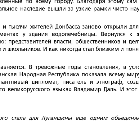
вленные по всему городу. Благодаря этому сам
альное наследие вышли за узкие рамки чисто на
и и тысячи жителей Донбасса заново открыли для
амента» у здания водолечебницы. Вернулся к 
ю: представителей власти, общественников и дея
в и школьников. И как никогда стал близким и пон
равняется. В тревожные годы становления, в усл
нская Народная Республика показала всему миру
антливый дипломат, писатель и этнограф, созд
о великорусского языка» Владимир Даль. И этот
ского стала для Луганщины еще одним объедин