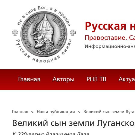
Русская 
Православие. С
Информационно-ана
Главная
Авторы
РНЛ ТВ
Акту
Главная
>
Наши публикации
>
Великий сын земли Луга
Великий сын земли Луганск
К 220-летию Владимира Даля