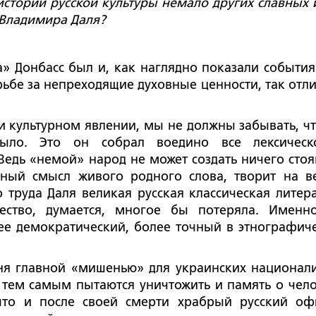
истории русской культуры немало других славных 
 Владимира Даля?
» Донбасс был и, как наглядно показали события
орьбе за непреходящие духовные ценности, так отл
и культурном явлении, мы не должны забывать, чт
ыло. Это он собрал воедино все лексичес
 Ведь «немой» народ не может создать ничего стоя
ный смысл живого родного слова, творит на в
 труда Даля великая русская классическая литера
чество, думается, многое бы потеряла. Именн
ее демократический, более точный в этнографич
ня главной «мишенью» для украинских национали
и тем самым пытаются уничтожить и память о чело
что и после своей смерти храбрый русский оф