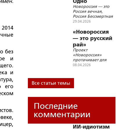
имен.
Одно
Новороссия — это
бессмертие»
Россия вечная,
Россия Бессмертная
29.04.2026
 2014
«Новороссия
ичные
— это русский
рай»
Проект
о без
«Новороссия»
кое и
протачивает для
Русской Истории
щего.
08.04.2026
новые русла
ека и
тура,
Все статьи темы
о его
еском
Последние
стов.
комментарии
веке,
ицер,
ИИ-идиотизм