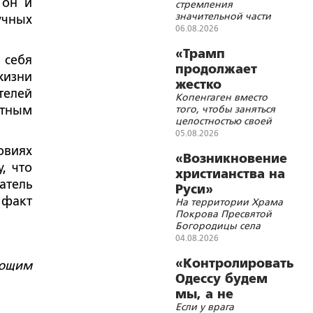
 он и
стремления
значительной части
учных
украинских
06.08.2026
политических сил к
конфронтации с
«Трамп
 себя
Россией, в том числе
продолжает
жизни
военной, носит
жестко
иррациональный
телей
Копенгаген вместо
троллить
характер
ятным
того, чтобы заняться
Данию»
целостностью своей
страны, с головой
05.08.2026
погрузился в
овиях
украинскую трясину
«Возникновение
, что
христианства на
атель
Руси»
 факт
На территории Храма
Покрова Пресвятой
Богородицы села
Покровка Ивнянского
04.08.2026
района Белгородской
области состоялась
«Контролировать
яющим
просветительская
Одессу будем
лекция для беженцев с
мы, а не
территории Украины
Если у врага
Британия»