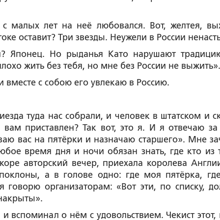
 с малых лет на неё любовался. Вот, желтея, вы
оке оставит? Три звезды. Неужели в России ненаст
й? Японец. Но рыданья Като нарушают традицию
 плохо жить без тебя, но мне без России не выжить»
ли вместе с собою его увлекаю в Россию.
иезда туда нас собрали, и человек в штатском и ск
 вам приставлен? Так вот, это я. И я отвечаю за
иваю вас на пятёрки и назначаю старшего». Мне за
юбое время дня и ночи обязан знать, где кто из 
коре авторский вечер, приехала королева Англии
оклоны, а в голове одно: где моя пятёрка, гд
я говорю организаторам: «Вот эти, по списку, д
 накрыты».
 и вспоминал о нём с удовольствием. Чекист этот, 