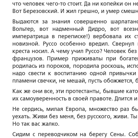
что человек чего-то стоит. Да ни копейки он н
Вот Березовский. И жил грешно, и умер смешн
Выдаются за знания совершенно шарлатанс
Вольтер, вот надменный Дидро, вот всез
императрица в переписке!) вербовала их 
новизной. Руссо особенно вредил. Свернул 
креста носил. А чему учил Руссо? Человек бе
французов. Пример приживалы при богатен
родилась из пороков, породила роскошь, исп
надо свести к воспитанию одной привычки 
пламени свечки, не мешай, пусть обожжется, б
Как же они все, эти протестанты, бывшие като
их самоуверенность в своей правоте. Длится 
Не сердись, милая Европа, множество раз бы
уехать. Живи без меня, без русского, живи. Ты
Но так вас жалко.
Сидим с переводчиком на берегу Сены. Соб