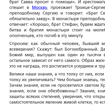
брат Савва просит о помощи». И хрестома
спешит в
Москву
, проезжает Троице-Серги
преподобному Сергию и говорит: «Брат Се
обязательно заеду». В монастыре преподобный
отвечает: «Хорошо, брат Стефан, будем ждат
битва и братия монастыря стоит на моле
ополченцев, кто погиб в эту минуту.
Спросим: как обычный человек, бывший ма
всеведения? Скажут: был Богоизбранный. Да
Божий мир, выпущен как один из тысячи в
остальное зависит от него самого. Образ жизн
это не награда, это достигается усердием и т
Велики наши знания, а что толку от них, есл
толку их увеличивать? Чем больше знаешь, т
Зачем знания, если не просветился светом Х
знания, если они обезбоженны? Звания, книг
защиты всяких степеней, уверения, что откр
самостоятельное явление живой клетки, то ест