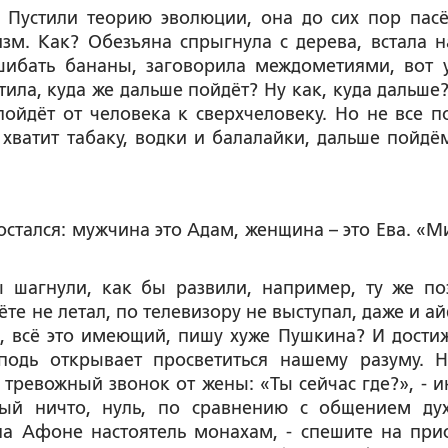
 Пустили теорию эволюции, она до сих пор пасё
м. Как? Обезъяна спрыгнула с дерева, встала н
сшибать бананы, заговорила междометиями, вот 
тила, куда же дальше пойдёт? Ну как, куда дальше?
пойдёт от человека к сверхчеловеку. Но не все по
хватит табаку, водки и балалайки, дальше пойдё
остался: мужчина это Адам, женщина – это Ева. «М
 шагнули, как бы развили, например, ту же по
лёте не летал, по телевизору не выступал, даже и 
я, всё это имеющий, пишу хуже Пушкина? И дости
сподь открывает просветиться нашему разуму. Н
 тревожный звонок от жены: «Ты сейчас где?», - и
вый ничто, нуль, по сравнению с общением ду
на Афоне настоятель монахам, - спешите на прис