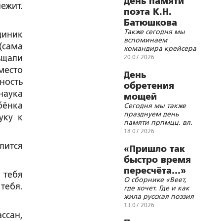
День памяти
лежит.
поэта К.Н.
Батюшкова
Также сегодня мы
циник
вспоминаем
(сама
командира крейсера
«Варяг»
ьщали
20.07.2026
В.Ф.Руднева,
место
дипломата
День
ность
Я.И.Булгакова,
обретения
архитектора
наука
мощей
В.Г.Сретенского,
бёнка
Сегодня мы также
преподобного
математика
празднуем день
А.А.Маркова,
уку к
Сергия
памяти прпмцц. вл.
ректора МГУ
Радонежского
кн. Елисаветы и
18.07.2026
А.А.Мануйлова,
инокини Варвары,
историка
лится
вспоминаем
«Пришло так
Н.Д.Шаховскую-Шик,
Императора Иоанна
поэта
быстро время
VI и живописца
М.В.Исаковского и
пересчёта…»
В.Д.Поленова
 тебя
генерала армии
О сборнике «Веет,
Д.Д.Лелюшенко
 тебя.
где хочет. Где и как
жила русская поэзия
в 1990-х – 2000-х»
13.07.2026
ссан,