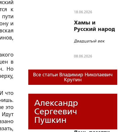
мский
тся к
18.06.2026
 пути
Хамы и
ону и
Русский народ
вская
инов,
Двадцатый век
акого
08.06.2026
щен в
н. Но
Все статьи Владимир Николаевич
верху,
Крупин
И что
чишь.
Александр
е это
Сергеевич
 Идут
Пушкин
азано
азать,