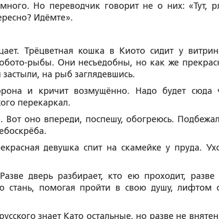
 много. Но переводчик говорит не о них: «Тут, р
тересно? Идёмте».
ает. Трёцветная кошка в Киото сидит у витрин
робото-рыбы. Они несъедобны, но как же прекрас
 застыли, на рыб заглядевшись.
орона и кричит возмущённо. Надо будет сюда 
кого перекаркал.
 Вот оно впереди, поспешу, обогреюсь. Подбежал
небоскрёба.
екрасная девушка спит на скамейке у пруда. Ух
азве дверь разбирает, кто ею проходит, разве
ю стань, помогая пройти в свою душу, лифтом с
усского знает Като остальные, но разве не внятен