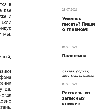
тся в
а две
28.07.2026
уже и
Умеешь
 Если
писать? Пиши
йдут,
о главном!
м мы.
08.07.2026
Палестина
илый,
эзию!
Святая, родная,
многострадальная
айфона
жения
03.07.2026
у да,
Рассказы из
ногда
записных
ховно
книжек
тань,