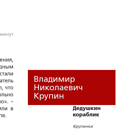
 минут
ения,
одным
стали
Владимир
атель
Николаевич
, что
Крупин
ольно
о». –
Дедушкин
или в
кораблик
пе.
Крупинки