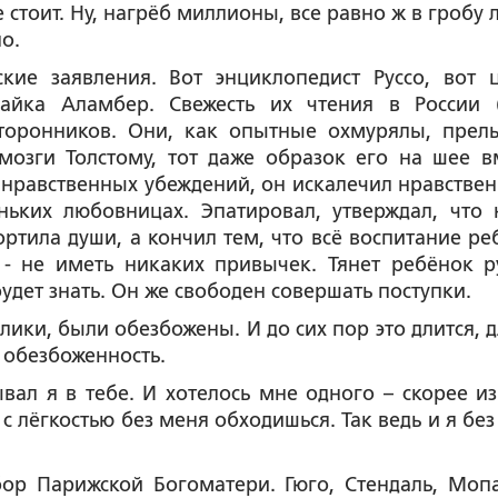
е стоит. Ну, нагрёб миллионы, все равно ж в гробу 
о.
кие заявления. Вот энциклопедист Руссо, вот 
найка Аламбер. Свежесть их чтения в России 
сторонников. Они, как опытные охмурялы, прел
мозги Толстому, тот даже образок его на шее в
з нравственных убеждений, он искалечил нравствен
ьких любовницах. Эпатировал, утверждал, что 
ортила души, а кончил тем, что всё воспитание ре
- не иметь никаких привычек. Тянет ребёнок р
удет знать. Он же свободен совершать поступки.
лики, были обезбожены. И до сих пор это длится, д
и обезбоженность.
вал я в тебе. И хотелось мне одного – скорее из
 с лёгкостью без меня обходишься. Так ведь и я без
ор Парижской Богоматери. Гюго, Стендаль, Мопа