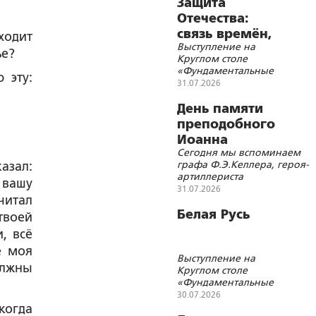
Защита
Отечества:
связь времён,
ходит
Выступление на
событий и
ье?
Круглом столе
территорий
«Фундаментальные
 эту:
основы Союзного
31.07.2026
.
государства и
современные
День памяти
геополитические
преподобного
вызовы»
Иоанна
Сегодня мы вспоминаем
Многострадального
графа Ф.Э.Келлера, героя-
азал:
артиллериста
 вашу
П.Е.Татаркина и академика
31.07.2026
читал
Н.Д.Зелинского
Белая Русь
твоей
, всё
е моя
Выступление на
олжны
Круглом столе
«Фундаментальные
основы Союзного
30.07.2026
государства и
когда