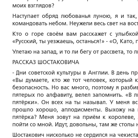
моих взглядов?
Наступает обряд любованья луною, я и так,
командовать небом. Неужели весь свет на вост
Кто о горе своём вам расскажет с улыбко
«Русский, ты уезжаешь, останься!» - «О, Като,
Улетаю на запад, и то ли бегу от рассвета, то 
РАССКАЗ ШОСТАКОВИЧА
- Дни советской культуры в Англии. В день пр
«Вы думаете, кто же тот человек, который к
безопасность. Но вас много, поэтому я разб
пятерых по алфавиту, велел запомнить. «В л
пятёрки». Он всех на ты называл. У меня вс
прошло хорошо, аплодисменты. Выхожу на п
пятёрка? Меня зовут на приём к королеве, 
пойти со мной. Идут, довольны, там же столы
Шостакович нисколько не сердился на чекиста