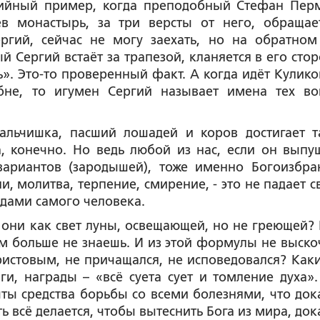
тийный пример, когда преподобный Стефан Пер
ев монастырь, за три версты от него, обращае
ргий, сейчас не могу заехать, но на обратном
 Сергий встаёт за трапезой, кланяется в его стор
ь». Это-то проверенный факт. А когда идёт Кулико
бне, то игумен Сергий называет имена тех во
льчишка, пасший лошадей и коров достигает т
, конечно. Но ведь любой из нас, если он выпу
ариантов (зародышей), тоже именно Богоизбра
и, молитва, терпение, смирение, - это не падает с
рудами самого человека.
и они как свет луны, освещающей, но не греющей? 
ем больше не знаешь. И из этой формулы не выско
ристовым, не причащался, не исповедовался? Каки
и, награды – «всё суета сует и томление духа».
ыты средства борьбы со всеми болезнями, что док
ь всё делается, чтобы вытеснить Бога из мира, док