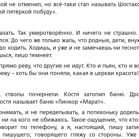
кой не отменил, но всё-таки стал называть Шостак
шей пятёркой побуду».
азать. Так умиротворённо. И ничего не страшно.
ся. До чего же только жаль, что родные, дети, вну
до ходить. Ходишь, и уже и не замечаешь ни теснот
шься, лицо темнеет.
рямо реву, что другие не идут. Кто и пьян, кто и в
ву – хоть бы они поняли, какая в церкви красота
, стволы почернели. Костя затопил баню. Др
остя называет баню «Линкор «Марат».
понимать, и не переделывать, а потихоньку доделы
 ни на кого не обижаюсь. Такое ощущение, что кто-
говорит по телефону, а я, настоящий, пишу запи
, пишущего, говорящего гляжу со стороны. Уже