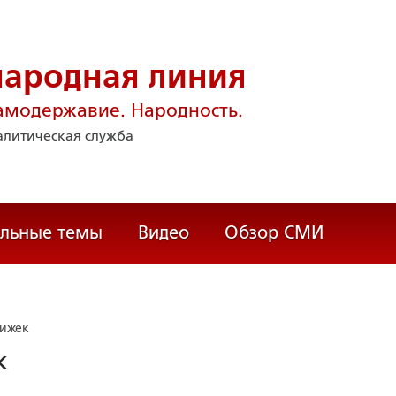
народная линия
амодержавие. Народность.
литическая служба
альные темы
Видео
Обзор СМИ
нижек
к