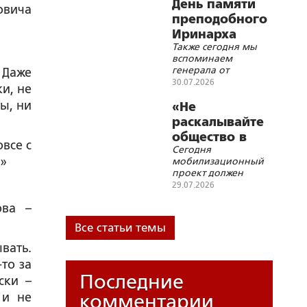
современные
День памяти
овича
геополитические
преподобного
вызовы»
Иринарха
Также сегодня мы
Соловецкого
вспоминаем
генерала от
 Даже
инфантерии
30.07.2026
ки, не
В.Н.Горбатовского и
ы, ни
авиаконструктора
«Не
Н.Н.Поликарпова
раскалывайте
общество в
овсе с
Сегодня
угоду врагам»
!»
мобилизационный
проект должен
найти решения,
29.07.2026
которые позволили
ова –
бы ввести в
военный оборот не
Все статьи темы
захваченную войной
половину общества
вать.
то за
Последние
ски –
 и не
комментарии