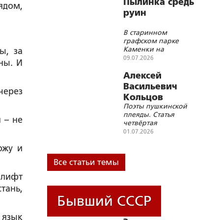
Пылинка средь
ядом,
руин
В старинном
графском парке
Каменки на
ы, за
Черкасщине сбили
09.07.2026
ны. И
памятник Пушкину,
повалили, увезли
Алексей
Васильевич
через
Кольцов
Поэты пушкинской
плеяды. Статья
 – не
четвёртая
01.07.2026
ожу и
Все статьи темы
 лифт
тань,
Бывший СССР
 язык