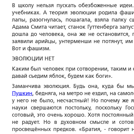
В щколу нельзя пускать обезбоженные идеи.
учебниках. А теория эволюции родила фашиз
лапы, разогнулась, пошагала, взяла палку 
Адама Смита читает, станок Гуттенберга запус
дошла до человека, она же не остановится, 
заявили арийцы, унтерменши не потянут, им 
Вот и фашизм.
ЭВОЛЮЦИИ НЕТ
Каким был человек при сотворении, таким и 
давай съедим яблок, будем как боги».
Заманчива эволюция. Будь она, куда бы мы
Пушкин
, бедняга, на метро не ездил, на само
у него не было, несчастный! Но почему же 
науки свершаются постольку, поскольку Го
сотовый, это очень хорошо. Хотя постоянный
не радует. Но в духовном смысле и сото
просвещённых предков. «Братия, - говорит 