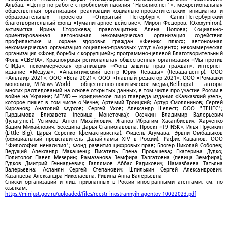
Альбац; «Центр по работе с проблемой насилия "Насилию.нет"»; межрегиональная
общественная организация реализации социально-просветительских инициатив и
образовательных проектов «Открытый Петербург»; Санкт-Петербургский
благотворительный фонд «Гуманитарное действие»; Мирон Федоров; (Oxxxymiron);
активистка Ирина Сторожева; правозащитник Алена Попова; Социально-
ориентированная автономная некоммерческая организация содействия
профилактике и охране здоровья граждан «Феникс плюс»; автономная
некоммерческая организация социально-правовых услуг «Акцент»; некоммерческая
организация «Фонд борьбы с коррупцией»; программно-целевой Благотворительный
Фонд «СВЕЧА»; Красноярская региональная общественная организация «Мы против
СПИДа»; некоммерческая организация «Фонд защиты прав граждан»; интернет-
издание «Медуза»; «Аналитический центр Юрия Левады» (Левада-центр); ООО
«Альтаир 2021»; ООО «Вега 2021»; ООО «Главный редактор 2021»; ООО «Ромашки
монолит»; M.News World — общественно-политическое медиа;Bellingcat — авторы
многих расследований на основе открытых данных, в том числе про участие России в
войне на Украине; МЕМО — юридическое лицо главреда издания «Кавказский узел»,
которое пишет в том числе о Чечне; Артемий Троицкий; Артур Смолянинов; Сергей
Кирсанов; Анатолий Фурсов; Сергей Ухов; Александр Шелест; ООО "ТЕНЕС";
Гырдымова Елизавета (певица Монеточка); Осечкин Владимир Валерьевич
(Гулагу.нет); Устимов Антон Михайлович; Яганов Ибрагим Хасанбиевич; Харченко
Вадим Михайлович; Беседина Дарья Станиславовна; Проект «T9 NSK»; Илья Прусикин
(Little Big); Дарья Серенко (фемактивистка); Фидель Агумава; Эрдни Омбадыков
(официальный представитель Далай-ламы XIV в России); Рафис Кашапов; ООО
"Философия ненасилия"; Фонд развития цифровых прав; Блогер Николай Соболев;
Ведущий Александр Макашенц; Писатель Елена Прокашева; Екатерина Дудко;
Политолог Павел Мезерин; Рамазанова Земфира Талгатовна (певица Земфира);
Гудков Дмитрий Геннадьевич; Галлямов Аббас Радикович; Намазбаева Татьяна
Валерьевна; Асланян Сергей Степанович; Шпилькин Сергей Александрович;
Казанцева Александра Николаевна; Ривина Анна Валерьевна
Списки организаций и лиц, признанных в России иностранными агентами, см. по
ссылкам:
https://minjust.gov.ru/uploaded/files/reestr-inostrannyih-agentov-10022023.pdf