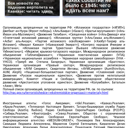
Таких событий не
Все новости по
было с 1945: чего
падению вертолета на
ждать всем нам?
Кавказе: читать здесь
Организации, запрещенные на территории РФ: «Исламское государство» («ИГИЛ»);
Джебхат ан-Нусра (Фронт победы); «Аль-Каида» («База»); «Братья-мусульмане» («Аль-
Ихван аль-Муслимун»); «Движение Талибан»; «Священная война» («Аль-Джихад» или
«Египетский исламский джихад»); «Исламская группа» («Аль-Гамаа аль-Исламия»);
«Асбат аль-Ансар»; «Партия исламского освобождения» («Хизбут-Тахрир аль-
Ислами»); «Имарат Кавказ» («Кавказский Эмират»); «Конгресс народов Ичкерии и
Дагестана»; «Исламская партия Туркестана» (бывшее «Исламское движение
Узбекистана»); «Меджлис крымско-татарского народа»; Международное религиозное
объединение «ТаблигиДжамаат»; «Украинская повстанческая армия» (УПА);
«Украинская национальная ассамблея – Украинская народная самооборона» (УНА -
УНСО); «Тризуб им. Степана Бандеры»; Украинская организация «Братство»;
Украинская организация «Правый сектор»; Международное религиозное
объединение «АУМ Синрике»; Свидетели Иеговы; «АУМСинрике» (AumShinrikyo,
AUM, Aleph); «Национал-большевистская партия»; Движение «Славянский союз»;
Движения «Русское национальное единство»; «Движение против нелегальной
иммиграции»; Комитет «Нация и Свобода»; Международное общественное
движение «Арестантское уголовное единство»; Движение «Колумбайн»; Батальон
«Азов»; Meta
Полный список организаций, запрещенных на территории РФ, см. по ссылкам:
http://nac.gov.ru/terroristicheskie-i-ekstremistskie-organizacii-i-materialy.html
Иностранные агенты: «Голос Америки»; «Idel.Реалии»; «Кавказ.Реалии»;
«Крым.Реалии»; «Телеканал Настоящее Время»; Татаро-башкирская служба Радио
Свобода (Azatliq Radiosi); Радио Свободная Европа/Радио Свобода (PCE/PC);
«Сибирь.Реалии»; «Фактограф»; «Север.Реалии»; Общество с ограниченной
ответственностью «Радио Свободная Европа/Радио Свобода»; Чешское
информационное агентство «MEDIUM-ORIENT»; Пономарев Лев Александрович;
Савицкая Людмила Алексеевна; Маркелов Сергей Евгеньевич; Камалягин Денис
Николаевич; Апахончич Дарья Александровна; Понасенков Евгений Николаевич;