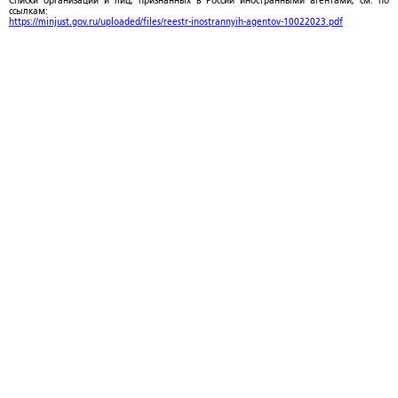
Списки организаций и лиц, признанных в России иностранными агентами, см. по
ссылкам:
https://minjust.gov.ru/uploaded/files/reestr-inostrannyih-agentov-10022023.pdf