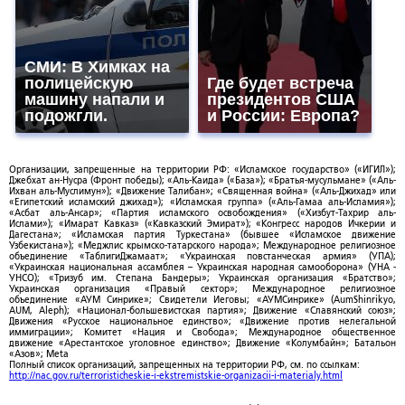
СМИ: В Химках на
полицейскую
Где будет встреча
машину напали и
президентов США
подожгли.
и России: Европа?
Организации, запрещенные на территории РФ: «Исламское государство» («ИГИЛ»);
Джебхат ан-Нусра (Фронт победы); «Аль-Каида» («База»); «Братья-мусульмане» («Аль-
Ихван аль-Муслимун»); «Движение Талибан»; «Священная война» («Аль-Джихад» или
«Египетский исламский джихад»); «Исламская группа» («Аль-Гамаа аль-Исламия»);
«Асбат аль-Ансар»; «Партия исламского освобождения» («Хизбут-Тахрир аль-
Ислами»); «Имарат Кавказ» («Кавказский Эмират»); «Конгресс народов Ичкерии и
Дагестана»; «Исламская партия Туркестана» (бывшее «Исламское движение
Узбекистана»); «Меджлис крымско-татарского народа»; Международное религиозное
объединение «ТаблигиДжамаат»; «Украинская повстанческая армия» (УПА);
«Украинская национальная ассамблея – Украинская народная самооборона» (УНА -
УНСО); «Тризуб им. Степана Бандеры»; Украинская организация «Братство»;
Украинская организация «Правый сектор»; Международное религиозное
объединение «АУМ Синрике»; Свидетели Иеговы; «АУМСинрике» (AumShinrikyo,
AUM, Aleph); «Национал-большевистская партия»; Движение «Славянский союз»;
Движения «Русское национальное единство»; «Движение против нелегальной
иммиграции»; Комитет «Нация и Свобода»; Международное общественное
движение «Арестантское уголовное единство»; Движение «Колумбайн»; Батальон
«Азов»; Meta
Полный список организаций, запрещенных на территории РФ, см. по ссылкам:
http://nac.gov.ru/terroristicheskie-i-ekstremistskie-organizacii-i-materialy.html