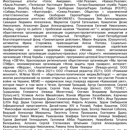
Иностранные агенты: «Голос Америки»; «Idel.Реалии»; «Кавказ.Реалии»;
«Крым.Реалии»; «Телеканал Настоящее Время»; Татаро-башкирская служба Радио
Свобода (Azatliq Radiosi); Радио Свободная Европа/Радио Свобода (PCE/PC);
«Сибирь.Реалии»; «Фактограф»; «Север.Реалии»; Общество с ограниченной
ответственностью «Радио Свободная Европа/Радио Свобода»; Чешское
информационное агентство «MEDIUM-ORIENT»; Пономарев Лев Александрович;
Савицкая Людмила Алексеевна; Маркелов Сергей Евгеньевич; Камалягин Денис
Николаевич; Апахончич Дарья Александровна; Понасенков Евгений Николаевич;
Альбац; «Центр по работе с проблемой насилия "Насилию.нет"»; межрегиональная
общественная организация реализации социально-просветительских инициатив и
образовательных проектов «Открытый Петербург»; Санкт-Петербургский
благотворительный фонд «Гуманитарное действие»; Мирон Федоров; (Oxxxymiron);
активистка Ирина Сторожева; правозащитник Алена Попова; Социально-
ориентированная автономная некоммерческая организация содействия
профилактике и охране здоровья граждан «Феникс плюс»; автономная
некоммерческая организация социально-правовых услуг «Акцент»; некоммерческая
организация «Фонд борьбы с коррупцией»; программно-целевой Благотворительный
Фонд «СВЕЧА»; Красноярская региональная общественная организация «Мы против
СПИДа»; некоммерческая организация «Фонд защиты прав граждан»; интернет-
издание «Медуза»; «Аналитический центр Юрия Левады» (Левада-центр); ООО
«Альтаир 2021»; ООО «Вега 2021»; ООО «Главный редактор 2021»; ООО «Ромашки
монолит»; M.News World — общественно-политическое медиа;Bellingcat — авторы
многих расследований на основе открытых данных, в том числе про участие России в
войне на Украине; МЕМО — юридическое лицо главреда издания «Кавказский узел»,
которое пишет в том числе о Чечне; Артемий Троицкий; Артур Смолянинов; Сергей
Кирсанов; Анатолий Фурсов; Сергей Ухов; Александр Шелест; ООО "ТЕНЕС";
Гырдымова Елизавета (певица Монеточка); Осечкин Владимир Валерьевич
(Гулагу.нет); Устимов Антон Михайлович; Яганов Ибрагим Хасанбиевич; Харченко
Вадим Михайлович; Беседина Дарья Станиславовна; Проект «T9 NSK»; Илья Прусикин
(Little Big); Дарья Серенко (фемактивистка); Фидель Агумава; Эрдни Омбадыков
(официальный представитель Далай-ламы XIV в России); Рафис Кашапов; ООО
"Философия ненасилия"; Фонд развития цифровых прав; Блогер Николай Соболев;
Ведущий Александр Макашенц; Писатель Елена Прокашева; Екатерина Дудко;
Политолог Павел Мезерин; Рамазанова Земфира Талгатовна (певица Земфира);
Гудков Дмитрий Геннадьевич; Галлямов Аббас Радикович; Намазбаева Татьяна
Валерьевна; Асланян Сергей Степанович; Шпилькин Сергей Александрович;
Казанцева Александра Николаевна; Ривина Анна Валерьевна