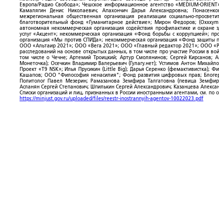
Европа/Радио Свобода»; Чешское информационное агентство «MEDIUM-ORIENT»
Камалягин Денис Николаевич; Апахончич Дарья Александровна; Понасенк
межрегиональная общественная организация реализации социально-просветит
благотворительный фонд «Гуманитарное действие»; Мирон Федоров; (Oxxxymi
автономная некоммерческая организация содействия профилактике и охране 
услуг «Акцент»; некоммерческая организация «Фонд борьбы с коррупцией»; п
организация «Мы против СПИДа»; некоммерческая организация «Фонд защиты пр
ООО «Альтаир 2021»; ООО «Вега 2021»; ООО «Главный редактор 2021»; ООО «Р
расследований на основе открытых данных, в том числе про участие России в в
том числе о Чечне; Артемий Троицкий; Артур Смолянинов; Сергей Кирсанов; 
Монеточка); Осечкин Владимир Валерьевич (Гулагу.нет); Устимов Антон Михайл
Проект «T9 NSK»; Илья Прусикин (Little Big); Дарья Серенко (фемактивистка);
Кашапов; ООО "Философия ненасилия"; Фонд развития цифровых прав; Блогер
Политолог Павел Мезерин; Рамазанова Земфира Талгатовна (певица Земфира)
Асланян Сергей Степанович; Шпилькин Сергей Александрович; Казанцева Алекса
Списки организаций и лиц, признанных в России иностранными агентами, см. по 
https://minjust.gov.ru/uploaded/files/reestr-inostrannyih-agentov-10022023.pdf