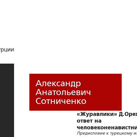
урции
Александр
Анатольевич
Сотниченко
«Журавлики» Д.Орех
ответ на
человеконенавистн
Предисловие к турецкому 
идеологию Сороса