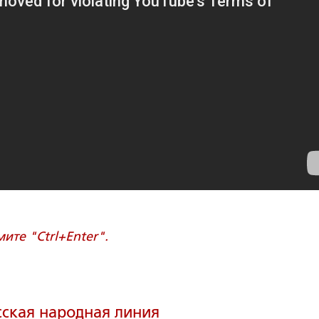
те "Ctrl+Enter".
сская народная линия