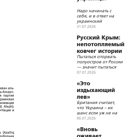
Надо начинать с
себя, и в ответ на
украинский
национализм стать
31.07.2026
не русскими
великороссами, а
Русский Крым:
быть русскими во
непотопляемый
всей полноте
ковчег истории
Пытаться оторвать
полуостров от России
— значит пытаться
вырвать само сердце
07.07.2026
нашей веры и
культуры
«Это
хван аль-
издыхающий
ь-Ансар»;
лев»
ая партия
краинская
Британия считает,
ганизация
, Aleph);
что Украина – их
 «Нация и
шанс если уж не на
возрождение, то на
06.07.2026
продолжение своей
исторической судьбы
«Вновь
 (Azatliq
в мировой политике
оживает
Свободная