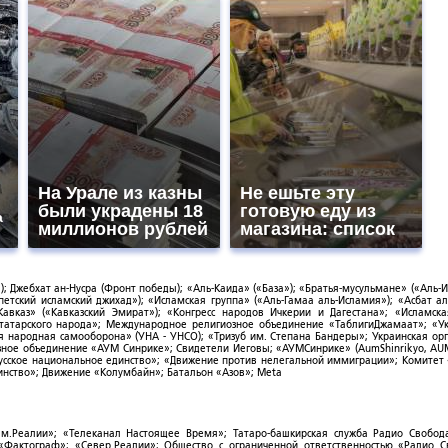
На Урале из казны
Не ешьте эту
были украдены 18
готовую еду из
а
миллионов рублей
магазина: список
; Джебхат ан-Нусра (Фронт победы); «Аль-Каида» («База»); «Братья-мусульмане» («Аль-И
тский исламский джихад»); «Исламская группа» («Аль-Гамаа аль-Исламия»); «Асбат ал
Кавказ» («Кавказский Эмират»); «Конгресс народов Ичкерии и Дагестана»; «Исламск
-татарского народа»; Международное религиозное объединение «ТаблигиДжамаат»; «У
я народная самооборона» (УНА - УНСО); «Тризуб им. Степана Бандеры»; Украинская ор
зное объединение «АУМ Синрике»; Свидетели Иеговы; «АУМСинрике» (AumShinrikyo, AUM
усское национальное единство»; «Движение против нелегальной иммиграции»; Комитет
нство»; Движение «Колумбайн»; Батальон «Азов»; Meta
ым.Реалии»; «Телеканал Настоящее Время»; Татаро-башкирская служба Радио Свобода
; «Фактограф»; «Север.Реалии»; Общество с ограниченной ответственностью «Радио 