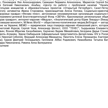
; Пономарев Лев Александрович; Савицкая Людмила Алексеевна; Маркелов Сергей Ев
ов Евгений Николаевич; Альбац; «Центр по работе с проблемой насилия "Насили
ельских инициатив и образовательных проектов «Открытый Петербург»; Санкт-Пете
ron); активистка Ирина Сторожева; правозащитник Алена Попова; Социально-ориент
здоровья граждан «Феникс плюс»; автономная некоммерческая организация социально
рограммно-целевой Благотворительный Фонд «СВЕЧА»; Красноярская региональная общ
ав граждан»; интернет-издание «Медуза»; «Аналитический центр Юрия Левады» (Левад
омашки монолит»; M.News World — общественно-политическое медиа;Bellingcat — авто
ойне на Украине; МЕМО — юридическое лицо главреда издания «Кавказский узел», которо
Анатолий Фурсов; Сергей Ухов; Александр Шелест; ООО "ТЕНЕС"; Гырдымова Елизавет
ович; Яганов Ибрагим Хасанбиевич; Харченко Вадим Михайлович; Беседина Дарья Стани
 Фидель Агумава; Эрдни Омбадыков (официальный представитель Далай-ламы XIV в Росси
 Николай Соболев; Ведущий Александр Макашенц; Писатель Елена Прокашева; Екатери
; Гудков Дмитрий Геннадьевич; Галлямов Аббас Радикович; Намазбаева Татьяна Ва
ндра Николаевна; Ривина Анна Валерьевна
ссылкам: