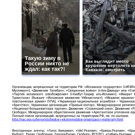
Такую зиму в
Как выглядит место
России никто не
крушение вертолета н
ждал: как так?!
Кавказе: смотреть
Организации, запрещенные на территории РФ: «Исламское государство» («ИГИЛ»)
Муслимун»); «Движение Талибан»; «Священная война» («Аль-Джихад» или «Египе
«Партия исламского освобождения» («Хизбут-Тахрир аль-Ислами»); «Имарат 
Туркестана» (бывшее «Исламское движение Узбекистана»); «Меджлис крымско
повстанческая армия» (УПА); «Украинская национальная ассамблея – Украинска
«Братство»; Украинская организация «Правый сектор»; Международное религио
«Национал-большевистская партия»; Движение «Славянский союз»; Движения «Р
Свобода»; Международное общественное движение «Арестантское уголовное еди
Полный список организаций, запрещенных на территории РФ, см. по ссылкам:
http://nac.gov.ru/terroristicheskie-i-ekstremistskie-organizacii-i-materialy.html
Иностранные агенты: «Голос Америки»; «Idel.Реалии»; «Кавказ.Реалии»; «Кр
Radiosi); Радио Свободная Европа/Радио Свобода (PCE/PC); «Сибирь.Реалии»