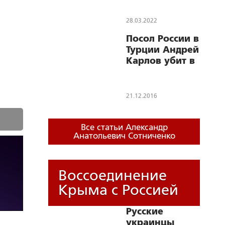
28.03.2022
Посол России в
Турции Андрей
Карлов убит в
Центре
современного
искусства
21.12.2016
Анкары
Все статьи Александр
Анатольевич Сотниченко
Воссоединение
Крыма с Россией
Русские
украинцы