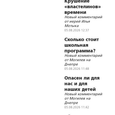
Крушение
«властелинов»
времени
Новый комментарий
от иерей Илья
Мотыка
05.08.2026 12:37
Сколько стоит
школьная
программа?
Новый комментарий
от Могилев на
Днепре
05.08.2026 11:48
Опасен ли для
нас и для
наших детей
Новый комментарий
«бегущий
от Могилев на
гуру»?
Днепре
05.08.2026 11:42