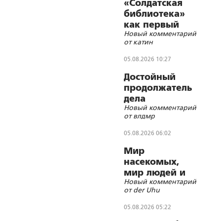
«Солдатская
библиотека»
как первый
Новый комментарий
помощник
от катин
реабилитолога
05.08.2026 10:27
Достойный
продолжатель
дела
Новый комментарий
Губельмана-
от влдмр
Ярославского
05.08.2026 06:02
Мир
насекомых,
мир людей и
Новый комментарий
блуд
от der Uhu
05.08.2026 05:22