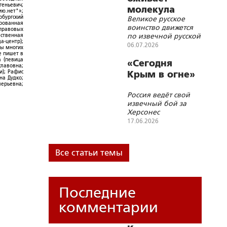
геньевич;
молекула
ю.нет"»;
рбургский
Великое русское
русского
ированная
воинство движется
-правовых
бессмертия»
по извечной русской
ественная
а-центр);
дороге от
06.07.2026
ры многих
измученной дымами
е пишет в
а (певица
и пожарами земли к
«Сегодня
славовна;
Царствию
и); Рафис
Крым в огне»
Небесному
на Дудко;
лерьевна;
Россия ведёт свой
извечный бой за
Херсонес
17.06.2026
Все статьи темы
Последние
комментарии