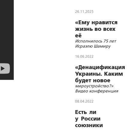
26.11.2025
«Ему нравится
жизнь во всех
её
Исполнилось 75 лет
проявлениях»
Исраэлю Шамиру
16.06.2022
«Денацификация
Украины. Каким
будет новое
мироустройство?»
Видео конференция
08.04.2022
Есть ли
у России
союзники
в Европе?