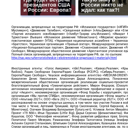
президентов США
России никто не
и России: Европа?
ждал: как так?!
Организации, запрещенные на территории РФ: «Исламское государство» («ИГИЛ»)
Муслимун»); «Движение Талибан»; «Священная война» («Аль-Джихад» или «Египе
«Партия исламского освобождения» («Хизбут-Тахрир аль-Ислами»); «Имарат 
Туркестана» (бывшее «Исламское движение Узбекистана»); «Меджлис крымско
повстанческая армия» (УПА); «Украинская национальная ассамблея – Украинска
«Братство»; Украинская организация «Правый сектор»; Международное религио
«Национал-большевистская партия»; Движение «Славянский союз»; Движения «Р
Свобода»; Международное общественное движение «Арестантское уголовное еди
Полный список организаций, запрещенных на территории РФ, см. по ссылкам:
http://nac.gov.ru/terroristicheskie-i-ekstremistskie-organizacii-i-materialy.html
Иностранные агенты: «Голос Америки»; «Idel.Реалии»; «Кавказ.Реалии»; «Кр
Radiosi); Радио Свободная Европа/Радио Свобода (PCE/PC); «Сибирь.Реалии»
Европа/Радио Свобода»; Чешское информационное агентство «MEDIUM-ORIENT»
Камалягин Денис Николаевич; Апахончич Дарья Александровна; Понасенк
межрегиональная общественная организация реализации социально-просветит
благотворительный фонд «Гуманитарное действие»; Мирон Федоров; (Oxxxymi
автономная некоммерческая организация содействия профилактике и охране 
услуг «Акцент»; некоммерческая организация «Фонд борьбы с коррупцией»; п
организация «Мы против СПИДа»; некоммерческая организация «Фонд защиты пр
ООО «Альтаир 2021»; ООО «Вега 2021»; ООО «Главный редактор 2021»; ООО «Р
расследований на основе открытых данных, в том числе про участие России в в
том числе о Чечне; Артемий Троицкий; Артур Смолянинов; Сергей Кирсанов; 
Монеточка); Осечкин Владимир Валерьевич (Гулагу.нет); Устимов Антон Михайл
Проект «T9 NSK»; Илья Прусикин (Little Big); Дарья Серенко (фемактивистка);
Кашапов; ООО "Философия ненасилия"; Фонд развития цифровых прав; Блогер
Политолог Павел Мезерин; Рамазанова Земфира Талгатовна (певица Земфира)
Асланян Сергей Степанович; Шпилькин Сергей Александрович; Казанцева Алекса
Списки организаций и лиц, признанных в России иностранными агентами, см. по 