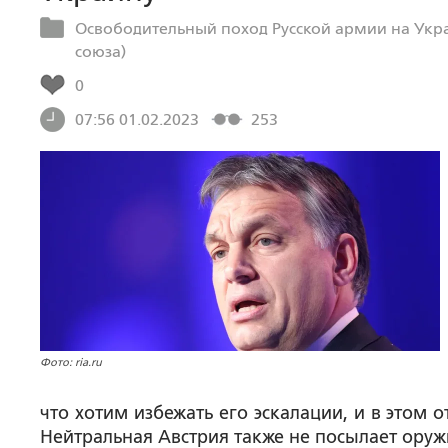
Освободительный поход Русской армии на Укр
союза)
0
07:56 01.02.2023
253
Фото: ria.ru
что хотим избежать его эскалации, и в этом
Нейтральная Австрия также не посылает оружи