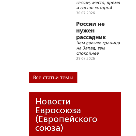
сессии, место, время
и состав которой
просили не
30.07.2026
разглашать
России не
нужен
рассадник
Чем дальше граница
бандеровщины
на Запад, тем
и реваншизма
спокойнее
условному
29.07.2026
Белгороду
Все статьи темы
Новости
Евросоюза
(Европейского
союза)