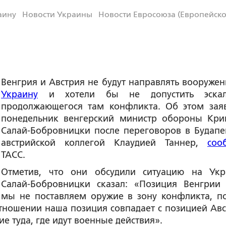
аину
Новости Украины
Новости Евросоюза (Европейск
Венгрия и Австрия не будут направлять вооружен
Украину
и хотели бы не допустить эскал
продолжающегося там конфликта. Об этом зая
понедельник венгерский министр обороны Кр
Салай-Бобровницки после переговоров в Будапе
австрийской коллегой Клаудией Таннер,
соо
ТАСС.
Отметив, что они обсудили ситуацию на Укр
Салай-Бобровницки сказал: «Позиция Венгрии 
мы не поставляем оружие в зону конфликта, п
 отношении наша позиция совпадает с позицией Авс
е туда, где идут военные действия».