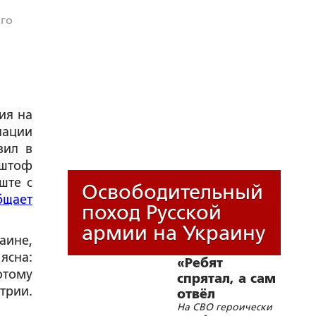
ого
ия на
ации
вил в
иштоф
ште с
Освободительный
бщает
поход Русской
армии на Украину
аине,
ясна:
«Ребят
отому
спрятал, а сам
трии.
отвёл
На СВО героически
внимание на