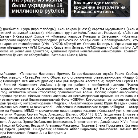
Как выглядит место
были украдены 18
крушение вертолета на
миллионов рублей
Кавказе: смотреть
; Джебхат ан-Нусра (Фронт победы); «Аль-Каида» («База»); «Братья-мусульмане» («Аль-И
тский исламский джихад»); «Исламская группа» («Аль-Гамаа аль-Исламия»); «Асбат ал
Кавказ» («Кавказский Эмират»); «Конгресс народов Ичкерии и Дагестана»; «Исламск
-татарского народа»; Международное религиозное объединение «ТаблигиДжамаат»; «У
я народная самооборона» (УНА - УНСО); «Тризуб им. Степана Бандеры»; Украинская ор
зное объединение «АУМ Синрике»; Свидетели Иеговы; «АУМСинрике» (AumShinrikyo, AUM
усское национальное единство»; «Движение против нелегальной иммиграции»; Комитет
нство»; Движение «Колумбайн»; Батальон «Азов»; Meta
ым.Реалии»; «Телеканал Настоящее Время»; Татаро-башкирская служба Радио Свобода
; «Фактограф»; «Север.Реалии»; Общество с ограниченной ответственностью «Радио 
; Пономарев Лев Александрович; Савицкая Людмила Алексеевна; Маркелов Сергей Ев
ов Евгений Николаевич; Альбац; «Центр по работе с проблемой насилия "Насили
ельских инициатив и образовательных проектов «Открытый Петербург»; Санкт-Пете
ron); активистка Ирина Сторожева; правозащитник Алена Попова; Социально-ориент
здоровья граждан «Феникс плюс»; автономная некоммерческая организация социально
рограммно-целевой Благотворительный Фонд «СВЕЧА»; Красноярская региональная общ
ав граждан»; интернет-издание «Медуза»; «Аналитический центр Юрия Левады» (Левад
омашки монолит»; M.News World — общественно-политическое медиа;Bellingcat — авто
ойне на Украине; МЕМО — юридическое лицо главреда издания «Кавказский узел», которо
Анатолий Фурсов; Сергей Ухов; Александр Шелест; ООО "ТЕНЕС"; Гырдымова Елизавет
ович; Яганов Ибрагим Хасанбиевич; Харченко Вадим Михайлович; Беседина Дарья Стани
 Фидель Агумава; Эрдни Омбадыков (официальный представитель Далай-ламы XIV в Росси
 Николай Соболев; Ведущий Александр Макашенц; Писатель Елена Прокашева; Екатери
; Гудков Дмитрий Геннадьевич; Галлямов Аббас Радикович; Намазбаева Татьяна Ва
ндра Николаевна; Ривина Анна Валерьевна
ссылкам: