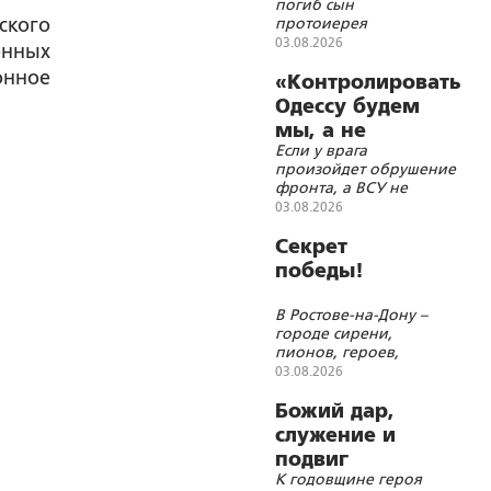
погиб сын
себя»
ского
протоиерея
Александра
03.08.2026
онных
Ильяшенко Сергей
онное
«Контролировать
Одессу будем
мы, а не
Если у врага
Британия»
произойдет обрушение
фронта, а ВСУ не
успеют оборудовать
03.08.2026
новый фронт по
Днепру или по Збручу,
Секрет
российские войска
победы!
могут продвинуться
очень далеко, пока
В Ростове-на-Дону –
будут приниматься
городе сирени,
условия капитуляции
пионов, героев,
молитв и красоты
03.08.2026
Божий дар,
служение и
подвиг
К годовщине героя