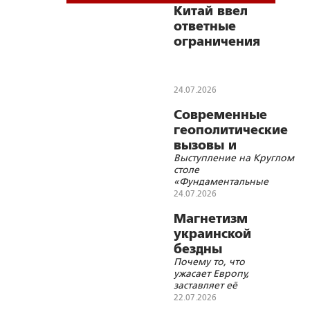
Китай ввел
ответные
ограничения
из-за санкций
ЕС против
России
24.07.2026
Современные
геополитические
вызовы и
Выступление на Круглом
цивилизационные
столе
основы Союзного
«Фундаментальные
государства
основы Союзного
24.07.2026
государства и
современные
Магнетизм
геополитические
украинской
вызовы»
бездны
Почему то, что
ужасает Европу,
заставляет её
раздувать пожар
22.07.2026
войны?