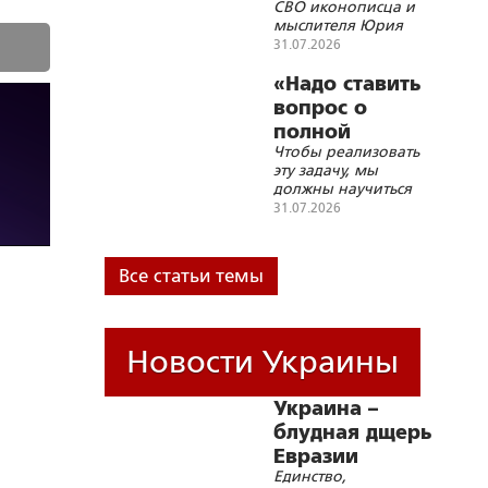
СВО иконописца и
мыслителя Юрия
Земцова
31.07.2026
«Надо ставить
вопрос о
полной
Чтобы реализовать
блокаде
эту задачу, мы
Украины»
должны научиться
бить дронами по
31.07.2026
подвижным целям
на большом
расстоянии, а по
Все статьи темы
стационарным
целям можно
работать всем
подряд
Новости Украины
Украина –
блудная дщерь
Евразии
Единство,