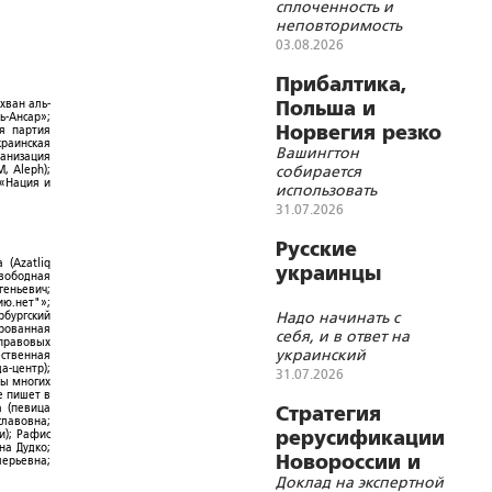
сплоченность и
неповторимость
всех евразийских
03.08.2026
народов – вот
условие их
Прибалтика,
существования и
хван аль-
Польша и
благополучия в XXI
ь-Ансар»;
Норвегия резко
ая партия
веке
краинская
Вашингтон
ускорили
ганизация
собирается
, Aleph);
милитаризацию
 «Нация и
использовать
европейских
31.07.2026
союзников по блоку в
качестве ударного
Русские
кулака против России
 (Azatliq
украинцы
Свободная
геньевич;
ю.нет"»;
Надо начинать с
рбургский
ированная
себя, и в ответ на
-правовых
украинский
ественная
а-центр);
национализм стать
31.07.2026
ры многих
не русскими
е пишет в
а (певица
великороссами, а
Стратегия
славовна;
быть русскими во
рерусификации
и); Рафис
всей полноте
на Дудко;
Новороссии и
лерьевна;
Доклад на экспертной
Малороссии