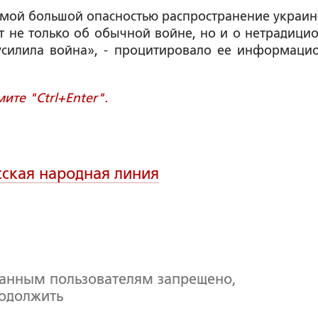
 самой большой опасностью распространение украин
т не только об обычной войне, но и о нетрадици
 усилила война», - процитировало ее информаци
те "Ctrl+Enter".
сская народная линия
ванным пользователям запрещено,
родолжить