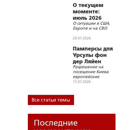
О текущем
моменте:
июль 2026
О ситуации в США,
года
Европе и на СВО
20.07.2026
Памперсы для
Урсулы фон
дер Ляйен
Разрешение на
посещение Киева
европейские
политики должны
17.07.2026
запрашивать в
Москве
Все статьи темы
Последние