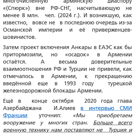
многочисленную армянскую диаспору
«(Спюрк») вне РФ-СНГ, насчитывающую не
менее 8 млн. чел. (2024 г.). И возникшую, как
известно, вовсе не в последнюю очередь из-за
Османской империи и её приверженцев-
шовинистов.
Затем проект включения Анкары в ЕАЭС как бы
притормозили, но «осадок» в Армении
остаётся. А весьма доверительные
взаимоотношения РФ и Турции не привели, как
отмечалось в Армении, к прекращению
введённой еще в 1993 году турецкой
железнодорожной блокады Армении.
Ещё в конце октября 2020 года глава
Азербайджана И.Алиев
в интервью СМИ
Франции
уточнил:
«Мы приобретаем
вооружение у многих стран.
Больше всего
военную технику нам поставляют не Турция и