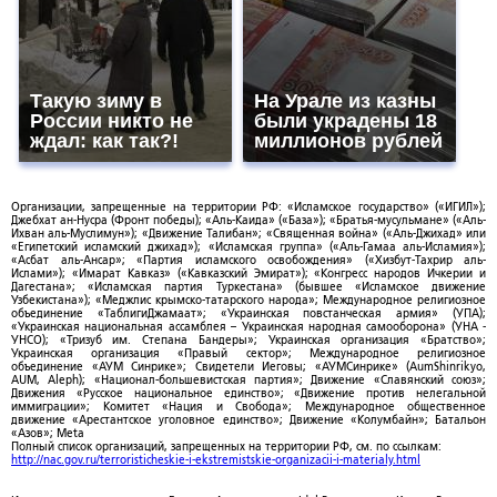
Такую зиму в
На Урале из казны
России никто не
были украдены 18
ждал: как так?!
миллионов рублей
Организации, запрещенные на территории РФ: «Исламское государство» («ИГИЛ»);
Джебхат ан-Нусра (Фронт победы); «Аль-Каида» («База»); «Братья-мусульмане» («Аль-
Ихван аль-Муслимун»); «Движение Талибан»; «Священная война» («Аль-Джихад» или
«Египетский исламский джихад»); «Исламская группа» («Аль-Гамаа аль-Исламия»);
«Асбат аль-Ансар»; «Партия исламского освобождения» («Хизбут-Тахрир аль-
Ислами»); «Имарат Кавказ» («Кавказский Эмират»); «Конгресс народов Ичкерии и
Дагестана»; «Исламская партия Туркестана» (бывшее «Исламское движение
Узбекистана»); «Меджлис крымско-татарского народа»; Международное религиозное
объединение «ТаблигиДжамаат»; «Украинская повстанческая армия» (УПА);
«Украинская национальная ассамблея – Украинская народная самооборона» (УНА -
УНСО); «Тризуб им. Степана Бандеры»; Украинская организация «Братство»;
Украинская организация «Правый сектор»; Международное религиозное
объединение «АУМ Синрике»; Свидетели Иеговы; «АУМСинрике» (AumShinrikyo,
AUM, Aleph); «Национал-большевистская партия»; Движение «Славянский союз»;
Движения «Русское национальное единство»; «Движение против нелегальной
иммиграции»; Комитет «Нация и Свобода»; Международное общественное
движение «Арестантское уголовное единство»; Движение «Колумбайн»; Батальон
«Азов»; Meta
Полный список организаций, запрещенных на территории РФ, см. по ссылкам:
http://nac.gov.ru/terroristicheskie-i-ekstremistskie-organizacii-i-materialy.html