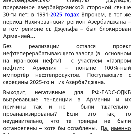
азербайджанскую станцию Джульфа,
прерванное азербайджанской стороной свыше
30-ти лет: в 1991-
2025 годах
Впрочем, в тот же
период Нахичеванский регион Азербайджана –
в том регионе ст. Джульфа – был блокирован
Арменией
...
Без реализации остался проект
нефтеперерабатывающего завода (в основном
на иранской нефти) с участием «Газпром
нефти»
:
Армения – поныне 100%-ный
импортёр нефтепродуктов. Поступающих с
середины 2025-го и из Азербайджана.
Выходит, негативные для РФ-ЕАЭС-ОДКБ
вызревавшие тенденции в Армении и их
причины так и не были тщательно
проанализированы? Если это так, то
неудивительно, что те тренды не были
остановлены – хотя бы ослаблены.
Да,
именно