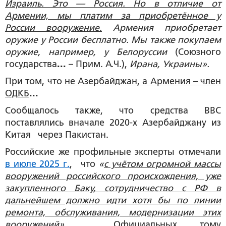
Израиль. Это — Россия. Но в отличие от
Армении, мы платим за приобретённое у
России вооружение.
Армения приобретает
оружие у России бесплатно. Мы также покупаем
оружие, например, у Белоруссии
(Союзного
государства
...
– Прим. А.Ч.),
Ирана, Украины».
При том, что
не Азербайджан, а Армения – член
ОДКБ
...
Сообщалось также, что средства ВВС
поставлялись вначале 2020-х Азербайджану из
Китая через Пакистан.
Российские же профильные эксперты отмечали
в июле 2025 г.
, что
«
с учётом огромной массы
вооружений российского происхождения, уже
закупленного Баку, сотрудничество с РФ в
дальнейшем должно идти хотя бы по линии
ремонта, обслуживания, модернизации этих
вооружений
».
Официальных тому