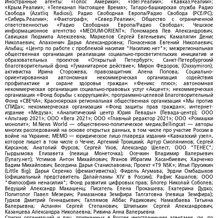
Иностранные агенты: «Голос Америки»; «Idel.Реалии»; «Кавказ.Реалии»;
«Крым.Реалии»; «Телеканал Настоящее Время»; Татаро-башкирская служба Радио
Свобода (Azatliq Radiosi); Радио Свободная Европа/Радио Свобода (PCE/PC);
«Сибирь.Реалии»; «Фактограф»; «Север.Реалии»; Общество с ограниченной
ответственностью «Радио Свободная Европа/Радио Свобода»; Чешское
информационное агентство «MEDIUM-ORIENT»; Пономарев Лев Александрович;
Савицкая Людмила Алексеевна; Маркелов Сергей Евгеньевич; Камалягин Денис
Николаевич; Апахончич Дарья Александровна; Понасенков Евгений Николаевич;
Альбац; «Центр по работе с проблемой насилия "Насилию.нет"»; межрегиональная
общественная организация реализации социально-просветительских инициатив и
образовательных проектов «Открытый Петербург»; Санкт-Петербургский
благотворительный фонд «Гуманитарное действие»; Мирон Федоров; (Oxxxymiron);
активистка Ирина Сторожева; правозащитник Алена Попова; Социально-
ориентированная автономная некоммерческая организация содействия
профилактике и охране здоровья граждан «Феникс плюс»; автономная
некоммерческая организация социально-правовых услуг «Акцент»; некоммерческая
организация «Фонд борьбы с коррупцией»; программно-целевой Благотворительный
Фонд «СВЕЧА»; Красноярская региональная общественная организация «Мы против
СПИДа»; некоммерческая организация «Фонд защиты прав граждан»; интернет-
издание «Медуза»; «Аналитический центр Юрия Левады» (Левада-центр); ООО
«Альтаир 2021»; ООО «Вега 2021»; ООО «Главный редактор 2021»; ООО «Ромашки
монолит»; M.News World — общественно-политическое медиа;Bellingcat — авторы
многих расследований на основе открытых данных, в том числе про участие России в
войне на Украине; МЕМО — юридическое лицо главреда издания «Кавказский узел»,
которое пишет в том числе о Чечне; Артемий Троицкий; Артур Смолянинов; Сергей
Кирсанов; Анатолий Фурсов; Сергей Ухов; Александр Шелест; ООО "ТЕНЕС";
Гырдымова Елизавета (певица Монеточка); Осечкин Владимир Валерьевич
(Гулагу.нет); Устимов Антон Михайлович; Яганов Ибрагим Хасанбиевич; Харченко
Вадим Михайлович; Беседина Дарья Станиславовна; Проект «T9 NSK»; Илья Прусикин
(Little Big); Дарья Серенко (фемактивистка); Фидель Агумава; Эрдни Омбадыков
(официальный представитель Далай-ламы XIV в России); Рафис Кашапов; ООО
"Философия ненасилия"; Фонд развития цифровых прав; Блогер Николай Соболев;
Ведущий Александр Макашенц; Писатель Елена Прокашева; Екатерина Дудко;
Политолог Павел Мезерин; Рамазанова Земфира Талгатовна (певица Земфира);
Гудков Дмитрий Геннадьевич; Галлямов Аббас Радикович; Намазбаева Татьяна
Валерьевна; Асланян Сергей Степанович; Шпилькин Сергей Александрович;
Казанцева Александра Николаевна; Ривина Анна Валерьевна
Списки организаций и лиц, признанных в России иностранными агентами, см. по