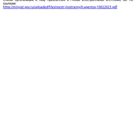
ссылкам:
https://minjust.gov.ru/uploaded/files/reestr-inostrannyih-agentov-10022023.pdf