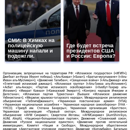
СМИ: В Химках на
полицейскую
Где будет встреча
машину напали и
президентов США
подожгли.
и России: Европа?
Организации, запрещенные на территории РФ: «Исламское государство» («ИГИЛ»);
Джебхат ан-Нусра (Фронт победы); «Аль-Каида» («База»); «Братья-мусульмане» («Аль-
Ихван аль-Муслимун»); «Движение Талибан»; «Священная война» («Аль-Джихад» или
«Египетский исламский джихад»); «Исламская группа» («Аль-Гамаа аль-Исламия»);
«Асбат аль-Ансар»; «Партия исламского освобождения» («Хизбут-Тахрир аль-
Ислами»); «Имарат Кавказ» («Кавказский Эмират»); «Конгресс народов Ичкерии и
Дагестана»; «Исламская партия Туркестана» (бывшее «Исламское движение
Узбекистана»); «Меджлис крымско-татарского народа»; Международное религиозное
объединение «ТаблигиДжамаат»; «Украинская повстанческая армия» (УПА);
«Украинская национальная ассамблея – Украинская народная самооборона» (УНА -
УНСО); «Тризуб им. Степана Бандеры»; Украинская организация «Братство»;
Украинская организация «Правый сектор»; Международное религиозное
объединение «АУМ Синрике»; Свидетели Иеговы; «АУМСинрике» (AumShinrikyo,
AUM, Aleph); «Национал-большевистская партия»; Движение «Славянский союз»;
Движения «Русское национальное единство»; «Движение против нелегальной
иммиграции»; Комитет «Нация и Свобода»; Международное общественное
движение «Арестантское уголовное единство»; Движение «Колумбайн»; Батальон