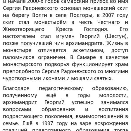
В начале 2000-х годов самарский приход во имя
Сергия Радонежского основал монашеский скит
на берегу Волги в селе Подгоры, в 2007 году
скит стал монастырём в честь Честнаго и
Животворящего Креста Господня. Его
настоятелем стал игумен Георгий (Шестун),
позже получивший чин архимандрита. Жизнь в
монастыре отличается аскетизмом, доступ
паломников ограничен. В Самаре в качестве
монастырского подворья функционирует храм
преподобного Сергия Радонежского со многими
чудотворными иконами и мощами святых.
Благодаря педагогическому образованию,
полученному ещё в годы молодости,
архимандрит Георгий успешно занимался
вопросами образования и воспитания
подрастающего поколения, взаимоотношений в
семье. Ещё в 1997 году на заре возрождения
традиций православного образования тогда