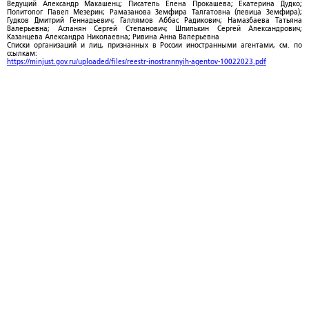
Ведущий Александр Макашенц; Писатель Елена Прокашева; Екатерина Дудко;
Политолог Павел Мезерин; Рамазанова Земфира Талгатовна (певица Земфира);
Гудков Дмитрий Геннадьевич; Галлямов Аббас Радикович; Намазбаева Татьяна
Валерьевна; Асланян Сергей Степанович; Шпилькин Сергей Александрович;
Казанцева Александра Николаевна; Ривина Анна Валерьевна
Списки организаций и лиц, признанных в России иностранными агентами, см. по
ссылкам:
https://minjust.gov.ru/uploaded/files/reestr-inostrannyih-agentov-10022023.pdf