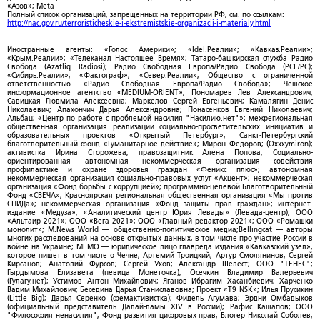
«Азов»; Meta
Полный список организаций, запрещенных на территории РФ, см. по ссылкам:
http://nac.gov.ru/terroristicheskie-i-ekstremistskie-organizacii-i-materialy.html
Иностранные агенты: «Голос Америки»; «Idel.Реалии»; «Кавказ.Реалии»;
«Крым.Реалии»; «Телеканал Настоящее Время»; Татаро-башкирская служба Радио
Свобода (Azatliq Radiosi); Радио Свободная Европа/Радио Свобода (PCE/PC);
«Сибирь.Реалии»; «Фактограф»; «Север.Реалии»; Общество с ограниченной
ответственностью «Радио Свободная Европа/Радио Свобода»; Чешское
информационное агентство «MEDIUM-ORIENT»; Пономарев Лев Александрович;
Савицкая Людмила Алексеевна; Маркелов Сергей Евгеньевич; Камалягин Денис
Николаевич; Апахончич Дарья Александровна; Понасенков Евгений Николаевич;
Альбац; «Центр по работе с проблемой насилия "Насилию.нет"»; межрегиональная
общественная организация реализации социально-просветительских инициатив и
образовательных проектов «Открытый Петербург»; Санкт-Петербургский
благотворительный фонд «Гуманитарное действие»; Мирон Федоров; (Oxxxymiron);
активистка Ирина Сторожева; правозащитник Алена Попова; Социально-
ориентированная автономная некоммерческая организация содействия
профилактике и охране здоровья граждан «Феникс плюс»; автономная
некоммерческая организация социально-правовых услуг «Акцент»; некоммерческая
организация «Фонд борьбы с коррупцией»; программно-целевой Благотворительный
Фонд «СВЕЧА»; Красноярская региональная общественная организация «Мы против
СПИДа»; некоммерческая организация «Фонд защиты прав граждан»; интернет-
издание «Медуза»; «Аналитический центр Юрия Левады» (Левада-центр); ООО
«Альтаир 2021»; ООО «Вега 2021»; ООО «Главный редактор 2021»; ООО «Ромашки
монолит»; M.News World — общественно-политическое медиа;Bellingcat — авторы
многих расследований на основе открытых данных, в том числе про участие России в
войне на Украине; МЕМО — юридическое лицо главреда издания «Кавказский узел»,
которое пишет в том числе о Чечне; Артемий Троицкий; Артур Смолянинов; Сергей
Кирсанов; Анатолий Фурсов; Сергей Ухов; Александр Шелест; ООО "ТЕНЕС";
Гырдымова Елизавета (певица Монеточка); Осечкин Владимир Валерьевич
(Гулагу.нет); Устимов Антон Михайлович; Яганов Ибрагим Хасанбиевич; Харченко
Вадим Михайлович; Беседина Дарья Станиславовна; Проект «T9 NSK»; Илья Прусикин
(Little Big); Дарья Серенко (фемактивистка); Фидель Агумава; Эрдни Омбадыков
(официальный представитель Далай-ламы XIV в России); Рафис Кашапов; ООО
"Философия ненасилия"; Фонд развития цифровых прав; Блогер Николай Соболев;