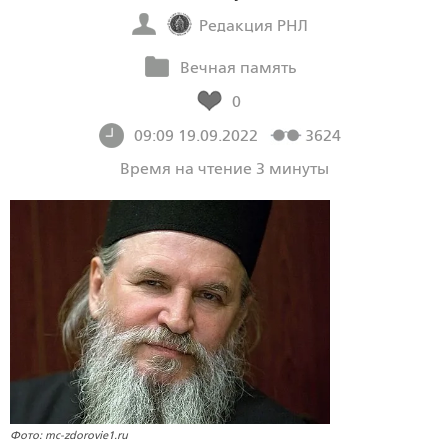
Редакция РНЛ
Вечная память
0
09:09 19.09.2022
3624
Время на чтение 3 минуты
Фото: mc-zdorovie1.ru